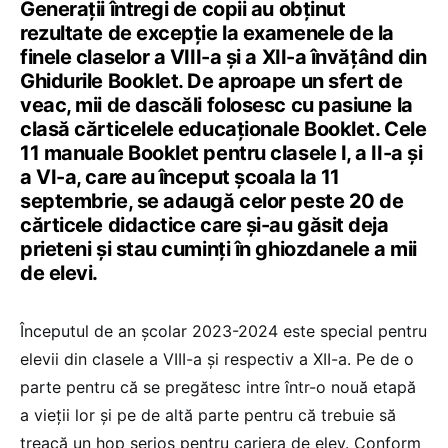
Generații întregi de copii au obținut
rezultate de excepție la examenele de la
finele claselor a VIII-a și a XII-a învățând din
Ghidurile Booklet. De aproape un sfert de
veac, mii de dascăli folosesc cu pasiune la
clasă cărticelele educaționale Booklet. Cele
11 manuale Booklet pentru clasele I, a II-a și
a VI-a, care au început școala la 11
septembrie, se adaugă celor peste 20 de
cărticele didactice care și-au găsit deja
prieteni și stau cuminți în ghiozdanele a mii
de elevi.
Începutul de an școlar 2023-2024 este special pentru
elevii din clasele a VIII-a și respectiv a XII-a. Pe de o
parte pentru că se pregătesc intre într-o nouă etapă
a vieții lor și pe de altă parte pentru că trebuie să
treacă un hop serios pentru cariera de elev. Conform