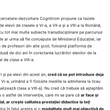
e cercetare-dezvoltare Cognitrom propune ca tezele
de elevii de clasele a VI-a, a VII-a și a VIII-a la Română,
„cu tot mai multe subiecte transdisciplinare pe parcursul
ele ar urma să fie concepute de Ministerul Educației, iar
ă de profesori din alte școli, folosind platforma de
dusă de doi ani în corectarea lucrărilor elevilor de la
l de clasa a VIII-a.
i și pe elevi din acest an,
cred că se pot introduce deja
 VI-a, urmând a fi folosite mediile la admiterea la liceu
inalizează clasa a VIII-a]. Nu cred că trebuie să așteptăm
 o astfel de intervenție, care mi se pare că
ar face și
l, ar crește calitatea prestației didactice la toți
itui în felul acesta și o
modalitate mult mai obiectivă de