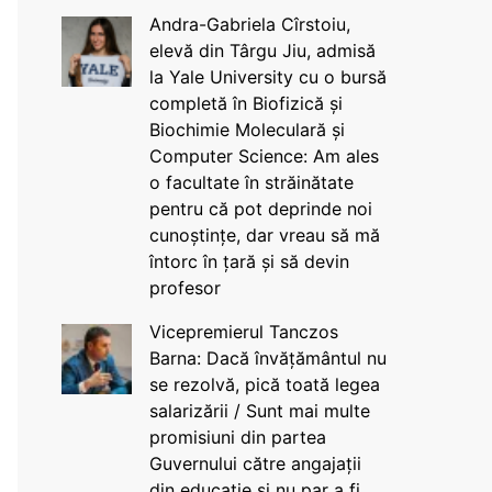
Andra-Gabriela Cîrstoiu,
elevă din Târgu Jiu, admisă
la Yale University cu o bursă
completă în Biofizică și
Biochimie Moleculară și
Computer Science: Am ales
o facultate în străinătate
pentru că pot deprinde noi
cunoștințe, dar vreau să mă
întorc în țară și să devin
profesor
Vicepremierul Tanczos
Barna: Dacă învățământul nu
se rezolvă, pică toată legea
salarizării / Sunt mai multe
promisiuni din partea
Guvernului către angajații
din educație și nu par a fi