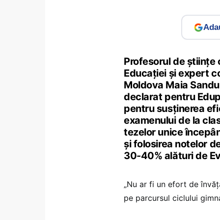
Adau
Profesorul de științe 
Educației și expert c
Moldova Maia Sandu î
declarat pentru Edup
pentru susținerea efi
examenului de la clas
tezelor unice începâ
și folosirea notelor d
30-40% alături de Ev
„Nu ar fi un efort de învăța
pe parcursul ciclului gimn