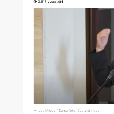
3.916 vizualizări
Mircea Miclea / Sursa foto: Captură video