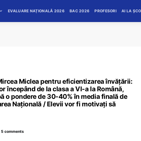
EVALUARE NAȚIONALĂ 2026
BAC 2026
PROFESORI
AI LA ȘC
rcea Miclea pentru eficientizarea învățării:
or începând de la clasa a VI-a la Română,
ibă o pondere de 30-40% în media finală de
rea Națională / Elevii vor fi motivați să
5 comments