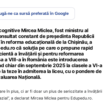
gă-ne ca sursă preferată în Google
cognitive Mircea Miclea, fost ministru al
onsultat constant de președinta Republicii
n reforma educațională de la Chișinău, a
edu.ro că soluția pe care o propune rapid
cientă a învățării și pentru reformarea
a a VIII-a în România este introducerea
nd chiar din septembrie 2025 la clasele a VI-a
e la teze în admiterea la liceu, cu o pondere de
aluarea Națională.
re în plus, ci ar fi doar un plus de seriozitate a învățării
azial”, a declarat Mircea Miclea pentru Edupedu.ro.