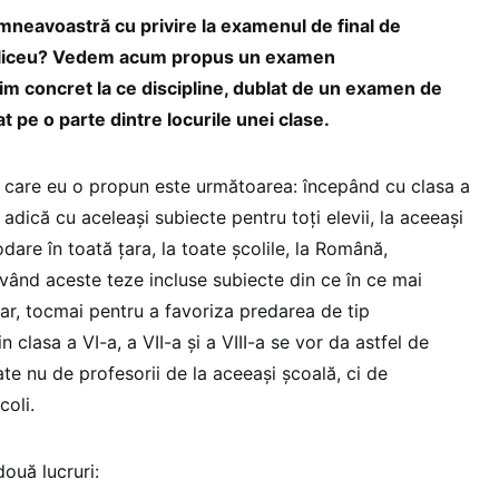
mneavoastră cu privire la examenul de final de
a liceu? Vedem acum propus un examen
știm concret la ce discipline, dublat de un examen de
t pe o parte dintre locurile unei clase.
 care eu o propun este următoarea: începând cu clasa a
 adică cu aceleași subiecte pentru toți elevii, la aceeași
dare în toată țara, la toate școlile, la Română,
având aceste teze incluse subiecte din ce în ce mai
nar, tocmai pentru a favoriza predarea de tip
in clasa a VI-a, a VII-a și a VIII-a se vor da astfel de
ate nu de profesorii de la aceeași școală, ci de
școli.
două lucruri: