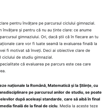
clare pentru învățare pe parcursul ciclului gimnazial.
în învățare și pentru că nu au ținte clare: ce anume
parcursul gimnaziului. Ori, dacă știi că în fiecare an tu
aționale care vor fi luate seamă la evaluarea finală la
 vei fi motivat să înveți. Deci ai obiective clare de
 ciclului de studiu gimnazial.
 specialitate că evaluarea pe parcurs este cea care
rea.
eze naționale la Română, Matematică și la Științe, cu
ansdisciplinare pe parcursul anilor de studiu, se poate
 elevilor după aceleași standarde
,
care să aibă în final
dia finală de la final de ciclu
. Media la aceste teze