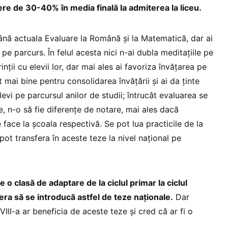
re de 30-40% în media finală la admiterea la liceu.
ână actuala Evaluare la Română și la Matematică, dar ai
 pe parcurs. În felul acesta nici n-ai dubla meditațiile pe
inții cu elevii lor, dar mai ales ai favoriza învățarea pe
 mai bine pentru consolidarea învățării și ai da ținte
levi pe parcursul anilor de studii; întrucât evaluarea se
e, n-o să fie diferențe de notare, mai ales dacă
face la școala respectivă. Se pot lua practicile de la
pot transfera în aceste teze la nivel național pe
.
e o clasă de adaptare de la ciclul primar la ciclul
era să se introducă astfel de teze naționale.
Dar
a VIII-a ar beneficia de aceste teze și cred că ar fi o