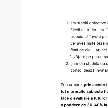
am stabili obiective 
Elevii au o deraiere 
trebuie să învețe pe 
vei avea niște teze n
final de ciclu, atunci
învățare pe parcursul
știm din studiile de
consolidează învăța
Prin urmare,
prin aceste t
tot mai multe subiecte tr
face o evaluare a tuturor
o pondere de 30-40% la me