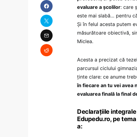
evaluare a școlilor
: care 
este mai slabă… pentru că
Și în felul acesta putem e
măsurătoare obiectivă, sim
Miclea.
Acesta a precizat că tezel
parcursul ciclului gimnazia
ținte clare: ce anume treb
în fiecare an tu vei avea 
evaluarea finală la final d
Declarațiile integral
Edupedu.ro, pe tema r
a: