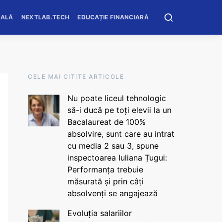
OALĂ
NEXTLAB.TECH
EDUCAȚIE FINANCIARĂ
CELE MAI CITITE ARTICOLE
Nu poate liceul tehnologic
să-i ducă pe toți elevii la un
Bacalaureat de 100%
absolvire, sunt care au intrat
cu media 2 sau 3, spune
inspectoarea Iuliana Țugui:
Performanța trebuie
măsurată și prin câți
absolvenți se angajează
Evoluția salariilor