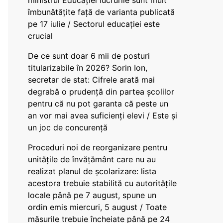
ministrul Educației lucrurile sunt mult
îmbunătățite față de varianta publicată
pe 17 iulie / Sectorul educației este
crucial
De ce sunt doar 6 mii de posturi
titularizabile în 2026? Sorin Ion,
secretar de stat: Cifrele arată mai
degrabă o prudență din partea școlilor
pentru că nu pot garanta că peste un
an vor mai avea suficienți elevi / Este și
un joc de concurență
Proceduri noi de reorganizare pentru
unitățile de învățământ care nu au
realizat planul de școlarizare: lista
acestora trebuie stabilită cu autoritățile
locale până pe 7 august, spune un
ordin emis miercuri, 5 august / Toate
măsurile trebuie încheiate până pe 24