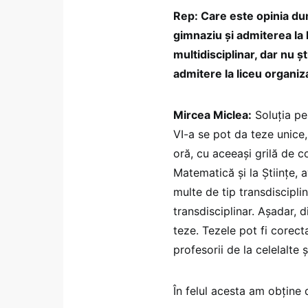
Rep: Care este opinia du
gimnaziu și admiterea l
multidisciplinar, dar nu 
admitere la liceu organiza
Mircea Miclea:
Soluția pe
VI-a se pot da teze unice,
oră, cu aceeași grilă de co
Matematică și la Științe, 
multe de tip transdiscipli
transdisciplinar. Așadar, d
teze. Tezele pot fi corect
profesorii de la celelalte 
În felul acesta am obține 