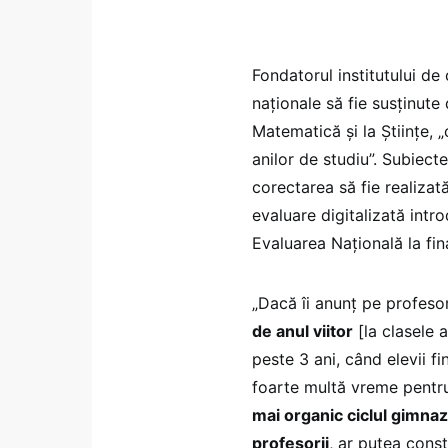
Fondatorul institutului d
naționale să fie susținute 
Matematică și la Științe, 
anilor de studiu”. Subiect
corectarea să fie realizat
evaluare digitalizată intro
Evaluarea Națională la fina
„Dacă îi anunț pe profesor
de anul viitor
[la clasele a
peste 3 ani, când elevii f
foarte multă vreme pentru
mai organic ciclul gimnazia
profesorii
, ar putea const