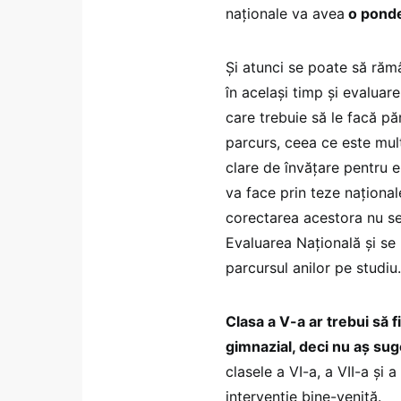
naționale va avea
o ponde
Și atunci se poate să răm
în același timp și evaluare
care trebuie să le facă păr
parcurs, ceea ce este mult
clare de învățare pentru e
va face prin teze național
corectarea acestora nu se 
Evaluarea Națională și se 
parcursul anilor pe studiu
Clasa a V-a ar trebui să fi
gimnazial, deci nu aș sug
clasele a VI-a, a VII-a și 
intervenție bine-venită.