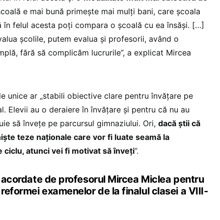
școală e mai bună primește mai mulți bani, care școala
 în felul acesta poți compara o școală cu ea însăși. […]
valua școlile, putem evalua și profesorii, având o
plă, fără să complicăm lucrurile”, a explicat Mircea
e unice ar „stabili obiective clare pentru învățare pe
l. Elevii au o deraiere în învățare și pentru că nu au
uie să învețe pe parcursul gimnaziului. Ori,
dacă știi că
niște teze naționale care vor fi luate seamă la
e ciclu, atunci vei fi motivat să înveți
”.
e acordate de profesorul Mircea Miclea pentru
eformei examenelor de la finalul clasei a VIII-