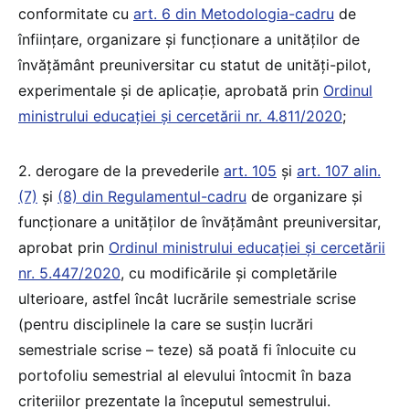
conformitate cu
art. 6 din Metodologia-cadru
de
înființare, organizare și funcționare a unităților de
învățământ preuniversitar cu statut de unități-pilot,
experimentale și de aplicație, aprobată prin
Ordinul
ministrului educației și cercetării nr. 4.811/2020
;
2. derogare de la prevederile
art. 105
și
art. 107 alin.
(7)
și
(8) din Regulamentul-cadru
de organizare și
funcționare a unităților de învățământ preuniversitar,
aprobat prin
Ordinul ministrului educației și cercetării
nr. 5.447/2020
, cu modificările și completările
ulterioare, astfel încât lucrările semestriale scrise
(pentru disciplinele la care se susțin lucrări
semestriale scrise – teze) să poată fi înlocuite cu
portofoliu semestrial al elevului întocmit în baza
criteriilor prezentate la începutul semestrului.