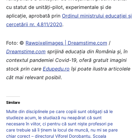
cu statut de unități-pilot, experimentale și de
aplicație, aprobată prin
Ordinul ministrului educației și
cercetării nr. 4.811/2020
.
Foto: ©
Rawpixelimages | Dreamstime.com
/
Dreamstime.com
sprijină educaţia din România şi, în
contextul pandemiei Covid-19, oferă gratuit imagini
stock prin care
Edupedu.ro
îşi poate ilustra articolele
cât mai relevant posibil
.
Similare
Multe din disciplinele pe care copiii sunt obligați să le
studieze acum, le studiază nu neapărat că sunt
necesare în viitor, ci pentru că sunt niște profesori pe
care trebuie să îi ținem la locul de muncă, nu mi se pare
chiar corect – directorul Viforel Dorobanțu, Școala