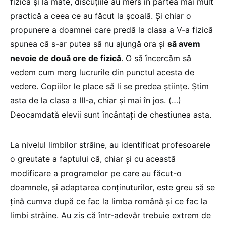
fizică și la mate, discuțiile au mers în partea mai mult
practică a ceea ce au făcut la școală. Și chiar o
propunere a doamnei care predă la clasa a V-a fizică
spunea că s-ar putea să nu ajungă ora și
să avem
nevoie de două ore de fizică
. O să încercăm să
vedem cum merg lucrurile din punctul acesta de
vedere. Copiilor le place să li se predea științe. Știm
asta de la clasa a III-a, chiar și mai în jos. (…)
Deocamdată elevii sunt încântați de chestiunea asta.
La nivelul limbilor străine, au identificat profesoarele
o greutate a faptului că, chiar și cu această
modificare a programelor pe care au făcut-o
doamnele, și adaptarea conținuturilor, este greu să se
țină cumva după ce fac la limba română și ce fac la
limbi străine. Au zis că într-adevăr trebuie extrem de