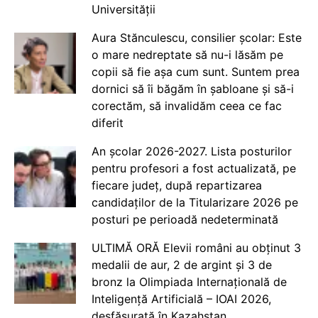
Universității
Aura Stănculescu, consilier școlar: Este
o mare nedreptate să nu-i lăsăm pe
copii să fie așa cum sunt. Suntem prea
dornici să îi băgăm în șabloane și să-i
corectăm, să invalidăm ceea ce fac
diferit
An școlar 2026-2027. Lista posturilor
pentru profesori a fost actualizată, pe
fiecare județ, după repartizarea
candidaților de la Titularizare 2026 pe
posturi pe perioadă nedeterminată
ULTIMĂ ORĂ Elevii români au obținut 3
medalii de aur, 2 de argint și 3 de
bronz la Olimpiada Internațională de
Inteligență Artificială – IOAI 2026,
desfășurată în Kazahstan