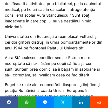
desfășoară activitatea prin biblioteci, pe la cabinetul
medical, pe holuri sau în cancelarii, atrage atenția
consilierul școlar Aura Stănculescu / Sunt spații
inadecvate în care copilul nu va destăinui nimic
niciodată
Universitatea din București a reamplasat vulturul și
cei doi grifoni distruși în urma bombardamentelor din
anul 1944 pe frontonul Palatului Universității
Aura Stănculescu, consilier școlar: Este o mare
nedreptate să nu-i lăsăm pe copii să fie așa cum
sunt. Suntem prea dornici să îi băgăm în șabloane și
să-i corectăm, să invalidăm ceea ce fac diferit
Bugetele reale ale reconectării diasporei științifice și
poziția României la coada Uniunii Europene în
cercetare-dezvoltare / Op Ed Profesorul Eduard
Stoica, conferențiar la Facultatea de Științe
Economice a Universității „Lucian Blaga” din Sibiu