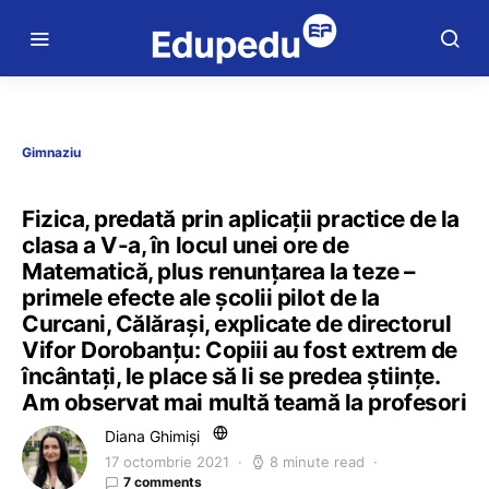
Gimnaziu
Fizica, predată prin aplicații practice de la
clasa a V-a, în locul unei ore de
Matematică, plus renunțarea la teze –
primele efecte ale școlii pilot de la
Curcani, Călărași, explicate de directorul
Vifor Dorobanțu: Copiii au fost extrem de
încântați, le place să li se predea științe.
Am observat mai multă teamă la profesori
Diana Ghimiși
17 octombrie 2021
8 minute read
7 comments