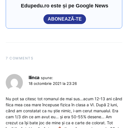
Edupedu.ro este și pe Google News
ABONEAZĂ-TE
7 COMMENTS
Ilinca
spune:
18 octombrie 2021 la 23:26
Nu pot sa citesc tot romanul de mai sus…acum 12-13 ani când
fiica mea cea mare începuse fizica în clasa a VI. După 2 luni,
când am constatat ca nu știe nimic, i-am cerut manualul. Era
cam 1/3 din ce am avut eu… și era 50-55% desene… Am
crezut ca își bate joc de mine și ca e carte de colorat. Tot