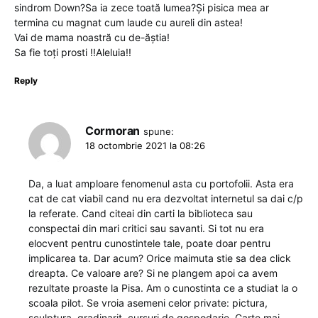
sindrom Down?Sa ia zece toată lumea?Și pisica mea ar
termina cu magnat cum laude cu aureli din astea!
Vai de mama noastră cu de-ăștia!
Sa fie toți prosti !!Aleluia!!
Reply
Cormoran
spune:
18 octombrie 2021 la 08:26
Da, a luat amploare fenomenul asta cu portofolii. Asta era
cat de cat viabil cand nu era dezvoltat internetul sa dai c/p
la referate. Cand citeai din carti la biblioteca sau
conspectai din mari critici sau savanti. Si tot nu era
elocvent pentru cunostintele tale, poate doar pentru
implicarea ta. Dar acum? Orice maimuta stie sa dea click
dreapta. Ce valoare are? Si ne plangem apoi ca avem
rezultate proaste la Pisa. Am o cunostinta ce a studiat la o
scoala pilot. Se vroia asemeni celor private: pictura,
sculptura, gradinarit, cursuri de gospodarie. Carte mai