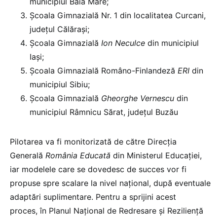
municipiul Baia Mare;
Școala Gimnazială Nr. 1 din localitatea Curcani,
județul Călărași;
Școala Gimnazială
Ion Neculce
din municipiul
Iași;
Școala Gimnazială Româno-Finlandeză
ERI
din
municipiul Sibiu;
Școala Gimnazială
Gheorghe Vernescu
din
municipiul Râmnicu Sărat, județul Buzău
Pilotarea va fi monitorizată de către Direcția
Generală
România Educată
din Ministerul Educației,
iar modelele care se dovedesc de succes vor fi
propuse spre scalare la nivel național, după eventuale
adaptări suplimentare. Pentru a sprijini acest
proces, în Planul Național de Redresare și Reziliență