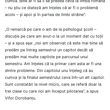
cumva. Bine ar fi să li se predea ceva la limba română
– nu știu ce diateză am înțeles că ar fi o problemă
acolo – și apoi și în partea de limbi străine”.
„O remarcă pe care o am de la psihologul școlii –
discuție pe care am avut-o la un moment dat cu toții
– și a spus așa: „noi am observat că este mai bine să
predăm pe întreg semestrul un capitol decât să
predăm mai multe capitole pe parcursul unui
semestru. Am înțeles că la primar cam asta ar fi una
dintre probleme. Din capitolul unu înțeleg că au
cumva și la finalul semestrului ceva într-un alt capitol.
Sunt constatări la nivel micro, care se referă doar la
trei clase cu care noi am început pilotarea”, a spus
Vifor Dorobanțu.