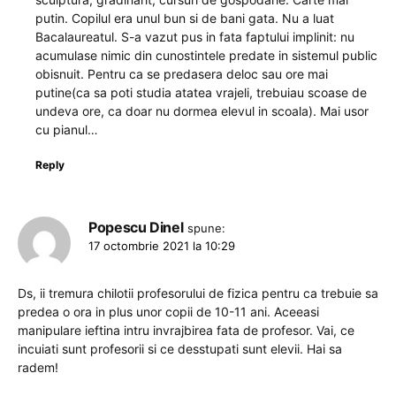
putin. Copilul era unul bun si de bani gata. Nu a luat
Bacalaureatul. S-a vazut pus in fata faptului implinit: nu
acumulase nimic din cunostintele predate in sistemul public
obisnuit. Pentru ca se predasera deloc sau ore mai
putine(ca sa poti studia atatea vrajeli, trebuiau scoase de
undeva ore, ca doar nu dormea elevul in scoala). Mai usor
cu pianul…
Reply
Popescu Dinel
spune:
17 octombrie 2021 la 10:29
Ds, ii tremura chilotii profesorului de fizica pentru ca trebuie sa
predea o ora in plus unor copii de 10-11 ani. Aceeasi
manipulare ieftina intru invrajbirea fata de profesor. Vai, ce
incuiati sunt profesorii si ce desstupati sunt elevii. Hai sa
radem!