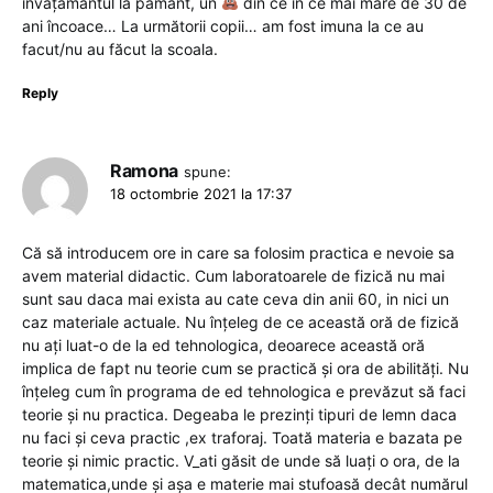
învățământul la pământ, un
din ce în ce mai mare de 30 de
ani încoace… La următorii copii… am fost imuna la ce au
facut/nu au făcut la scoala.
Reply
Ramona
spune:
18 octombrie 2021 la 17:37
Că să introducem ore in care sa folosim practica e nevoie sa
avem material didactic. Cum laboratoarele de fizică nu mai
sunt sau daca mai exista au cate ceva din anii 60, in nici un
caz materiale actuale. Nu înțeleg de ce această oră de fizică
nu ați luat-o de la ed tehnologica, deoarece această oră
implica de fapt nu teorie cum se practică și ora de abilități. Nu
înțeleg cum în programa de ed tehnologica e prevăzut să faci
teorie și nu practica. Degeaba le prezinți tipuri de lemn daca
nu faci și ceva practic ,ex traforaj. Toată materia e bazata pe
teorie și nimic practic. V_ati găsit de unde să luați o ora, de la
matematica,unde și așa e materie mai stufoasă decât numărul