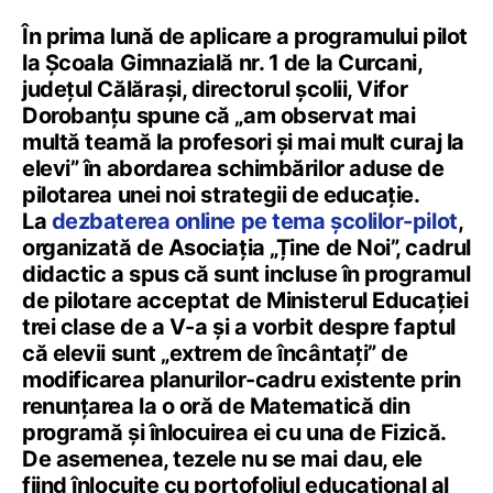
În prima lună de aplicare a programului pilot
la Școala Gimnazială nr. 1 de la Curcani,
județul Călărași, directorul școlii, Vifor
Dorobanțu spune că „
am observat mai
multă teamă la profesori și mai mult curaj la
elevi” în abordarea schimbărilor aduse de
pilotarea unei noi strategii de educație.
La
dezbaterea online pe tema școlilor-pilot
,
organizată de Asociația „Ține de Noi”, cadrul
didactic a spus că sunt incluse în programul
de pilotare acceptat de Ministerul Educației
trei clase de a V-a și a vorbit despre faptul
că elevii sunt „extrem de încântați” de
modificarea planurilor-cadru existente prin
renunțarea la o oră de Matematică din
programă și înlocuirea ei cu una de Fizică.
De asemenea, tezele nu se mai dau, ele
fiind înlocuite cu portofoliul educațional al