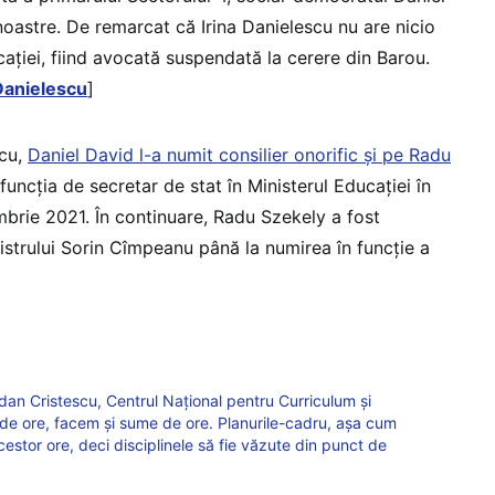
noastre. De remarcat că Irina Danielescu nu are nicio
ației, fiind avocată suspendată la cerere din Barou.
 Danielescu
]
scu,
Daniel David l-a numit consilier onorific și pe Radu
funcția de secretar de stat în Ministerul Educației în
brie 2021. În continuare, Radu Szekely a fost
nistrului Sorin Cîmpeanu până la numirea în funcție a
dan Cristescu, Centrul Național pentru Curriculum și
 de ore, facem și sume de ore. Planurile-cadru, așa cum
cestor ore, deci disciplinele să fie văzute din punct de