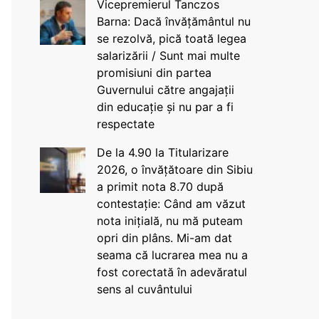
Vicepremierul Tanczos
Barna: Dacă învățământul nu
se rezolvă, pică toată legea
salarizării / Sunt mai multe
promisiuni din partea
Guvernului către angajații
din educație și nu par a fi
respectate
De la 4.90 la Titularizare
2026, o învățătoare din Sibiu
a primit nota 8.70 după
contestație: Când am văzut
nota inițială, nu mă puteam
opri din plâns. Mi-am dat
seama că lucrarea mea nu a
fost corectată în adevăratul
sens al cuvântului