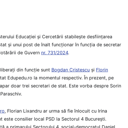
rului Educației și Cercetării stabilește desființarea
tat și unui post de înalt funcționar în funcția de secretar
 Hotărârii de Guvern
nr. 731/2024
.
liberați din funcție sunt
Bogdan Cristescu
și
Florin
tat Edupedu.ro la momentul respectiv. În prezent, pe
iei apar doar trei secretari de stat. Este vorba despre Sorin
 Paraschiv.
ro
, Florian Lixandru ar urma să fie înlocuit cu Irina
t este consilier local PSD la Sectorul 4 București.
tă a primarului Sectorului 4, social-democratul Daniel