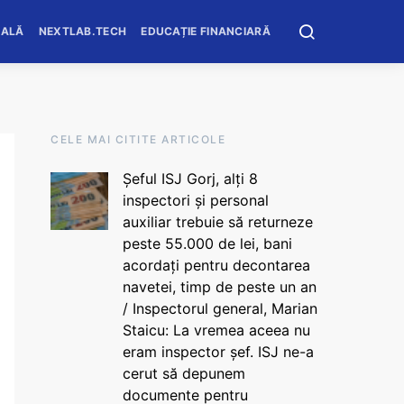
OALĂ
NEXTLAB.TECH
EDUCAȚIE FINANCIARĂ
CELE MAI CITITE ARTICOLE
Șeful ISJ Gorj, alți 8
inspectori și personal
auxiliar trebuie să returneze
peste 55.000 de lei, bani
acordați pentru decontarea
navetei, timp de peste un an
/ Inspectorul general, Marian
Staicu: La vremea aceea nu
eram inspector șef. ISJ ne-a
cerut să depunem
documente pentru