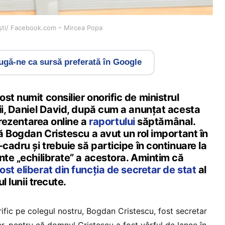
ești/ Facebook.com – Mircea Popa
gă-ne ca sursă preferată în Google
st numit consilier onorific de ministrul
ii, Daniel David, după cum a anunțat acesta
 prezentarea online a
raportului
săptămânal.
că Bogdan Cristescu a avut un rol important în
-cadru și trebuie să participe în continuare la
nte „echilibrate” a acestora. Amintim că
fost eliberat din funcția de secretar de stat
al
ul lunii trecute.
ific pe colegul nostru, Bogdan Cristescu, fost secretar
ter, pentru că domnul Cristescu a fost vârful de lance în