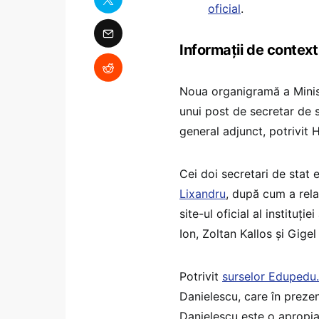
oficial
.
Informații de context
Noua organigramă a Ministe
unui post de secretar de s
general adjunct, potrivit
Cei doi secretari de stat e
Lixandru
, după cum a rela
site-ul oficial al instituț
Ion, Zoltan Kallos și Gigel
Potrivit
surselor Edupedu.
Danielescu, care în prezen
Danielescu este o apropia