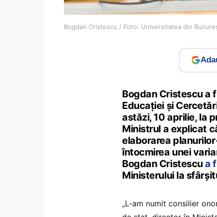
Bogdan Cristescu / Foto: Universitatea din Bucur
Adau
Bogdan Cristescu a fo
Educației și Cercetăr
astăzi, 10 aprilie, la
Ministrul a explicat 
elaborarea planurilor
întocmirea unei varia
Bogdan Cristescu
a 
Ministerului la sfârșit
„L-am numit consilier onor
de stat, director în Minis