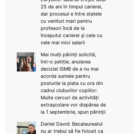
25 de ani în timpul carierei,
dar procesul e între statele
cu venituri mari pentru
profesori încă de la
începutul carierei și cele cu
cele mai mici salarii
Mai mulți părinți solicită,
într-o petiție, anularea
deciziei ISMB de a nu mai
acorda sumele pentru
posturile la plata cu ora din
cadrul cluburilor copiilor:
Multe cercuri de activități
extrașcolare vor dispărea de
la 1 septembrie, spun părinții
Daniel David: Bacalaureatul
nu ar trebui să fie folosit ca