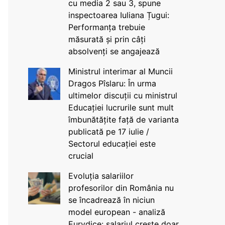
cu media 2 sau 3, spune
inspectoarea Iuliana Țugui:
Performanța trebuie
măsurată și prin câți
absolvenți se angajează
Ministrul interimar al Muncii
Dragos Pîslaru: În urma
ultimelor discuții cu ministrul
Educației lucrurile sunt mult
îmbunătățite față de varianta
publicată pe 17 iulie /
Sectorul educației este
crucial
Evoluția salariilor
profesorilor din România nu
se încadrează în niciun
model european - analiză
Eurydice: salariul crește doar