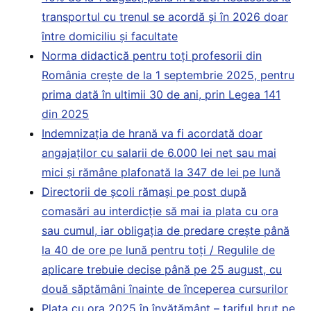
transportul cu trenul se acordă și în 2026 doar
între domiciliu și facultate
Norma didactică pentru toți profesorii din
România crește de la 1 septembrie 2025, pentru
prima dată în ultimii 30 de ani, prin Legea 141
din 2025
Indemnizația de hrană va fi acordată doar
angajaților cu salarii de 6.000 lei net sau mai
mici și rămâne plafonată la 347 de lei pe lună
Directorii de școli rămași pe post după
comasări au interdicție să mai ia plata cu ora
sau cumul, iar obligația de predare crește până
la 40 de ore pe lună pentru toți / Regulile de
aplicare trebuie decise până pe 25 august, cu
două săptămâni înainte de începerea cursurilor
Plata cu ora 2025 în învățământ – tariful brut pe