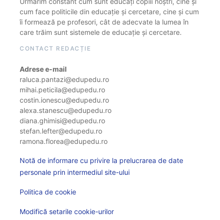
Urmărim constant cum sunt educați copiii noștri, cine și
cum face politicile din educație și cercetare, cine și cum
îi formează pe profesori, cât de adecvate la lumea în
care trăim sunt sistemele de educație și cercetare.
CONTACT REDACȚIE
Adrese e-mail
raluca.pantazi@edupedu.ro
mihai.peticila@edupedu.ro
costin.ionescu@edupedu.ro
alexa.stanescu@edupedu.ro
diana.ghimisi@edupedu.ro
stefan.lefter@edupedu.ro
ramona.florea@edupedu.ro
Notă de informare cu privire la prelucrarea de date
personale prin intermediul site-ului
Politica de cookie
Modifică setarile cookie-urilor