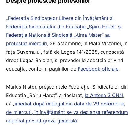
Despre protestele profesorilor
„
Federaţia Sindicatelor Libere din Învăţământ şi
Federaţia Sindicatelor din Educaţie „Spiru Haret” şi
Federaţia Naţională Sindicală „Alma Mater” au
protestat miercuri
, 29 octombrie, în Piața Victoriei, în
fața Guvernului, față de Legea 141/2025, cunoscută
drept Legea Bolojan, și prevederile acesteia privind
educația, conform paginilor de
Facebook oficiale
.
Marius Nistor, președintele Federației Sindicatelor din
Educație „Spiru Haret”, a declarat,
la Antena 3 CNN
,
că „
imediat după mitingul din data de 29 octombrie,
de miercuri, în învățământ se va declanșa referendum
național privind greva generală
”.