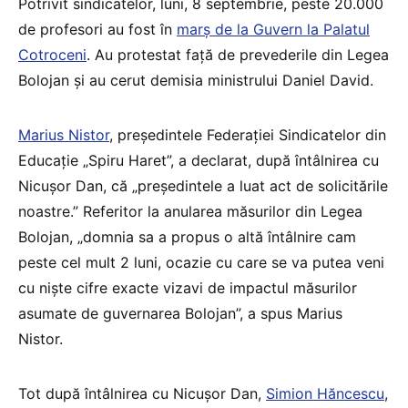
Potrivit sindicatelor, luni, 8 septembrie, peste 20.000
de profesori au fost în
marș de la Guvern la Palatul
Cotroceni
. Au protestat față de prevederile din Legea
Bolojan și au cerut demisia ministrului Daniel David.
Marius Nistor
, președintele Federației Sindicatelor din
Educație „Spiru Haret”, a declarat, după întâlnirea cu
Nicușor Dan, că „președintele a luat act de solicitările
noastre.” Referitor la anularea măsurilor din Legea
Bolojan, „domnia sa a propus o altă întâlnire cam
peste cel mult 2 luni, ocazie cu care se va putea veni
cu niște cifre exacte vizavi de impactul măsurilor
asumate de guvernarea Bolojan”, a spus Marius
Nistor.
Tot după întâlnirea cu Nicușor Dan,
Simion Hăncescu
,