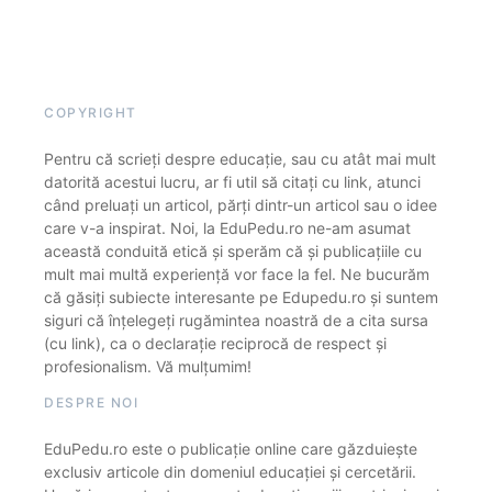
COPYRIGHT
Pentru că scrieți despre educație, sau cu atât mai mult
datorită acestui lucru, ar fi util să citați cu link, atunci
când preluați un articol, părți dintr-un articol sau o idee
care v-a inspirat. Noi, la EduPedu.ro ne-am asumat
această conduită etică și sperăm că și publicațiile cu
mult mai multă experiență vor face la fel. Ne bucurăm
că găsiți subiecte interesante pe Edupedu.ro și suntem
siguri că înțelegeți rugămintea noastră de a cita sursa
(cu link), ca o declarație reciprocă de respect și
profesionalism. Vă mulțumim!
DESPRE NOI
EduPedu.ro este o publicație online care găzduiește
exclusiv articole din domeniul educației și cercetării.