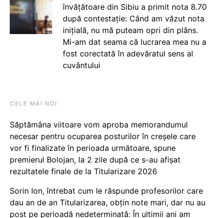
învățătoare din Sibiu a primit nota 8.70
după contestație: Când am văzut nota
inițială, nu mă puteam opri din plâns.
Mi-am dat seama că lucrarea mea nu a
fost corectată în adevăratul sens al
cuvântului
CELE MAI NOI
Săptămâna viitoare vom aproba memorandumul
necesar pentru ocuparea posturilor în creșele care
vor fi finalizate în perioada următoare, spune
premierul Bolojan, la 2 zile după ce s-au afișat
rezultatele finale de la Titularizare 2026
Sorin Ion, întrebat cum le răspunde profesorilor care
dau an de an Titularizarea, obțin note mari, dar nu au
post pe perioadă nedeterminată: În ultimii ani am