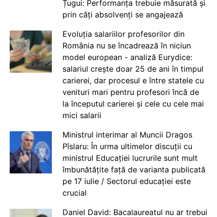
Țugui: Performanța trebuie măsurată și
prin câți absolvenți se angajează
Evoluția salariilor profesorilor din
România nu se încadrează în niciun
model european - analiză Eurydice:
salariul crește doar 25 de ani în timpul
carierei, dar procesul e între statele cu
venituri mari pentru profesori încă de
la începutul carierei și cele cu cele mai
mici salarii
Ministrul interimar al Muncii Dragos
Pîslaru: În urma ultimelor discuții cu
ministrul Educației lucrurile sunt mult
îmbunătățite față de varianta publicată
pe 17 iulie / Sectorul educației este
crucial
Daniel David: Bacalaureatul nu ar trebui