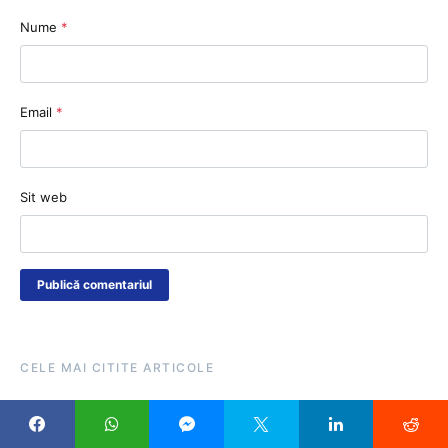
Nume
*
Email
*
Sit web
CELE MAI CITITE ARTICOLE
Noi comasări de clase și posturi, cu 3
săptămâni până la debutul anului