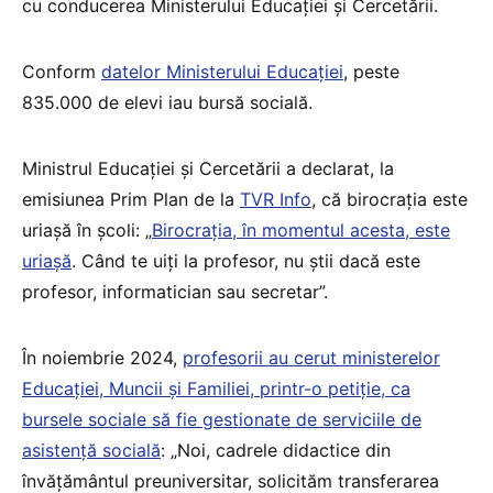
cu conducerea Ministerului Educației și Cercetării.
Conform
datelor Ministerului Educației
, peste
835.000 de elevi iau bursă socială.
Ministrul Educației și Cercetării a declarat, la
emisiunea Prim Plan de la
TVR Info
, că birocrația este
uriașă în școli: „
Birocrația, în momentul acesta, este
uriașă
. Când te uiți la profesor, nu știi dacă este
profesor, informatician sau secretar”.
În noiembrie 2024,
profesorii au cerut ministerelor
Educației, Muncii și Familiei, printr-o petiție, ca
bursele sociale să fie gestionate de serviciile de
asistență socială
: „Noi, cadrele didactice din
învățământul preuniversitar, solicităm transferarea