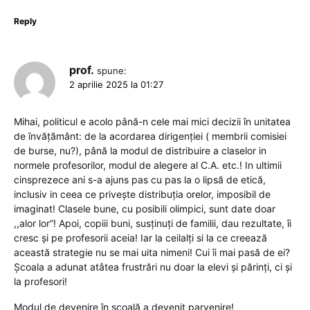
Reply
prof.
spune:
2 aprilie 2025 la 01:27
Mihai, politicul e acolo până-n cele mai mici decizii în unitatea
de învățământ: de la acordarea dirigenției ( membrii comisiei
de burse, nu?), până la modul de distribuire a claselor in
normele profesorilor, modul de alegere al C.A. etc.! In ultimii
cinsprezece ani s-a ajuns pas cu pas la o lipsă de etică,
inclusiv in ceea ce privește distribuția orelor, imposibil de
imaginat! Clasele bune, cu posibili olimpici, sunt date doar
,,alor lor”! Apoi, copiii buni, susținuți de familii, dau rezultate, îi
cresc și pe profesorii aceia! Iar la ceilalți si la ce creează
această strategie nu se mai uita nimeni! Cui îi mai pasă de ei?
Școala a adunat atâtea frustrări nu doar la elevi și părinți, ci și
la profesori!
Modul de devenire în școală a devenit parvenire!