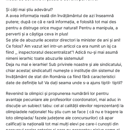
Și câți mai știu adevărul?
A avea informația reală din învățământul de azi înseamnă
putere; după ce că e rară informația, e folosită tot mai des
pentru a distruge orice mugur natural! Pentru a manipula, a
perverti și a câștiga ceva in plus!
Se știe de abuzurile acestor directori la minister de ani și ani!
Ce folos? Am vazut ieri intr-un articol ca era numit un isj ca
fiind ,, inspectoratul descentralizat”! Adică nu-și mai asumă
nimeni ierarhic toate abuzurile sistemului!
Deja nu mai e ierarhie! Sub privirele noastre și ale sindicatului,
chiar acesta( sindicatul!) numește o instituție din sistemul de
învățământ de stat din România ca fiind fără caracteristici
date de definiție lui! Va dați seama unde s-a ajuns tiptil- tiptil?
Revenind la olimpici și propunerea numărării lor pentru
avantaje pecuniare ale profesorilor coordonatori, mai aduc in
discuție un subiect tabu: cel al calității elevilor reprezentanți la
olimpiadele naționale! Nu știu cum se face ( că nu e tragere la
loto olimpiada/ fazele județene ale concursurilor) că apar
calificați la națională tot mai mulți elevi pe care-i cunoști din
parcursul școlar anterior și care nu prezentau niciun semn al