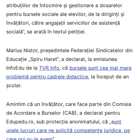
atribuțiilor de întocmire și gestionare a dosarelor
pentru bursele sociale ale elevilor, de la diriginți și
învățători, către angajații serviciilor de asistență
socială”, se arată în textul petiției.
Marius Nistor, președintele Federației Sindicatelor din
Educație „Spiru Haret”, a declarat, la emisiunea
InfoEdu de la
TVR Info
, că
bursele sunt cea mai mare
problemă pentru cadrele didactice
, la început de an
școlar.
Amintim că un învățător, care face parte din Comisia
de Acordare a Burselor (CAB), a declarat pentru
Edupedu.ro, sub protecția anonimatului, că „s
unt
unele lucruri care ne solicită competențe juridice, pe
care noi nu le avem
”.