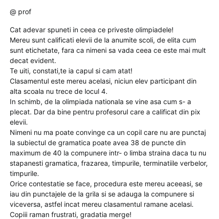
@ prof
Cat adevar spuneti in ceea ce priveste olimpiadele!
Mereu sunt calificati elevii de la anumite scoli, de elita cum
sunt etichetate, fara ca nimeni sa vada ceea ce este mai mult
decat evident.
Te uiti, constati,te ia capul si cam atat!
Clasamentul este mereu acelasi, niciun elev participant din
alta scoala nu trece de locul 4.
In schimb, de la olimpiada nationala se vine asa cum s- a
plecat. Dar da bine pentru profesorul care a calificat din pix
elevii.
Nimeni nu ma poate convinge ca un copil care nu are punctaj
la subiectul de gramatica poate avea 38 de puncte din
maximum de 40 la compunere intr- o limba straina daca tu nu
stapanesti gramatica, frazarea, timpurile, terminatiile verbelor,
timpurile.
Orice contestatie se face, procedura este mereu aceeasi, se
iau din punctajele de la grila si se adauga la compunere si
viceversa, astfel incat mereu clasamentul ramane acelasi.
Copiii raman frustrati, gradatia merge!