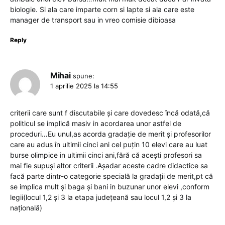
biologie. Si ala care imparte corn si lapte si ala care este
manager de transport sau in vreo comisie dibioasa
Reply
Mihai
spune:
1 aprilie 2025 la 14:55
criterii care sunt f discutabile și care dovedesc încă odată,că
politicul se implică masiv in acordarea unor astfel de
proceduri…Eu unul,as acorda gradație de merit și profesorilor
care au adus în ultimii cinci ani cel puțin 10 elevi care au luat
burse olimpice in ultimii cinci ani,fără că acești profesori sa
mai fie supuși altor criterii .Așadar aceste cadre didactice sa
facă parte dintr-o categorie specială la gradații de merit,pt că
se implica mult și baga și bani in buzunar unor elevi ,conform
legii(locul 1,2 și 3 la etapa județeană sau locul 1,2 și 3 la
națională)