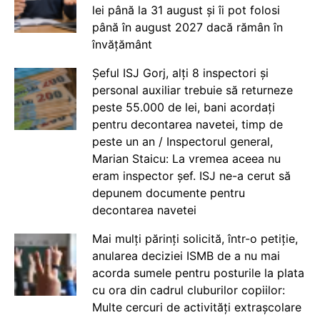
lei până la 31 august și îi pot folosi
până în august 2027 dacă rămân în
învățământ
Șeful ISJ Gorj, alți 8 inspectori și
personal auxiliar trebuie să returneze
peste 55.000 de lei, bani acordați
pentru decontarea navetei, timp de
peste un an / Inspectorul general,
Marian Staicu: La vremea aceea nu
eram inspector șef. ISJ ne-a cerut să
depunem documente pentru
decontarea navetei
Mai mulți părinți solicită, într-o petiție,
anularea deciziei ISMB de a nu mai
acorda sumele pentru posturile la plata
cu ora din cadrul cluburilor copiilor:
Multe cercuri de activități extrașcolare