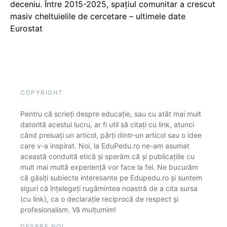
deceniu. Între 2015-2025, spațiul comunitar a crescut
masiv cheltuielile de cercetare – ultimele date
Eurostat
COPYRIGHT
Pentru că scrieți despre educație, sau cu atât mai mult
datorită acestui lucru, ar fi util să citați cu link, atunci
când preluați un articol, părți dintr-un articol sau o idee
care v-a inspirat. Noi, la EduPedu.ro ne-am asumat
această conduită etică și sperăm că și publicațiile cu
mult mai multă experiență vor face la fel. Ne bucurăm
că găsiți subiecte interesante pe Edupedu.ro și suntem
siguri că înțelegeți rugămintea noastră de a cita sursa
(cu link), ca o declarație reciprocă de respect și
profesionalism. Vă mulțumim!
DESPRE NOI