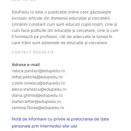
EduPedu.ro este o publicație online care găzduiește
exclusiv articole din domeniul educației și cercetării.
Urmărim constant cum sunt educați copiii noștri, cine și
cum face politicile din educație și cercetare, cine și cum
îi formează pe profesori, cât de adecvate la lumea în
care trăim sunt sistemele de educație și cercetare.
CONTACT REDACȚIE
Adrese e-mail
raluca.pantazi@edupedu.ro
mihai.peticila@edupedu.ro
costin.ionescu@edupedu.ro
alexa.stanescu@edupedu.ro
diana.ghimisi@edupedu.ro
stefan.lefter@edupedu.ro
ramona.florea@edupedu.ro
Notă de informare cu privire la prelucrarea de date
personale prin intermediul site-ului