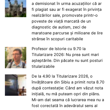
a demisionat în urma acuzațiilor că ar
fi plagiat sau ar fi exagerat în privința
realizărilor sale, promovate printr-o
poveste de viață marcată de un
diagnostic de autism, zeci de
maratoane parcurse și milioane de lire
strânse în scopuri caritabile
Profesor de Istorie cu 9.70 la
Titularizare 2026: Nu prea sunt mari
așteptările. Din păcate nu sunt posturi
titularizabile
De la 4.90 la Titularizare 2026, o
învățătoare din Sibiu a primit nota 8.70
după contestație: Când am văzut nota
inițială, nu mă puteam opri din plâns.
Mi-am dat seama că lucrarea mea nu a
fost corectată în adevăratul sens al