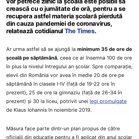
vor petrece zilnic la școală este posibil să
crească cu o jumătate de oră, pentru a se
recupera astfel materia școlară pierdută
din cauza pandemiei de coronavirus,
relatează cotidianul
The Times
.
Ar urma astfel să se ajungă la
minimum 35 de ore de
școală pe săptămână
, ceea ce ar însemna 100 de ore
în plus la nivelul întregului an școlar. Spre comparație,
elevii din România vor avea în medie 20 de ore pe
săptămână în clasele I-IV (față de 19-22 ore în
prezent), 25 de ore la gimnaziu (față de 26-34 în
prezent) și 30 la liceu, potrivit unei
legi promulgate
de Klaus Iohannis în noiembrie 2019.
Măsura face parte dintr-un plan propus de către
oficialii din educație pentru a fi aplicat din anul școlar