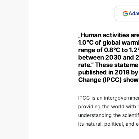
Adau
„Human activities ar
1.0°C of global warmi
range of 0.8°C to 1.2
between 2030 and 205
rate.” These stateme
published in 2018 by
Change (IPCC) show
IPCC is an intergovernmen
providing the world with o
understanding the scienti
its natural, political, an