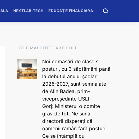
OALĂ
NEXTLAB.TECH
EDUCAȚIE FINANCIARĂ
CELE MAI CITITE ARTICOLE
Noi comasări de clase și
posturi, cu 3 săptămâni până
la debutul anului școlar
2026-2027, sunt semnalate
de Alin Badea, prim-
vicepreședinte USLI
Gorj: Ministerul o comite
grav de tot. Ne sună
directorii disperați că
oamenii rămân fără posturi.
Ce se întâmplă cu