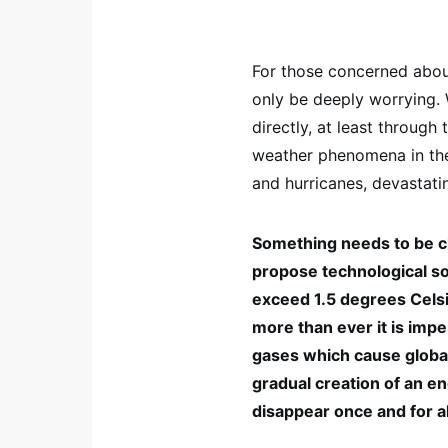
For those concerned about
only be deeply worrying. 
directly, at least throug
weather phenomena in the
and hurricanes, devastat
Something needs to be ch
propose technological sol
exceed 1.5 degrees Celsi
more than ever it is imp
gases which cause global
gradual creation of an e
disappear once and for al