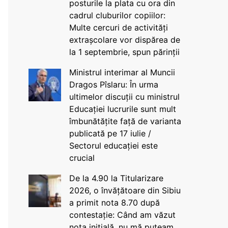
posturile la plata cu ora din
cadrul cluburilor copiilor:
Multe cercuri de activități
extrașcolare vor dispărea de
la 1 septembrie, spun părinții
Ministrul interimar al Muncii
Dragos Pîslaru: În urma
ultimelor discuții cu ministrul
Educației lucrurile sunt mult
îmbunătățite față de varianta
publicată pe 17 iulie /
Sectorul educației este
crucial
De la 4.90 la Titularizare
2026, o învățătoare din Sibiu
a primit nota 8.70 după
contestație: Când am văzut
nota inițială, nu mă puteam