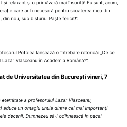
at și relaxant și o primăvară mai însorită! Eu sunt, acum,
perație care ar fi necesară pentru scoaterea mea din
 din nou, sub bisturiu. Paște fericit!”.
rofesorul Potolea lansează o întrebare retorică: „De ce
ul Lazăr Vlăsceanu în Academia Română?”.
at de Universitatea din București vineri, 7
n eternitate a profesorului Lazăr Vlăsceanu,
ti aduce un omagiu unuia dintre cei mai importanți
mele decenii. Dumnezeu să-l odihnească în pace!