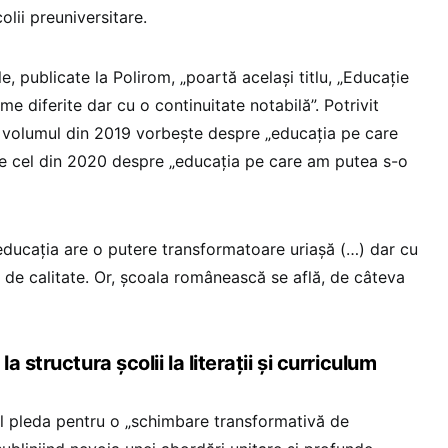
olii preuniversitare.
e, publicate la Polirom, „poartă același titlu, „Educație
me diferite dar cu o continuitate notabilă”. Potrivit
 volumul din 2019 vorbește despre „educația pe care
ce cel din 2020 despre „educația pe care am putea s-o
ducația are o putere transformatoare uriașă (…) dar cu
e de calitate. Or, școala românească se află, de câteva
 structura școlii la literații și curriculum
rul pleda pentru o „schimbare transformativă de