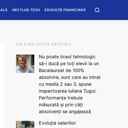
OALĂ
NEXTLAB.TECH
EDUCAȚIE FINANCIARĂ
CELE MAI CITITE ARTICOLE
Nu poate liceul tehnologic
să-i ducă pe toți elevii la un
Bacalaureat de 100%
absolvire, sunt care au intrat
cu media 2 sau 3, spune
inspectoarea Iuliana Țugui:
Performanța trebuie
măsurată și prin câți
absolvenți se angajează
Evoluția salariilor