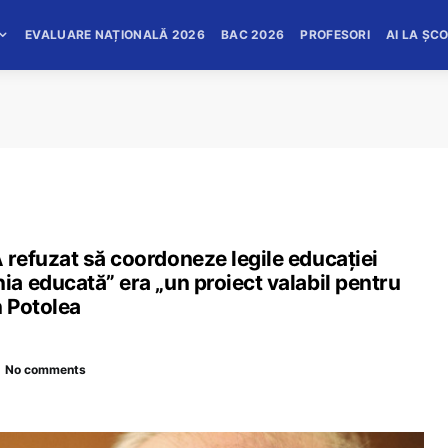
EVALUARE NAȚIONALĂ 2026
BAC 2026
PROFESORI
AI LA ȘC
refuzat să coordoneze legile educației
a educată” era „un proiect valabil pentru
n Potolea
No comments