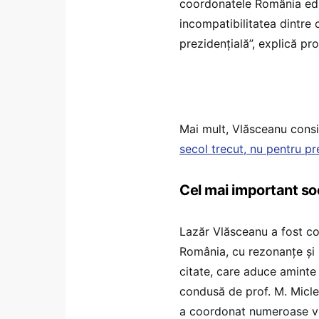
coordonatele România edu
incompatibilitatea dintre
prezidențială”, explică pr
Mai mult, Vlăsceanu consi
secol trecut, nu pentru p
Cel mai important so
Lazăr Vlăsceanu a fost co
România, cu rezonanțe și r
citate, care aduce aminte
condusă de prof. M. Miclea
a coordonat numeroase vol