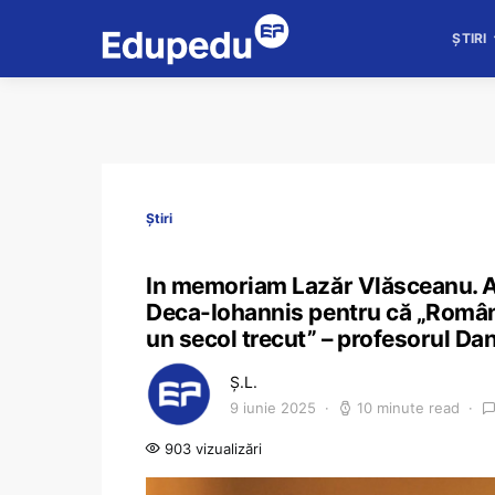
ȘTIRI
Știri
In memoriam Lazăr Vlăsceanu. A 
Deca-Iohannis pentru că „Români
un secol trecut” – profesorul Da
Ș.L.
9 iunie 2025
10 minute read
903 vizualizări