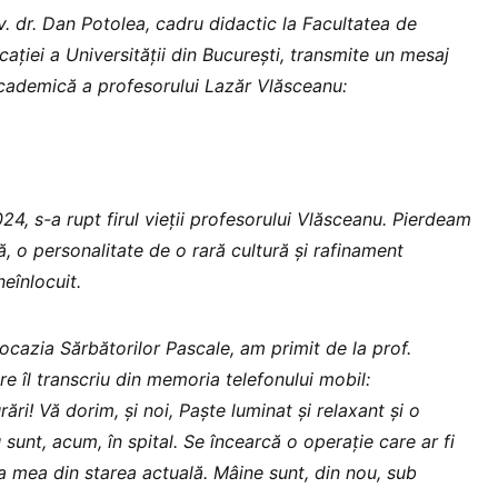
iv. dr. Dan Potolea, cadru didactic la Facultatea de
cației a Universității din București, transmite un mesaj
academică a profesorului Lazăr Vlăsceanu:
24, s-a rupt firul vieții profesorului Vlăsceanu. Pierdeam
ă, o personalitate de o rară cultură și rafinament
neînlocuit.
ocazia Sărbătorilor Pascale, am primit de la prof.
e îl transcriu din memoria telefonului mobil:
ări! Vă dorim, și noi, Paște luminat și relaxant și o
 sunt, acum, în spital. Se încearcă o operație care ar fi
 mea din starea actuală. Mâine sunt, din nou, sub