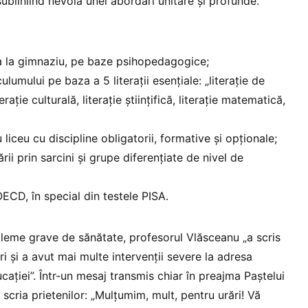
ubliniind nevoia unei abordări unitare și profunde.
-a la gimnaziu, pe baze psihopedagogice;
ulumului pe baza a 5 literații esențiale: „literație de
iterație culturală, literație științifică, literație matematică,
liceu cu discipline obligatorii, formative și opționale;
rii prin sarcini și grupe diferențiate de nivel de
ECD, în special din testele PISA.
leme grave de sănătate, profesorul Vlăsceanu „a scris
uri și a avut mai multe intervenții severe la adresa
ucației”. Într-un mesaj transmis chiar în preajma Paștelui
le scria prietenilor: „Mulțumim, mult, pentru urări! Vă