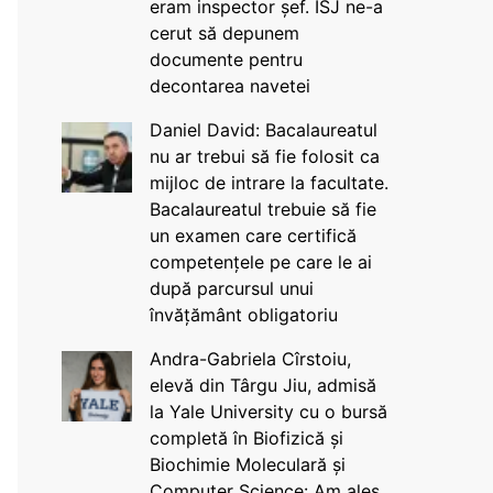
eram inspector șef. ISJ ne-a
cerut să depunem
documente pentru
decontarea navetei
Daniel David: Bacalaureatul
nu ar trebui să fie folosit ca
mijloc de intrare la facultate.
Bacalaureatul trebuie să fie
un examen care certifică
competențele pe care le ai
după parcursul unui
învățământ obligatoriu
Andra-Gabriela Cîrstoiu,
elevă din Târgu Jiu, admisă
la Yale University cu o bursă
completă în Biofizică și
Biochimie Moleculară și
Computer Science: Am ales