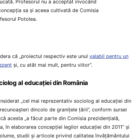
cată. Profesorul nu a acceptat invocând
 concepția sa și aceea cultivată de Comisia
ofesorul Potolea.
dera că „proiectul respectiv este unul
valabil pentru un
rezent
și, cu atât mai mult, pentru viitor”.
ciolog al educației din România
nsiderat „cel mai reprezentativ sociolog al educației din
ecunoașteri dincolo de granițele țării”, conform sursei
 că acesta „a făcut parte din Comisia prezidențială,
, în elaborarea concepției legilor educației din 2011” și
ume, studii și articole privind calitatea învățământului