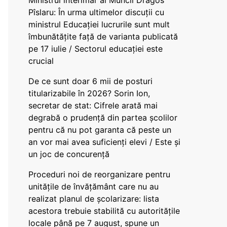
Ministrul interimar al Muncii Dragos
Pîslaru: În urma ultimelor discuții cu
ministrul Educației lucrurile sunt mult
îmbunătățite față de varianta publicată
pe 17 iulie / Sectorul educației este
crucial
De ce sunt doar 6 mii de posturi
titularizabile în 2026? Sorin Ion,
secretar de stat: Cifrele arată mai
degrabă o prudență din partea școlilor
pentru că nu pot garanta că peste un
an vor mai avea suficienți elevi / Este și
un joc de concurență
Proceduri noi de reorganizare pentru
unitățile de învățământ care nu au
realizat planul de școlarizare: lista
acestora trebuie stabilită cu autoritățile
locale până pe 7 august, spune un