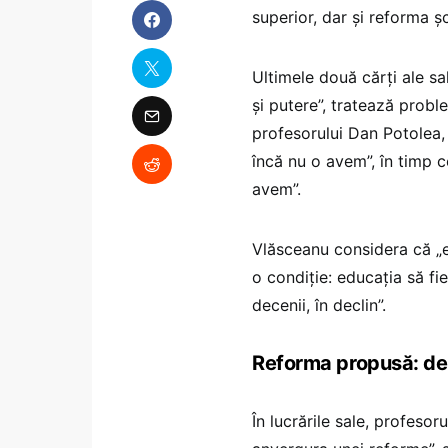
superior, dar și reforma șc
Ultimele două cărți ale sal
și putere”, tratează proble
profesorului Dan Potolea,
încă nu o avem”, în timp 
avem”.
Vlăsceanu considera că „e
o condiție: educația să fi
decenii, în declin”.
Reforma propusă: de la
În lucrările sale, profeso