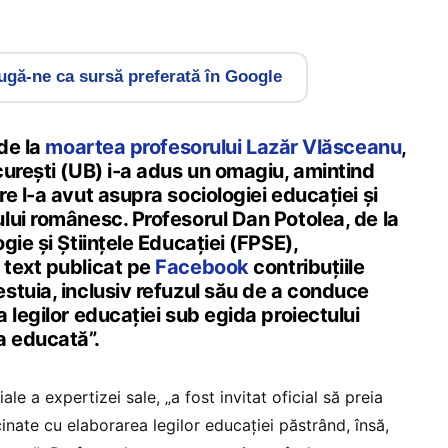
gă-ne ca sursă preferată în Google
 de la
moartea profesorului Lazăr Vlăsceanu
,
curești (UB) i-a adus un omagiu, amintind
e l-a avut asupra sociologiei educației și
lui românesc. Profesorul Dan Potolea, de la
gie și Științele Educației (FPSE),
text publicat pe
Facebook
contribuțiile
stuia, inclusiv refuzul său de a conduce
 legilor educației sub egida proiectului
a educată”.
ale a expertizei sale, „a fost invitat oficial să preia
nate cu elaborarea legilor educației păstrând, însă,