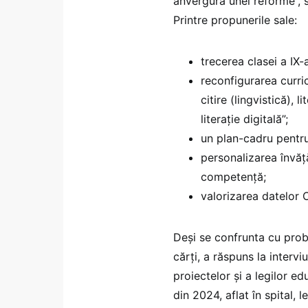
anvergura unei reforme”, s
Printre propunerile sale:
trecerea clasei a IX
reconfigurarea curric
citire (lingvistică), l
literație digitală”;
un plan-cadru pentru 
personalizarea învăță
competență;
valorizarea datelor O
Deși se confrunta cu prob
cărți, a răspuns la intervi
proiectelor și a legilor ed
din 2024, aflat în spital, 