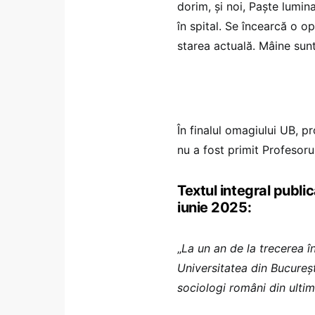
dorim, și noi, Paște lumin
în spital. Se încearcă o o
starea actuală. Mâine sunt,
În finalul omagiului UB, p
nu a fost primit Profesor
Textul integral public
iunie 2025:
„
La un an de la trecerea î
Universitatea din Bucureș
sociologi români din ulti