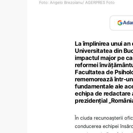
Foto: Angelo Brezoianu/ AGERPRES Foto
Adau
La împlinirea unui an
Universitatea din Bu
impactul major pe car
reformei învățământu
Facultatea de Psiholo
rememorează într-un 
fundamentale ale ace
echipa de redactare a
prezidențial „Români
În ciuda recunoașterii ofici
conducerea echipei însărci