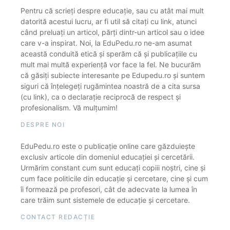
Pentru că scrieți despre educație, sau cu atât mai mult
datorită acestui lucru, ar fi util să citați cu link, atunci
când preluați un articol, părți dintr-un articol sau o idee
care v-a inspirat. Noi, la EduPedu.ro ne-am asumat
această conduită etică și sperăm că și publicațiile cu
mult mai multă experiență vor face la fel. Ne bucurăm
că găsiți subiecte interesante pe Edupedu.ro și suntem
siguri că înțelegeți rugămintea noastră de a cita sursa
(cu link), ca o declarație reciprocă de respect și
profesionalism. Vă mulțumim!
DESPRE NOI
EduPedu.ro este o publicație online care găzduiește
exclusiv articole din domeniul educației și cercetării.
Urmărim constant cum sunt educați copiii noștri, cine și
cum face politicile din educație și cercetare, cine și cum
îi formează pe profesori, cât de adecvate la lumea în
care trăim sunt sistemele de educație și cercetare.
CONTACT REDACȚIE