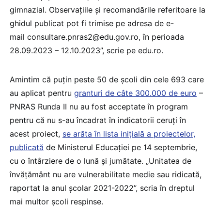
gimnazial. Observațiile și recomandările referitoare la
ghidul publicat pot fi trimise pe adresa de e-
mail consultare.pnras2@edu.gov.ro, în perioada
28.09.2023 – 12.10.2023”, scrie pe edu.ro.
Amintim că puțin peste 50 de școli din cele 693 care
au aplicat pentru
granturi de câte 300.000 de euro
–
PNRAS Runda II nu au fost acceptate în program
pentru că nu s-au încadrat în indicatorii ceruți în
acest proiect,
se arăta în lista inițială a proiectelor,
publicată
de Ministerul Educației pe 14 septembrie,
cu o întârziere de o lună și jumătate. „Unitatea de
învățământ nu are vulnerabilitate medie sau ridicată,
raportat la anul școlar 2021-2022”, scria în dreptul
mai multor școli respinse.