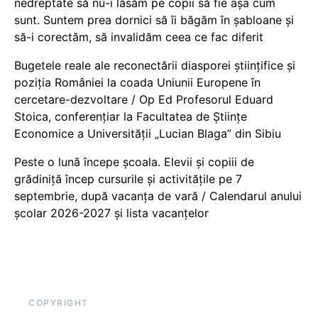
nedreptate să nu-i lăsăm pe copii să fie așa cum
sunt. Suntem prea dornici să îi băgăm în șabloane și
să-i corectăm, să invalidăm ceea ce fac diferit
Bugetele reale ale reconectării diasporei științifice și
poziția României la coada Uniunii Europene în
cercetare-dezvoltare / Op Ed Profesorul Eduard
Stoica, conferențiar la Facultatea de Științe
Economice a Universității „Lucian Blaga” din Sibiu
Peste o lună începe școala. Elevii și copiii de
grădiniță încep cursurile și activitățile pe 7
septembrie, după vacanța de vară / Calendarul anului
școlar 2026-2027 și lista vacanțelor
COPYRIGHT