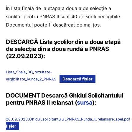
În lista finală de la etapa a doua a de selecție a
școlilor pentru PNRAS II sunt 40 de școli neeligibile.
Documentul poate fi descărcat de mai jos.
DESCARCĂ Lista școlilor din a doua etapă
de selecție din a doua rundă a PNRAS
(22.09.2023):
Lista_finala_DC_rezultate-
Descarcă fișier
eligibilitate_Runda_2_PNRAS
DOCUMENT Descarcă Ghidul Solicitantului
pentru PNRAS II relansat (
sursa
):
28_09_2023_Ghidul_solicitantului_PNRAS_Runda_II_relansare_apel.pdf
fișier