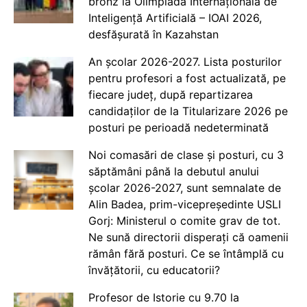
bronz la Olimpiada Internațională de
Inteligență Artificială – IOAI 2026,
desfășurată în Kazahstan
An școlar 2026-2027. Lista posturilor
pentru profesori a fost actualizată, pe
fiecare județ, după repartizarea
candidaților de la Titularizare 2026 pe
posturi pe perioadă nedeterminată
Noi comasări de clase și posturi, cu 3
săptămâni până la debutul anului
școlar 2026-2027, sunt semnalate de
Alin Badea, prim-vicepreședinte USLI
Gorj: Ministerul o comite grav de tot.
Ne sună directorii disperați că oamenii
rămân fără posturi. Ce se întâmplă cu
învățătorii, cu educatorii?
Profesor de Istorie cu 9.70 la