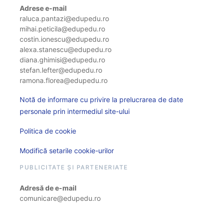
Adrese e-mail
raluca.pantazi@edupedu.ro
mihai.peticila@edupedu.ro
costin.ionescu@edupedu.ro
alexa.stanescu@edupedu.ro
diana.ghimisi@edupedu.ro
stefan.lefter@edupedu.ro
ramona.florea@edupedu.ro
Notă de informare cu privire la prelucrarea de date
personale prin intermediul site-ului
Politica de cookie
Modifică setarile cookie-urilor
PUBLICITATE ȘI PARTENERIATE
Adresă de e-mail
comunicare@edupedu.ro