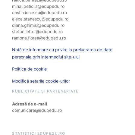
mihai.peticila@edupedu.ro
costin.ionescu@edupedu.ro
alexa.stanescu@edupedu.ro
diana.ghimisi@edupedu.ro
stefan.lefter@edupedu.ro
ramona.florea@edupedu.ro
Notă de informare cu privire la prelucrarea de date
personale prin intermediul site-ului
Politica de cookie
Modifică setarile cookie-urilor
PUBLICITATE ȘI PARTENERIATE
Adresă de e-mail
comunicare@edupedu.ro
STATISTICI EDUPEDU.RO