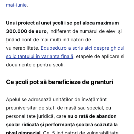
mai-iunie
.
Unui proiect al unei școli i se pot aloca maximum
300.000 de euro
, indiferent de numărul de elevi și
ținând cont de mai mulți indicatori de
vulnerabilitate.
Edupedu.ro a scris aici despre ghidul
solicitantului în varianta finală
, etapele de aplicare și
documentele pentru școli.
Ce școli pot să beneficieze de granturi
Apelul se adresează unităților de învățământ
preuniversitar de stat, de masă sau special, cu
personalitate juridică, care a
u o rată de abandon
școlar ridicată și performanță școlară scăzută la
nivel gimnazial
. Cei 5 indicatori de vulnerabilitate