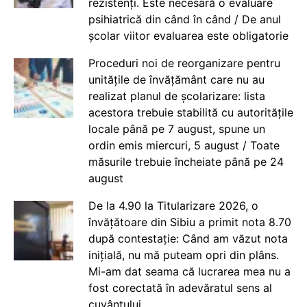
rezistenți. Este necesară o evaluare
psihiatrică din când în când / De anul
școlar viitor evaluarea este obligatorie
Proceduri noi de reorganizare pentru
unitățile de învățământ care nu au
realizat planul de școlarizare: lista
acestora trebuie stabilită cu autoritățile
locale până pe 7 august, spune un
ordin emis miercuri, 5 august / Toate
măsurile trebuie încheiate până pe 24
august
De la 4.90 la Titularizare 2026, o
învățătoare din Sibiu a primit nota 8.70
după contestație: Când am văzut nota
inițială, nu mă puteam opri din plâns.
Mi-am dat seama că lucrarea mea nu a
fost corectată în adevăratul sens al
cuvântului