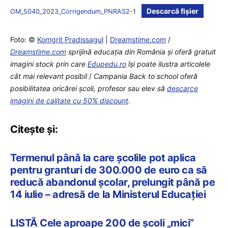
Descarcă fișier
OM_5040_2023_Corrigendum_PNRAS2-1
Foto: ©
Komgrit Pradissagul
|
Dreamstime.com
/
Dreamstime.com
sprijină educaţia din România şi oferă gratuit
imagini stock prin care
Edupedu.ro
îşi poate ilustra articolele
cât mai relevant posibil
/
Campania Back to school oferă
posibilitatea oricărei școli, profesor sau elev să
descarce
imagini de calitate cu 50% discount
.
Citește și:
Termenul până la care școlile pot aplica
pentru granturi de 300.000 de euro ca să
reducă abandonul școlar, prelungit până pe
14 iulie – adresă de la Ministerul Educației
LISTĂ Cele aproape 200 de școli „mici”