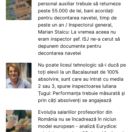
personal auxiliar trebuie să returneze
peste 55.000 de lei, bani acordați
pentru decontarea navetei, timp de
peste un an / Inspectorul general,
Marian Staicu: La vremea aceea nu
eram inspector șef. ISJ ne-a cerut să
depunem documente pentru
decontarea navetei
Nu poate liceul tehnologic să-i ducă pe
toți elevii la un Bacalaureat de 100%
absolvire, sunt care au intrat cu media
2 sau 3, spune inspectoarea Iuliana
Țugui: Performanța trebuie măsurată și
prin câți absolvenți se angajează
Evoluția salariilor profesorilor din
România nu se încadrează în niciun
model european - analiză Eurydice: