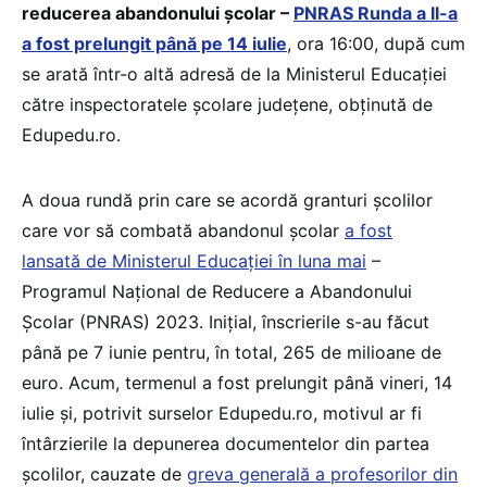
reducerea abandonului școlar –
PNRAS Runda a II-a
a fost prelungit până pe 14 iulie
, ora 16:00, după cum
se arată într-o altă adresă de la Ministerul Educației
către inspectoratele școlare județene, obținută de
Edupedu.ro.
A doua rundă prin care se acordă granturi școlilor
care vor să combată abandonul școlar
a fost
lansată de Ministerul Educației în luna mai
–
Programul Național de Reducere a Abandonului
Școlar (PNRAS) 2023. Inițial, înscrierile s-au făcut
până pe 7 iunie pentru, în total, 265 de milioane de
euro. Acum, termenul a fost prelungit până vineri, 14
iulie și, potrivit surselor Edupedu.ro, motivul ar fi
întârzierile la depunerea documentelor din partea
școlilor, cauzate de
greva generală a profesorilor din