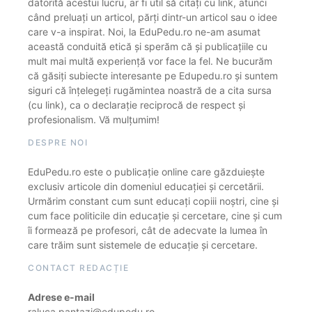
datorită acestui lucru, ar fi util să citați cu link, atunci
când preluați un articol, părți dintr-un articol sau o idee
care v-a inspirat. Noi, la EduPedu.ro ne-am asumat
această conduită etică și sperăm că și publicațiile cu
mult mai multă experiență vor face la fel. Ne bucurăm
că găsiți subiecte interesante pe Edupedu.ro și suntem
siguri că înțelegeți rugămintea noastră de a cita sursa
(cu link), ca o declarație reciprocă de respect și
profesionalism. Vă mulțumim!
DESPRE NOI
EduPedu.ro este o publicație online care găzduiește
exclusiv articole din domeniul educației și cercetării.
Urmărim constant cum sunt educați copiii noștri, cine și
cum face politicile din educație și cercetare, cine și cum
îi formează pe profesori, cât de adecvate la lumea în
care trăim sunt sistemele de educație și cercetare.
CONTACT REDACȚIE
Adrese e-mail
raluca.pantazi@edupedu.ro