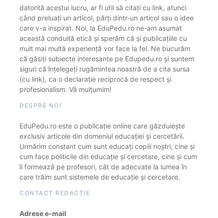
datorită acestui lucru, ar fi util să citați cu link, atunci
când preluați un articol, părți dintr-un articol sau o idee
care v-a inspirat. Noi, la EduPedu.ro ne-am asumat
această conduită etică și sperăm că și publicațiile cu
mult mai multă experiență vor face la fel. Ne bucurăm
că găsiți subiecte interesante pe Edupedu.ro și suntem
siguri că înțelegeți rugămintea noastră de a cita sursa
(cu link), ca o declarație reciprocă de respect și
profesionalism. Vă mulțumim!
DESPRE NOI
EduPedu.ro este o publicație online care găzduiește
exclusiv articole din domeniul educației și cercetării.
Urmărim constant cum sunt educați copiii noștri, cine și
cum face politicile din educație și cercetare, cine și cum
îi formează pe profesori, cât de adecvate la lumea în
care trăim sunt sistemele de educație și cercetare.
CONTACT REDACȚIE
Adrese e-mail