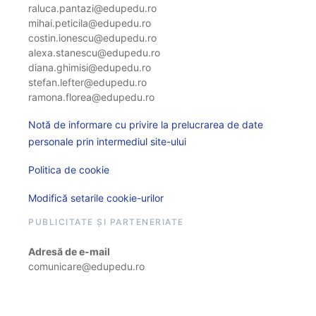
raluca.pantazi@edupedu.ro
mihai.peticila@edupedu.ro
costin.ionescu@edupedu.ro
alexa.stanescu@edupedu.ro
diana.ghimisi@edupedu.ro
stefan.lefter@edupedu.ro
ramona.florea@edupedu.ro
Notă de informare cu privire la prelucrarea de date
personale prin intermediul site-ului
Politica de cookie
Modifică setarile cookie-urilor
PUBLICITATE ȘI PARTENERIATE
Adresă de e-mail
comunicare@edupedu.ro