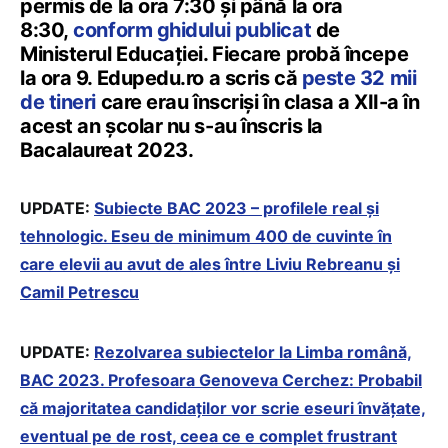
permis de la ora 7:30 și până la ora
8:30,
conform ghidului publicat
de
Ministerul Educației. Fiecare probă începe
la ora 9. Edupedu.ro a scris că
peste 32 mii
de tineri
care erau înscriși în clasa a XII-a în
acest an școlar nu s-au înscris la
Bacalaureat 2023.
UPDATE:
Subiecte BAC 2023 – profilele real și
tehnologic. Eseu de minimum 400 de cuvinte în
care elevii au avut de ales între Liviu Rebreanu și
Camil Petrescu
UPDATE:
Rezolvarea subiectelor la Limba română,
BAC 2023. Profesoara Genoveva Cerchez: Probabil
că majoritatea candidaților vor scrie eseuri învățate,
eventual pe de rost, ceea ce e complet frustrant