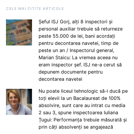
CELE MAI CITITE ARTICOLE
Șeful ISJ Gorj, alți 8 inspectori și
personal auxiliar trebuie să returneze
peste 55.000 de lei, bani acordați
pentru decontarea navetei, timp de
peste un an / Inspectorul general,
Marian Staicu: La vremea aceea nu
eram inspector șef. ISJ ne-a cerut să
depunem documente pentru
decontarea navetei
Nu poate liceul tehnologic să-i ducă pe
toți elevii la un Bacalaureat de 100%
absolvire, sunt care au intrat cu media
2 sau 3, spune inspectoarea Iuliana
Țugui: Performanța trebuie măsurată și
prin câți absolvenți se angajează