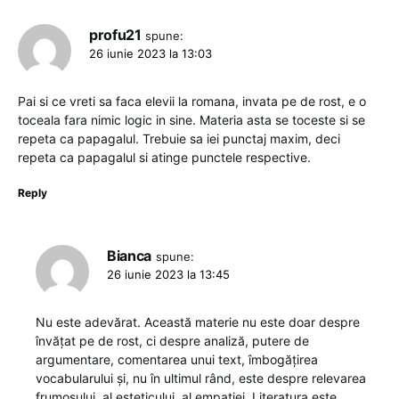
profu21
spune:
26 iunie 2023 la 13:03
Pai si ce vreti sa faca elevii la romana, invata pe de rost, e o
toceala fara nimic logic in sine. Materia asta se toceste si se
repeta ca papagalul. Trebuie sa iei punctaj maxim, deci
repeta ca papagalul si atinge punctele respective.
Reply
Bianca
spune:
26 iunie 2023 la 13:45
Nu este adevărat. Această materie nu este doar despre
învățat pe de rost, ci despre analiză, putere de
argumentare, comentarea unui text, îmbogățirea
vocabularului și, nu în ultimul rând, este despre relevarea
frumosului, al esteticului, al empatiei. Literatura este