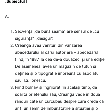
„
Subiectul I
A.
Secvența „de bună seamă” are sensul de „cu
siguranță”, „desigur”.
Creangă avea venituri din vânzarea
abecedarului al cărui autor era – abecedarul
fiind, în 1887, la cea de-a douăzeci și una ediție.
De asemenea, avea un magazin de tutun și
deținea și o tipografie împreună cu asociatul
său, I.S. Ionescu.
Fiind bolnav și îngrijorat, în același timp, de
soarta prietenului său, Creangă vede în două
rânduri câte un curcubeu despre care crede că
ar fi un semn de îmbunătățire a situației și o