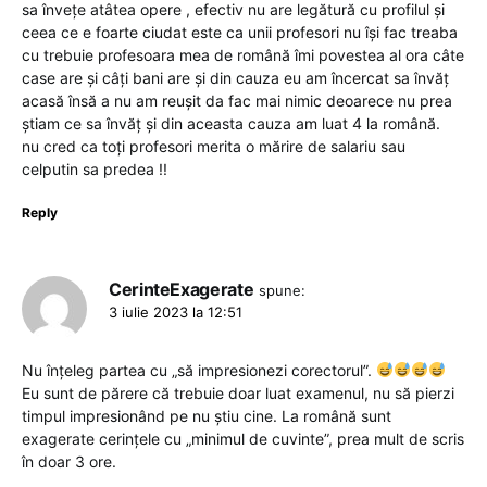
sa învețe atâtea opere , efectiv nu are legătură cu profilul și
ceea ce e foarte ciudat este ca unii profesori nu își fac treaba
cu trebuie profesoara mea de română îmi povestea al ora câte
case are și câți bani are și din cauza eu am încercat sa învăț
acasă însă a nu am reușit da fac mai nimic deoarece nu prea
știam ce sa învăț și din aceasta cauza am luat 4 la română.
nu cred ca toți profesori merita o mărire de salariu sau
celputin sa predea !!
Reply
CerinteExagerate
spune:
3 iulie 2023 la 12:51
Nu înțeleg partea cu „să impresionezi corectorul”.
Eu sunt de părere că trebuie doar luat examenul, nu să pierzi
timpul impresionând pe nu știu cine. La română sunt
exagerate cerințele cu „minimul de cuvinte”, prea mult de scris
în doar 3 ore.