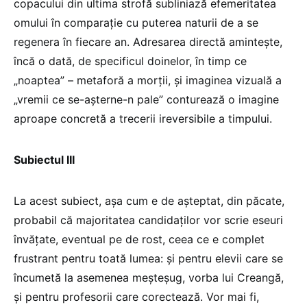
copacului din ultima strofă subliniază efemeritatea
omului în comparație cu puterea naturii de a se
regenera în fiecare an. Adresarea directă amintește,
încă o dată, de specificul doinelor, în timp ce
„noaptea” – metaforă a morții, și imaginea vizuală a
„vremii ce se-așterne-n pale” conturează o imagine
aproape concretă a trecerii ireversibile a timpului.
Subiectul III
La acest subiect, așa cum e de așteptat, din păcate,
probabil că majoritatea candidaților vor scrie eseuri
învățate, eventual pe de rost, ceea ce e complet
frustrant pentru toată lumea: și pentru elevii care se
încumetă la asemenea meșteșug, vorba lui Creangă,
și pentru profesorii care corectează. Vor mai fi,