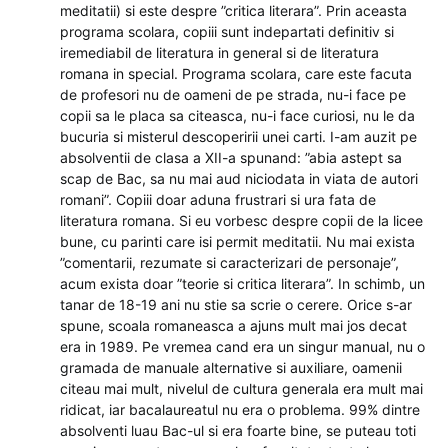
meditatii) si este despre ”critica literara”. Prin aceasta
programa scolara, copiii sunt indepartati definitiv si
iremediabil de literatura in general si de literatura
romana in special. Programa scolara, care este facuta
de profesori nu de oameni de pe strada, nu-i face pe
copii sa le placa sa citeasca, nu-i face curiosi, nu le da
bucuria si misterul descoperirii unei carti. I-am auzit pe
absolventii de clasa a XII-a spunand: ”abia astept sa
scap de Bac, sa nu mai aud niciodata in viata de autori
romani”. Copiii doar aduna frustrari si ura fata de
literatura romana. Si eu vorbesc despre copii de la licee
bune, cu parinti care isi permit meditatii. Nu mai exista
”comentarii, rezumate si caracterizari de personaje”,
acum exista doar ”teorie si critica literara”. In schimb, un
tanar de 18-19 ani nu stie sa scrie o cerere. Orice s-ar
spune, scoala romaneasca a ajuns mult mai jos decat
era in 1989. Pe vremea cand era un singur manual, nu o
gramada de manuale alternative si auxiliare, oamenii
citeau mai mult, nivelul de cultura generala era mult mai
ridicat, iar bacalaureatul nu era o problema. 99% dintre
absolventi luau Bac-ul si era foarte bine, se puteau toti