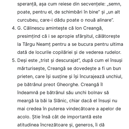
speranță, așa cum reiese din secvențele: „semn,
poate, pentru el, de schimbări în bine” și „un alt
curcubeu, care-i dădu poate o nouă alinare”.
G. Călinescu amintește că Ion Creangă,
presimțind că i se apropie sfârșitul, călătorește
la Târgu Neamț pentru a se bucura pentru ultima
dată de locurile copilăriei și de vederea rudelor.
Deși este „trist și descurajat”, după cum el însuși
mărturisește, Creangă se dovedește a fi un bun
prieten, care își susține și își încurajează unchiul,
pe bătrânul preot Gheorghe. Creangă îl
îndeamnă pe bătrânul său unchi bolnav să
meargă la băi la Slănic, chiar dacă el însuși nu
mai credea în puterea vindecătoare a apelor de
acolo. Știe însă cât de importantă este
atitudinea încrezătoare și, generos, îi dă