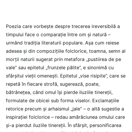
Poezia care vorbește despre trecerea ireversibilă a
timpului face o comparație între om și natură –
urmând tradiția literaturii populare. Așa cum reiese
adesea și din compozițiile folclorice, toamna, semn al
morții naturii sugerat prin metafora „pustiirea de pe
vale” sau epitetul „frunzele pălite”, e sinonimă cu
sfârșitul vieții omenești. Epitetul „vise risipite”, care se
repetă în fiecare strofă, sugerează, poate,
bătrânețea, când omul își pierde iluziile tinereții,
formulate de obicei sub forma viselor. Exclamațiile
retorice precum și arhaismul „jale” – o altă sugestie a
inspirației folclorice – redau amărăciunea omului care
și-a pierdut iluziile tinereții. În sfârșit, personificarea