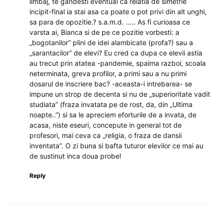
limbaj, te gandesti eventual ca relatia de simetrie
incipit-final ia stai asa ca poate o pot privi din alt unghi,
sa para de opozitie.? s.a.m.d. ….. As fi curioasa ce
varsta ai, Bianca si de pe ce pozitie vorbesti: a
„bogotanilor” plini de idei alambicate (profa?) sau a
„sarantacilor” de elevi? Eu cred ca dupa ce elevii astia
au trecut prin atatea -pandemie, spaima razboi, scoala
neterminata, greva profilor, a primi sau a nu primi
dosarul de inscriere bac? -aceasta-i intrebarea- se
impune un strop de decenta si nu de „superioritate vadit
studiata” (fraza invatata pe de rost, da, din „Ultima
noapte..”) si sa le apreciem eforturile de a invata, de
acasa, niste eseuri, concepute in general tot de
profesori, mai ceva ca „religia, o fraza de dansii
inventata”. O zi buna si bafta tuturor elevilor ce mai au
de sustinut inca doua probe!
Reply