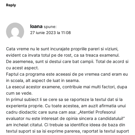
Reply
Ioana
spune:
27 iunie 2023 la 11:08
Cata vreme nu le sunt incurajate propriile pareri si viziuni,
evident ca invata totul pe de rost, ca sa treaca examenul.
De asemenea, sunt si destui care bat campii. Total de acord si
cu acest aspect.
Faptul ca programa este aceeasi de pe vremea cand eram eu
in scoala, alt aspect de luat in seama.
La esecul acestor examene, contribuie mai multi factori, dupa
cum se vede.
In primul subiect li se cere sa se raporteze la textul dat si la
experienta proprie. Cu toate acestea, am auzit afirmatia unui
cadru diodactic care suna cam asa: „Atentie! Profesorul
evaluator nu este interesat de opinia sincera a candidatului!”
am incheiat citatul. Ci trebuie sa identifice ideea de baza din
textul suport si sa isi exprime parerea, raportat la textul suport