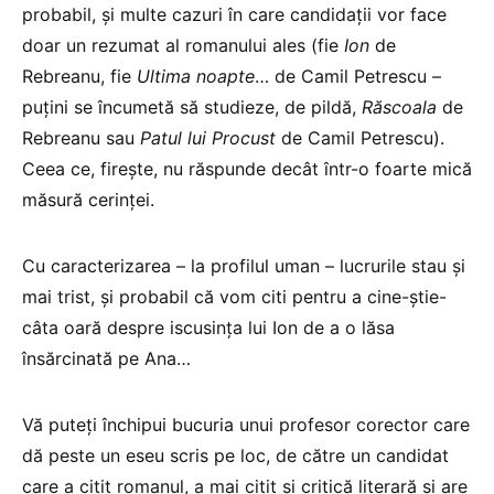
probabil, și multe cazuri în care candidații vor face
doar un rezumat al romanului ales (fie
Ion
de
Rebreanu, fie
Ultima noapte
… de Camil Petrescu –
puțini se încumetă să studieze, de pildă,
Răscoala
de
Rebreanu sau
Patul lui Procust
de Camil Petrescu).
Ceea ce, firește, nu răspunde decât într-o foarte mică
măsură cerinței.
Cu caracterizarea – la profilul uman – lucrurile stau și
mai trist, și probabil că vom citi pentru a cine-știe-
câta oară despre iscusința lui Ion de a o lăsa
însărcinată pe Ana…
Vă puteți închipui bucuria unui profesor corector care
dă peste un eseu scris pe loc, de către un candidat
care a citit romanul, a mai citit și critică literară și are