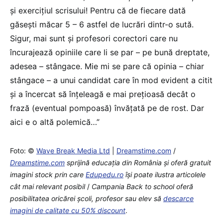
și exercițiul scrisului! Pentru că de fiecare dată
găsești măcar 5 – 6 astfel de lucrări dintr-o sută.
Sigur, mai sunt și profesori corectori care nu
încurajează opiniile care li se par – pe bună dreptate,
adesea – stângace. Mie mi se pare că opinia – chiar
stângace – a unui candidat care în mod evident a citit
și a încercat să înțeleagă e mai prețioasă decât o
frază (eventual pompoasă) învățată pe de rost. Dar
aici e o altă polemică…”
Foto: ©
Wave Break Media Ltd
|
Dreamstime.com
/
Dreamstime.com
sprijină educaţia din România şi oferă gratuit
imagini stock prin care
Edupedu.ro
îşi poate ilustra articolele
cât mai relevant posibil
/
Campania Back to school oferă
posibilitatea oricărei școli, profesor sau elev să
descarce
imagini de calitate cu 50% discount
.