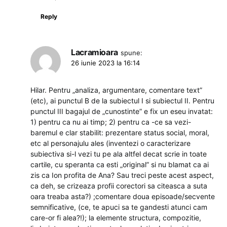
Reply
Lacramioara
spune:
26 iunie 2023 la 16:14
Hilar. Pentru „analiza, argumentare, comentare text”
(etc), ai punctul B de la subiectul I si subiectul II. Pentru
punctul III bagajul de „cunostinte” e fix un eseu invatat:
1) pentru ca nu ai timp; 2) pentru ca -ce sa vezi-
baremul e clar stabilit: prezentare status social, moral,
etc al personajulu ales (inventezi o caracterizare
subiectiva si-l vezi tu pe ala altfel decat scrie in toate
cartile, cu speranta ca esti „original” si nu blamat ca ai
zis ca Ion profita de Ana? Sau treci peste acest aspect,
ca deh, se crizeaza profii corectori sa citeasca a suta
oara treaba asta?) ;comentare doua episoade/secvente
semnificative, (ce, te apuci sa te gandesti atunci cam
care-or fi alea?!); la elemente structura, compozitie,