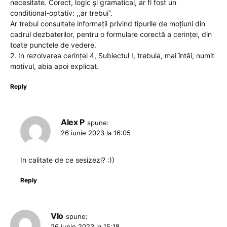
necesitate. Corect, logic și gramatical, ar fi fost un
conditional-optativ: ,,ar trebui”.
Ar trebui consultate informații privind tipurile de moțiuni din
cadrul dezbaterilor, pentru o formulare corectă a cerinței, din
toate punctele de vedere.
2. In rezolvarea cerinței 4, Subiectul I, trebuia, mai întâi, numit
motivul, abia apoi explicat.
Reply
Alex P
spune:
26 iunie 2023 la 16:05
In calitate de ce sesizezi? :))
Reply
VIo
spune:
26 iunie 2023 la 15:18