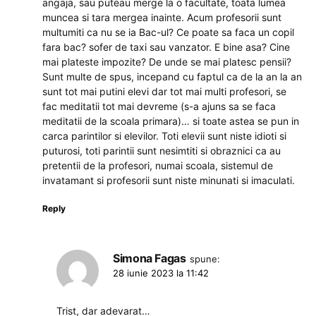
angaja, sau puteau merge la o facultate, toata lumea
muncea si tara mergea inainte. Acum profesorii sunt
multumiti ca nu se ia Bac-ul? Ce poate sa faca un copil
fara bac? sofer de taxi sau vanzator. E bine asa? Cine
mai plateste impozite? De unde se mai platesc pensii?
Sunt multe de spus, incepand cu faptul ca de la an la an
sunt tot mai putini elevi dar tot mai multi profesori, se
fac meditatii tot mai devreme (s-a ajuns sa se faca
meditatii de la scoala primara)… si toate astea se pun in
carca parintilor si elevilor. Toti elevii sunt niste idioti si
puturosi, toti parintii sunt nesimtiti si obraznici ca au
pretentii de la profesori, numai scoala, sistemul de
invatamant si profesorii sunt niste minunati si imaculati.
Reply
Simona Fagas
spune:
28 iunie 2023 la 11:42
Trist, dar adevarat…