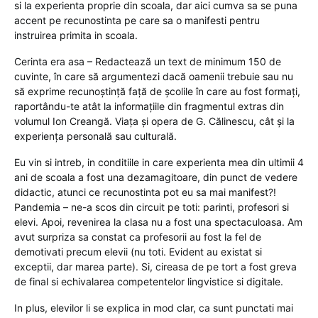
si la experienta proprie din scoala, dar aici cumva sa se puna
accent pe recunostinta pe care sa o manifesti pentru
instruirea primita in scoala.
Cerinta era asa – Redactează un text de minimum 150 de
cuvinte, în care să argumentezi dacă oamenii trebuie sau nu
să exprime recunoștință față de școlile în care au fost formați,
raportându-te atât la informațiile din fragmentul extras din
volumul Ion Creangă. Viața și opera de G. Călinescu, cât și la
experiența personală sau culturală.
Eu vin si intreb, in conditiile in care experienta mea din ultimii 4
ani de scoala a fost una dezamagitoare, din punct de vedere
didactic, atunci ce recunostinta pot eu sa mai manifest?!
Pandemia – ne-a scos din circuit pe toti: parinti, profesori si
elevi. Apoi, revenirea la clasa nu a fost una spectaculoasa. Am
avut surpriza sa constat ca profesorii au fost la fel de
demotivati precum elevii (nu toti. Evident au existat si
exceptii, dar marea parte). Si, cireasa de pe tort a fost greva
de final si echivalarea competentelor lingvistice si digitale.
In plus, elevilor li se explica in mod clar, ca sunt punctati mai