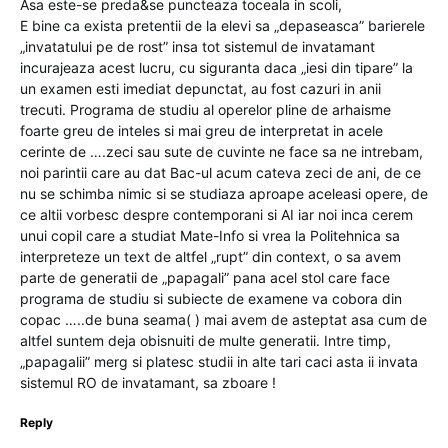
Asa este-se preda&se puncteaza toceala in scoli,
E bine ca exista pretentii de la elevi sa „depaseasca” barierele
„invatatului pe de rost” insa tot sistemul de invatamant
incurajeaza acest lucru, cu siguranta daca „iesi din tipare” la
un examen esti imediat depunctat, au fost cazuri in anii
trecuti. Programa de studiu al operelor pline de arhaisme
foarte greu de inteles si mai greu de interpretat in acele
cerinte de ….zeci sau sute de cuvinte ne face sa ne intrebam,
noi parintii care au dat Bac-ul acum cateva zeci de ani, de ce
nu se schimba nimic si se studiaza aproape aceleasi opere, de
ce altii vorbesc despre contemporani si AI iar noi inca cerem
unui copil care a studiat Mate-Info si vrea la Politehnica sa
interpreteze un text de altfel „rupt” din context, o sa avem
parte de generatii de „papagali” pana acel stol care face
programa de studiu si subiecte de examene va cobora din
copac …..de buna seama( ) mai avem de asteptat asa cum de
altfel suntem deja obisnuiti de multe generatii. Intre timp,
„papagalii” merg si platesc studii in alte tari caci asta ii invata
sistemul RO de invatamant, sa zboare !
Reply