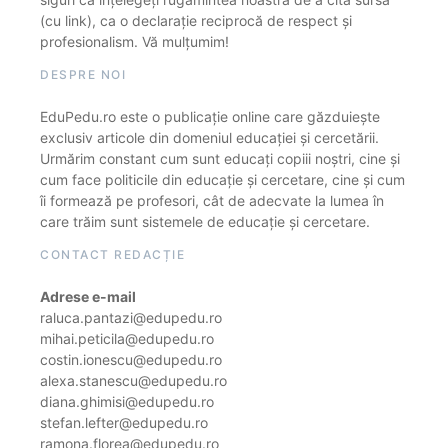
(cu link), ca o declarație reciprocă de respect și
profesionalism. Vă mulțumim!
DESPRE NOI
EduPedu.ro este o publicație online care găzduiește
exclusiv articole din domeniul educației și cercetării.
Urmărim constant cum sunt educați copiii noștri, cine și
cum face politicile din educație și cercetare, cine și cum
îi formează pe profesori, cât de adecvate la lumea în
care trăim sunt sistemele de educație și cercetare.
CONTACT REDACȚIE
Adrese e-mail
raluca.pantazi@edupedu.ro
mihai.peticila@edupedu.ro
costin.ionescu@edupedu.ro
alexa.stanescu@edupedu.ro
diana.ghimisi@edupedu.ro
stefan.lefter@edupedu.ro
ramona.florea@edupedu.ro