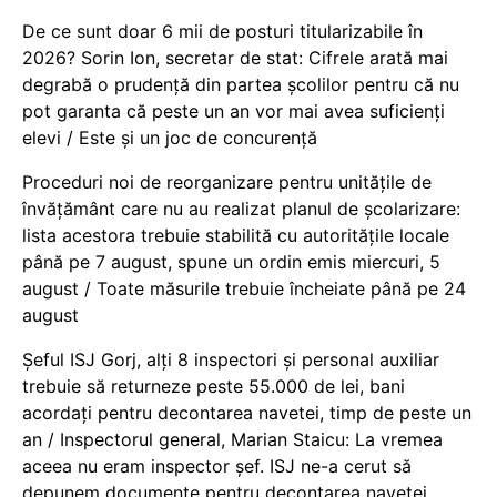
De ce sunt doar 6 mii de posturi titularizabile în
2026? Sorin Ion, secretar de stat: Cifrele arată mai
degrabă o prudență din partea școlilor pentru că nu
pot garanta că peste un an vor mai avea suficienți
elevi / Este și un joc de concurență
Proceduri noi de reorganizare pentru unitățile de
învățământ care nu au realizat planul de școlarizare:
lista acestora trebuie stabilită cu autoritățile locale
până pe 7 august, spune un ordin emis miercuri, 5
august / Toate măsurile trebuie încheiate până pe 24
august
Șeful ISJ Gorj, alți 8 inspectori și personal auxiliar
trebuie să returneze peste 55.000 de lei, bani
acordați pentru decontarea navetei, timp de peste un
an / Inspectorul general, Marian Staicu: La vremea
aceea nu eram inspector șef. ISJ ne-a cerut să
depunem documente pentru decontarea navetei