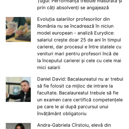
Țugui: Performanța trebuie măsurată și
prin câți absolvenți se angajează
Evoluția salariilor profesorilor din
România nu se încadrează în niciun
model european - analiză Eurydice:
salariul crește doar 25 de ani în timpul
carierei, dar procesul e între statele cu
venituri mari pentru profesori încă de
la începutul carierei și cele cu cele mai
mici salarii
Daniel David: Bacalaureatul nu ar trebui
să fie folosit ca mijloc de intrare la
facultate. Bacalaureatul trebuie să fie
un examen care certifică competențele
pe care le ai după parcursul unui
învățământ obligatoriu
Andra-Gabriela Cîrstoiu, elevă din