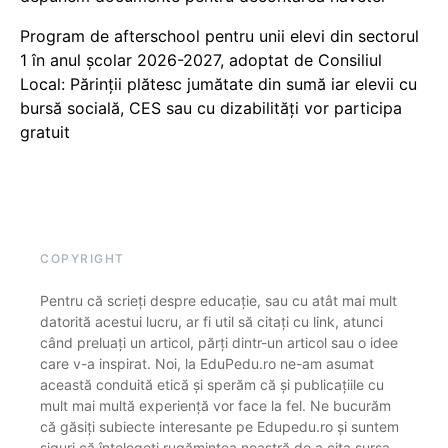
Program de afterschool pentru unii elevi din sectorul
1 în anul școlar 2026-2027, adoptat de Consiliul
Local: Părinții plătesc jumătate din sumă iar elevii cu
bursă socială, CES sau cu dizabilităţi vor participa
gratuit
COPYRIGHT
Pentru că scrieți despre educație, sau cu atât mai mult
datorită acestui lucru, ar fi util să citați cu link, atunci
când preluați un articol, părți dintr-un articol sau o idee
care v-a inspirat. Noi, la EduPedu.ro ne-am asumat
această conduită etică și sperăm că și publicațiile cu
mult mai multă experiență vor face la fel. Ne bucurăm
că găsiți subiecte interesante pe Edupedu.ro și suntem
siguri că înțelegeți rugămintea noastră de a cita sursa