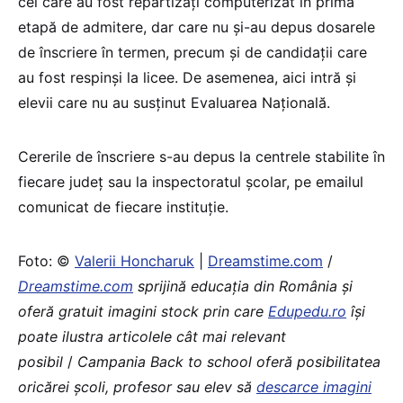
cei care au fost repartizați computerizat în prima
etapă de admitere, dar care nu și-au depus dosarele
de înscriere în termen, precum și de candidații care
au fost respinși la licee. De asemenea, aici intră și
elevii care nu au susținut Evaluarea Națională.
Cererile de înscriere s-au depus la centrele stabilite în
fiecare județ sau la inspectoratul școlar, pe emailul
comunicat de fiecare instituție.
Foto: ©
Valerii Honcharuk
|
Dreamstime.com
/
Dreamstime.com
sprijină educaţia din România şi
oferă gratuit imagini stock prin care
Edupedu.ro
îşi
poate ilustra articolele cât mai relevant
posibil
/
Campania Back to school oferă posibilitatea
oricărei școli, profesor sau elev să
descarce imagini