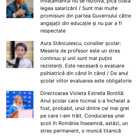
învățământul nu se rezolvă, pică toată
legea salarizării / Sunt mai multe
promisiuni din partea Guvernului către
angajații din educație și nu par a fi
respectate
Aura Stănculescu, consilier școlar:
Meseria de profesor este un stres
continuu și unii sunt mai puțini
rezistenți. Este necesară o evaluare
psihiatrică din când în când / De anul
școlar viitor evaluarea este obligatorie
Directoarea Violeta Estrella Bontilă:
Anul școlar care tocmai s-a încheiat a
fost, probabil, unul dintre cei mai grei
pe care i-am trăit. Conducerea unei
școli în România înseamnă, astăzi, un
stres permanent, o muncă titanică