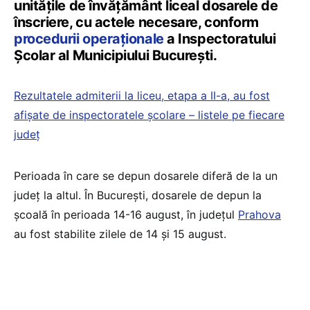
unităţile de învățământ liceal dosarele de
înscriere, cu actele necesare, conform
procedurii operaționale
a Inspectoratului
Școlar al Municipiului București.
Rezultatele admiterii la liceu, etapa a II-a, au fost
afișate de inspectoratele școlare – listele pe fiecare
județ
Perioada în care se depun dosarele diferă de la un
județ la altul. În București, dosarele de depun la
școală în perioada 14-16 august, în județul
Prahova
au fost stabilite zilele de 14 și 15 august.