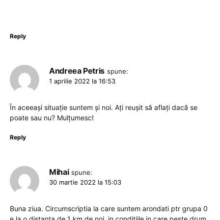
Reply
Andreea Petris
spune:
1 aprilie 2022 la 16:53
În aceeași situație suntem și noi. Ați reușit să aflați dacă se
poate sau nu? Mulțumesc!
Reply
Mihai
spune:
30 martie 2022 la 15:03
Buna ziua. Circumscriptia la care suntem arondati ptr grupa 0
e la o distanta de 1 km de noi, in conditiile in care peste drum