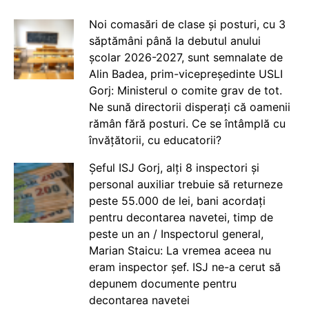
Noi comasări de clase și posturi, cu 3
săptămâni până la debutul anului
școlar 2026-2027, sunt semnalate de
Alin Badea, prim-vicepreședinte USLI
Gorj: Ministerul o comite grav de tot.
Ne sună directorii disperați că oamenii
rămân fără posturi. Ce se întâmplă cu
învățătorii, cu educatorii?
Șeful ISJ Gorj, alți 8 inspectori și
personal auxiliar trebuie să returneze
peste 55.000 de lei, bani acordați
pentru decontarea navetei, timp de
peste un an / Inspectorul general,
Marian Staicu: La vremea aceea nu
eram inspector șef. ISJ ne-a cerut să
depunem documente pentru
decontarea navetei