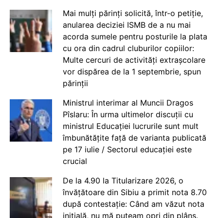
Mai mulți părinți solicită, într-o petiție,
anularea deciziei ISMB de a nu mai
acorda sumele pentru posturile la plata
cu ora din cadrul cluburilor copiilor:
Multe cercuri de activități extrașcolare
vor dispărea de la 1 septembrie, spun
părinții
Ministrul interimar al Muncii Dragos
Pîslaru: În urma ultimelor discuții cu
ministrul Educației lucrurile sunt mult
îmbunătățite față de varianta publicată
pe 17 iulie / Sectorul educației este
crucial
De la 4.90 la Titularizare 2026, o
învățătoare din Sibiu a primit nota 8.70
după contestație: Când am văzut nota
inițială, nu mă puteam opri din plâns.