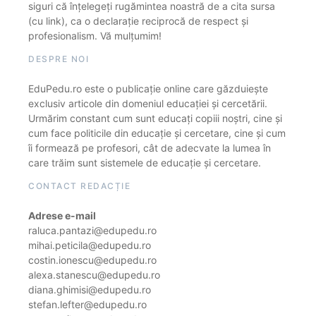
siguri că înțelegeți rugămintea noastră de a cita sursa
(cu link), ca o declarație reciprocă de respect și
profesionalism. Vă mulțumim!
DESPRE NOI
EduPedu.ro este o publicație online care găzduiește
exclusiv articole din domeniul educației și cercetării.
Urmărim constant cum sunt educați copiii noștri, cine și
cum face politicile din educație și cercetare, cine și cum
îi formează pe profesori, cât de adecvate la lumea în
care trăim sunt sistemele de educație și cercetare.
CONTACT REDACȚIE
Adrese e-mail
raluca.pantazi@edupedu.ro
mihai.peticila@edupedu.ro
costin.ionescu@edupedu.ro
alexa.stanescu@edupedu.ro
diana.ghimisi@edupedu.ro
stefan.lefter@edupedu.ro