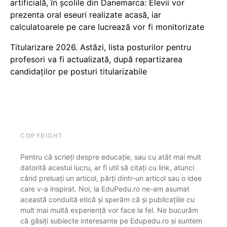
artificială, în școlile din Danemarca: Elevii vor
prezenta oral eseuri realizate acasă, iar
calculatoarele pe care lucrează vor fi monitorizate
Titularizare 2026. Astăzi, lista posturilor pentru
profesori va fi actualizată, după repartizarea
candidaților pe posturi titularizabile
COPYRIGHT
Pentru că scrieți despre educație, sau cu atât mai mult
datorită acestui lucru, ar fi util să citați cu link, atunci
când preluați un articol, părți dintr-un articol sau o idee
care v-a inspirat. Noi, la EduPedu.ro ne-am asumat
această conduită etică și sperăm că și publicațiile cu
mult mai multă experiență vor face la fel. Ne bucurăm
că găsiți subiecte interesante pe Edupedu.ro și suntem