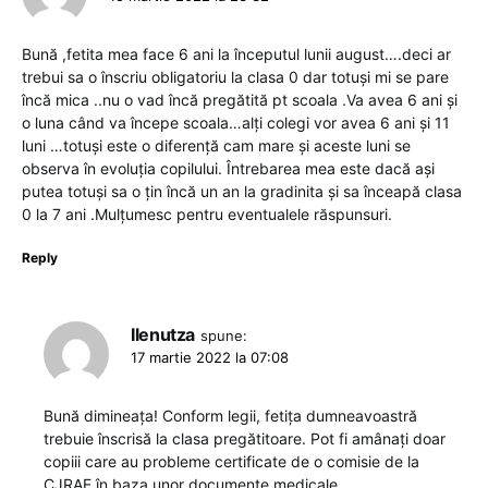
Bună ,fetita mea face 6 ani la începutul lunii august….deci ar
trebui sa o înscriu obligatoriu la clasa 0 dar totuși mi se pare
încă mica ..nu o vad încă pregătită pt scoala .Va avea 6 ani și
o luna când va începe scoala…alți colegi vor avea 6 ani și 11
luni …totuși este o diferență cam mare și aceste luni se
observa în evoluția copilului. Întrebarea mea este dacă ași
putea totuși sa o țin încă un an la gradinita și sa înceapă clasa
0 la 7 ani .Mulțumesc pentru eventualele răspunsuri.
Reply
Ilenutza
spune:
17 martie 2022 la 07:08
Bună dimineața! Conform legii, fetița dumneavoastră
trebuie înscrisă la clasa pregătitoare. Pot fi amânați doar
copiii care au probleme certificate de o comisie de la
CJRAE în baza unor documente medicale.