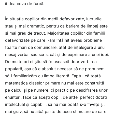
îi dea ceva de furcă.
În situaţia copiilor din medii defavorizate, lucrurile
stau şi mai dramatic, pentru că bariera de limbaj este
şi mai greu de trecut. Majoritatea copiilor din familii
defavorizate pe care i-am întâlnit aveau probleme
foarte mari de comunicare, atât de înţelegere a unui
mesaj verbal sau scris, cât şi de exprimare a unei idei.
De multe ori ei ştiu să folosească doar vorbirea
populară, aşa că e absolut necesar să ne propunem
să-i familiarizăm cu limba literară. Faptul că toată
matematica claselor primare nu mai este construită
pe calcul şi pe numere, ci practic pe descifrarea unor
enunţuri, face ca aceşti copii, de altfel perfect dotaţi
intelectual şi capabili, să nu mai poată s-o înveţe şi,
mai grav, să nu aibă parte de acea stimulare de care