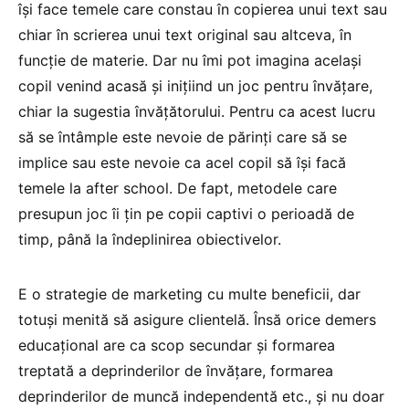
îşi face temele care constau în copierea unui text sau
chiar în scrierea unui text original sau altceva, în
funcţie de materie. Dar nu îmi pot imagina acelaşi
copil venind acasă şi iniţiind un joc pentru învăţare,
chiar la sugestia învăţătorului. Pentru ca acest lucru
să se întâmple este nevoie de părinţi care să se
implice sau este nevoie ca acel copil să îşi facă
temele la after school. De fapt, metodele care
presupun joc îi ţin pe copii captivi o perioadă de
timp, până la îndeplinirea obiectivelor.
E o strategie de marketing cu multe beneficii, dar
totuşi menită să asigure clientelă. Însă orice demers
educaţional are ca scop secundar şi formarea
treptată a deprinderilor de învăţare, formarea
deprinderilor de muncă independentă etc., şi nu doar