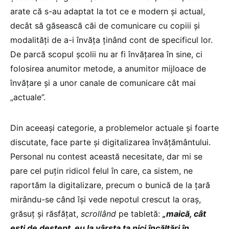
arate că s-au adaptat la tot ce e modern şi actual,
decât să găsească căi de comunicare cu copiii şi
modalităţi de a-i învăţa ţinând cont de specificul lor.
De parcă scopul şcolii nu ar fi învăţarea în sine, ci
folosirea anumitor metode, a anumitor mijloace de
învăţare şi a unor canale de comunicare cât mai
„actuale”.
Din aceeaşi categorie, a problemelor actuale şi foarte
discutate, face parte şi digitalizarea învăţământului.
Personal nu contest această necesitate, dar mi se
pare cel puţin ridicol felul în care, ca sistem, ne
raportăm la digitalizare, precum o bunică de la ţară
mirându-se când îşi vede nepotul crescut la oraş,
grăsuţ şi răsfăţat,
scrollând
pe tabletă:
„maică, cât
eşti de deştept. eu la vârsta ta nici încălţări în