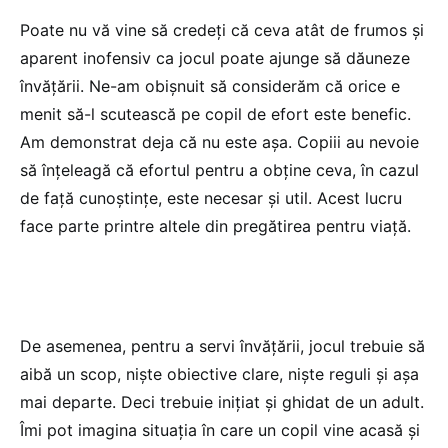
Poate nu vă vine să credeţi că ceva atât de frumos şi
aparent inofensiv ca jocul poate ajunge să dăuneze
învăţării. Ne-am obişnuit să considerăm că orice e
menit să-l scutească pe copil de efort este benefic.
Am demonstrat deja că nu este aşa. Copiii au nevoie
să înţeleagă că efortul pentru a obţine ceva, în cazul
de faţă cunoştinţe, este necesar şi util. Acest lucru
face parte printre altele din pregătirea pentru viaţă.
De asemenea, pentru a servi învăţării, jocul trebuie să
aibă un scop, nişte obiective clare, nişte reguli şi aşa
mai departe. Deci trebuie iniţiat şi ghidat de un adult.
Îmi pot imagina situaţia în care un copil vine acasă şi