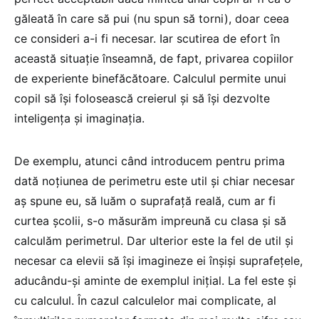
găleată în care să pui (nu spun să torni), doar ceea
ce consideri a-i fi necesar. Iar scutirea de efort în
această situaţie înseamnă, de fapt, privarea copiilor
de experiente binefăcătoare. Calculul permite unui
copil să îşi folosească creierul şi să îşi dezvolte
inteligenţa şi imaginaţia.
De exemplu, atunci când introducem pentru prima
dată noţiunea de perimetru este util şi chiar necesar
aş spune eu, să luăm o suprafaţă reală, cum ar fi
curtea şcolii, s-o măsurăm impreună cu clasa şi să
calculăm perimetrul. Dar ulterior este la fel de util şi
necesar ca elevii să îşi imagineze ei înşişi suprafeţele,
aducându-şi aminte de exemplul iniţial. La fel este şi
cu calculul. În cazul calculelor mai complicate, al