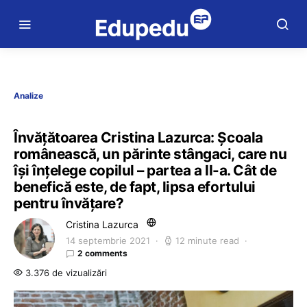
Analize
Învățătoarea Cristina Lazurca: Şcoala
românească, un părinte stângaci, care nu
îşi înţelege copilul – partea a II-a. Cât de
benefică este, de fapt, lipsa efortului
pentru învăţare?
Cristina Lazurca
14 septembrie 2021
12 minute read
2 comments
3.376 de vizualizări