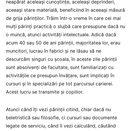
neapărat aceleaşi cunoştinţe, aceleaşi deprinderi,
aceeaşi stare materială, beneficiind în aceeaşi măsură
de grija părinţilor. Trăim într-o vreme în care cei mai
mulţi părinţi practică o slujbă care presupune dacă nu
o muncă, atunci activităţi intelectuale. Adică dacă
acum 40 sau 50 de ani părinţii, majoritatea lor, erau
muncitori, lucrau în fabrici şi ne lăsau să ne
descurcăm singuri cu şcoala, în aceste zile părinţii
sunt absolvenţi de facultate, sunt familiarizaţi cu
activităţile ce presupun învăţare, sunt implicaţi în
cursuri şi în specializări pe tot parcursul carierei.
Acest lucru se transmite şi copiilor.
Atunci când îţi vezi părinţii citind, chiar dacă nu
beletristică sau filosofie, ci cursuri sau documente
legate de serviciu, când îi vezi calculând, căutând