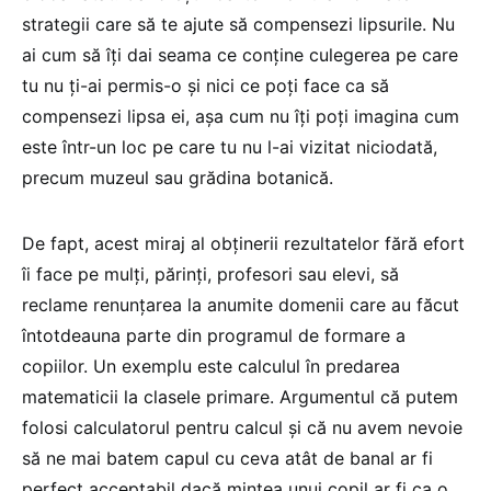
strategii care să te ajute să compensezi lipsurile. Nu
ai cum să îţi dai seama ce conţine culegerea pe care
tu nu ţi-ai permis-o şi nici ce poţi face ca să
compensezi lipsa ei, aşa cum nu îţi poţi imagina cum
este într-un loc pe care tu nu l-ai vizitat niciodată,
precum muzeul sau grădina botanică.
De fapt, acest miraj al obţinerii rezultatelor fără efort
îi face pe mulţi, părinţi, profesori sau elevi, să
reclame renunţarea la anumite domenii care au făcut
întotdeauna parte din programul de formare a
copiilor. Un exemplu este calculul în predarea
matematicii la clasele primare. Argumentul că putem
folosi calculatorul pentru calcul şi că nu avem nevoie
să ne mai batem capul cu ceva atât de banal ar fi
perfect acceptabil dacă mintea unui copil ar fi ca o