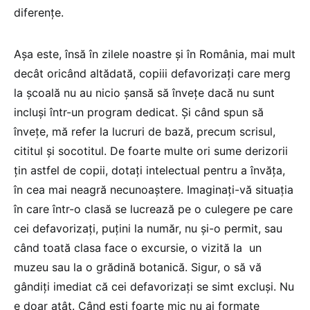
diferenţe.
Aşa este, însă în zilele noastre şi în România, mai mult
decât oricând altădată, copiii defavorizaţi care merg
la şcoală nu au nicio şansă să înveţe dacă nu sunt
incluşi într-un program dedicat. Şi când spun să
înveţe, mă refer la lucruri de bază, precum scrisul,
cititul şi socotitul. De foarte multe ori sume derizorii
ţin astfel de copii, dotaţi intelectual pentru a învăţa,
în cea mai neagră necunoaştere. Imaginaţi-vă situaţia
în care într-o clasă se lucrează pe o culegere pe care
cei defavorizaţi, puţini la număr, nu şi-o permit, sau
când toată clasa face o excursie, o vizită la un
muzeu sau la o grădină botanică. Sigur, o să vă
gândiţi imediat că cei defavorizaţi se simt excluşi. Nu
e doar atât. Când eşti foarte mic nu ai formate