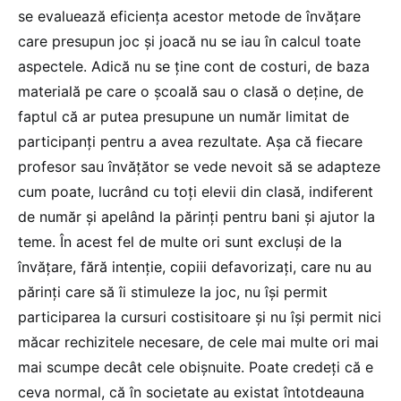
se evaluează eficienţa acestor metode de învăţare
care presupun joc şi joacă nu se iau în calcul toate
aspectele. Adică nu se ţine cont de costuri, de baza
materială pe care o şcoală sau o clasă o deţine, de
faptul că ar putea presupune un număr limitat de
participanţi pentru a avea rezultate. Aşa că fiecare
profesor sau învăţător se vede nevoit să se adapteze
cum poate, lucrând cu toţi elevii din clasă, indiferent
de număr şi apelând la părinţi pentru bani şi ajutor la
teme. În acest fel de multe ori sunt excluşi de la
învăţare, fără intenţie, copiii defavorizaţi, care nu au
părinţi care să îi stimuleze la joc, nu îşi permit
participarea la cursuri costisitoare şi nu îşi permit nici
măcar rechizitele necesare, de cele mai multe ori mai
mai scumpe decât cele obişnuite. Poate credeţi că e
ceva normal, că în societate au existat întotdeauna