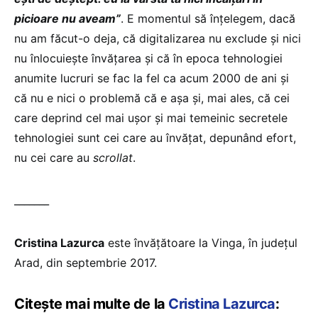
picioare nu aveam”
. E momentul să înţelegem, dacă
nu am făcut-o deja, că digitalizarea nu exclude şi nici
nu înlocuieşte învăţarea şi că în epoca tehnologiei
anumite lucruri se fac la fel ca acum 2000 de ani şi
că nu e nici o problemă că e aşa şi, mai ales, că cei
care deprind cel mai uşor şi mai temeinic secretele
tehnologiei sunt cei care au învăţat, depunând efort,
nu cei care au
scrollat
.
_______
Cristina Lazurca
este învățătoare la Vinga, în județul
Arad, din septembrie 2017.
Citește mai multe de la
Cristina Lazurca
: