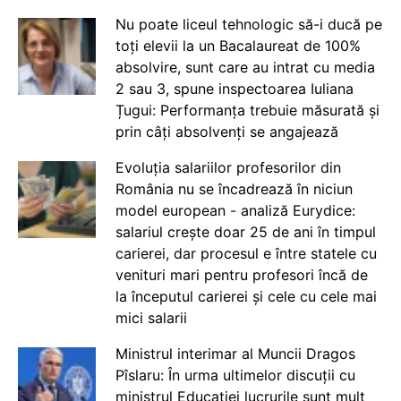
Nu poate liceul tehnologic să-i ducă pe
toți elevii la un Bacalaureat de 100%
absolvire, sunt care au intrat cu media
2 sau 3, spune inspectoarea Iuliana
Țugui: Performanța trebuie măsurată și
prin câți absolvenți se angajează
Evoluția salariilor profesorilor din
România nu se încadrează în niciun
model european - analiză Eurydice:
salariul crește doar 25 de ani în timpul
carierei, dar procesul e între statele cu
venituri mari pentru profesori încă de
la începutul carierei și cele cu cele mai
mici salarii
Ministrul interimar al Muncii Dragos
Pîslaru: În urma ultimelor discuții cu
ministrul Educației lucrurile sunt mult