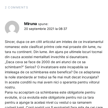
2 COMMENTS
Miruna
spune:
20 septembrie 2021 la 08:37
Sincer, dupa ce am citit articolul am inteles de ce invatamantul
romanesc este clasificat printre cele mai proaste din lume, nu
tara nu continent. Din lume. Am ajuns pe ultimele locuri tocmai
din cauza acestei mentalitati invechite si daunatoare.
„Daca ceva se face de 2000 de ani atunci de ce sa
schimbam?” Serios? O invatatoare este incapabila sa
inteleaga de ce schimbarea este benefica? De ce adaptarea
la noile standarde ar trebui sa fie mai mult decat incurajata?
In aceste conditii nu mai avem nici o speranta pentru viitorul
nostru.
Pana nu acceptam ca schimbarea este obligatorie pentru
evolutie, si ca evolutia este obligatorie pentru noi ca tara
pentru a ajunge la acelasi nivel cu vestul o sa ramanem
codasii lumii. Copii nostrii vor fi exploatati fara mila de cei care