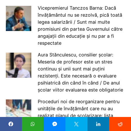
Vicepremierul Tanczos Barna: Dacă
învățământul nu se rezolvă, pică toată
legea salarizării / Sunt mai multe
promisiuni din partea Guvernului către
angajații din educație și nu par a fi
respectate
Aura Stănculescu, consilier școlar:
Meseria de profesor este un stres
continuu și unii sunt mai puțini
rezistenți. Este necesară o evaluare
psihiatrică din când în când / De anul
școlar viitor evaluarea este obligatorie
Proceduri noi de reorganizare pentru
unitățile de învățământ care nu au
realizat planul de școlarizare: lista
acestora trebuie stabilită cu autoritățile
locale până pe 7 august, spune un