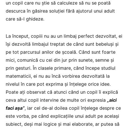
un copil care nu ştie să calculeze să nu se poată
descurca în găsirea soluţiei fără ajutorul unui adult
care să-l ghideze.
La început, copiii nu au un limbaj perfect dezvoltat, ei
îşi dezvoltă limbajul treptat de când sunt bebeluşi şi
pe tot parcursul anilor de şcoală. Când sunt foarte
mici, comunică cu cei din jur prin sunete, semne şi
prin gesturi. În clasele primare, când începe studiul
matematicii, ei nu au încă vorbirea dezvoltată la
nivelul în care pot exprima şi înţelege orice idee.
Poate aţi observat că atunci când un copil îi explică
ceva altui copil intervine de multe ori expresia
„aici
faci aşa”
, iar cel de-al doilea copil înţelege despre ce
este vorba, pe când explicaţiile unui adult pe acelaşi
subiect, deşi mai logice şi mai elaborate, ar putea să