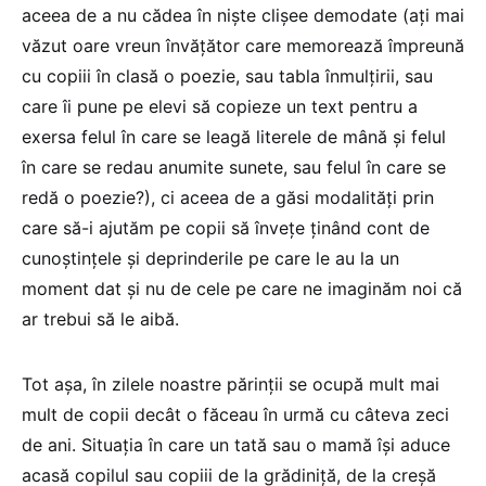
aceea de a nu cădea în nişte clişee demodate (aţi mai
văzut oare vreun învăţător care memorează împreună
cu copiii în clasă o poezie, sau tabla înmulţirii, sau
care îi pune pe elevi să copieze un text pentru a
exersa felul în care se leagă literele de mână şi felul
în care se redau anumite sunete, sau felul în care se
redă o poezie?), ci aceea de a găsi modalităţi prin
care să-i ajutăm pe copii să înveţe ţinând cont de
cunoştinţele şi deprinderile pe care le au la un
moment dat şi nu de cele pe care ne imaginăm noi că
ar trebui să le aibă.
Tot aşa, în zilele noastre părinţii se ocupă mult mai
mult de copii decât o făceau în urmă cu câteva zeci
de ani. Situaţia în care un tată sau o mamă îşi aduce
acasă copilul sau copiii de la grădiniţă, de la creşă