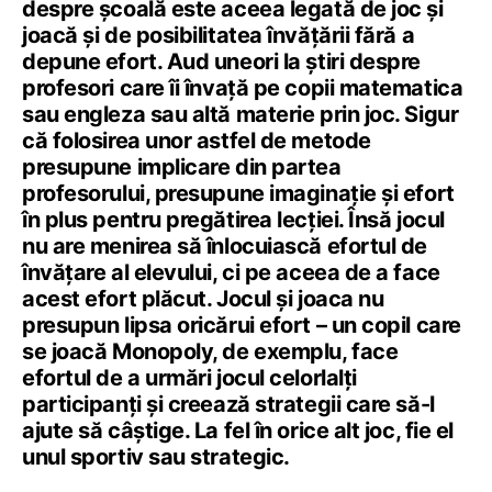
despre şcoală este aceea legată de joc şi
joacă şi de posibilitatea învăţării fără a
depune efort. Aud uneori la ştiri despre
profesori care îi învaţă pe copii matematica
sau engleza sau altă materie prin joc. Sigur
că folosirea unor astfel de metode
presupune implicare din partea
profesorului, presupune imaginaţie şi efort
în plus pentru pregătirea lecţiei. Însă jocul
nu are menirea să înlocuiască efortul de
învăţare al elevului, ci pe aceea de a face
acest efort plăcut. Jocul şi joaca nu
presupun lipsa oricărui efort – un copil care
se joacă Monopoly, de exemplu, face
efortul de a urmări jocul celorlalţi
participanţi şi creează strategii care să-l
ajute să câştige. La fel în orice alt joc, fie el
unul sportiv sau strategic.