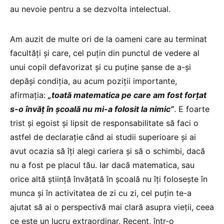
au nevoie pentru a se dezvolta intelectual.
Am auzit de multe ori de la oameni care au terminat
facultăţi şi care, cel puţin din punctul de vedere al
unui copil defavorizat şi cu puţine şanse de a-şi
depăşi condiţia, au acum poziţii importante,
afirmaţia:
„toată matematica pe care am fost forţat
s-o învăţ în şcoală nu mi-a folosit la nimic”
. E foarte
trist şi egoist şi lipsit de responsabilitate să faci o
astfel de declaraţie când ai studii superioare şi ai
avut ocazia să îţi alegi cariera şi să o schimbi, dacă
nu a fost pe placul tău. Iar dacă matematica, sau
orice altă ştiinţă învăţată în şcoală nu îţi foloseşte în
munca şi în activitatea de zi cu zi, cel puţin te-a
ajutat să ai o perspectivă mai clară asupra vieţii, ceea
ce este un lucru extraordinar. Recent, într-o