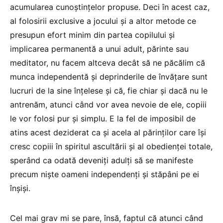
acumularea cunoştinţelor propuse. Deci în acest caz,
al folosirii exclusive a jocului şi a altor metode ce
presupun efort minim din partea copilului şi
implicarea permanentă a unui adult, părinte sau
meditator, nu facem altceva decât să ne păcălim că
munca independentă şi deprinderile de învăţare sunt
lucruri de la sine înţelese şi că, fie chiar și dacă nu le
antrenăm, atunci când vor avea nevoie de ele, copiii
le vor folosi pur şi simplu. E la fel de imposibil de
atins acest deziderat ca şi acela al părinţilor care îşi
cresc copiii în spiritul ascultării şi al obedienţei totale,
sperând ca odată deveniţi adulţi să se manifeste
precum nişte oameni independenţi şi stăpâni pe ei
înşişi.
Cel mai grav mi se pare, însă, faptul că atunci când