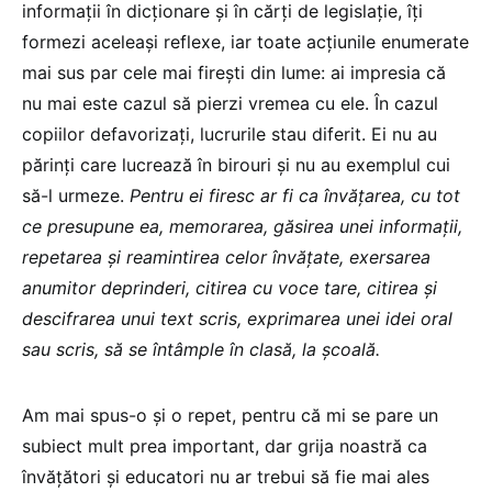
informaţii în dicţionare şi în cărţi de legislație, îţi
formezi aceleaşi reflexe, iar toate acţiunile enumerate
mai sus par cele mai fireşti din lume: ai impresia că
nu mai este cazul să pierzi vremea cu ele. În cazul
copiilor defavorizaţi, lucrurile stau diferit. Ei nu au
părinţi care lucrează în birouri şi nu au exemplul cui
să-l urmeze.
Pentru ei firesc ar fi ca învăţarea, cu tot
ce presupune ea, memorarea, găsirea unei informaţii,
repetarea şi reamintirea celor învăţate, exersarea
anumitor deprinderi, citirea cu voce tare, citirea şi
descifrarea unui text scris, exprimarea unei idei oral
sau scris, să se întâmple în clasă, la şcoală.
Am mai spus-o şi o repet, pentru că mi se pare un
subiect mult prea important, dar grija noastră ca
învăţători şi educatori nu ar trebui să fie mai ales