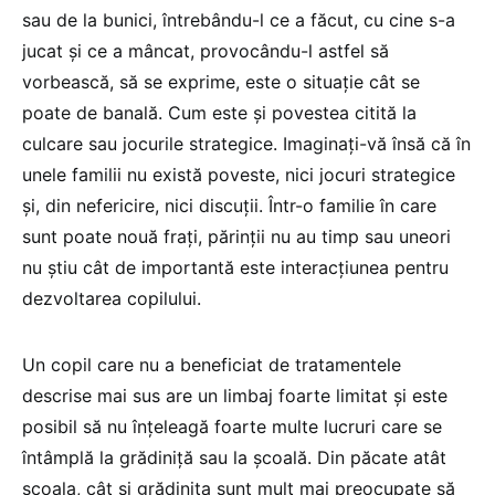
sau de la bunici, întrebându-l ce a făcut, cu cine s-a
jucat şi ce a mâncat, provocându-l astfel să
vorbească, să se exprime, este o situaţie cât se
poate de banală. Cum este şi povestea citită la
culcare sau jocurile strategice. Imaginaţi-vă însă că în
unele familii nu există poveste, nici jocuri strategice
şi, din nefericire, nici discuţii. Într-o familie în care
sunt poate nouă fraţi, părinţii nu au timp sau uneori
nu ştiu cât de importantă este interacţiunea pentru
dezvoltarea copilului.
Un copil care nu a beneficiat de tratamentele
descrise mai sus are un limbaj foarte limitat şi este
posibil să nu înţeleagă foarte multe lucruri care se
întâmplă la grădiniţă sau la şcoală. Din păcate atât
şcoala, cât şi grădiniţa sunt mult mai preocupate să