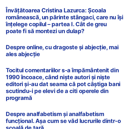
Învățătoarea Cristina Lazurca: Şcoala
românească, un părinte stângaci, care nu îşi
înţelege copilul – partea I. Cât de greu
poate fi să montezi un dulap?
Despre online, cu dragoste şi abjecţie, mai
ales abjecţie
Tocitul comentariilor s-a împământenit din
1990 încoace, când niște autori și niște
editori și-au dat seama că pot câștiga bani
scutindu-i pe elevi de a citi operele din
programă
Despre analfabetism și analfabetism
funcțional. Așa cum se văd lucrurile dintr-o
școală de țară