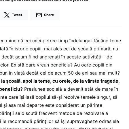
Tweet
Share
cu mine că cei mici petrec timp îndelungat făcând teme
ată în istorie copiii, mai ales cei de şcoală primară, nu
decât acum fiind angrenaţi în aceste activităţi – de
elor. Există oare vreun beneficiu? Au oare copiii din
 bun în viaţă decât cei de acum 50 de ani sau mai mult?
i la şcoală, apoi la teme, cu orele, de la vârste fragede,
beneficiu?
Presiunea socială a devenit atât de mare în
nte care îşi lasă copilul să-şi rezolve temele singur, să
l şi aşa mai departe este considerat un părinte
 părinţii se discută frecvent metode de rezolvare a
ii le recomandă părinţilor să îşi supravegheze odraslele