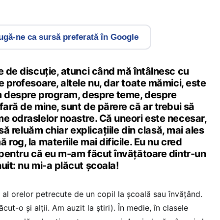
gă-ne ca sursă preferată în Google
e de discuţie, atunci când mă întâlnesc cu
e profesoare, altele nu, dar toate mămici, este
bim despre program, despre teme, despre
fară de mine, sunt de părere că ar trebui să
me odraslelor noastre. Că uneori este necesar,
 să reluăm chiar explicaţiile din clasă, mai ales
rog, la materiile mai dificile. Eu nu cred
 pentru că eu m-am făcut învăţătoare dintr-un
uit: nu mi-a plăcut şcoala!
al orelor petrecute de un copil la şcoală sau învăţând.
ut-o şi alţii. Am auzit la ştiri). În medie, în clasele