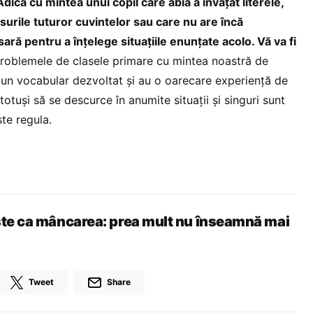
a. Adică cu mintea unui copil care abia a învăţat literele,
urile tuturor cuvintelor sau care nu are încă
ară pentru a înţelege situaţiile enunţate acolo. Vă va fi
oblemele de clasele primare cu mintea noastră de
au un vocabular dezvoltat şi au o oarecare experienţă de
totuşi să se descurce în anumite situaţii şi singuri sunt
te regula.
ste ca mâncarea: prea mult nu înseamnă mai
Tweet
Share