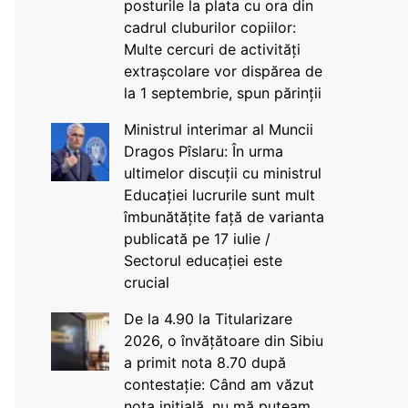
posturile la plata cu ora din
cadrul cluburilor copiilor:
Multe cercuri de activități
extrașcolare vor dispărea de
la 1 septembrie, spun părinții
Ministrul interimar al Muncii
Dragos Pîslaru: În urma
ultimelor discuții cu ministrul
Educației lucrurile sunt mult
îmbunătățite față de varianta
publicată pe 17 iulie /
Sectorul educației este
crucial
De la 4.90 la Titularizare
2026, o învățătoare din Sibiu
a primit nota 8.70 după
contestație: Când am văzut
nota inițială, nu mă puteam