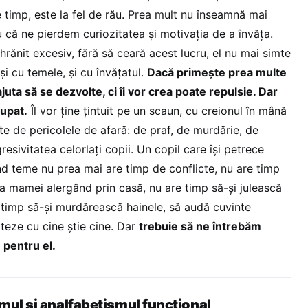
 timp, este la fel de rău. Prea mult nu înseamnă mai
u că ne pierdem curiozitatea şi motivaţia de a învăţa.
hrănit excesiv, fără să ceară acest lucru, el nu mai simte
şi cu temele, şi cu învăţatul.
Dacă primeşte prea multe
juta să se dezvolte, ci îi vor crea poate repulsie. Dar
cupat.
Îl vor ţine ţintuit pe un scaun, cu creionul în mână
rte de pericolele de afară: de praf, de murdărie, de
esivitatea celorlaţi copii. Un copil care îşi petrece
nd teme nu prea mai are timp de conflicte, nu are timp
a mamei alergând prin casă, nu are timp să-şi julească
e timp să-şi murdărească hainele, să audă cuvinte
iteze cu cine ştie cine. Dar
trebuie să ne întrebăm
 pentru el.
mul şi analfabetismul funcţional