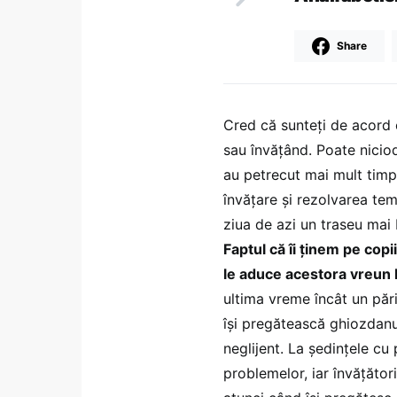
Share
Cred că sunteţi de acord 
sau învăţând. Poate niciod
au petrecut mai mult timp 
învăţare şi rezolvarea tem
ziua de azi un traseu mai
Faptul că îi ţinem pe copi
le aduce acestora vreun 
ultima vreme încât un pări
îşi pregătească ghiozdanu
neglijent. La şedinţele cu
problemelor, iar învăţător