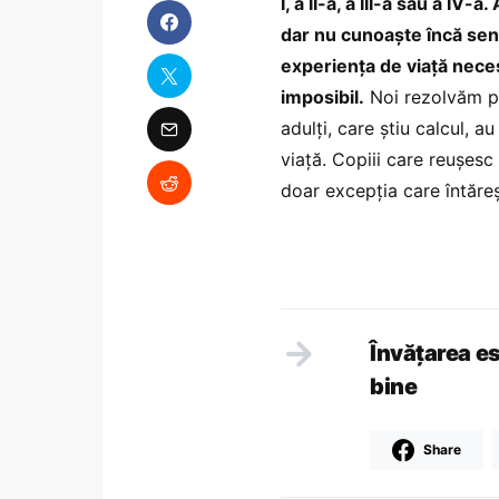
I, a II-a, a III-a sau a IV-
dar nu cunoaşte încă sens
experienţa de viaţă neces
imposibil.
Noi rezolvăm pr
adulţi, care ştiu calcul, 
viaţă. Copiii care reuşesc 
doar excepţia care întăreş
Învăţarea e
bine
Share