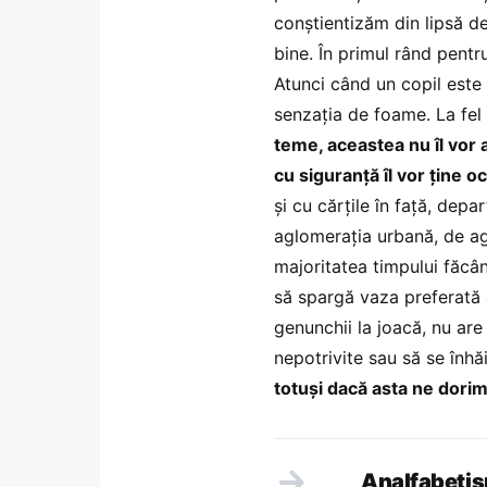
conştientizăm din lipsă de
bine. În primul rând pentr
Atunci când un copil este 
senzaţia de foame. La fel 
teme, aceastea nu îl vor a
cu siguranţă îl vor ţine o
şi cu cărţile în faţă, depa
aglomeraţia urbană, de agr
majoritatea timpului făcâ
să spargă vaza preferată 
genunchii la joacă, nu ar
nepotrivite sau să se înhă
totuşi dacă asta ne dorim
Analfabetis