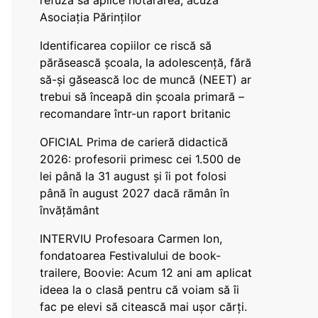
refuză să aplice hotărârea, acuză
Asociația Părinților
Identificarea copiilor ce riscă să
părăsească școala, la adolescență, fără
să-și găsească loc de muncă (NEET) ar
trebui să înceapă din școala primară –
recomandare într-un raport britanic
OFICIAL Prima de carieră didactică
2026: profesorii primesc cei 1.500 de
lei până la 31 august și îi pot folosi
până în august 2027 dacă rămân în
învățământ
INTERVIU Profesoara Carmen Ion,
fondatoarea Festivalului de book-
trailere, Boovie: Acum 12 ani am aplicat
ideea la o clasă pentru că voiam să îi
fac pe elevi să citească mai ușor cărți.