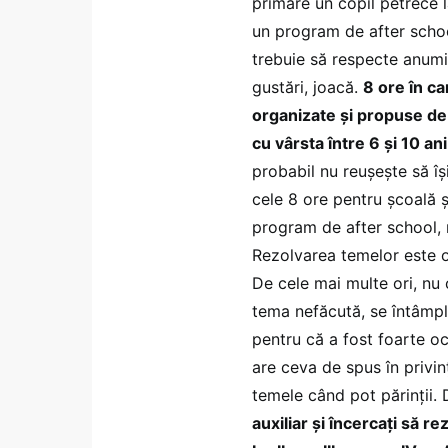
primare un copil petrece l
un program de after schoo
trebuie să respecte anumi
gustări, joacă.
8 ore în car
organizate şi propuse de
cu vârsta între 6 şi 10 ani
probabil nu reuşeşte să îş
cele 8 ore pentru şcoală şi
program de after school, m
Rezolvarea temelor este o 
De cele mai multe ori, nu c
tema nefăcută, se întâmpl
pentru că a fost foarte o
are ceva de spus în privin
temele când pot părinţii.
auxiliar şi încercaţi să r