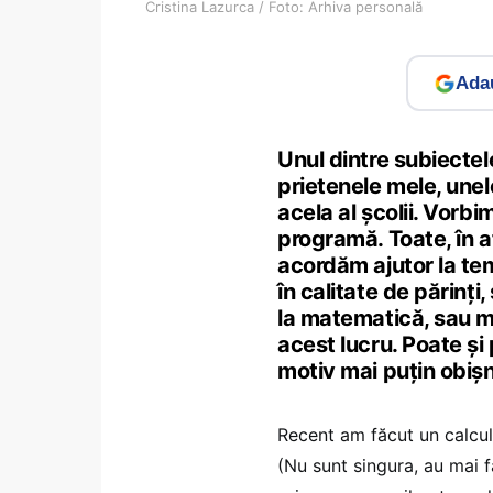
Cristina Lazurca / Foto: Arhiva personală
Adau
Unul dintre subiectel
prietenele mele, unel
acela al şcolii. Vor
programă. Toate, în a
acordăm ajutor la te
în calitate de părinţi,
la matematică, sau mă 
acest lucru. Poate şi
motiv mai puţin obişn
Recent am făcut un calcul 
(Nu sunt singura, au mai făc