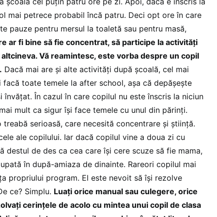
a şcoală cel puţin patru ore pe zi. Apoi, dacă e înscris la
l mai petrece probabil încă patru. Deci opt ore în care
te pauze pentru mersul la toaletă sau pentru masă,
e ar fi bine să fie concentrat, să participe la activităţi
 altcineva. Vă reamintesc, este vorba despre un copil
.
Dacă mai are şi alte activităţi după şcoală, cel mai
i facă toate temele la after school, aşa că depăşeşte
 învăţat. În cazul în care copilul nu este înscris la niciun
ai mult ca sigur îşi face temele cu unul din părinţi.
treabă serioasă, care necesită concentrare şi ştiinţă.
ele ale copilului. Iar dacă copilul vine a doua zi cu
ă destul de des ca cea care îşi cere scuze să fie mama,
cupată în după-amiaza de dinainte. Rareori copilul mai
ţa propriului program. El este nevoit să îşi rezolve
 De ce? Simplu.
Luaţi orice manual sau culegere, orice
ezolvaţi cerinţele de acolo cu mintea unui copil de clasa