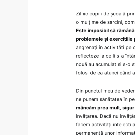
Zilnic copiii de şcoală pr
o mulţime de sarcini, com
Este imposibil să rămână 
problemele şi exerciţiile 
angrenaţi în activităţi pe c
reflecteze la ce li s-a în
nouă au acumulat şi s-o st
folosi de ea atunci când 
Din punctul meu de veder
ne punem sănătatea în per
mâncăm prea mult, sigur 
învăţarea. Dacă nu învăţă
facem activităţi intelectu
permanenţă unor informaţi