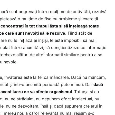
imară sunt angrenaţi într-o mulţime de activităţi, rezolvă
pletează o mulţime de fişe cu probleme şi exerciţii.
concentraţi în tot timpul ăsta şi să înţeleagă toate
pe care sunt nevoiţi să le rezolve.
Fiind atât de
are nu le iniţiază ei înşişi, le este imposibil să mai
tâmplat într-o anumită zi, să conştientizeze ce informaţie
ocheze alături de alte informaţii similare pentru a se
au nevoie.
e, învăţarea este la fel ca mâncarea. Dacă nu mâncăm,
icol şi într-o anumită perioadă putem muri. Dar
dacă
acest lucru ne va afecta organismul
. Tot aşa şi cu
m, nu ne străduim, nu depunem efort intelectual, nu
ale, nu ne dezvoltăm. Însă şi dacă supunem creierul în
i mereu noi, a căror relevanţă nu mai reuşim s-o