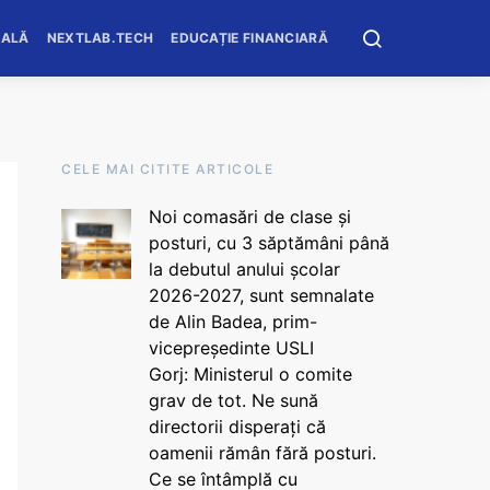
OALĂ
NEXTLAB.TECH
EDUCAȚIE FINANCIARĂ
CELE MAI CITITE ARTICOLE
Noi comasări de clase și
posturi, cu 3 săptămâni până
la debutul anului școlar
2026-2027, sunt semnalate
de Alin Badea, prim-
vicepreședinte USLI
Gorj: Ministerul o comite
grav de tot. Ne sună
directorii disperați că
oamenii rămân fără posturi.
Ce se întâmplă cu