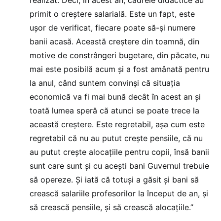
primit o creştere salarială. Este un fapt, este
uşor de verificat, fiecare poate să-şi numere
banii acasă. Această creştere din toamnă, din
motive de constrângeri bugetare, din păcate, nu
mai este posibilă acum şi a fost amânată pentru
la anul, când suntem convinşi că situaţia
economică va fi mai bună decât în acest an şi
toată lumea speră că atunci se poate trece la
această creştere. Este regretabil, aşa cum este
regretabil că nu au putut creşte pensiile, că nu
au putut creşte alocaţiile pentru copii, însă banii
sunt care sunt şi cu aceşti bani Guvernul trebuie
să opereze. Şi iată că totuşi a găsit şi bani să
crească salariile profesorilor la început de an, şi
să crească pensiile, şi să crească alocaţiile.”