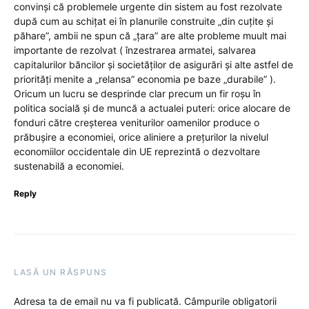
convinși că problemele urgente din sistem au fost rezolvate
după cum au schițat ei în planurile construite „din cuțite și
păhare”, ambii ne spun că „țara” are alte probleme muult mai
importante de rezolvat ( înzestrarea armatei, salvarea
capitalurilor băncilor și societăților de asigurări și alte astfel de
priorități menite a „relansa” economia pe baze „durabile” ).
Oricum un lucru se desprinde clar precum un fir roșu în
politica socială și de muncă a actualei puteri: orice alocare de
fonduri către creșterea veniturilor oamenilor produce o
prăbușire a economiei, orice aliniere a prețurilor la nivelul
economiilor occidentale din UE reprezintă o dezvoltare
sustenabilă a economiei.
Reply
LASĂ UN RĂSPUNS
Adresa ta de email nu va fi publicată.
Câmpurile obligatorii