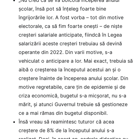
şcolar, însă pot să înţeleg foarte bine
îngrijorările lor. A fost vorba – tot din motive
electorale, ca să fim foarte oneşti – de nişte
creşteri salariale anticipate, fiindcă în Legea
salarizării aceste creşteri trebuiau să devină
operante din 2022. Din varii motive, s-a
vehiculat o anticipare a lor. Mai exact, trebuia să
aibă o creşterea la începutul acestui an şi o
creştere înainte de începerea anului şcolar. Din
motive regretabile, care ţin de epidemie şi de
criza economică, bugetul s-a micşorat, nu s-a
mărit, şi atunci Guvernul trebuie să gestioneze
ce a mai rămas din bugetul disponibil.
Însă vreau să reamintesc tuturor că acea
creştere de 8% de la începutul anului s-a
realizat. Deci, în acest an, cadrele didactice au