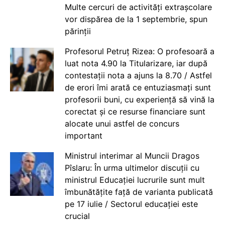
Multe cercuri de activități extrașcolare
vor dispărea de la 1 septembrie, spun
părinții
Profesorul Petruț Rizea: O profesoară a
luat nota 4.90 la Titularizare, iar după
contestații nota a ajuns la 8.70 / Astfel
de erori îmi arată ce entuziasmați sunt
profesorii buni, cu experiență să vină la
corectat și ce resurse financiare sunt
alocate unui astfel de concurs
important
Ministrul interimar al Muncii Dragos
Pîslaru: În urma ultimelor discuții cu
ministrul Educației lucrurile sunt mult
îmbunătățite față de varianta publicată
pe 17 iulie / Sectorul educației este
crucial