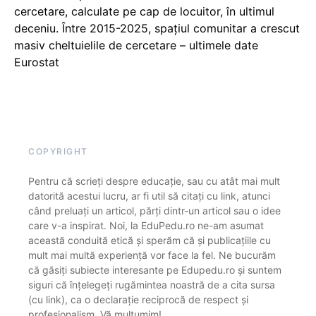
cercetare, calculate pe cap de locuitor, în ultimul
deceniu. Între 2015-2025, spațiul comunitar a crescut
masiv cheltuielile de cercetare – ultimele date
Eurostat
COPYRIGHT
Pentru că scrieți despre educație, sau cu atât mai mult
datorită acestui lucru, ar fi util să citați cu link, atunci
când preluați un articol, părți dintr-un articol sau o idee
care v-a inspirat. Noi, la EduPedu.ro ne-am asumat
această conduită etică și sperăm că și publicațiile cu
mult mai multă experiență vor face la fel. Ne bucurăm
că găsiți subiecte interesante pe Edupedu.ro și suntem
siguri că înțelegeți rugămintea noastră de a cita sursa
(cu link), ca o declarație reciprocă de respect și
profesionalism. Vă mulțumim!