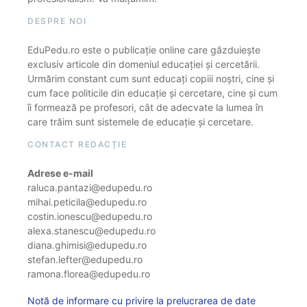
DESPRE NOI
EduPedu.ro este o publicație online care găzduiește
exclusiv articole din domeniul educației și cercetării.
Urmărim constant cum sunt educați copiii noștri, cine și
cum face politicile din educație și cercetare, cine și cum
îi formează pe profesori, cât de adecvate la lumea în
care trăim sunt sistemele de educație și cercetare.
CONTACT REDACȚIE
Adrese e-mail
raluca.pantazi@edupedu.ro
mihai.peticila@edupedu.ro
costin.ionescu@edupedu.ro
alexa.stanescu@edupedu.ro
diana.ghimisi@edupedu.ro
stefan.lefter@edupedu.ro
ramona.florea@edupedu.ro
Notă de informare cu privire la prelucrarea de date