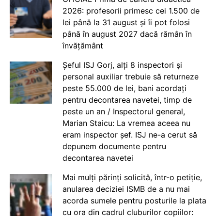
2026: profesorii primesc cei 1.500 de
lei până la 31 august și îi pot folosi
până în august 2027 dacă rămân în
învățământ
Șeful ISJ Gorj, alți 8 inspectori și
personal auxiliar trebuie să returneze
peste 55.000 de lei, bani acordați
pentru decontarea navetei, timp de
peste un an / Inspectorul general,
Marian Staicu: La vremea aceea nu
eram inspector șef. ISJ ne-a cerut să
depunem documente pentru
decontarea navetei
Mai mulți părinți solicită, într-o petiție,
anularea deciziei ISMB de a nu mai
acorda sumele pentru posturile la plata
cu ora din cadrul cluburilor copiilor: