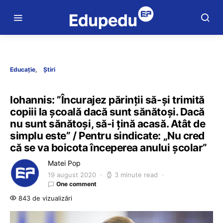
Educație
Știri
Iohannis: ”Încurajez părinții să-şi trimită
copiii la şcoală dacă sunt sănătoşi. Dacă
nu sunt sănătoşi, să-i ţină acasă. Atât de
simplu este” / Pentru sindicate: „Nu cred
că se va boicota începerea anului şcolar”
Matei Pop
19 august 2020
3 minute read
One comment
843 de vizualizări