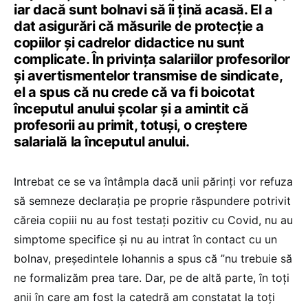
iar dacă sunt bolnavi să îi țină acasă. El a
dat asigurări că măsurile de protecție a
copiilor și cadrelor didactice nu sunt
complicate. În privința salariilor profesorilor
și avertismentelor transmise de sindicate,
el a spus că nu crede că va fi boicotat
începutul anului școlar și a amintit că
profesorii au primit, totuși, o creștere
salarială la începutul anului.
Intrebat ce se va întâmpla dacă unii părinți vor refuza
să semneze declarația pe proprie răspundere potrivit
căreia copiii nu au fost testați pozitiv cu Covid, nu au
simptome specifice și nu au intrat în contact cu un
bolnav, președintele Iohannis a spus că ”nu trebuie să
ne formalizăm prea tare. Dar, pe de altă parte, în toţi
anii în care am fost la catedră am constatat la toţi