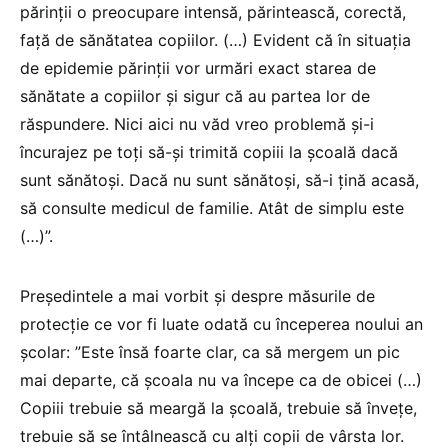
părinţii o preocupare intensă, părintească, corectă,
faţă de sănătatea copiilor. (…) Evident că în situaţia
de epidemie părinţii vor urmări exact starea de
sănătate a copiilor şi sigur că au partea lor de
răspundere. Nici aici nu văd vreo problemă şi-i
încurajez pe toţi să-şi trimită copiii la şcoală dacă
sunt sănătoşi. Dacă nu sunt sănătoşi, să-i ţină acasă,
să consulte medicul de familie. Atât de simplu este
(…)”.
Președintele a mai vorbit și despre măsurile de
protecție ce vor fi luate odată cu începerea noului an
școlar: ”Este însă foarte clar, ca să mergem un pic
mai departe, că şcoala nu va începe ca de obicei (…)
Copiii trebuie să meargă la şcoală, trebuie să înveţe,
trebuie să se întâlnească cu alţi copii de vârsta lor.