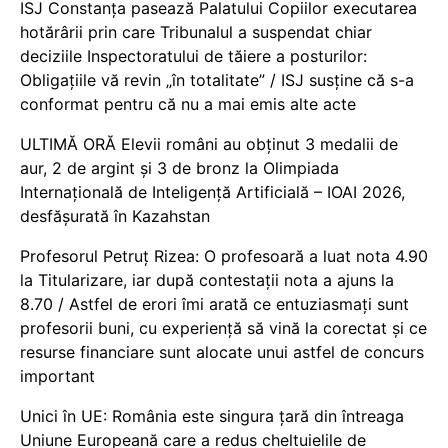
ISJ Constanța pasează Palatului Copiilor executarea
hotărârii prin care Tribunalul a suspendat chiar
deciziile Inspectoratului de tăiere a posturilor:
Obligațiile vă revin „în totalitate” / ISJ susține că s-a
conformat pentru că nu a mai emis alte acte
ULTIMĂ ORĂ Elevii români au obținut 3 medalii de
aur, 2 de argint și 3 de bronz la Olimpiada
Internațională de Inteligență Artificială – IOAI 2026,
desfășurată în Kazahstan
Profesorul Petruț Rizea: O profesoară a luat nota 4.90
la Titularizare, iar după contestații nota a ajuns la
8.70 / Astfel de erori îmi arată ce entuziasmați sunt
profesorii buni, cu experiență să vină la corectat și ce
resurse financiare sunt alocate unui astfel de concurs
important
Unici în UE: România este singura țară din întreaga
Uniune Europeană care a redus cheltuielile de