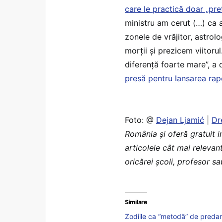
care le practică doar „pr
ministru am cerut (…) ca 
zonele de vrăjitor, astro
morții și prezicem viitoru
diferență foarte mare”, a 
presă pentru lansarea rap
Foto: @
Dejan Ljamić
|
Dr
România şi oferă gratuit 
articolele cât mai relevan
oricărei școli, profesor s
Similare
Zodiile ca “metodă” de predare,