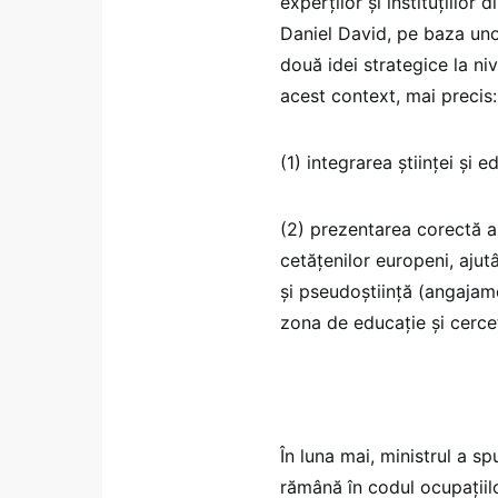
experților și instituțiilor
Daniel David, pe baza uno
două idei strategice la n
acest context, mai precis:
(1) integrarea științei și 
(2) prezentarea corectă a
cetățenilor europeni, ajut
și pseudoștiință (angajame
zona de educație și cerce
În luna mai, ministrul a s
rămână în codul ocupațiil