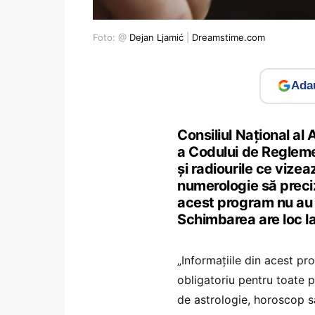
Foto: @
Dejan Ljamić
|
Dreamstime.com
Adau
Consiliul Naţional al
a Codului de Reglemen
și radiourile ce vize
numerologie să preciz
acest program nu au b
Schimbarea are loc la 
„Informaţiile din acest pr
obligatoriu pentru toate
de astrologie, horoscop s