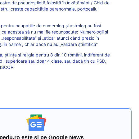
mostre de pseudoștiință folosită în învățământ / Ghid de
astrul crește capacitățile paranormale, portocaliul
ntru ocupațiile de numerolog și astrolog au fost
or ca acestea să nu mai fie recunoscute: Numerologii și
 „responsabilitate” și „etică” atunci când prezic în
i în palme”, chiar dacă nu au „validare științifică”
, știința și religia pentru 8 din 10 români, indiferent de
dii superioare sau doar 4 clase, sau dacă țin cu PSD,
INSCOP
pedu.ro este și pe Google News