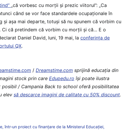
etind”
„că vorbesc cu morții și prezic viitorul”: „Ca
atunci când se vor face standardele ocupaționale în
log și așa mai departe, totuși să nu spunem că vorbim cu
l. Ci că pretindem că vorbim cu morții și că… E o
declarat Daniel David, luni, 19 mai, la
conferința de
ortului QX
.
eamstime.com
/
Dreamstime.com
sprijină educaţia din
imagini stock prin care
Edupedu.ro
îşi poate ilustra
t posibil / Campania Back to school oferă posibilitatea
au elev
să descarce imagini de calitate cu 50% discount
.
 într-un proiect cu finanțare de la Ministerul Educației,