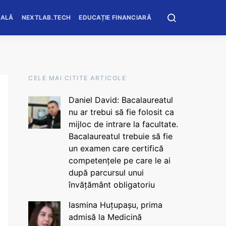
OALĂ
NEXTLAB.TECH
EDUCAȚIE FINANCIARĂ
CELE MAI CITITE ARTICOLE
Daniel David: Bacalaureatul
nu ar trebui să fie folosit ca
mijloc de intrare la facultate.
Bacalaureatul trebuie să fie
un examen care certifică
competențele pe care le ai
după parcursul unui
învățământ obligatoriu
Iasmina Huțupașu, prima
admisă la Medicină