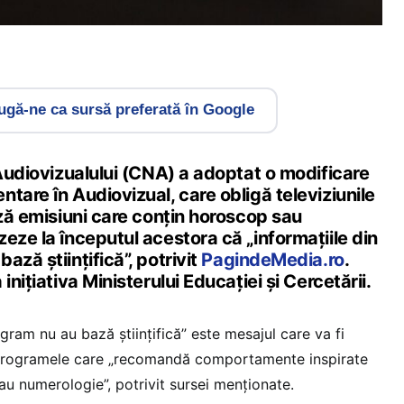
gă-ne ca sursă preferată în Google
 Audiovizualului (CNA) a adoptat o modificare
tare în Audiovizual, care obligă televiziunile
ază emisiuni care conţin horoscop sau
eze la începutul acestora că „informaţiile din
ază ştiinţifică”, potrivit
PagindeMedia.ro
.
inițiativa Ministerului Educaţiei și Cercetării.
ogram nu au bază ştiinţifică” este mesajul care va fi
 programele care „recomandă comportamente inspirate
au numerologie”, potrivit sursei menționate.