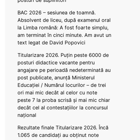
posturi de suplinitori
BAC 2026 – sesiunea de toamnă.
Absolvent de liceu, după examenul oral
la Limba română: A fost foarte simplu,
am terminat în cinci minute. Am avut un
text legat de David Popovici
Titularizare 2026. Puțin peste 6000 de
posturi didactice vacante pentru
angajare pe perioadă nedeterminată au
post publicate, anunță Ministerul
Educației / Numărul locurilor – de trei
ori mai mic decât al celor cu note
peste 7 la proba scrisă și mai mic chiar
decât cel al contestațiilor la concursul
național
Rezultate finale Titularizare 2026. Încă
1.065 de candidați au obținut note