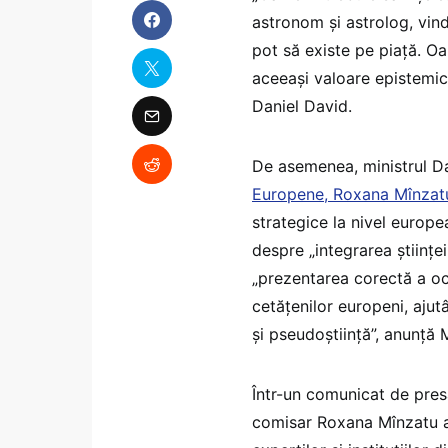
astronom și astrolog, vin
pot să existe pe piață. Oa
aceeași valoare epistemică
Daniel David.
De asemenea, ministrul D
Europene, Roxana Mînzat
strategice la nivel europ
despre „integrarea științei
„prezentarea corectă a oc
cetățenilor europeni, ajut
și pseudoștiință”, anunță M
Într-un comunicat de pres
comisar Roxana Mînzatu a 