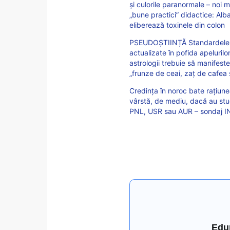
și culorile paranormale – noi 
„bune practici” didactice: Alb
eliberează toxinele din colon
PSEUDOȘTIINȚĂ Standardele pe
actualizate în pofida apeluril
astrologii trebuie să manifeste
„frunze de ceai, zaț de cafea ș
Credința în noroc bate rațiunea
vârstă, de mediu, dacă au stu
PNL, USR sau AUR – sondaj 
Edu