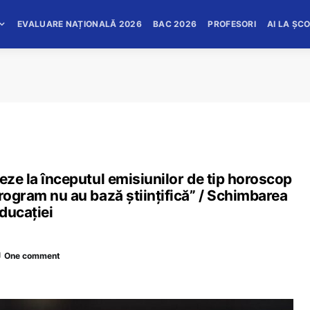
EVALUARE NAȚIONALĂ 2026
BAC 2026
PROFESORI
AI LA ȘC
zeze la începutul emisiunilor de tip horoscop
program nu au bază ştiinţifică” / Schimbarea
Educaţiei
One comment