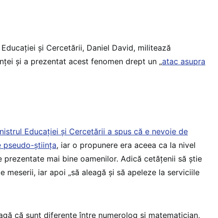
Educației și Cercetării, Daniel David, militează
nței și a prezentat acest fenomen drept un „
atac asupra
nistrul Educației și Cercetării a spus că e nevoie de
 pseudo-știința
, iar o propunere era aceea ca la nivel
e prezentate mai bine oamenilor. Adică cetățenii să știe
meserii, iar apoi „să aleagă și să apeleze la serviciile
eagă că sunt diferențe între numerolog și matematician,