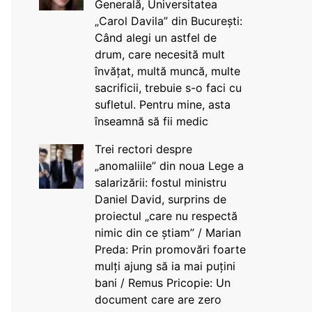
Generală, Universitatea
„Carol Davila” din București:
Când alegi un astfel de
drum, care necesită mult
învățat, multă muncă, multe
sacrificii, trebuie s-o faci cu
sufletul. Pentru mine, asta
înseamnă să fii medic
Trei rectori despre
„anomaliile” din noua Lege a
salarizării: fostul ministru
Daniel David, surprins de
proiectul „care nu respectă
nimic din ce știam” / Marian
Preda: Prin promovări foarte
mulți ajung să ia mai puțini
bani / Remus Pricopie: Un
document care are zero