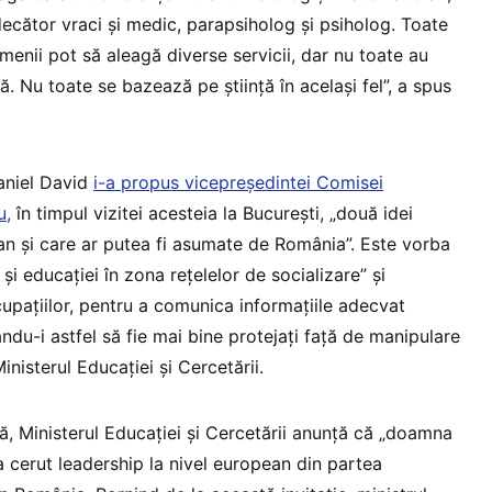
decător vraci și medic, parapsiholog și psiholog. Toate
menii pot să aleagă diverse servicii, dar nu toate au
. Nu toate se bazează pe știință în același fel”, a spus
aniel David
i-a propus vicepreședintei Comisei
u,
în timpul vizitei acesteia la București, „două idei
ean și care ar putea fi asumate de România”. Este vorba
 și educației în zona rețelelor de socializare” și
upațiilor, pentru a comunica informațiile adecvat
ându-i astfel să fie mai bine protejați față de manipulare
inisterul Educației și Cercetării.
ă, Ministerul Educației și Cercetării anunță că „doamna
cerut leadership la nivel european din partea