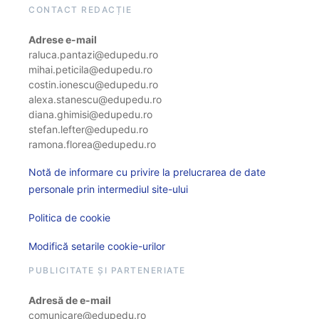
CONTACT REDACȚIE
Adrese e-mail
raluca.pantazi@edupedu.ro
mihai.peticila@edupedu.ro
costin.ionescu@edupedu.ro
alexa.stanescu@edupedu.ro
diana.ghimisi@edupedu.ro
stefan.lefter@edupedu.ro
ramona.florea@edupedu.ro
Notă de informare cu privire la prelucrarea de date
personale prin intermediul site-ului
Politica de cookie
Modifică setarile cookie-urilor
PUBLICITATE ȘI PARTENERIATE
Adresă de e-mail
comunicare@edupedu.ro