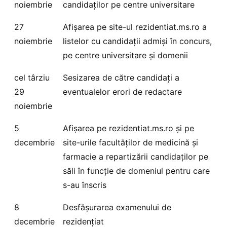
noiembrie
candidaţilor pe centre universitare
27
Afişarea pe site-ul rezidentiat.ms.ro a
noiembrie
listelor cu candidaţii admişi în concurs,
pe centre universitare şi domenii
cel târziu
Sesizarea de către candidaţi a
29
eventualelor erori de redactare
noiembrie
5
Afişarea pe rezidentiat.ms.ro şi pe
decembrie
site-urile facultăţilor de medicină şi
farmacie a repartizării candidaţilor pe
săli în funcţie de domeniul pentru care
s-au înscris
8
Desfășurarea examenului de
decembrie
rezidențiat