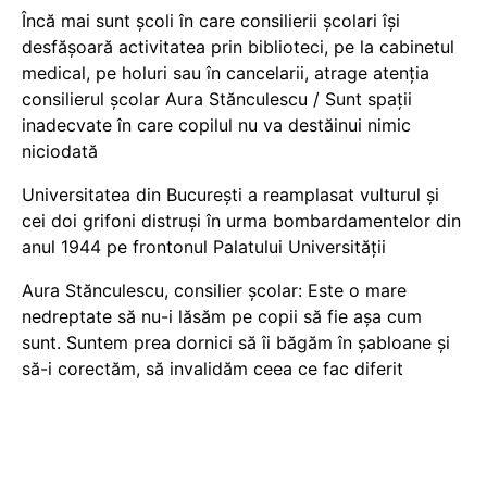
Încă mai sunt școli în care consilierii școlari își
desfășoară activitatea prin biblioteci, pe la cabinetul
medical, pe holuri sau în cancelarii, atrage atenția
consilierul școlar Aura Stănculescu / Sunt spații
inadecvate în care copilul nu va destăinui nimic
niciodată
Universitatea din București a reamplasat vulturul și
cei doi grifoni distruși în urma bombardamentelor din
anul 1944 pe frontonul Palatului Universității
Aura Stănculescu, consilier școlar: Este o mare
nedreptate să nu-i lăsăm pe copii să fie așa cum
sunt. Suntem prea dornici să îi băgăm în șabloane și
să-i corectăm, să invalidăm ceea ce fac diferit