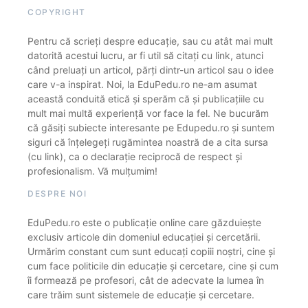
COPYRIGHT
Pentru că scrieți despre educație, sau cu atât mai mult
datorită acestui lucru, ar fi util să citați cu link, atunci
când preluați un articol, părți dintr-un articol sau o idee
care v-a inspirat. Noi, la EduPedu.ro ne-am asumat
această conduită etică și sperăm că și publicațiile cu
mult mai multă experiență vor face la fel. Ne bucurăm
că găsiți subiecte interesante pe Edupedu.ro și suntem
siguri că înțelegeți rugămintea noastră de a cita sursa
(cu link), ca o declarație reciprocă de respect și
profesionalism. Vă mulțumim!
DESPRE NOI
EduPedu.ro este o publicație online care găzduiește
exclusiv articole din domeniul educației și cercetării.
Urmărim constant cum sunt educați copiii noștri, cine și
cum face politicile din educație și cercetare, cine și cum
îi formează pe profesori, cât de adecvate la lumea în
care trăim sunt sistemele de educație și cercetare.