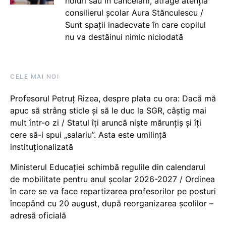
holuri sau în cancelarii, atrage atenția
consilierul școlar Aura Stănculescu /
Sunt spații inadecvate în care copilul
nu va destăinui nimic niciodată
CELE MAI NOI
Profesorul Petruț Rizea, despre plata cu ora: Dacă mă
apuc să strâng sticle și să le duc la SGR, câștig mai
mult într-o zi / Statul îți aruncă niște mărunțiș și îți
cere să-i spui „salariu”. Asta este umilință
instituționalizată
Ministerul Educației schimbă regulile din calendarul
de mobilitate pentru anul școlar 2026-2027 / Ordinea
în care se va face repartizarea profesorilor pe posturi
începând cu 20 august, după reorganizarea școlilor –
adresă oficială