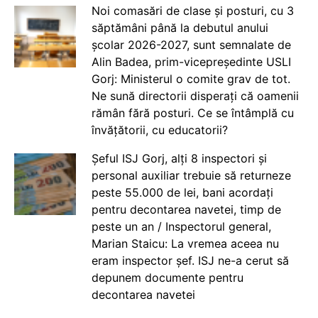
Noi comasări de clase și posturi, cu 3
săptămâni până la debutul anului
școlar 2026-2027, sunt semnalate de
Alin Badea, prim-vicepreședinte USLI
Gorj: Ministerul o comite grav de tot.
Ne sună directorii disperați că oamenii
rămân fără posturi. Ce se întâmplă cu
învățătorii, cu educatorii?
Șeful ISJ Gorj, alți 8 inspectori și
personal auxiliar trebuie să returneze
peste 55.000 de lei, bani acordați
pentru decontarea navetei, timp de
peste un an / Inspectorul general,
Marian Staicu: La vremea aceea nu
eram inspector șef. ISJ ne-a cerut să
depunem documente pentru
decontarea navetei