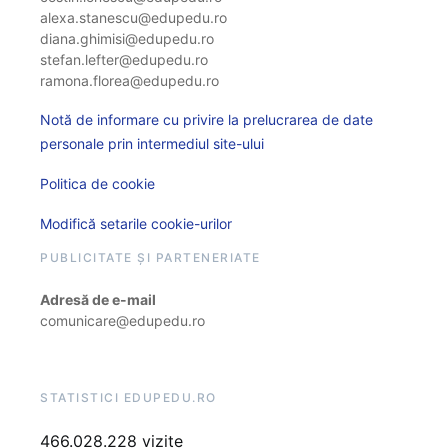
alexa.stanescu@edupedu.ro
diana.ghimisi@edupedu.ro
stefan.lefter@edupedu.ro
ramona.florea@edupedu.ro
Notă de informare cu privire la prelucrarea de date
personale prin intermediul site-ului
Politica de cookie
Modifică setarile cookie-urilor
PUBLICITATE ȘI PARTENERIATE
Adresă de e-mail
comunicare@edupedu.ro
STATISTICI EDUPEDU.RO
466.028.228 vizite