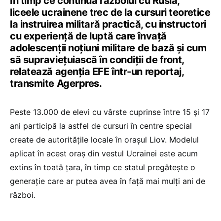
În timp ce continuă războiul cu Rusia,
liceele ucrainene trec de la cursuri teoretice
la instruirea militară practică, cu instructori
cu experienţă de luptă care învaţă
adolescenţii noţiuni militare de bază şi cum
să supravieţuiască în condiţii de front,
relatează agenţia EFE într-un reportaj,
transmite Agerpres.
Peste 13.000 de elevi cu vârste cuprinse între 15 şi 17
ani participă la astfel de cursuri în centre special
create de autorităţile locale în oraşul Liov. Modelul
aplicat în acest oraş din vestul Ucrainei este acum
extins în toată ţara, în timp ce statul pregăteşte o
generaţie care ar putea avea în faţă mai mulţi ani de
război.