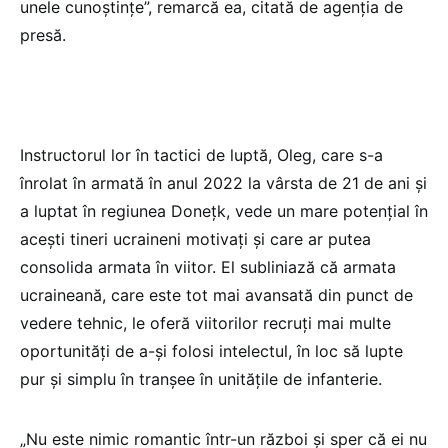
unele cunoştinţe”, remarcă ea, citată de agenția de
presă.
Instructorul lor în tactici de luptă, Oleg, care s-a
înrolat în armată în anul 2022 la vârsta de 21 de ani şi
a luptat în regiunea Doneţk, vede un mare potenţial în
aceşti tineri ucraineni motivaţi şi care ar putea
consolida armata în viitor. El subliniază că armata
ucraineană, care este tot mai avansată din punct de
vedere tehnic, le oferă viitorilor recruţi mai multe
oportunităţi de a-şi folosi intelectul, în loc să lupte
pur şi simplu în tranşee în unităţile de infanterie.
„Nu este nimic romantic într-un război şi sper că ei nu