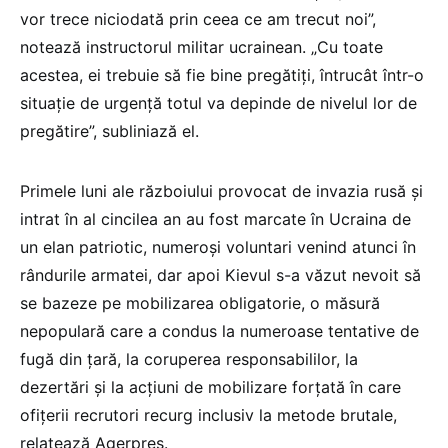
vor trece niciodată prin ceea ce am trecut noi”,
notează instructorul militar ucrainean. „Cu toate
acestea, ei trebuie să fie bine pregătiţi, întrucât într-o
situaţie de urgenţă totul va depinde de nivelul lor de
pregătire”, subliniază el.
Primele luni ale războiului provocat de invazia rusă şi
intrat în al cincilea an au fost marcate în Ucraina de
un elan patriotic, numeroşi voluntari venind atunci în
rândurile armatei, dar apoi Kievul s-a văzut nevoit să
se bazeze pe mobilizarea obligatorie, o măsură
nepopulară care a condus la numeroase tentative de
fugă din ţară, la coruperea responsabililor, la
dezertări şi la acţiuni de mobilizare forţată în care
ofiţerii recrutori recurg inclusiv la metode brutale,
relatează Agerpres.