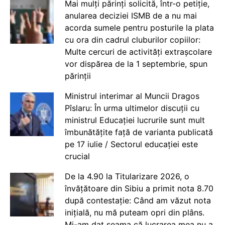
Mai mulți părinți solicită, într-o petiție,
anularea deciziei ISMB de a nu mai
acorda sumele pentru posturile la plata
cu ora din cadrul cluburilor copiilor:
Multe cercuri de activități extrașcolare
vor dispărea de la 1 septembrie, spun
părinții
Ministrul interimar al Muncii Dragos
Pîslaru: În urma ultimelor discuții cu
ministrul Educației lucrurile sunt mult
îmbunătățite față de varianta publicată
pe 17 iulie / Sectorul educației este
crucial
De la 4.90 la Titularizare 2026, o
învățătoare din Sibiu a primit nota 8.70
după contestație: Când am văzut nota
inițială, nu mă puteam opri din plâns.
Mi-am dat seama că lucrarea mea nu a