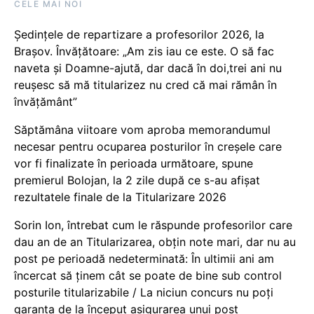
CELE MAI NOI
Ședințele de repartizare a profesorilor 2026, la
Brașov. Învățătoare: „Am zis iau ce este. O să fac
naveta și Doamne-ajută, dar dacă în doi,trei ani nu
reușesc să mă titularizez nu cred că mai rămân în
învățământ”
Săptămâna viitoare vom aproba memorandumul
necesar pentru ocuparea posturilor în creșele care
vor fi finalizate în perioada următoare, spune
premierul Bolojan, la 2 zile după ce s-au afișat
rezultatele finale de la Titularizare 2026
Sorin Ion, întrebat cum le răspunde profesorilor care
dau an de an Titularizarea, obțin note mari, dar nu au
post pe perioadă nedeterminată: În ultimii ani am
încercat să ținem cât se poate de bine sub control
posturile titularizabile / La niciun concurs nu poți
garanta de la început asigurarea unui post