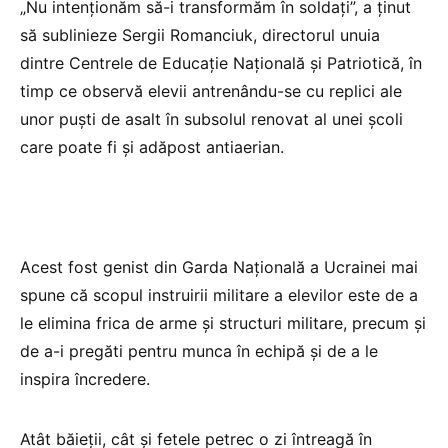
„Nu intenţionăm să-i transformăm în soldaţi”, a ţinut
să sublinieze Sergii Romanciuk, directorul unuia
dintre Centrele de Educaţie Naţională şi Patriotică, în
timp ce observă elevii antrenându-se cu replici ale
unor puşti de asalt în subsolul renovat al unei şcoli
care poate fi şi adăpost antiaerian.
Acest fost genist din Garda Naţională a Ucrainei mai
spune că scopul instruirii militare a elevilor este de a
le elimina frica de arme şi structuri militare, precum şi
de a-i pregăti pentru munca în echipă şi de a le
inspira încredere.
Atât băieţii, cât şi fetele petrec o zi întreagă în