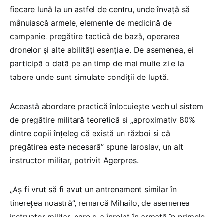
fiecare lună la un astfel de centru, unde învaţă să
mânuiască armele, elemente de medicină de
campanie, pregătire tactică de bază, operarea
dronelor şi alte abilităţi esenţiale. De asemenea, ei
participă o dată pe an timp de mai multe zile la
tabere unde sunt simulate condiţii de luptă.
Această abordare practică înlocuieşte vechiul sistem
de pregătire militară teoretică şi „aproximativ 80%
dintre copii înţeleg că există un război şi că
pregătirea este necesară” spune Iaroslav, un alt
instructor militar, potrivit Agerpres.
„Aş fi vrut să fi avut un antrenament similar în
tinereţea noastră”, remarcă Mihailo, de asemenea
instructor militar, care s-a înrolat în armată în primele