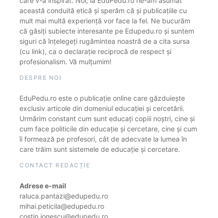
care v-a inspirat. Noi, la EduPedu.ro ne-am asumat
această conduită etică și sperăm că și publicațiile cu
mult mai multă experiență vor face la fel. Ne bucurăm
că găsiți subiecte interesante pe Edupedu.ro și suntem
siguri că înțelegeți rugămintea noastră de a cita sursa
(cu link), ca o declarație reciprocă de respect și
profesionalism. Vă mulțumim!
DESPRE NOI
EduPedu.ro este o publicație online care găzduiește
exclusiv articole din domeniul educației și cercetării.
Urmărim constant cum sunt educați copiii noștri, cine și
cum face politicile din educație și cercetare, cine și cum
îi formează pe profesori, cât de adecvate la lumea în
care trăim sunt sistemele de educație și cercetare.
CONTACT REDACȚIE
Adrese e-mail
raluca.pantazi@edupedu.ro
mihai.peticila@edupedu.ro
costin.ionescu@edupedu.ro