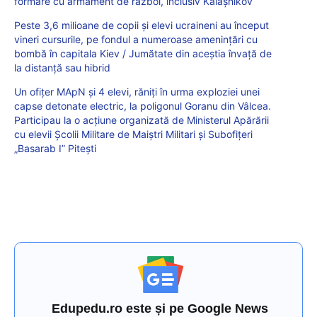
formare cu armament de război, inclusiv Kalaşnikov
Peste 3,6 milioane de copii și elevi ucraineni au început
vineri cursurile, pe fondul a numeroase amenințări cu
bombă în capitala Kiev / Jumătate din aceștia învață de
la distanță sau hibrid
Un ofițer MApN și 4 elevi, răniți în urma exploziei unei
capse detonate electric, la poligonul Goranu din Vâlcea.
Participau la o acțiune organizată de Ministerul Apărării
cu elevii Școlii Militare de Maiștri Militari și Subofițeri
„Basarab I” Pitești
Edupedu.ro este și pe Google News