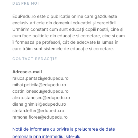
DESPRE NOI
EduPedu.ro este o publicație online care găzduiește
exclusiv articole din domeniul educației și cercetării.
Urmărim constant cum sunt educați copiii noștri, cine și
cum face politicile din educație și cercetare, cine și cum
îi formează pe profesori, cât de adecvate la lumea în
care trăim sunt sistemele de educație și cercetare.
CONTACT REDACȚIE
Adrese e-mail
raluca.pantazi@edupedu.ro
mihai.peticila@edupedu.ro
costin.ionescu@edupedu.ro
alexa.stanescu@edupedu.ro
diana.ghimisi@edupedu.ro
stefan.lefter@edupedu.ro
ramona.florea@edupedu.ro
Notă de informare cu privire la prelucrarea de date
personale prin intermediul site-ului