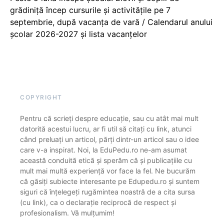
grădiniță încep cursurile și activitățile pe 7
septembrie, după vacanța de vară / Calendarul anului
școlar 2026-2027 și lista vacanțelor
COPYRIGHT
Pentru că scrieți despre educație, sau cu atât mai mult
datorită acestui lucru, ar fi util să citați cu link, atunci
când preluați un articol, părți dintr-un articol sau o idee
care v-a inspirat. Noi, la EduPedu.ro ne-am asumat
această conduită etică și sperăm că și publicațiile cu
mult mai multă experiență vor face la fel. Ne bucurăm
că găsiți subiecte interesante pe Edupedu.ro și suntem
siguri că înțelegeți rugămintea noastră de a cita sursa
(cu link), ca o declarație reciprocă de respect și
profesionalism. Vă mulțumim!