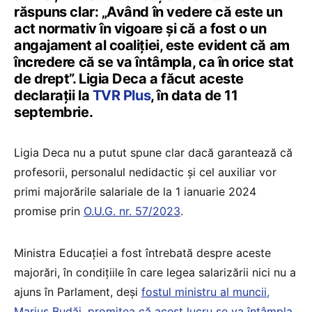
răspuns clar: „Având în vedere că este un
act normativ în vigoare și că a fost o un
angajament al coaliției, este evident că am
încredere că se va întâmpla, ca în orice stat
de drept”. Ligia Deca a făcut aceste
declarații la
TVR Plus
, în data de 11
septembrie.
Ligia Deca nu a putut spune clar dacă garantează că
profesorii, personalul nedidactic și cel auxiliar vor
primi majorările salariale de la 1 ianuarie 2024
promise prin
O.U.G. nr. 57/2023
.
Ministra Educației a fost întrebată despre aceste
majorări, în condițiile în care legea salarizării nici nu a
ajuns în Parlament, deși
fostul ministru al muncii,
Marius Budăi, promitea că acest lucru se va întâmpla