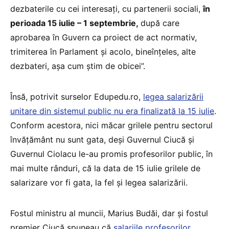
dezbaterile cu cei interesați, cu partenerii sociali,
în
perioada 15 iulie – 1 septembrie,
după care
aprobarea în Guvern ca proiect de act normativ,
trimiterea în Parlament și acolo, bineînțeles, alte
dezbateri, așa cum știm de obicei”.
Însă, potrivit surselor Edupedu.ro,
legea salarizării
unitare din sistemul public nu era finalizată la 15 iulie
.
Conform acestora, nici măcar grilele pentru sectorul
învățământ nu sunt gata, deși Guvernul Ciucă și
Guvernul Ciolacu le-au promis profesorilor public, în
mai multe rânduri, că la data de 15 iulie grilele de
salarizare vor fi gata, la fel și legea salarizării.
Fostul ministru al muncii, Marius Budăi, dar și fostul
premier Ciucă spuneau că
salariile profesorilor