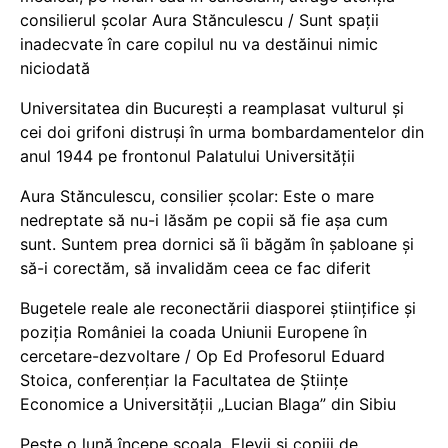
consilierul școlar Aura Stănculescu / Sunt spații
inadecvate în care copilul nu va destăinui nimic
niciodată
Universitatea din București a reamplasat vulturul și
cei doi grifoni distruși în urma bombardamentelor din
anul 1944 pe frontonul Palatului Universității
Aura Stănculescu, consilier școlar: Este o mare
nedreptate să nu-i lăsăm pe copii să fie așa cum
sunt. Suntem prea dornici să îi băgăm în șabloane și
să-i corectăm, să invalidăm ceea ce fac diferit
Bugetele reale ale reconectării diasporei științifice și
poziția României la coada Uniunii Europene în
cercetare-dezvoltare / Op Ed Profesorul Eduard
Stoica, conferențiar la Facultatea de Științe
Economice a Universității „Lucian Blaga” din Sibiu
Peste o lună începe școala. Elevii și copiii de