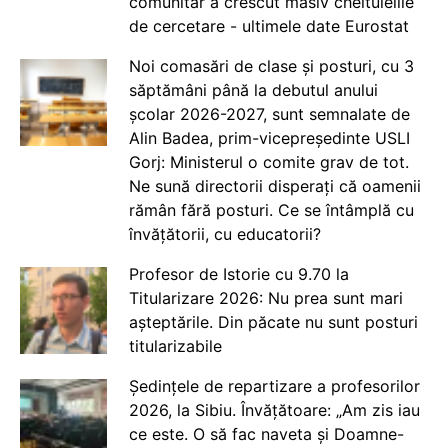
comunitar a crescut masiv cheltuielile
de cercetare - ultimele date Eurostat
Noi comasări de clase și posturi, cu 3
săptămâni până la debutul anului
școlar 2026-2027, sunt semnalate de
Alin Badea, prim-vicepreședinte USLI
Gorj: Ministerul o comite grav de tot.
Ne sună directorii disperați că oamenii
rămân fără posturi. Ce se întâmplă cu
învățătorii, cu educatorii?
Profesor de Istorie cu 9.70 la
Titularizare 2026: Nu prea sunt mari
așteptările. Din păcate nu sunt posturi
titularizabile
Ședințele de repartizare a profesorilor
2026, la Sibiu. Învățătoare: „Am zis iau
ce este. O să fac naveta și Doamne-