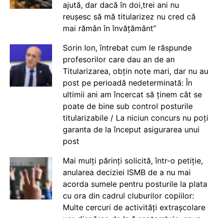
ajută, dar dacă în doi,trei ani nu
reușesc să mă titularizez nu cred că
mai rămân în învățământ”
Sorin Ion, întrebat cum le răspunde
profesorilor care dau an de an
Titularizarea, obțin note mari, dar nu au
post pe perioadă nedeterminată: În
ultimii ani am încercat să ținem cât se
poate de bine sub control posturile
titularizabile / La niciun concurs nu poți
garanta de la început asigurarea unui
post
Mai mulți părinți solicită, într-o petiție,
anularea deciziei ISMB de a nu mai
acorda sumele pentru posturile la plata
cu ora din cadrul cluburilor copiilor:
Multe cercuri de activități extrașcolare