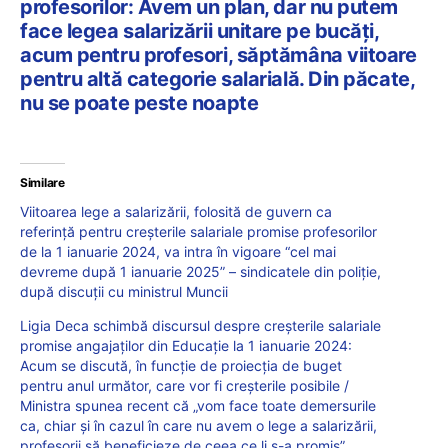
profesorilor: Avem un plan, dar nu putem
face legea salarizării unitare pe bucăţi,
acum pentru profesori, săptămâna viitoare
pentru altă categorie salarială. Din păcate,
nu se poate peste noapte
Similare
Viitoarea lege a salarizării, folosită de guvern ca
referință pentru creșterile salariale promise profesorilor
de la 1 ianuarie 2024, va intra în vigoare “cel mai
devreme după 1 ianuarie 2025” – sindicatele din poliție,
după discuții cu ministrul Muncii
Ligia Deca schimbă discursul despre creșterile salariale
promise angajaților din Educație la 1 ianuarie 2024:
Acum se discută, în funcţie de proiecţia de buget
pentru anul următor, care vor fi creşterile posibile /
Ministra spunea recent că „vom face toate demersurile
ca, chiar și în cazul în care nu avem o lege a salarizării,
profesorii să beneficieze de ceea ce li s-a promis”