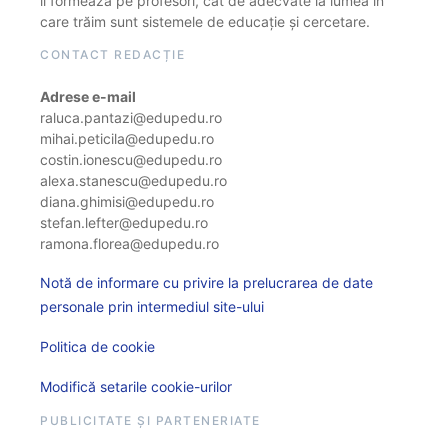
îi formează pe profesori, cât de adecvate la lumea în
care trăim sunt sistemele de educație și cercetare.
CONTACT REDACȚIE
Adrese e-mail
raluca.pantazi@edupedu.ro
mihai.peticila@edupedu.ro
costin.ionescu@edupedu.ro
alexa.stanescu@edupedu.ro
diana.ghimisi@edupedu.ro
stefan.lefter@edupedu.ro
ramona.florea@edupedu.ro
Notă de informare cu privire la prelucrarea de date
personale prin intermediul site-ului
Politica de cookie
Modifică setarile cookie-urilor
PUBLICITATE ȘI PARTENERIATE