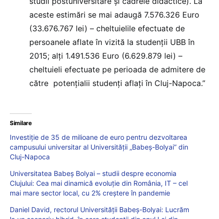
studii postuniversitare și cadrele didactice). La
aceste estimări se mai adaugă 7.576.326 Euro
(33.676.767 lei) – cheltuielile efectuate de
persoanele aflate în vizită la studenții UBB în
2015; alți 1.491.536 Euro (6.629.879 lei) –
cheltuieli efectuate pe perioada de admitere de
către potențialii studenți aflați în Cluj-Napoca.”
Similare
Investiție de 35 de milioane de euro pentru dezvoltarea
campusului universitar al Universității „Babeş-Bolyai” din
Cluj-Napoca
Universitatea Babeș Bolyai – studii despre economia
Clujului: Cea mai dinamică evoluție din România, IT – cel
mai mare sector local, cu 2% creștere în pandemie
Daniel David, rectorul Universității Babeș-Bolyai: Lucrăm