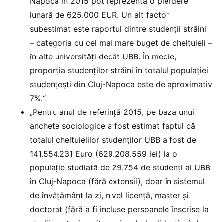
Napoca în 2015 pot reprezenta o pierdere
lunară de 625.000 EUR. Un alt factor
subestimat este raportul dintre studenții străini
– categoria cu cel mai mare buget de cheltuieli –
în alte universități decât UBB. În medie,
proporția studenților străini în totalul populației
studențești din Cluj-Napoca este de aproximativ
7%.“
„Pentru anul de referință 2015, pe baza unui
anchete sociologice a fost estimat faptul că
totalul cheltuielilor studenților UBB a fost de
141.554.231 Euro (629.208.559 lei) la o
populație studiată de 29.754 de studenți ai UBB
în Cluj-Napoca (fără extensii), doar în sistemul
de învățământ la zi, nivel licență, master și
doctorat (fără a fi incluse persoanele înscrise la