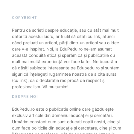
COPYRIGHT
Pentru că scrieți despre educație, sau cu atât mai mult
datorită acestui lucru, ar fi util să citați cu link, atunci
când preluați un articol, părți dintr-un articol sau o idee
care v-a inspirat. Noi, la EduPedu.ro ne-am asumat
această conduită etică și sperăm că și publicațiile cu
mult mai multă experiență vor face la fel. Ne bucurăm
că găsiți subiecte interesante pe Edupedu.ro și suntem
siguri că înțelegeți rugămintea noastră de a cita sursa
(cu link), ca o declarație reciprocă de respect și
profesionalism. Vă mulțumim!
DESPRE NOI
EduPedu.ro este o publicație online care găzduiește
exclusiv articole din domeniul educației și cercetării.
Urmărim constant cum sunt educați copiii noștri, cine și
cum face politicile din educație și cercetare, cine și cum