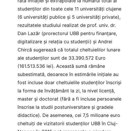
rata inflației și extrapolate la numărul total al
studenților din toate cele 11 universități clujene
(6 universități publice și 5 universități private),
rezultatele studiului realizat de prof. univ. dr.
Dan Lazăr (prorectorul UBB pentru finanțare,
digitalizare și relația cu studenții) și Andrei
Chircă sugerează că totalul cheltuielilor lunare
ale studenților sunt de 33.390.572 Euro
(161.513.536 lei). Această sumă rămâne
subestimată, deoarece în estimările inițiale au
fost incluse doar cheltuielile studenților înscriși
la forma de învățământ la zi, la nivel licență,
master și doctorat (fără a fi incluse persoanele
înscrise la studii postuniversitare și gradele
didactice). De asemenea, cei 7,5 milioane euro
cheltuiți de vizitatorii studenților UBB în Cluj-