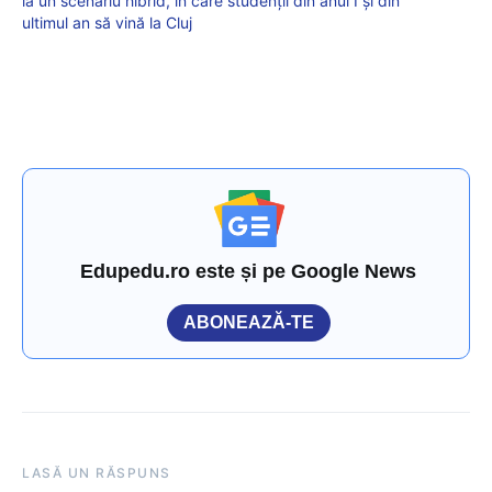
la un scenariu hibrid, în care studenţii din anul I şi din
ultimul an să vină la Cluj
Edupedu.ro este și pe Google News
ABONEAZĂ-TE
LASĂ UN RĂSPUNS