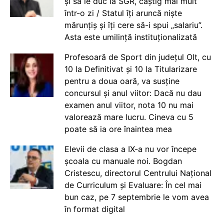
și să le duc la SGR, câștig mai mult
într-o zi / Statul îți aruncă niște
mărunțiș și îți cere să-i spui „salariu”.
Asta este umilință instituționalizată
Profesoară de Sport din județul Olt, cu
10 la Definitivat și 10 la Titularizare
pentru a doua oară, va susține
concursul și anul viitor: Dacă nu dau
examen anul viitor, nota 10 nu mai
valorează mare lucru. Cineva cu 5
poate să ia ore înaintea mea
Elevii de clasa a IX-a nu vor începe
școala cu manuale noi. Bogdan
Cristescu, directorul Centrului Național
de Curriculum și Evaluare: În cel mai
bun caz, pe 7 septembrie le vom avea
în format digital