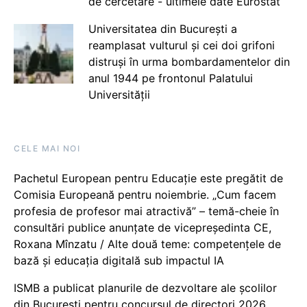
de cercetare - ultimele date Eurostat
Universitatea din București a
reamplasat vulturul și cei doi grifoni
distruși în urma bombardamentelor din
anul 1944 pe frontonul Palatului
Universității
CELE MAI NOI
Pachetul European pentru Educație este pregătit de
Comisia Europeană pentru noiembrie. „Cum facem
profesia de profesor mai atractivă” – temă-cheie în
consultări publice anunțate de vicepreședinta CE,
Roxana Mînzatu / Alte două teme: competențele de
bază și educația digitală sub impactul IA
ISMB a publicat planurile de dezvoltare ale școlilor
din București pentru concursul de directori 2026.