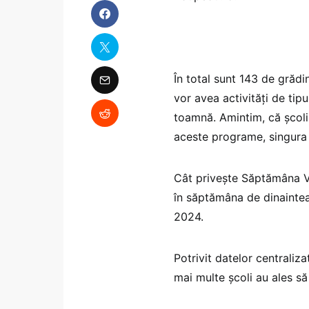
În total sunt 143 de grădin
vor avea activități de ti
toamnă. Amintim, că școlil
aceste programe, singura c
Cât privește Săptămâna Ve
în săptămâna de dinaintea
2024.
Potrivit datelor centraliz
mai multe școli au ales s