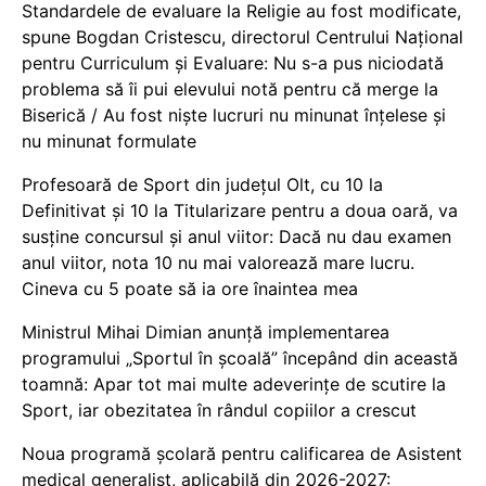
Standardele de evaluare la Religie au fost modificate,
spune Bogdan Cristescu, directorul Centrului Național
pentru Curriculum și Evaluare: Nu s-a pus niciodată
problema să îi pui elevului notă pentru că merge la
Biserică / Au fost niște lucruri nu minunat înțelese și
nu minunat formulate
Profesoară de Sport din județul Olt, cu 10 la
Definitivat și 10 la Titularizare pentru a doua oară, va
susține concursul și anul viitor: Dacă nu dau examen
anul viitor, nota 10 nu mai valorează mare lucru.
Cineva cu 5 poate să ia ore înaintea mea
Ministrul Mihai Dimian anunță implementarea
programului „Sportul în școală” începând din această
toamnă: Apar tot mai multe adeverințe de scutire la
Sport, iar obezitatea în rândul copiilor a crescut
Noua programă școlară pentru calificarea de Asistent
medical generalist, aplicabilă din 2026-2027: