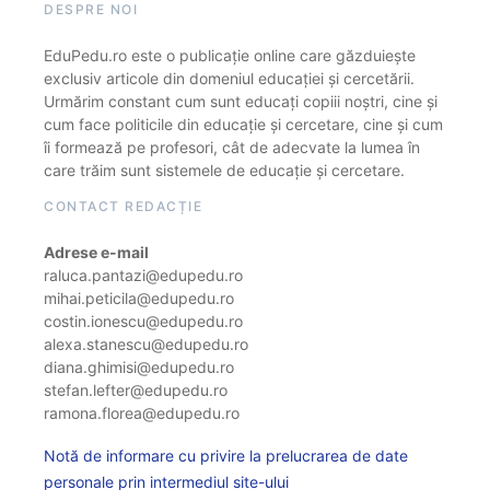
DESPRE NOI
EduPedu.ro este o publicație online care găzduiește
exclusiv articole din domeniul educației și cercetării.
Urmărim constant cum sunt educați copiii noștri, cine și
cum face politicile din educație și cercetare, cine și cum
îi formează pe profesori, cât de adecvate la lumea în
care trăim sunt sistemele de educație și cercetare.
CONTACT REDACȚIE
Adrese e-mail
raluca.pantazi@edupedu.ro
mihai.peticila@edupedu.ro
costin.ionescu@edupedu.ro
alexa.stanescu@edupedu.ro
diana.ghimisi@edupedu.ro
stefan.lefter@edupedu.ro
ramona.florea@edupedu.ro
Notă de informare cu privire la prelucrarea de date
personale prin intermediul site-ului