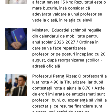
a făcut naveta 15 km: Rezultatul este o
mare bucurie, însă consider că
adevărata valoare a unui profesor se
vede la clasă, în relația cu elevii
Ministerul Educației schimbă regulile
din calendarul de mobilitate pentru
anul școlar 2026-2027 / Ordinea în
care se va face repartizarea
profesorilor pe posturi începând cu 20
august, după reorganizarea școlilor -
adresă oficială
Profesorul Petruț Rizea: O profesoară a
luat nota 4.90 la Titularizare, iar după
contestații nota a ajuns la 8.70 / Astfel
de erori îmi arată ce entuziasmați sunt
profesorii buni, cu experiență să vină la
corectat și ce resurse financiare sunt
alocate unui astfel de concurs