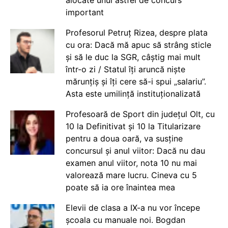
important
Profesorul Petruț Rizea, despre plata
cu ora: Dacă mă apuc să strâng sticle
și să le duc la SGR, câștig mai mult
într-o zi / Statul îți aruncă niște
mărunțiș și îți cere să-i spui „salariu”.
Asta este umilință instituționalizată
Profesoară de Sport din județul Olt, cu
10 la Definitivat și 10 la Titularizare
pentru a doua oară, va susține
concursul și anul viitor: Dacă nu dau
examen anul viitor, nota 10 nu mai
valorează mare lucru. Cineva cu 5
poate să ia ore înaintea mea
Elevii de clasa a IX-a nu vor începe
școala cu manuale noi. Bogdan