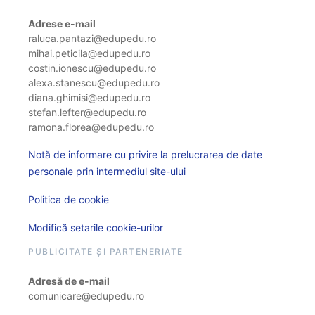
Adrese e-mail
raluca.pantazi@edupedu.ro
mihai.peticila@edupedu.ro
costin.ionescu@edupedu.ro
alexa.stanescu@edupedu.ro
diana.ghimisi@edupedu.ro
stefan.lefter@edupedu.ro
ramona.florea@edupedu.ro
Notă de informare cu privire la prelucrarea de date
personale prin intermediul site-ului
Politica de cookie
Modifică setarile cookie-urilor
PUBLICITATE ȘI PARTENERIATE
Adresă de e-mail
comunicare@edupedu.ro