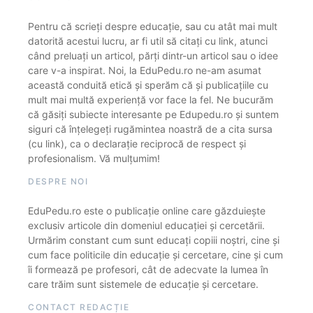
Pentru că scrieți despre educație, sau cu atât mai mult
datorită acestui lucru, ar fi util să citați cu link, atunci
când preluați un articol, părți dintr-un articol sau o idee
care v-a inspirat. Noi, la EduPedu.ro ne-am asumat
această conduită etică și sperăm că și publicațiile cu
mult mai multă experiență vor face la fel. Ne bucurăm
că găsiți subiecte interesante pe Edupedu.ro și suntem
siguri că înțelegeți rugămintea noastră de a cita sursa
(cu link), ca o declarație reciprocă de respect și
profesionalism. Vă mulțumim!
DESPRE NOI
EduPedu.ro este o publicație online care găzduiește
exclusiv articole din domeniul educației și cercetării.
Urmărim constant cum sunt educați copiii noștri, cine și
cum face politicile din educație și cercetare, cine și cum
îi formează pe profesori, cât de adecvate la lumea în
care trăim sunt sistemele de educație și cercetare.
CONTACT REDACȚIE