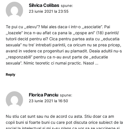
Silvica Colibas
spune:
23 iunie 2021 la 23:55
Te pui cu ,,elevu”? Mai ales daca-i intr-o ,,asociatie”. Pai
,,loazele” inca n-au aflat ca pana la ,,opspe ani” (18) parintii/
tutorii decid pentru ei? Cica pentru partea asta cu ,,educatia
sexuala” nu tre’ intrebati parintii, ca oricum nu se prea pricep,
avand in vedere ce progenituri au plamadit. Deaia adultii nu-s
,,responzabili” pentru ca n-au avut parte de ,,educatie
sexuala”. Nimic teoretic ci numai practic. Nasol …
Reply
Florica Panciu
spune:
23 iunie 2021 la 16:50
Nu stiu cat sunt sau nu de acord cu asta. Stiu doar ca am
copii buni si foarte buni cu care pot discuta orice subiect de la
social la intelectual si mi s-su plans ca vor sa se vaccineze si