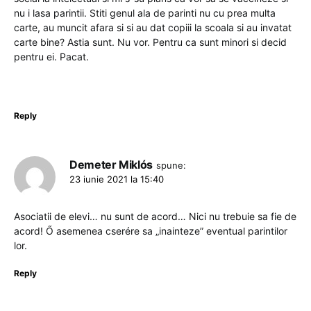
nu i lasa parintii. Stiti genul ala de parinti nu cu prea multa
carte, au muncit afara si si au dat copiii la scoala si au invatat
carte bine? Astia sunt. Nu vor. Pentru ca sunt minori si decid
pentru ei. Pacat.
Reply
Demeter Miklós
spune:
23 iunie 2021 la 15:40
Asociatii de elevi… nu sunt de acord… Nici nu trebuie sa fie de
acord! Ő asemenea cserére sa „inainteze” eventual parintilor
lor.
Reply