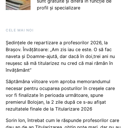
sunt gratuite și diferă în funcție de
profil și specializare
CELE MAI NOI
Ședințele de repartizare a profesorilor 2026, la
Brașov. Învățătoare: „Am zis iau ce este. O să fac
naveta și Doamne-ajută, dar dacă în doi,trei ani nu
reușesc să mă titularizez nu cred că mai rămân în
învățământ”
Săptămâna viitoare vom aproba memorandumul
necesar pentru ocuparea posturilor în creșele care
vor fi finalizate în perioada următoare, spune
premierul Bolojan, la 2 zile după ce s-au afișat
rezultatele finale de la Titularizare 2026
Sorin Ion, întrebat cum le răspunde profesorilor care
dau an de an Titularizarea, obțin note mari, dar nu au