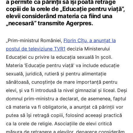
a permite ca părinţii să îşi poată retrage
copiii de la orele de „Educaţie pentru viaţă”,
elevii considerând materia ca fiind una
„necesară” transmite Agerpres.
„Prim-ministrul României,
Florin Cîţu, a anunţat la
postul de televiziune TVR1
decizia Ministerului
Educaţiei cu privire la educaţia sexuală în şcoli.
Materia ‘Educaţie pentru viaţă’ va include educaţie
sexuală, juridică, rutieră şi pentru alimentaţie
sănătoasă, cunoştinţe de mare importanţă pentru
elevi, şi va fi introdusă la nivel gimnazial şi liceal. Deşi
domnul prim-ministru a declarat, de asemenea, faptul
că materia va fi obligatorie, a anunţat că părinţii vor
putea să îşi retragă copiii, folosind aceeaşi practică
ca la orele de religie. Asociaţiile de elevi critică
măsura de retragere a elevilor, deoarece considerăm