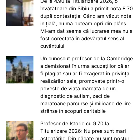
De la 4.90 la Titularizare 2026, o
învățătoare din Sibiu a primit nota 8.70
după contestație: Când am văzut nota
inițială, nu mă puteam opri din plâns.
Mi-am dat seama că lucrarea mea nu a
fost corectată în adevăratul sens al
cuvântului
Un cunoscut profesor de la Cambridge
a demisionat în urma acuzațiilor că ar
fi plagiat sau ar fi exagerat în privința
realizărilor sale, promovate printr-o
poveste de viață marcată de un
diagnostic de autism, zeci de
maratoane parcurse și milioane de lire
strânse în scopuri caritabile
Profesor de Istorie cu 9.70 la
Titularizare 2026: Nu prea sunt mari
așteptările. Din păcate nu sunt posturi