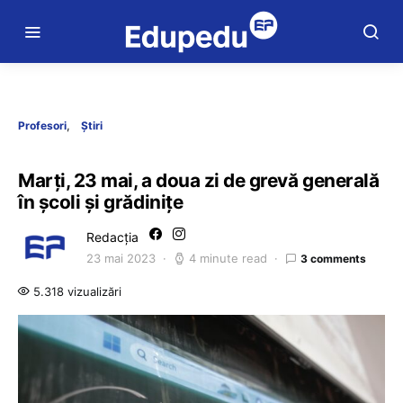
Profesori
Știri
Marți, 23 mai, a doua zi de grevă generală
în școli și grădinițe
Redacția
23 mai 2023
4 minute read
3 comments
5.318 vizualizări