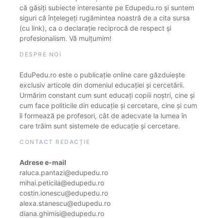
că găsiți subiecte interesante pe Edupedu.ro și suntem
siguri că înțelegeți rugămintea noastră de a cita sursa
(cu link), ca o declarație reciprocă de respect și
profesionalism. Vă mulțumim!
DESPRE NOI
EduPedu.ro este o publicație online care găzduiește
exclusiv articole din domeniul educației și cercetării.
Urmărim constant cum sunt educați copiii noștri, cine și
cum face politicile din educație și cercetare, cine și cum
îi formează pe profesori, cât de adecvate la lumea în
care trăim sunt sistemele de educație și cercetare.
CONTACT REDACȚIE
Adrese e-mail
raluca.pantazi@edupedu.ro
mihai.peticila@edupedu.ro
costin.ionescu@edupedu.ro
alexa.stanescu@edupedu.ro
diana.ghimisi@edupedu.ro