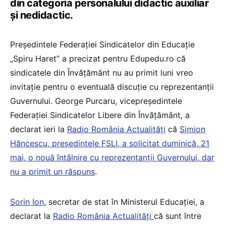
din categoria personalului didactic auxiliar
și nedidactic.
Președintele Federației Sindicatelor din Educație
„Spiru Haret” a precizat pentru Edupedu.ro că
sindicatele din Învățământ nu au primit luni vreo
invitație pentru o eventuală discuție cu reprezentanții
Guvernului. George Purcaru, vicepreședintele
Federației Sindicatelor Libere din Învățământ, a
declarat ieri la
Radio România Actualități
că
Simion
Hăncescu, președintele FSLI, a solicitat duminică, 21
mai, o nouă întâlnire cu reprezentanții Guvernului, dar
nu a primit un răspuns
.
Sorin Ion
, secretar de stat în Ministerul Educației, a
declarat la
Radio România Actualități
că sunt între