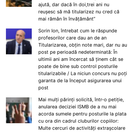
ajută, dar dacă în doi,trei ani nu
reușesc să mă titularizez nu cred că
mai rămân în învățământ”
Sorin Ion, întrebat cum le răspunde
profesorilor care dau an de an
Titularizarea, obțin note mari, dar nu au
post pe perioadă nedeterminată: În
ultimii ani am încercat să ținem cât se
poate de bine sub control posturile
titularizabile / La niciun concurs nu poți
garanta de la început asigurarea unui
post
Mai mulți părinți solicită, într-o petiție,
anularea deciziei ISMB de a nu mai
acorda sumele pentru posturile la plata
cu ora din cadrul cluburilor copiilor:
Multe cercuri de activități extrașcolare