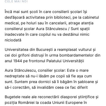
CELE MAI NOI
Încă mai sunt școli în care consilierii școlari își
desfășoară activitatea prin biblioteci, pe la cabinetul
medical, pe holuri sau în cancelarii, atrage atenția
consilierul școlar Aura Stănculescu / Sunt spații
inadecvate în care copilul nu va destăinui nimic
niciodată
Universitatea din București a reamplasat vulturul și
cei doi grifoni distruși în urma bombardamentelor din
anul 1944 pe frontonul Palatului Universității
Aura Stănculescu, consilier școlar: Este o mare
nedreptate să nu-i lăsăm pe copii să fie așa cum
sunt. Suntem prea dornici să îi băgăm în șabloane și
să-i corectăm, să invalidăm ceea ce fac diferit
Bugetele reale ale reconectării diasporei științifice și
poziția României la coada Uniunii Europene în