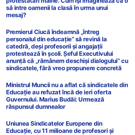
protestatari mâine. Cum își imaginează că o
să intre oamenii la clasă în urma unui
mesaj?
Premierul Ciucă îndeamnă „întreg
personalul din educație” să revină la
catedră, deși profesorii și angajații
protestează în școli. Șeful Executivului
anunță că „rămânem deschiși dialogului” cu
sindicatele, fără vreo propunere concretă
Ministrul Muncii nu a aflat că sindicatele din
Educație au refuzat încă de ieri oferta
Guvernului. Marius Budăi: Urmează
răspunsul dumnealor
Uniunea Sindicatelor Europene din
Educație, cu 11 milioane de profesori și