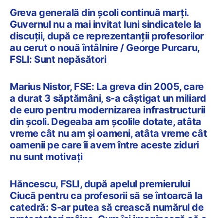
Greva generală din școli continuă marți.
Guvernul nu a mai invitat luni sindicatele la
discuții, după ce reprezentanții profesorilor
au cerut o nouă întâlnire / George Purcaru,
FSLI: Sunt nepăsători
Marius Nistor, FSE: La greva din 2005, care
a durat 3 săptămâni, s-a câștigat un miliard
de euro pentru modernizarea infrastructurii
din școli. Degeaba am școlile dotate, atâta
vreme cât nu am și oameni, atâta vreme cât
oamenii pe care îi avem între aceste ziduri
nu sunt motivați
Hăncescu, FSLI, după apelul premierului
Ciucă pentru ca profesorii să se întoarcă la
catedră: S-ar putea să crească numărul de