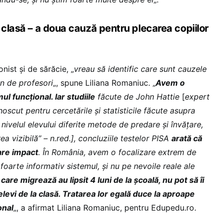
 clasă – a doua cauză pentru plecarea copiilor
nist și de sărăcie, „
vreau să identific care sunt cauzele
in de profesori
„, spune Liliana Romaniuc. „
Avem o
l funcțional. Iar studiile
făcute de John Hattie
[
expert
unoscut pentru cercetările și statisticile făcute asupra
 nivelul elevului diferite metode de predare și învățare,
ea vizibilă” – n.red.],
concluziile testelor PISA
arată că
are impact
. În România, avem o focalizare extrem de
foarte informativ sistemul, și nu pe nevoile reale ale
care migrează au lipsit 4 luni de la școală, nu pot să îi
i elevi de la clasă. Tratarea lor egală duce la aproape
onal
„, a afirmat Liliana Romaniuc, pentru Edupedu.ro.