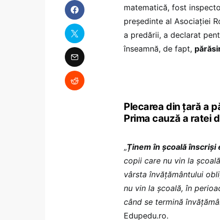
matematică, fost inspecto
președinte al Asociației 
a predării, a declarat pen
înseamnă, de fapt,
părăsi
Plecarea din țară a pă
Prima cauză a ratei 
„
Ținem în școală înscriși
copii care nu vin la școal
vârsta învățământului obl
nu vin la școală, în perio
când se termină învățămân
Edupedu.ro.