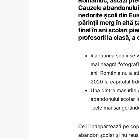
Romaniuc, astăzi preș
Cauzele abandonului ș
nedorite școli din Eu
părinții merg în altă ț
final în ani școlari pi
profesorii la clasă, 
Inacțiunea școlii se
mai neagră fotografi
ani: România nu a at
2020 la capitolul Ed
Una dintre măsurile 
abandonului școlar l
„cele mai sângerânde
Ce îi îndepărtează pe cop
abandon școlar și nu reuș