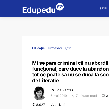
ȘTIRI
Educație
Profesori
Știri
Mi se pare criminal că nu abord
funcțional, care duce la abandon 
tot ce poate să nu se ducă la șc
de Literație
Raluca Pantazi
5 mai 2019
7 minute read
2
8.927 de vizualizări