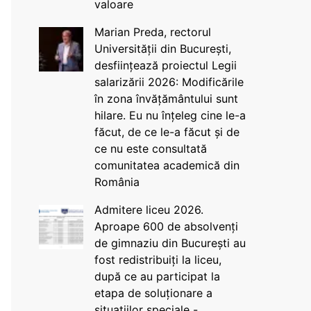
valoare
Marian Preda, rectorul
Universității din București,
desființează proiectul Legii
salarizării 2026: Modificările
în zona învățământului sunt
hilare. Eu nu înțeleg cine le-a
făcut, de ce le-a făcut și de
ce nu este consultată
comunitatea academică din
România
Admitere liceu 2026.
Aproape 600 de absolvenți
de gimnaziu din București au
fost redistribuiți la liceu,
după ce au participat la
etapa de soluționare a
situațiilor speciale -