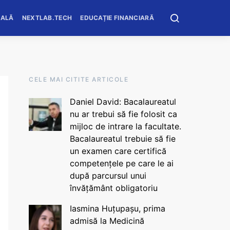
OALĂ
NEXTLAB.TECH
EDUCAȚIE FINANCIARĂ
CELE MAI CITITE ARTICOLE
Daniel David: Bacalaureatul
nu ar trebui să fie folosit ca
mijloc de intrare la facultate.
Bacalaureatul trebuie să fie
un examen care certifică
competențele pe care le ai
după parcursul unui
învățământ obligatoriu
Iasmina Huțupașu, prima
admisă la Medicină