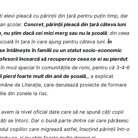
i elevi pleacă cu părinții din țară pentru puțin timp, dar
 an școlar.
Concret, părinții pleacă din țară câteva luni
olo, nu știm dacă cei mici merg sau nu la școală
; din ceea
 școală în țara în care ajung pentru câteva luni.
În
 se întâlnește în familii cu un statut socio-economic
profesorii încearcă să recupereze ceea ce ei au pierdut
.
 în mod special în comunitățile de romi, pentru că 3-4-6
ii pierd foarte mult din anii de școală
„, a explicat
omâne de Literație, care derulează proiecte de formare
ile din zonele la risc.
 avem la nivel oficial date care să ne spună câți copii
câți se întorc. Dar o bună parte dintre cei care părăsesc
dul copiilor care migrează astfel, însoțind părinții într-o
cându-se, și nu știm foarte multe despre ei
„.