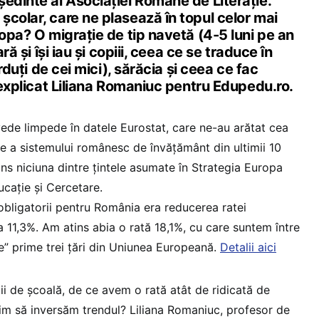
edinte al Asociației Române de Literație.
colar, care ne plasează în topul celor mai
ropa? O migrație de tip navetă (4-5 luni pe an
ară și își iau și copiii, ceea ce se traduce în
erduți de cei mici), sărăcia și ceea ce fac
a explicat Liliana Romaniuc pentru Edupedu.ro.
 vede limpede în datele Eurostat, care ne-au arătat cea
e a sistemului românesc de învățământ din ultimii 10
ins niciuna dintre țintele asumate în Strategia Europa
ucație și Cercetare.
obligatorii pentru România era reducerea ratei
a 11,3%. Am atins abia o rată 18,1%, cu care suntem între
” prime trei țări din Uniunea Europeană.
Detalii aici
ii de școală, de ce avem o rată atât de ridicată de
im să inversăm trendul? Liliana Romaniuc, profesor de