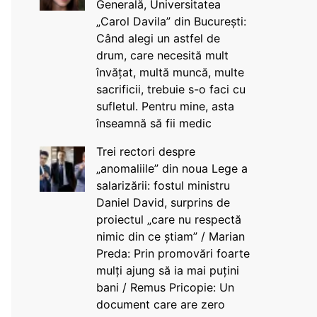
Generală, Universitatea
„Carol Davila” din București:
Când alegi un astfel de
drum, care necesită mult
învățat, multă muncă, multe
sacrificii, trebuie s-o faci cu
sufletul. Pentru mine, asta
înseamnă să fii medic
Trei rectori despre
„anomaliile” din noua Lege a
salarizării: fostul ministru
Daniel David, surprins de
proiectul „care nu respectă
nimic din ce știam” / Marian
Preda: Prin promovări foarte
mulți ajung să ia mai puțini
bani / Remus Pricopie: Un
document care are zero