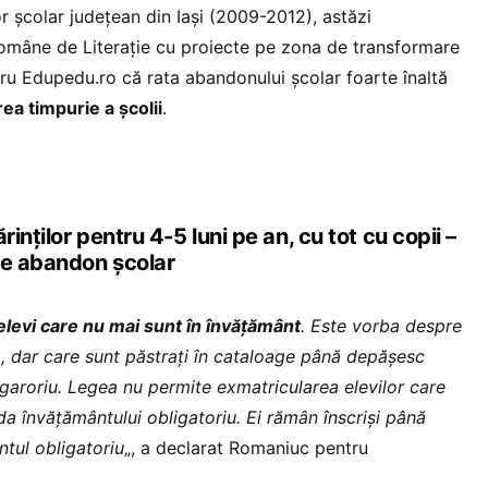
r școlar județean din Iași (2009-2012), astăzi
Române de Literație cu proiecte pe zona de transformare
tru Edupedu.ro că rata abandonului școlar foarte înaltă
rea timpurie a școlii
.
rinților pentru 4-5 luni pe an, cu tot cu copii –
de abandon școlar
 elevi care nu mai sunt în învățământ
. Este vorba despre
ă, dar care sunt păstrați în cataloage până depășesc
igaroriu. Legea nu permite exmatricularea elevilor care
ada învățământului obligatoriu. Ei rămân înscriși până
tul obligatoriu
„, a declarat Romaniuc pentru