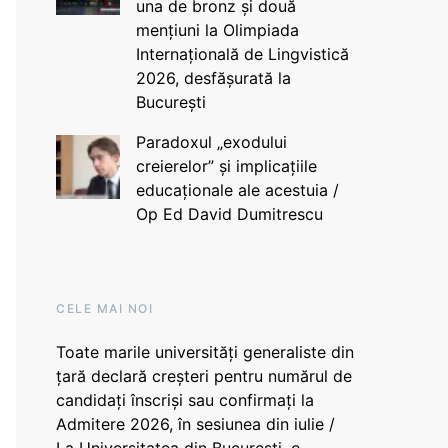
una de bronz și două
mențiuni la Olimpiada
Internațională de Lingvistică
2026, desfășurată la
București
Paradoxul „exodului
creierelor” și implicațiile
educaționale ale acestuia /
Op Ed David Dumitrescu
CELE MAI NOI
Toate marile universități generaliste din
țară declară creșteri pentru numărul de
candidați înscriși sau confirmați la
Admitere 2026, în sesiunea din iulie /