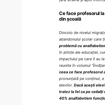
Ce face profesorul la
din școală
Dincolo de nivelul migrațio
abandonului școlar care ț
problemă cu analfabetismu
în științe ale educației, c
impactului pe care îl au la
reunite în volumul “Învățar
ceea ce face profesorul 
pronunțată pe conținut, e 
elevilor.
Dacă acești elevi 
tratez la fel ca pe ceilalț
40% analfabetism funcți