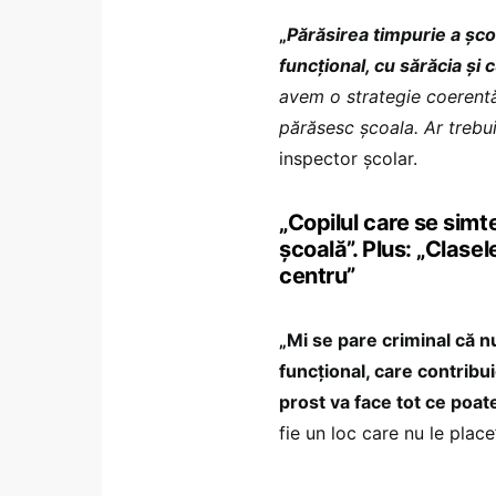
„
Părăsirea timpurie a șco
funcțional, cu sărăcia și c
avem o strategie coerentă 
părăsesc școala. Ar trebu
inspector școlar.
„Copilul care se simt
școală”. Plus: „Clase
centru”
„Mi se pare criminal că 
funcțional, care contribui
prost va face tot ce poat
fie un loc care nu le plac