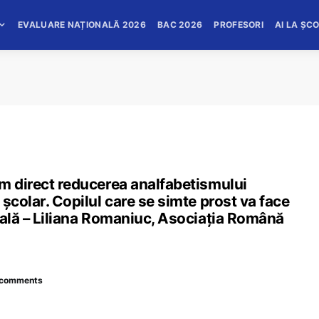
EVALUARE NAȚIONALĂ 2026
BAC 2026
PROFESORI
AI LA ȘC
ăm direct reducerea analfabetismului
școlar. Copilul care se simte prost va face
oală – Liliana Romaniuc, Asociația Română
 comments