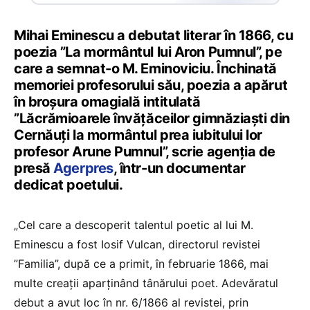
Mihai Eminescu a debutat literar în 1866, cu
poezia ”La mormântul lui Aron Pumnul”, pe
care a semnat-o M. Eminoviciu. Închinată
memoriei profesorului său, poezia a apărut
în broşura omagială intitulată
”Lăcrămioarele învățăceilor gimnăziaşti din
Cernăuți la mormântul prea iubitului lor
profesor Arune Pumnul”, scrie agenția de
presă
Agerpres
, într-un documentar
dedicat poetului.
„Cel care a descoperit talentul poetic al lui M.
Eminescu a fost Iosif Vulcan, directorul revistei
”Familia”, după ce a primit, în februarie 1866, mai
multe creații aparținând tânărului poet. Adevăratul
debut a avut loc în nr. 6/1866 al revistei, prin