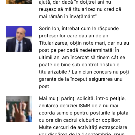
ajută, dar dacă în doi,trei ani nu
reușesc să mă titularizez nu cred că
mai rămân în învățământ”
Sorin Ion, întrebat cum le răspunde
profesorilor care dau an de an
Titularizarea, obțin note mari, dar nu au
post pe perioadă nedeterminată: În
ultimii ani am încercat să ținem cât se
poate de bine sub control posturile
titularizabile / La niciun concurs nu poți
garanta de la început asigurarea unui
post
Mai mulți părinți solicită, într-o petiție,
anularea deciziei ISMB de a nu mai
acorda sumele pentru posturile la plata
cu ora din cadrul cluburilor copiilor:
Multe cercuri de activități extrașcolare
vor dispărea de la 1 septembrie, spun