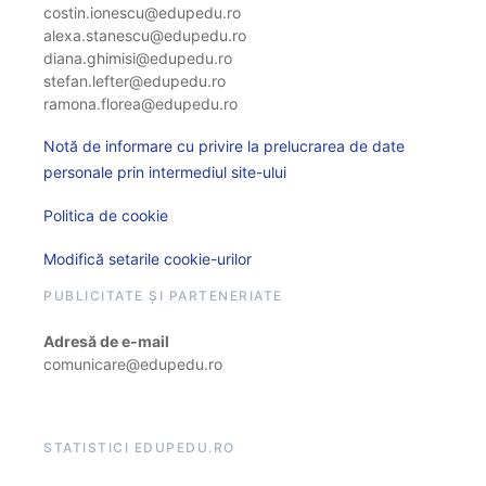
costin.ionescu@edupedu.ro
alexa.stanescu@edupedu.ro
diana.ghimisi@edupedu.ro
stefan.lefter@edupedu.ro
ramona.florea@edupedu.ro
Notă de informare cu privire la prelucrarea de date
personale prin intermediul site-ului
Politica de cookie
Modifică setarile cookie-urilor
PUBLICITATE ȘI PARTENERIATE
Adresă de e-mail
comunicare@edupedu.ro
STATISTICI EDUPEDU.RO