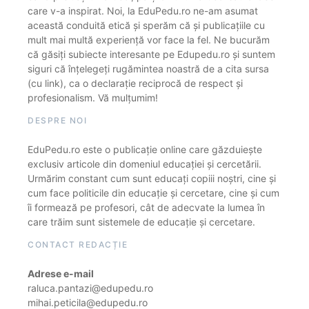
care v-a inspirat. Noi, la EduPedu.ro ne-am asumat
această conduită etică și sperăm că și publicațiile cu
mult mai multă experiență vor face la fel. Ne bucurăm
că găsiți subiecte interesante pe Edupedu.ro și suntem
siguri că înțelegeți rugămintea noastră de a cita sursa
(cu link), ca o declarație reciprocă de respect și
profesionalism. Vă mulțumim!
DESPRE NOI
EduPedu.ro este o publicație online care găzduiește
exclusiv articole din domeniul educației și cercetării.
Urmărim constant cum sunt educați copiii noștri, cine și
cum face politicile din educație și cercetare, cine și cum
îi formează pe profesori, cât de adecvate la lumea în
care trăim sunt sistemele de educație și cercetare.
CONTACT REDACȚIE
Adrese e-mail
raluca.pantazi@edupedu.ro
mihai.peticila@edupedu.ro