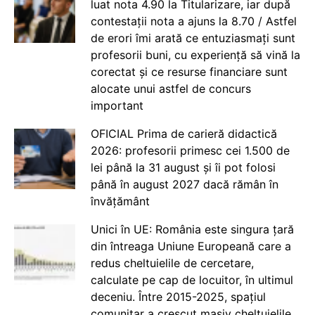
luat nota 4.90 la Titularizare, iar după
contestații nota a ajuns la 8.70 / Astfel
de erori îmi arată ce entuziasmați sunt
profesorii buni, cu experiență să vină la
corectat și ce resurse financiare sunt
alocate unui astfel de concurs
important
OFICIAL Prima de carieră didactică
2026: profesorii primesc cei 1.500 de
lei până la 31 august și îi pot folosi
până în august 2027 dacă rămân în
învățământ
Unici în UE: România este singura țară
din întreaga Uniune Europeană care a
redus cheltuielile de cercetare,
calculate pe cap de locuitor, în ultimul
deceniu. Între 2015-2025, spațiul
comunitar a crescut masiv cheltuielile