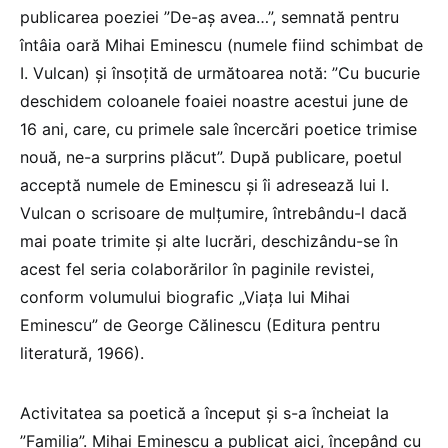
publicarea poeziei ”De-aş avea…”, semnată pentru
întâia oară Mihai Eminescu (numele fiind schimbat de
I. Vulcan) şi însoţită de următoarea notă: ”Cu bucurie
deschidem coloanele foaiei noastre acestui june de
16 ani, care, cu primele sale încercări poetice trimise
nouă, ne-a surprins plăcut”. După publicare, poetul
acceptă numele de Eminescu şi îi adresează lui I.
Vulcan o scrisoare de mulțumire, întrebându-l dacă
mai poate trimite şi alte lucrări, deschizându-se în
acest fel seria colaborărilor în paginile revistei,
conform volumului biografic „Viața lui Mihai
Eminescu” de George Călinescu (Editura pentru
literatură, 1966).
Activitatea sa poetică a început şi s-a încheiat la
”Familia”. Mihai Eminescu a publicat aici, începând cu