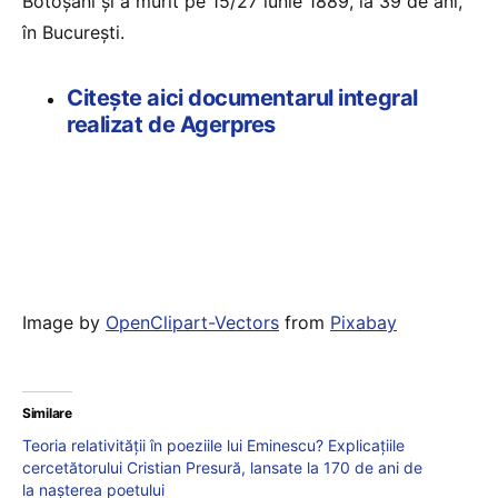
Botoșani și a murit pe 15/27 iunie 1889, la 39 de ani,
în București.
Citește aici documentarul integral
realizat de Agerpres
Image by
OpenClipart-Vectors
from
Pixabay
Similare
Teoria relativităţii în poeziile lui Eminescu? Explicațiile
cercetătorului Cristian Presură, lansate la 170 de ani de
la nașterea poetului