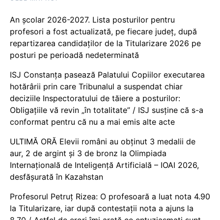
An școlar 2026-2027. Lista posturilor pentru
profesori a fost actualizată, pe fiecare județ, după
repartizarea candidaților de la Titularizare 2026 pe
posturi pe perioadă nedeterminată
ISJ Constanța pasează Palatului Copiilor executarea
hotărârii prin care Tribunalul a suspendat chiar
deciziile Inspectoratului de tăiere a posturilor:
Obligațiile vă revin „în totalitate” / ISJ susține că s-a
conformat pentru că nu a mai emis alte acte
ULTIMĂ ORĂ Elevii români au obținut 3 medalii de
aur, 2 de argint și 3 de bronz la Olimpiada
Internațională de Inteligență Artificială – IOAI 2026,
desfășurată în Kazahstan
Profesorul Petruț Rizea: O profesoară a luat nota 4.90
la Titularizare, iar după contestații nota a ajuns la
8.70 / Astfel de erori îmi arată ce entuziasmați sunt