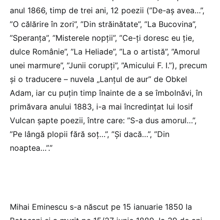
anul 1866, timp de trei ani, 12 poezii (”De-aş avea…”,
”O călărire în zori”, ”Din străinătate”, ”La Bucovina”,
”Speranţa”, ”Misterele nopţii”, ”Ce-ţi doresc eu ţie,
dulce Românie”, ”La Heliade”, ”La o artistă”, ”Amorul
unei marmure”, ”Junii corupţi”, ”Amicului F. I.”), precum
şi o traducere – nuvela „Lanţul de aur” de Obkel
Adam, iar cu puţin timp înainte de a se îmbolnăvi, în
primăvara anului 1883, i-a mai încredinţat lui Iosif
Vulcan şapte poezii, între care: ”S-a dus amorul…”,
”Pe lângă plopii fără soţ…”, ”Şi dacă…”, ”Din
noaptea…”.”
Mihai Eminescu s-a născut pe 15 ianuarie 1850 la