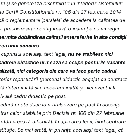
zării și se generează discriminări în interiorul sistemului”.
a Curții Constituționale nr. 106 din 27 februarie 2014,
că o reglementare ‘paralelă’ de accedere la calitatea de
ul preuniversitar configurează o instituție cu un regim
permite dobândirea calității antereferite în alte condiții
rea unui concurs
.
 cuprinsul aceluiași text legal,
nu se stabilesc nici
cadrele didactice urmează să ocupe posturile vacante
lizată, nici categoria din care va face parte cadrul
terior repartizării (personal didactic angajat cu contract
ă determinată sau nedeterminată) și nici eventuala
tivului cadru didactic pe post.
dură poate duce la o titularizare pe post în absența
rar celor stabilite prin Decizia nr. 106 din 27 februarie
ități creează dificultăți în aplicarea legii, fiind contrare
stituție. Se mai arată, în privința aceluiași text legal, că