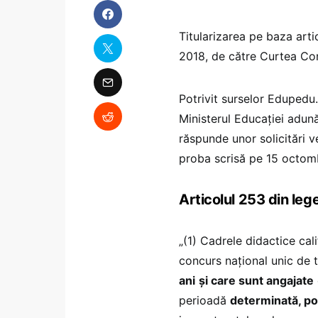
Titularizarea pe baza arti
2018, de către Curtea Con
Potrivit surselor Edupedu.
Ministerul Educației adună
răspunde unor solicitări 
proba scrisă pe 15 octomb
Articolul 253 din le
„(1) Cadrele didactice cal
concurs național unic de t
ani
și care sunt angajate
perioadă
determinată, pot