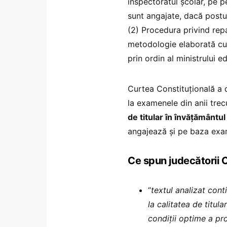
inspectoratul școlar, pe p
sunt angajate, dacă postul
(2) Procedura privind repa
metodologie elaborată cu 
prin ordin al ministrului ed
Curtea Constituțională a d
la examenele din anii trecu
de titular în învățământul
angajează și pe baza exame
Ce spun judecătorii C
“
textul analizat con
la calitatea de titula
condiții optime a pr