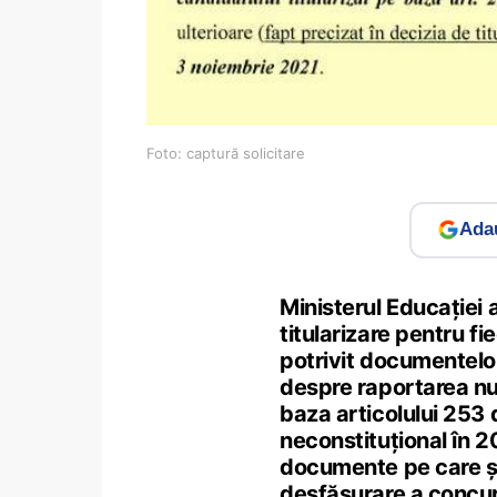
Foto: captură solicitare
Adau
Ministerul Educației a
titularizare pentru fi
potrivit documentelo
despre raportarea num
baza articolului 253 
neconstituțional în 
documente pe care șco
desfășurare a concurs