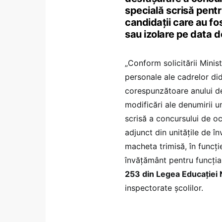
specială scrisă pentr
candidații care au fo
sau izolare pe data de
„Conform solicitării Minist
personale ale cadrelor dida
corespunzătoare anului de 
modificări ale denumirii u
scrisă a concursului de oc
adjunct din unitățile de î
macheta trimisă, în funcție
învățământ pentru funcția
253 din Legea Educației 
inspectorate școlilor.