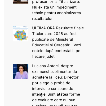
profesorilor la Titularizare:
Nu există un impediment
tehnic pentru anonimizarea
rezultatelor
ULTIMA ORĂ Rezultate finale
Titularizare 2026 au fost
publicate de Ministerul
Educației și Cercetării. Vezi
notele după contestații, pe
fiecare județ
Luciana Antoci, despre
examenul suplimentar de
admitere la liceu: Directorii
pot alege o probă de
interviu, o scrisoare de
intenție. Sunt atâtea forme
de evaluare care nu pun
presiune pe copii, care nu