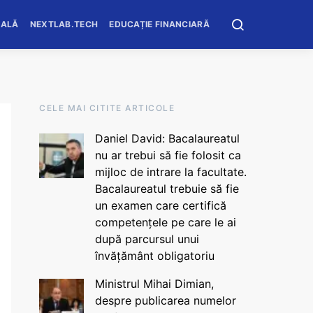
OALĂ
NEXTLAB.TECH
EDUCAȚIE FINANCIARĂ
CELE MAI CITITE ARTICOLE
Daniel David: Bacalaureatul
nu ar trebui să fie folosit ca
mijloc de intrare la facultate.
Bacalaureatul trebuie să fie
un examen care certifică
competențele pe care le ai
după parcursul unui
învățământ obligatoriu
Ministrul Mihai Dimian,
despre publicarea numelor