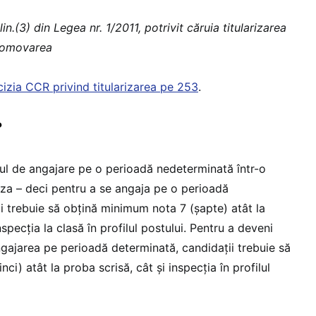
in.(3) din Legea nr. 1/2011, potrivit căruia titularizarea
promovarea
izia CCR privind titularizarea pe 253
.
?
ul de angajare pe o perioadă nedeterminată într-o
riza – deci pentru a se angaja pe o perioadă
i trebuie să obțină minimum nota 7 (șapte) atât la
nspecția la clasă în profilul postului. Pentru a deveni
ngajarea pe perioadă determinată, candidații trebuie să
i) atât la proba scrisă, cât și inspecția în profilul