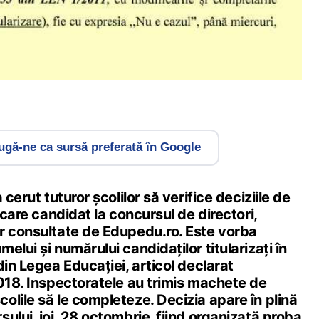
gă-ne ca sursă preferată în Google
 cerut tuturor școlilor să verifice deciziile de
ecare candidat la concursul de directori,
r consultate de Edupedu.ro. Este vorba
elui și numărului candidaților titularizați în
din Legea Educației, articol declarat
2018. Inspectoratele au trimis machete de
lile să le completeze. Decizia apare în plină
ului, joi, 28 octombrie, fiind organizată proba