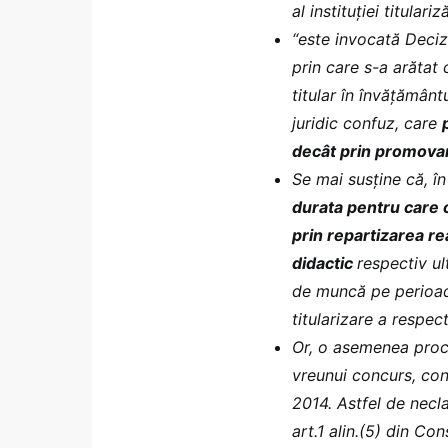
al instituției titulari
“este invocată Decizi
prin care s-a arătat 
titular în învățământ
juridic confuz, care
decât prin promova
Se mai susține că, în
durata pentru care 
prin repartizarea rea
didactic
respectiv ul
de muncă pe perioad
titularizare a respec
Or, o asemenea proce
vreunui concurs, cont
2014. Astfel de neclar
art.1 alin.(5) din Con