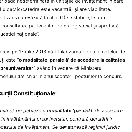
erioadă nedeterminată în unitățile de învățământ în care
 didactic/catedra este vacant(ă) și are viabilitate.
rtizarea prevăzută la alin. (1) se stabilește prin
consultarea partenerilor de dialog social și aprobată
ucației naționale”.
ecis pe 17 iulie 2018 că titularizarea pe baza notelor de
ți este “
o modalitate ‘paralelă’ de accedere la calitatea
 preuniversitar
”, având în vedere că Ministerul
nului dat chiar în anul scoaterii posturilor la concurs.
urții Constituționale:
tinuă să perpetueze o
modalitate ‘paralelă’
de accedere
r în învățământul preuniversitar, contrară derulării în
ocesului de învățământ. Se denaturează regimul juridic