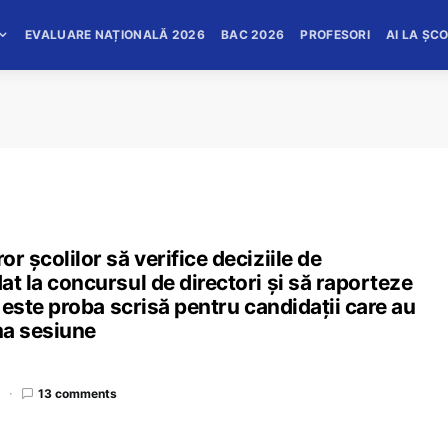
EVALUARE NAȚIONALĂ 2026
BAC 2026
PROFESORI
AI LA ȘC
or școlilor să verifice deciziile de
dat la concursul de directori și să raporteze
zi este proba scrisă pentru candidații care au
ima sesiune
d
13 comments