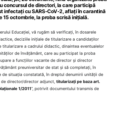
u concursul de directori, la care participă
st infectați cu SARS-CoV-2, aflați în carantină
 15 octombrie, la proba scrisă inițială.
erului Educației, vă rugăm să verificați, în dosarele
ctice, deciziile inițiale de titularizare a candidaților
titularizare a cadrului didactic, dinaintea eventualelor
nităților de învățământ, care au participat la proba
upare a funcțiilor vacante de director și director
nvățământ preuniversitar de stat și să completați, în
 de situația constatată, în dreptul denumirii unității de
 de director/director adjunct,
titularizați pe baza art.
Naționale 1/2011
”, potrivit documentului transmis de