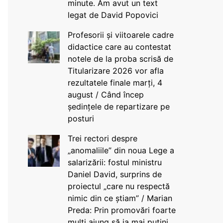
minute. Am avut un text
legat de David Popovici
Profesorii și viitoarele cadre
didactice care au contestat
notele de la proba scrisă de
Titularizare 2026 vor afla
rezultatele finale marți, 4
august / Când încep
ședințele de repartizare pe
posturi
Trei rectori despre
„anomaliile” din noua Lege a
salarizării: fostul ministru
Daniel David, surprins de
proiectul „care nu respectă
nimic din ce știam” / Marian
Preda: Prin promovări foarte
mulți ajung să ia mai puțini