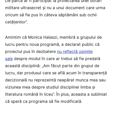
De parcă ar fi participat la proiectarea unei dotări
militare ultrasecret și nu a unui document care urma
oricum să fie pus în câteva săptămâni sub ochii
cetățenilor”.
Amintim că Monica Halaszi, membră a grupului de
lucru pentru noua programă, a declarat public că
proiectul pus în dezbatere
nu reflectă opiniile
sale
despre modul în care ar trebui să fie predată
această disciplină: „Am făcut parte din grupul de
lucru, dar produsul care se află acum în transparență
decizională nu reprezeintă neapărat munca mea sau
viziunea mea despre studiul disciplinei limba și
literatura română în liceu”. În plus, aceasta a subliniat
că speră ca programa să fie modificată.