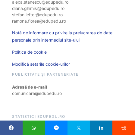
alexa.stanescu@edupedu.ro
diana.ghimisi@edupedu.ro
stefan.lefter@edupedu.ro
ramona.florea@edupedu.ro
Notă de informare cu privire la prelucrarea de date
personale prin intermediul site-ului
Politica de cookie
Modifică setarile cookie-urilor
PUBLICITATE ȘI PARTENERIATE
Adresă de e-mail
comunicare@edupedu.ro
STATISTICI EDUPEDU.RO
466.176.508 vizite