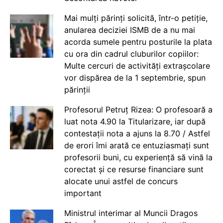
Mai mulți părinți solicită, într-o petiție,
anularea deciziei ISMB de a nu mai
acorda sumele pentru posturile la plata
cu ora din cadrul cluburilor copiilor:
Multe cercuri de activități extrașcolare
vor dispărea de la 1 septembrie, spun
părinții
Profesorul Petruț Rizea: O profesoară a
luat nota 4.90 la Titularizare, iar după
contestații nota a ajuns la 8.70 / Astfel
de erori îmi arată ce entuziasmați sunt
profesorii buni, cu experiență să vină la
corectat și ce resurse financiare sunt
alocate unui astfel de concurs
important
Ministrul interimar al Muncii Dragos