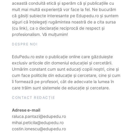
această conduită etică și sperăm că și publicațiile cu
mult mai multă experiență vor face la fel. Ne bucurăm
că găsiți subiecte interesante pe Edupedu.ro și suntem
siguri că înțelegeți rugămintea noastră de a cita sursa
(cu link), ca o declarație reciprocă de respect și
profesionalism. Vă mulțumim!
DESPRE NOI
EduPedu.ro este o publicație online care găzduiește
exclusiv articole din domeniul educației și cercetării.
Urmărim constant cum sunt educați copiii noștri, cine și
cum face politicile din educație și cercetare, cine și cum
îi formează pe profesori, cât de adecvate la lumea în
care trăim sunt sistemele de educație și cercetare.
CONTACT REDACȚIE
Adrese e-mail
raluca.pantazi@edupedu.ro
mihai.peticila@edupedu.ro
costin.ionescu@edupedu.ro