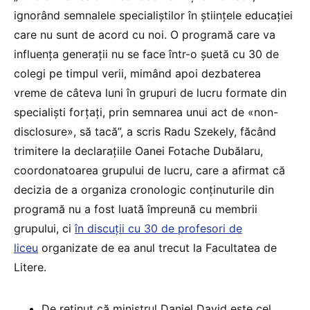
ignorând semnalele specialiștilor în științele educației
care nu sunt de acord cu noi. O programă care va
influența generații nu se face într-o șuetă cu 30 de
colegi pe timpul verii, mimând apoi dezbaterea
vreme de câteva luni în grupuri de lucru formate din
specialiști forțați, prin semnarea unui act de «non-
disclosure», să tacă”, a scris Radu Szekely, făcând
trimitere la declarațiile Oanei Fotache Dubălaru,
coordonatoarea grupului de lucru, care a afirmat că
decizia de a organiza cronologic conținuturile din
programă nu a fost luată împreună cu membrii
grupului, ci
în discuții cu 30 de profesori de
liceu
organizate de ea anul trecut la Facultatea de
Litere.
De reținut că ministrul Daniel David este cel