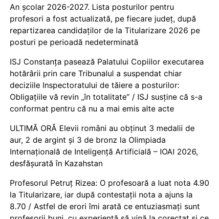
An școlar 2026-2027. Lista posturilor pentru
profesori a fost actualizată, pe fiecare județ, după
repartizarea candidaților de la Titularizare 2026 pe
posturi pe perioadă nedeterminată
ISJ Constanța pasează Palatului Copiilor executarea
hotărârii prin care Tribunalul a suspendat chiar
deciziile Inspectoratului de tăiere a posturilor:
Obligațiile vă revin „în totalitate” / ISJ susține că s-a
conformat pentru că nu a mai emis alte acte
ULTIMĂ ORĂ Elevii români au obținut 3 medalii de
aur, 2 de argint și 3 de bronz la Olimpiada
Internațională de Inteligență Artificială – IOAI 2026,
desfășurată în Kazahstan
Profesorul Petruț Rizea: O profesoară a luat nota 4.90
la Titularizare, iar după contestații nota a ajuns la
8.70 / Astfel de erori îmi arată ce entuziasmați sunt
profesorii buni, cu experiență să vină la corectat și ce