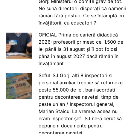
Gorj: Ministerul o comite grav de tot.
Ne sună directorii disperați că oamenii
rămân fără posturi. Ce se întâmplă cu
învățătorii, cu educatorii?
OFICIAL Prima de carieră didactică
2026: profesorii primesc cei 1.500 de
lei până la 31 august și îi pot folosi
până în august 2027 dacă rămân în
învățământ
Șeful ISJ Gorj, alți 8 inspectori și
personal auxiliar trebuie să returneze
peste 55.000 de lei, bani acordați
pentru decontarea navetei, timp de
peste un an / Inspectorul general,
Marian Staicu: La vremea aceea nu
eram inspector șef. ISJ ne-a cerut să
depunem documente pentru
decontarea navetei