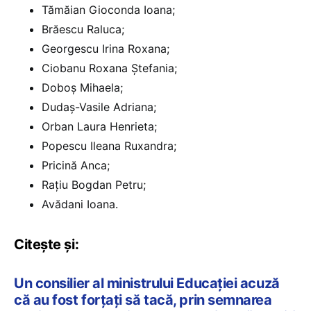
Tămăian Gioconda Ioana;
Brăescu Raluca;
Georgescu Irina Roxana;
Ciobanu Roxana Ștefania;
Doboș Mihaela;
Dudaș-Vasile Adriana;
Orban Laura Henrieta;
Popescu Ileana Ruxandra;
Pricină Anca;
Rațiu Bogdan Petru;
Avădani Ioana.
Citește și:
Un consilier al ministrului Educației acuză
că au fost forțați să tacă, prin semnarea