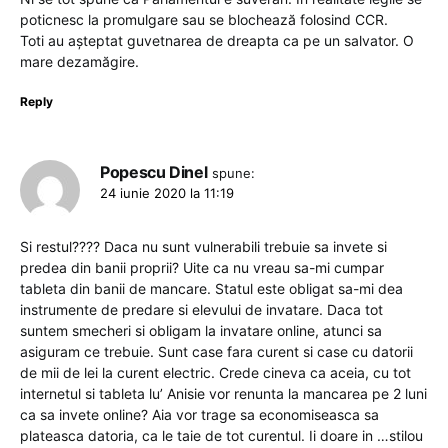
poticnesc la promulgare sau se blochează folosind CCR.
Toti au așteptat guvetnarea de dreapta ca pe un salvator. O
mare dezamăgire.
Reply
Popescu Dinel
spune:
24 iunie 2020 la 11:19
Si restul???? Daca nu sunt vulnerabili trebuie sa invete si
predea din banii proprii? Uite ca nu vreau sa-mi cumpar
tableta din banii de mancare. Statul este obligat sa-mi dea
instrumente de predare si elevului de invatare. Daca tot
suntem smecheri si obligam la invatare online, atunci sa
asiguram ce trebuie. Sunt case fara curent si case cu datorii
de mii de lei la curent electric. Crede cineva ca aceia, cu tot
internetul si tableta lu’ Anisie vor renunta la mancarea pe 2 luni
ca sa invete online? Aia vor trage sa economiseasca sa
plateasca datoria, ca le taie de tot curentul. Ii doare in …stilou