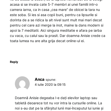
acasa si se invata cate 5-7 membri ai unei familii intr-o
camera iarna, ca in casa „cea mare” de obicei la tara nu
este soba. Si ies si asa copii buni, pentru ca lipsurile si
dorinta de a se ridica la alt nivel sunt mult mai mari decat
pentru cel care azi merge la inot, maine la dans modern si
apoi la 7 meditatii. Aici singura meditatie e afara pe iarba
cu vaca, cu calul sau la prasit. Dar doamna Anisie crede ca
toata lumea nu are alta grija decat online-ul ei.
Reply
Anca
spune:
4 iulie 2020 la 09:15
Doamnă Anisie degeaba l-e dați elevilor laptop sau
tabletă deoarece tot nu vor intra la cursurile online. La
noi s-au dat pe la sfârșitul lunii mai-începutul lui iunie și