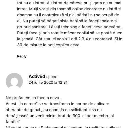
tot nu au intrat. Au intrat de câteva ori și gata nu au mai
intrat. Mulți vor și din toamnă online deoarece nu intră și
doamna nu îi controlează și nici părinții nu se ocupă de
ei. Nu puteți să băgați niște bani să le faceți toalete și
grupuri sanitare. Lăsați tehnologia faceți ceva adevărat.
Puteți face și prin rotație măcar copilul să se poată duce
la școală. Cât stau ei acolo 1 oră 2,3,4 nu contează. Și în
30 de minute le poți explica ceva.
Reply
ActivEd
spune:
24 iunie 2020 la 12:31
Ne prefacem ca facem ceva .
Acest ,,la cerere” se va transforma in norme de aplicare
aberante de genul ,,cu condiția ca solicitantul sa nu
depășească un venit minim brut de 300 lei per membru al
familiei”
Ni se tot spune ca Parlamentul e suveran. In realitate legile se