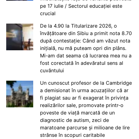
pe 17 iulie / Sectorul educației este
crucial
De la 4.90 la Titularizare 2026, o
învățătoare din Sibiu a primit nota 8.70
după contestație: Când am văzut nota
inițială, nu mă puteam opri din plâns.
Mi-am dat seama că lucrarea mea nu a
fost corectată în adevăratul sens al
cuvântului
Un cunoscut profesor de la Cambridge
a demisionat în urma acuzațiilor că ar
fi plagiat sau ar fi exagerat în privința
realizărilor sale, promovate printr-o
poveste de viață marcată de un
diagnostic de autism, zeci de
maratoane parcurse și milioane de lire
strânse în scopuri caritabile