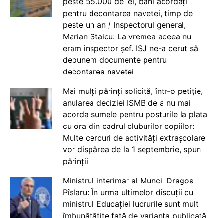
peste 55.000 de lei, bani acordați
pentru decontarea navetei, timp de
peste un an / Inspectorul general,
Marian Staicu: La vremea aceea nu
eram inspector șef. ISJ ne-a cerut să
depunem documente pentru
decontarea navetei
Mai mulți părinți solicită, într-o petiție,
anularea deciziei ISMB de a nu mai
acorda sumele pentru posturile la plata
cu ora din cadrul cluburilor copiilor:
Multe cercuri de activități extrașcolare
vor dispărea de la 1 septembrie, spun
părinții
Ministrul interimar al Muncii Dragos
Pîslaru: În urma ultimelor discuții cu
ministrul Educației lucrurile sunt mult
îmbunătățite față de varianta publicată