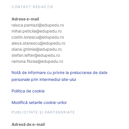
CONTACT REDACȚIE
Adrese e-mail
raluca.pantazi@edupedu.ro
mihai.peticila@edupedu.ro
costin.ionescu@edupedu.ro
alexa.stanescu@edupedu.ro
diana.ghimisi@edupedu.ro
stefan.lefter@edupedu.ro
ramona.florea@edupedu.ro
Notă de informare cu privire la prelucrarea de date
personale prin intermediul site-ului
Politica de cookie
Modifică setarile cookie-urilor
PUBLICITATE ȘI PARTENERIATE
Adresă de e-mail