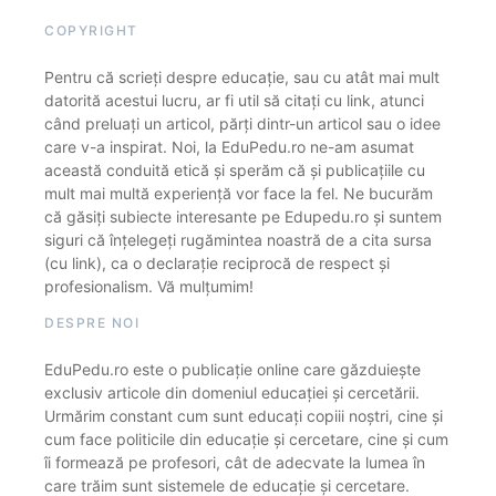
COPYRIGHT
Pentru că scrieți despre educație, sau cu atât mai mult
datorită acestui lucru, ar fi util să citați cu link, atunci
când preluați un articol, părți dintr-un articol sau o idee
care v-a inspirat. Noi, la EduPedu.ro ne-am asumat
această conduită etică și sperăm că și publicațiile cu
mult mai multă experiență vor face la fel. Ne bucurăm
că găsiți subiecte interesante pe Edupedu.ro și suntem
siguri că înțelegeți rugămintea noastră de a cita sursa
(cu link), ca o declarație reciprocă de respect și
profesionalism. Vă mulțumim!
DESPRE NOI
EduPedu.ro este o publicație online care găzduiește
exclusiv articole din domeniul educației și cercetării.
Urmărim constant cum sunt educați copiii noștri, cine și
cum face politicile din educație și cercetare, cine și cum
îi formează pe profesori, cât de adecvate la lumea în
care trăim sunt sistemele de educație și cercetare.