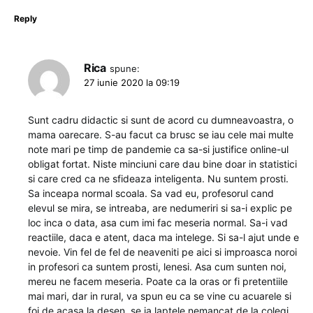
Reply
Rica
spune:
27 iunie 2020 la 09:19
Sunt cadru didactic si sunt de acord cu dumneavoastra, o
mama oarecare. S-au facut ca brusc se iau cele mai multe
note mari pe timp de pandemie ca sa-si justifice online-ul
obligat fortat. Niste minciuni care dau bine doar in statistici
si care cred ca ne sfideaza inteligenta. Nu suntem prosti.
Sa inceapa normal scoala. Sa vad eu, profesorul cand
elevul se mira, se intreaba, are nedumeriri si sa-i explic pe
loc inca o data, asa cum imi fac meseria normal. Sa-i vad
reactiile, daca e atent, daca ma intelege. Si sa-l ajut unde e
nevoie. Vin fel de fel de neaveniti pe aici si improasca noroi
in profesori ca suntem prosti, lenesi. Asa cum sunten noi,
mereu ne facem meseria. Poate ca la oras or fi pretentiile
mai mari, dar in rural, va spun eu ca se vine cu acuarele si
foi de acasa la desen, se ia laptele nemancat de la colegi