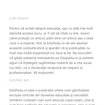
COPYRIGHT
Pentru că scrieți despre educație, sau cu atât mai mult
datorită acestui lucru, ar fi util să citați cu link, atunci
când preluați un articol, părți dintr-un articol sau o idee
care v-a inspirat. Noi, la EduPedu.ro ne-am asumat
această conduită etică și sperăm că și publicațiile cu
mult mai multă experiență vor face la fel. Ne bucurăm
că găsiți subiecte interesante pe Edupedu.ro și suntem
siguri că înțelegeți rugămintea noastră de a cita sursa
(cu link), ca o declarație reciprocă de respect și
profesionalism. Vă mulțumim!
DESPRE NOI
EduPedu.ro este o publicație online care găzduiește
exclusiv articole din domeniul educației și cercetării.
Urmărim constant cum sunt educați copiii noștri, cine și
cum face politicile din educație și cercetare, cine și cum