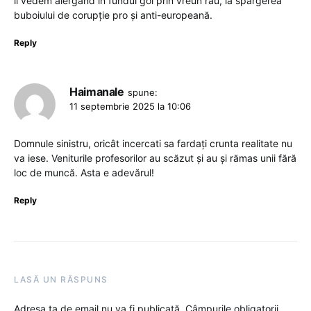
îl vedem alergând în fundul gol prin vreun râu, la spargerea
buboiului de corupție pro și anti-europeană.
Reply
Haimanale
spune:
11 septembrie 2025 la 10:06
Domnule sinistru, oricât incercati sa fardați crunta realitate nu
va iese. Veniturile profesorilor au scăzut și au și rămas unii fără
loc de muncă. Asta e adevărul!
Reply
LASĂ UN RĂSPUNS
Adresa ta de email nu va fi publicată.
Câmpurile obligatorii