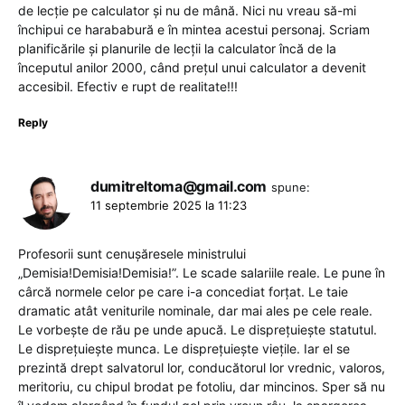
de lecție pe calculator și nu de mână. Nici nu vreau să-mi
închipui ce harababură e în mintea acestui personaj. Scriam
planificările și planurile de lecții la calculator încă de la
începutul anilor 2000, când prețul unui calculator a devenit
accesibil. Efectiv e rupt de realitate!!!
Reply
dumitreltoma@gmail.com
spune:
11 septembrie 2025 la 11:23
Profesorii sunt cenușăresele ministrului
„Demisia!Demisia!Demisia!”. Le scade salariile reale. Le pune în
cârcă normele celor pe care i-a concediat forțat. Le taie
dramatic atât veniturile nominale, dar mai ales pe cele reale.
Le vorbește de rău pe unde apucă. Le disprețuiește statutul.
Le disprețuiește munca. Le disprețuiește viețile. Iar el se
prezintă drept salvatorul lor, conducătorul lor vrednic, valoros,
meritoriu, cu chipul brodat pe fotoliu, dar mincinos. Sper să nu