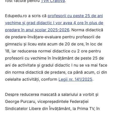
fost făcute pentru
TVR Craiova
.
Edupedu.ro a scris că
profesorii cu peste 25 de ani
vechime și grad didactic I vor avea 4 ore în plus de
predare în anul școlar 2025-2026
. Norma didactică
de predare-învățare-evaluare pentru profesorii de
gimnaziu și liceu este acum de 20 de ore, în loc de
18, iar reducerea normei didactice cu 2 ore pentru
profesorii cu vechime în învățământ de peste 25 de
ani de activitate și gradul didactic I nu se va mai face
din norma didactică de predare, ca până acum, ci din
celelalte activități, conform
Legii nr. 141/2025
.
Despre reducerea mascată a salariului a vorbit și
George Purcaru, vicepreședintele Federației
Sindicatelor Libere din Învățământ, la Prima TV, în