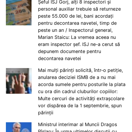
Șeful ISJ Gorj, alți 8 inspectori și
personal auxiliar trebuie să returneze
peste 55.000 de lei, bani acordați
pentru decontarea navetei, timp de
peste un an / Inspectorul general,
Marian Staicu: La vremea aceea nu
eram inspector șef. ISJ ne-a cerut să
depunem documente pentru
decontarea navetei
Mai mulți părinți solicită, într-o petiție,
anularea deciziei ISMB de a nu mai
acorda sumele pentru posturile la plata
cu ora din cadrul cluburilor copiilor:
Multe cercuri de activități extrașcolare
vor dispărea de la 1 septembrie, spun
părinții
Ministrul interimar al Muncii Dragos
Pîslaru: În urma ultimelor discuții cu