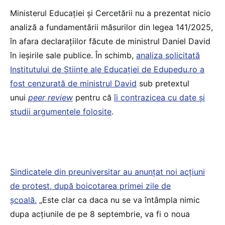
Ministerul Educației și Cercetării nu a prezentat nicio
analiză a fundamentării măsurilor din legea 141/2025,
în afara declarațiilor făcute de ministrul Daniel David
în ieșirile sale publice. În schimb,
analiza solicitată
Institutului de Științe ale Educației de Edupedu.ro a
fost cenzurată de ministrul David
sub pretextul
unui
peer review
pentru că
îi contrazicea cu date și
studii argumentele folosite
.
Sindicatele din preuniversitar au anunțat noi acțiuni
de protest, după boicotarea primei zile de
școală.
„Este clar ca daca nu se va întâmpla nimic
dupa acțiunile de pe 8 septembrie, va fi o noua