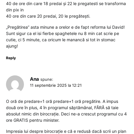
40 de ore din care 18 predai și 22 le pregatesti se transforma
din pix in
40 ore din care 20 predai, 20 le pregătești.
„Pregătirea” asta minune a orelor e de fapt reforma lui David!
Sunt sigur ca el isi fierbe spaghetele nu 8 min cat scrie pe
cutie, ci 5 minute, ca oricum le manancă si tot in stomac
ajung!
Reply
Ana
spune:
11 septembrie 2025 la 12:21
O oră de predare=1 oră predare+1 oră pregătire. A impus
două ore în plus, 4 în programul săptămânal, FĂRĂ să taie
absolut nimic din birocrație. Deci ne-a crescut programul cu 4
ore GRATIS pentru minister.
Impresia lui despre birocrație e că e redusă dacă scrii un plan