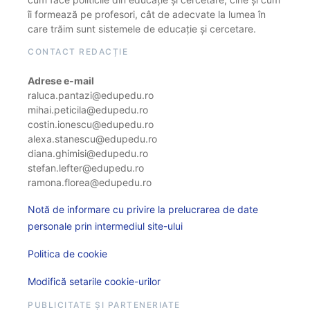
îi formează pe profesori, cât de adecvate la lumea în
care trăim sunt sistemele de educație și cercetare.
CONTACT REDACȚIE
Adrese e-mail
raluca.pantazi@edupedu.ro
mihai.peticila@edupedu.ro
costin.ionescu@edupedu.ro
alexa.stanescu@edupedu.ro
diana.ghimisi@edupedu.ro
stefan.lefter@edupedu.ro
ramona.florea@edupedu.ro
Notă de informare cu privire la prelucrarea de date
personale prin intermediul site-ului
Politica de cookie
Modifică setarile cookie-urilor
PUBLICITATE ȘI PARTENERIATE