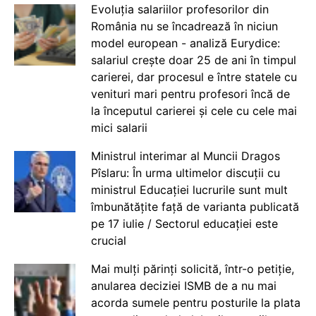
Evoluția salariilor profesorilor din
România nu se încadrează în niciun
model european - analiză Eurydice:
salariul crește doar 25 de ani în timpul
carierei, dar procesul e între statele cu
venituri mari pentru profesori încă de
la începutul carierei și cele cu cele mai
mici salarii
Ministrul interimar al Muncii Dragos
Pîslaru: În urma ultimelor discuții cu
ministrul Educației lucrurile sunt mult
îmbunătățite față de varianta publicată
pe 17 iulie / Sectorul educației este
crucial
Mai mulți părinți solicită, într-o petiție,
anularea deciziei ISMB de a nu mai
acorda sumele pentru posturile la plata