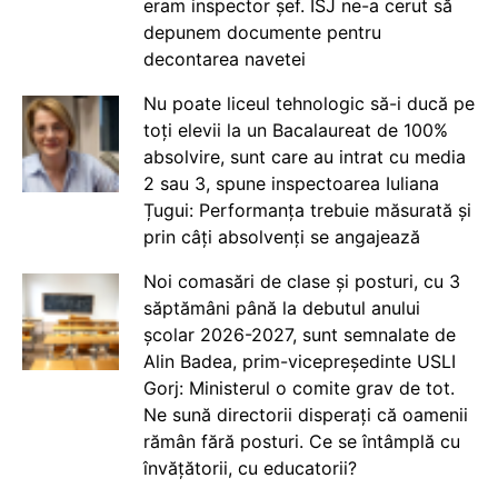
eram inspector șef. ISJ ne-a cerut să
depunem documente pentru
decontarea navetei
Nu poate liceul tehnologic să-i ducă pe
toți elevii la un Bacalaureat de 100%
absolvire, sunt care au intrat cu media
2 sau 3, spune inspectoarea Iuliana
Țugui: Performanța trebuie măsurată și
prin câți absolvenți se angajează
Noi comasări de clase și posturi, cu 3
săptămâni până la debutul anului
școlar 2026-2027, sunt semnalate de
Alin Badea, prim-vicepreședinte USLI
Gorj: Ministerul o comite grav de tot.
Ne sună directorii disperați că oamenii
rămân fără posturi. Ce se întâmplă cu
învățătorii, cu educatorii?