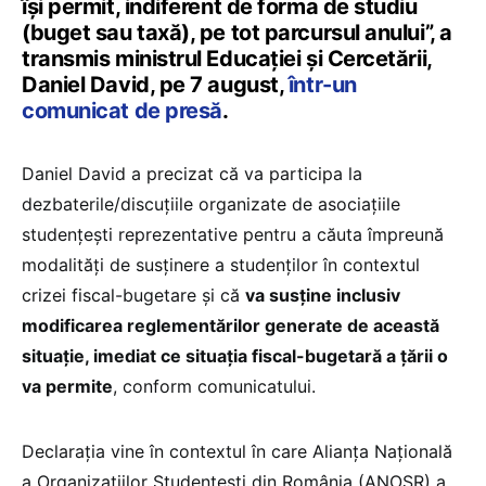
își permit, indiferent de forma de studiu
(buget sau taxă), pe tot parcursul anului”, a
transmis ministrul Educației și Cercetării,
Daniel David, pe 7 august,
într-un
comunicat de presă
.
Daniel David a precizat că va participa la
dezbaterile/discuțiile organizate de asociațiile
studențești reprezentative pentru a căuta împreună
modalități de susținere a studenților în contextul
crizei fiscal-bugetare și că
va susține inclusiv
modificarea reglementărilor generate de această
situație, imediat ce situația fiscal-bugetară a țării o
va permite
, conform comunicatului.
Declarația vine în contextul în care Alianța Națională
a Organizațiilor Studențești din România (ANOSR) a