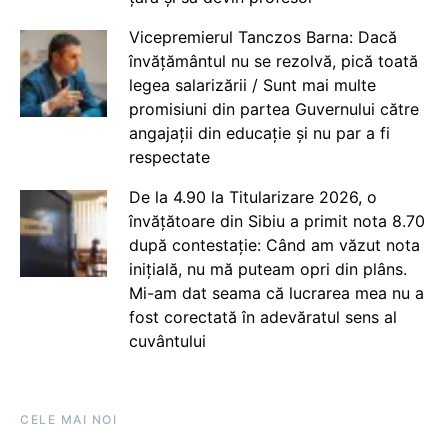
Vicepremierul Tanczos Barna: Dacă
învățământul nu se rezolvă, pică toată
legea salarizării / Sunt mai multe
promisiuni din partea Guvernului către
angajații din educație și nu par a fi
respectate
De la 4.90 la Titularizare 2026, o
învățătoare din Sibiu a primit nota 8.70
după contestație: Când am văzut nota
inițială, nu mă puteam opri din plâns.
Mi-am dat seama că lucrarea mea nu a
fost corectată în adevăratul sens al
cuvântului
CELE MAI NOI