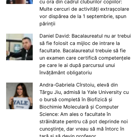
cu ora din cadrul cluburilor copiilor:
Multe cercuri de activități extrașcolare
vor dispărea de la 1 septembrie, spun
părinții
Daniel David: Bacalaureatul nu ar trebui
să fie folosit ca mijloc de intrare la
facultate. Bacalaureatul trebuie să fie
un examen care certifică competențele
pe care le ai după parcursul unui
învățământ obligatoriu
Andra-Gabriela Cîrstoiu, elevă din
Târgu Jiu, admisă la Yale University cu
o bursă completă în Biofizică și
Biochimie Moleculară și Computer
Science: Am ales o facultate în
străinătate pentru că pot deprinde noi
cunoștințe, dar vreau să mă întorc în
țară și să devin profesor