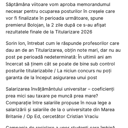
Săptămâna viitoare vom aproba memorandumul
necesar pentru ocuparea posturilor în creșele care
vor fi finalizate în perioada următoare, spune
premierul Bolojan, la 2 zile după ce s-au afișat
rezultatele finale de la Titularizare 2026
Sorin Ion, întrebat cum le răspunde profesorilor care
dau an de an Titularizarea, obțin note mari, dar nu au
post pe perioadă nedeterminată: În ultimii ani am
încercat să ținem cât se poate de bine sub control
posturile titularizabile / La niciun concurs nu poți
garanta de la început asigurarea unui post
Salarizarea învățământului universitar – coeficienți
prea mici sau taxare pe muncă prea mare?
Comparație între salariile propuse în noua lege a
salarizării și salariile de la o universitate din Marea
Britanie / Op Ed, cercetător Cristian Vraciu
Campania de reciclare a unor studenți care îmbină