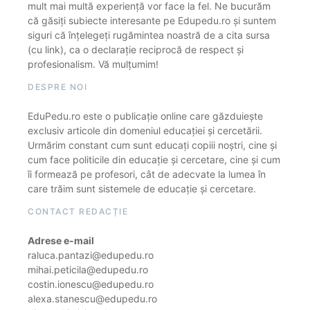
mult mai multă experiență vor face la fel. Ne bucurăm
că găsiți subiecte interesante pe Edupedu.ro și suntem
siguri că înțelegeți rugămintea noastră de a cita sursa
(cu link), ca o declarație reciprocă de respect și
profesionalism. Vă mulțumim!
DESPRE NOI
EduPedu.ro este o publicație online care găzduiește
exclusiv articole din domeniul educației și cercetării.
Urmărim constant cum sunt educați copiii noștri, cine și
cum face politicile din educație și cercetare, cine și cum
îi formează pe profesori, cât de adecvate la lumea în
care trăim sunt sistemele de educație și cercetare.
CONTACT REDACȚIE
Adrese e-mail
raluca.pantazi@edupedu.ro
mihai.peticila@edupedu.ro
costin.ionescu@edupedu.ro
alexa.stanescu@edupedu.ro