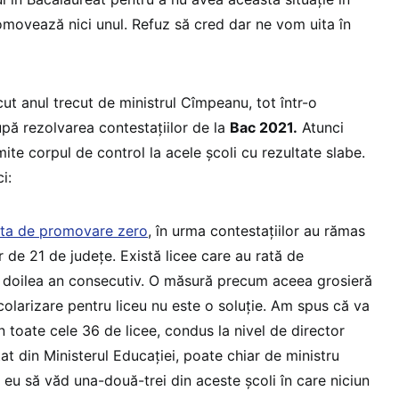
romovează nici unul. Refuz să cred dar ne vom uita în
cut anul trecut de ministrul Cîmpeanu, tot într-o
upă rezolvarea contestațiilor de la
Bac 2021.
Atunci
mite corpul de control la acele școli cu rezultate slabe.
i:
rata de promovare zero
, în urma contestațiilor au rămas
 de 21 de județe. Există licee care au rată de
 doilea an consecutiv. O măsură precum aceea grosieră
colarizare pentru liceu nu este o soluție. Am spus că va
 toate cele 36 de licee, condus la nivel de director
at din Ministerul Educației, poate chiar de ministru
 eu să văd una-două-trei din aceste școli în care niciun