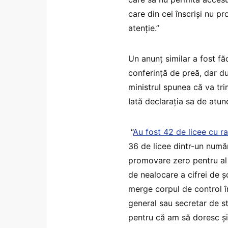
care din cei înscriși nu p
atenție.”
Un anunț similar a fost fă
conferință de preă, dar d
ministrul spunea că va tri
Iată declarația sa de atunc
“
Au fost 42 de licee cu 
36 de licee dintr-un număr
promovare zero pentru al
de nealocare a cifrei de ș
merge corpul de control în
general sau secretar de st
pentru că am să doresc și