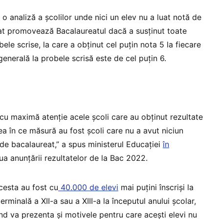
 analiză a școlilor unde nici un elev nu a luat notă de
at promovează Bacalaureatul dacă a susţinut toate
ele scrise, la care a obținut cel puțin nota 5 la fiecare
generală la probele scrisă este de cel puțin 6.
 cu maximă atenție acele școli care au obținut rezultate
 în ce măsură au fost școli care nu a avut niciun
de bacalaureat,” a spus ministerul Educației
în
iua anunțării rezultatelor de la Bac 2022.
acesta au fost cu
40.000 de elevi
mai puțini înscriși la
terminală a XII-a sau a XIII-a la începutul anului școlar,
nd va prezenta și motivele pentru care acești elevi nu