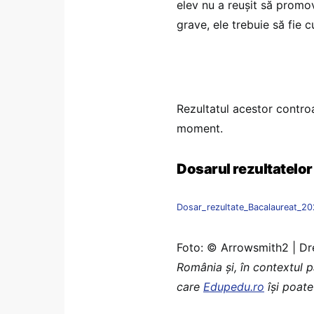
elev nu a reușit să promo
grave, ele trebuie să fie 
Rezultatul acestor contro
moment.
Dosarul rezultatelor
Dosar_rezultate_Bacalaureat_2
Foto: © Arrowsmith2 | D
România şi, în contextul 
care
Edupedu.ro
îşi poate