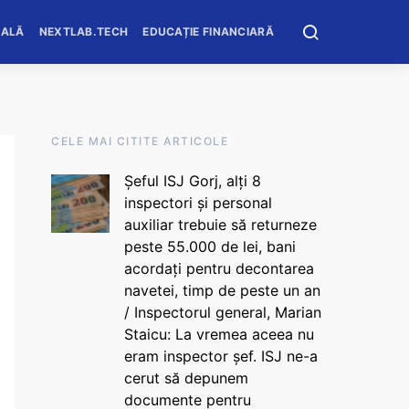
OALĂ
NEXTLAB.TECH
EDUCAȚIE FINANCIARĂ
CELE MAI CITITE ARTICOLE
Șeful ISJ Gorj, alți 8
inspectori și personal
auxiliar trebuie să returneze
peste 55.000 de lei, bani
acordați pentru decontarea
navetei, timp de peste un an
/ Inspectorul general, Marian
Staicu: La vremea aceea nu
eram inspector șef. ISJ ne-a
cerut să depunem
documente pentru