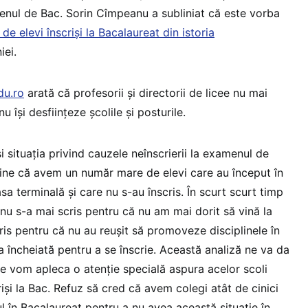
nul de Bac. Sorin Cîmpeanu a subliniat că este vorba
e elevi înscriși la Bacalaureat din istoria
ei.
du.ro
arată că profesorii și directorii de licee nu mai
nu își desființeze școlile și posturile.
i situația privind cauzele neînscrierii la examenul de
 bine că avem un număr mare de elevi care au început în
sa terminală și care nu s-au înscris. În scurt scurt timp
nu s-a mai scris pentru că nu am mai dorit să vină la
cris pentru că nu au reușit să promoveze disciplinele în
a încheiată pentru a se înscrie. Această analiză ne va da
e vom apleca o atenție specială aspura acelor scoli
riși la Bac. Refuz să cred că avem colegi atât de cinici
l în Bacalaureat pentru a nu avea această situație în