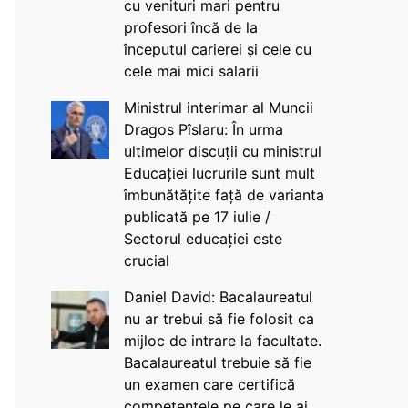
cu venituri mari pentru
profesori încă de la
începutul carierei și cele cu
cele mai mici salarii
Ministrul interimar al Muncii
Dragos Pîslaru: În urma
ultimelor discuții cu ministrul
Educației lucrurile sunt mult
îmbunătățite față de varianta
publicată pe 17 iulie /
Sectorul educației este
crucial
Daniel David: Bacalaureatul
nu ar trebui să fie folosit ca
mijloc de intrare la facultate.
Bacalaureatul trebuie să fie
un examen care certifică
competențele pe care le ai