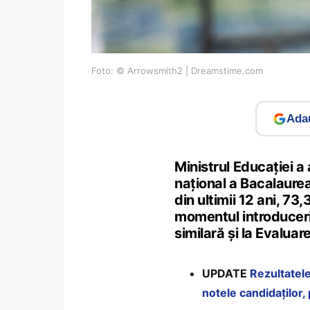
Foto: © Arrowsmith2 | Dreamstime.com
Adau
Ministrul Educației a
național a Bacalaure
din ultimii 12 ani, 73
momentul introduceri
similară și la Evalua
UPDATE
Rezultatele
notele candidaților,