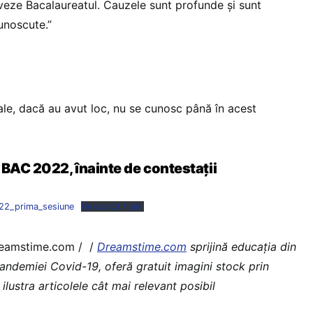
veze Bacalaureatul. Cauzele sunt profunde și sunt
cunoscute.”
ale, dacă au avut loc, nu se cunosc până în acest
 BAC 2022, înainte de contestații
022_prima_sesiune
Descarcă fișier
reamstime.com / /
Dreamstime.com
sprijină educaţia din
pandemiei Covid-19, oferă gratuit imagini stock prin
 ilustra articolele cât mai relevant posibil