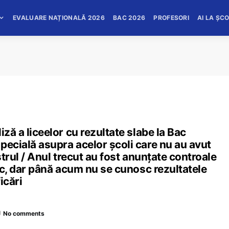
EVALUARE NAȚIONALĂ 2026
BAC 2026
PROFESORI
AI LA ȘC
iză a liceelor cu rezultate slabe la Bac
pecială asupra acelor școli care nu au avut
strul / Anul trecut au fost anunțate controale
Bac, dar până acum nu se cunosc rezultatele
icări
No comments