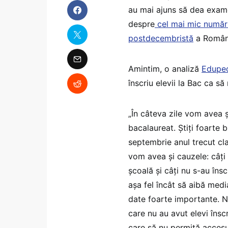
au mai ajuns să dea exame
despre
cel mai mic număr d
postdecembristă
a Români
Amintim, o analiză
Edupe
înscriu elevii la Bac ca să 
„În câteva zile vom avea ș
bacalaureat. Știți foarte
septembrie anul trecut cla
vom avea și cauzele: câți 
școală și câți nu s-au îns
așa fel încât să aibă medi
date foarte importante. N
care nu au avut elevi însc
care să nu permită accesu