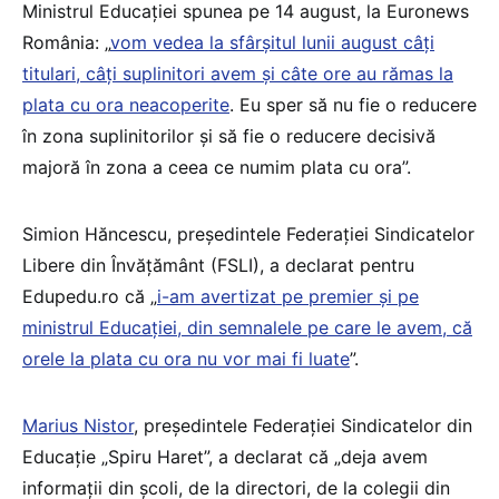
Ministrul Educației spunea pe 14 august, la Euronews
România: „
vom vedea la sfârșitul lunii august câți
titulari, câți suplinitori avem și câte ore au rămas la
plata cu ora neacoperite
. Eu sper să nu fie o reducere
în zona suplinitorilor și să fie o reducere decisivă
majoră în zona a ceea ce numim plata cu ora”.
Simion Hăncescu, președintele Federației Sindicatelor
Libere din Învățământ (FSLI), a declarat pentru
Edupedu.ro că „
i-am avertizat pe premier și pe
ministrul Educației, din semnalele pe care le avem, că
orele la plata cu ora nu vor mai fi luate
”.
Marius Nistor
, președintele Federației Sindicatelor din
Educație „Spiru Haret”, a declarat că „deja avem
informații din școli, de la directori, de la colegii din