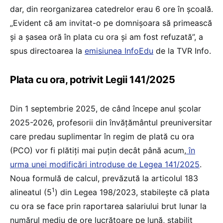
dar, din reorganizarea catedrelor erau 6 ore în școală.
„Evident că am invitat-o pe domnișoara să primească
și a șasea oră în plata cu ora și am fost refuzată”, a
spus directoarea la
emisiunea InfoEdu
de la TVR Info.
Plata cu ora, potrivit Legii 141/2025
Din 1 septembrie 2025, de când începe anul școlar
2025-2026, profesorii din învățământul preuniversitar
care predau suplimentar în regim de plată cu ora
(PCO) vor fi plătiți mai puțin decât până acum,
în
urma unei modificări introduse de Legea 141/2025
.
Noua formulă de calcul, prevăzută la articolul 183
1
alineatul (5
) din Legea 198/2023, stabilește că plata
cu ora se face prin raportarea salariului brut lunar la
numărul mediu de ore lucrătoare pe lună, stabilit