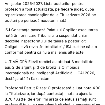
An școlar 2026-2027. Lista posturilor pentru
profesori a fost actualizată, pe fiecare județ, după
repartizarea candidaților de la Titularizare 2026 pe
posturi pe perioadă nedeterminată
ISJ Constanța pasează Palatului Copiilor executarea
hotărârii prin care Tribunalul a suspendat chiar
deciziile Inspectoratului de tăiere a posturilor:
Obligațiile vă revin „în totalitate” / ISJ susține că s-a
conformat pentru că nu a mai emis alte acte
ULTIMĂ ORĂ Elevii români au obținut 3 medalii de
aur, 2 de argint și 3 de bronz la Olimpiada
Internațională de Inteligență Artificială – IOAI 2026,
desfășurată în Kazahstan
Profesorul Petruț Rizea: O profesoară a luat nota 4.90
la Titularizare, iar după contestații nota a ajuns la
8.70 / Astfel de erori îmi arată ce entuziasmați sunt
profesorii buni, cu experiență să vină la corectat și ce