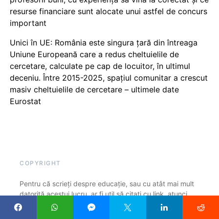
resurse financiare sunt alocate unui astfel de concurs
important
Unici în UE: România este singura țară din întreaga
Uniune Europeană care a redus cheltuielile de
cercetare, calculate pe cap de locuitor, în ultimul
deceniu. Între 2015-2025, spațiul comunitar a crescut
masiv cheltuielile de cercetare – ultimele date
Eurostat
COPYRIGHT
Pentru că scrieți despre educație, sau cu atât mai mult
datorită acestui lucru, ar fi util să citați cu link, atunci
când preluați un articol, părți dintr-un articol sau o idee
care v-a inspirat. Noi, la EduPedu.ro ne-am asumat