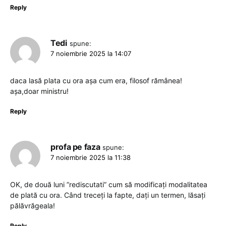
Reply
Tedi
spune:
7 noiembrie 2025 la 14:07
daca lasă plata cu ora așa cum era, filosof rămânea!
așa,doar ministru!
Reply
profa pe faza
spune:
7 noiembrie 2025 la 11:38
OK, de două luni ”rediscutati” cum să modificați modalitatea
de plată cu ora. Când treceți la fapte, dați un termen, lăsați
pălăvrăgeala!
Reply