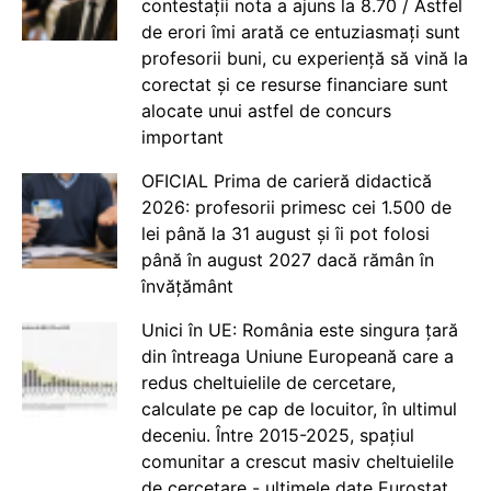
contestații nota a ajuns la 8.70 / Astfel
de erori îmi arată ce entuziasmați sunt
profesorii buni, cu experiență să vină la
corectat și ce resurse financiare sunt
alocate unui astfel de concurs
important
OFICIAL Prima de carieră didactică
2026: profesorii primesc cei 1.500 de
lei până la 31 august și îi pot folosi
până în august 2027 dacă rămân în
învățământ
Unici în UE: România este singura țară
din întreaga Uniune Europeană care a
redus cheltuielile de cercetare,
calculate pe cap de locuitor, în ultimul
deceniu. Între 2015-2025, spațiul
comunitar a crescut masiv cheltuielile
de cercetare - ultimele date Eurostat