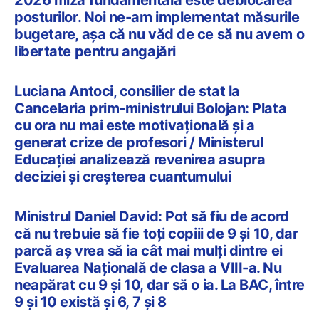
posturilor. Noi ne-am implementat măsurile
bugetare, așa că nu văd de ce să nu avem o
libertate pentru angajări
Luciana Antoci, consilier de stat la
Cancelaria prim-ministrului Bolojan: Plata
cu ora nu mai este motivațională și a
generat crize de profesori / Ministerul
Educației analizează revenirea asupra
deciziei și creșterea cuantumului
Ministrul Daniel David: Pot să fiu de acord
că nu trebuie să fie toți copiii de 9 și 10, dar
parcă aș vrea să ia cât mai mulți dintre ei
Evaluarea Națională de clasa a VIII-a. Nu
neapărat cu 9 și 10, dar să o ia. La BAC, între
9 și 10 există și 6, 7 și 8