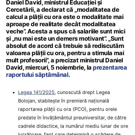
Daniel David, ministrul Educației și
Cercetării, a declarat că „modalitatea de
calcul a plății cu ora este o modalitate mai
aproape de realitate decât modalitatea
veche”. Acesta a spus că salariile sunt mici
și „nu mai este un demers motivant”. „Sunt
absolut de acord că trebuie să rediscutăm
valoarea plății cu ora, pentru a stimula mai
mult profesorii”, a precizat ministrul Daniel
David, miercuri, 5 noiembrie, la
prezentarea
raportului săptămânal
.
Legea 141/2025
, cunoscută drept Legea
Bolojan, stabilește în premieră națională
raportarea plății cu ora (PCO), pentru orele
predate în învățământul preuniversitar, de către
cadrele didactice, la numărul mediu lunar de ore
lucrătoare, fapt care determină o scădere de