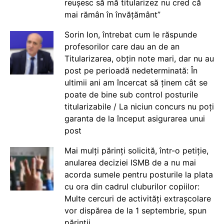
reușesc să mă titularizez nu cred că
mai rămân în învățământ”
Sorin Ion, întrebat cum le răspunde
profesorilor care dau an de an
Titularizarea, obțin note mari, dar nu au
post pe perioadă nedeterminată: În
ultimii ani am încercat să ținem cât se
poate de bine sub control posturile
titularizabile / La niciun concurs nu poți
garanta de la început asigurarea unui
post
Mai mulți părinți solicită, într-o petiție,
anularea deciziei ISMB de a nu mai
acorda sumele pentru posturile la plata
cu ora din cadrul cluburilor copiilor:
Multe cercuri de activități extrașcolare
vor dispărea de la 1 septembrie, spun
părinții