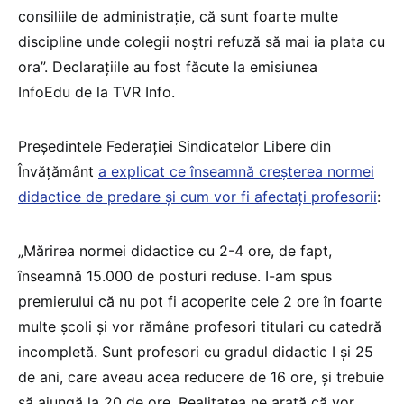
consiliile de administrație, că sunt foarte multe
discipline unde colegii noștri refuză să mai ia plata cu
ora”. Declarațiile au fost făcute la emisiunea
InfoEdu de la TVR Info.
Președintele Federației Sindicatelor Libere din
Învățământ
a explicat ce înseamnă creșterea normei
didactice de predare și cum vor fi afectați profesorii
:
„Mărirea normei didactice cu 2-4 ore, de fapt,
înseamnă 15.000 de posturi reduse. I-am spus
premierului că nu pot fi acoperite cele 2 ore în foarte
multe școli și vor rămâne profesori titulari cu catedră
incompletă. Sunt profesori cu gradul didactic I și 25
de ani, care aveau acea reducere de 16 ore, și trebuie
să ajungă la 20 de ore. Realitatea ne arată că vor