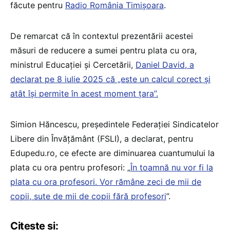
făcute pentru
Radio România Timișoara
.
De remarcat că în contextul prezentării acestei
măsuri de reducere a sumei pentru plata cu ora,
ministrul Educației și Cercetării,
Daniel David, a
declarat pe 8 iulie 2025 că „este un calcul corect și
atât își permite în acest moment țara”.
Simion Hăncescu, președintele Federației Sindicatelor
Libere din Învățământ (FSLI), a declarat, pentru
Edupedu.ro, ce efecte are diminuarea cuantumului la
plata cu ora pentru profesori: „
În toamnă nu vor fi la
plata cu ora profesori. Vor rămâne zeci de mii de
copii, sute de mii de copii fără profesori
”.
Citește și: