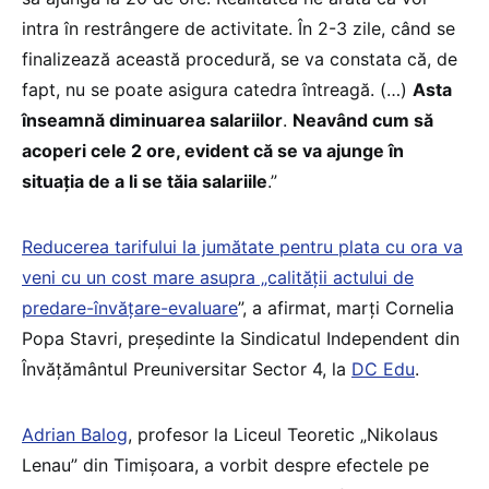
intra în restrângere de activitate. În 2-3 zile, când se
finalizează această procedură, se va constata că, de
fapt, nu se poate asigura catedra întreagă. (…)
Asta
înseamnă diminuarea salariilor
.
Neavând cum să
acoperi cele 2 ore, evident că se va ajunge în
situația de a li se tăia salariile
.”
Reducerea tarifului la jumătate pentru plata cu ora va
veni cu un cost mare asupra „calității actului de
predare-învățare-evaluare
”, a afirmat, marți Cornelia
Popa Stavri, președinte la Sindicatul Independent din
Învăţământul Preuniversitar Sector 4, la
DC Edu
.
Adrian Balog
, profesor la Liceul Teoretic „Nikolaus
Lenau” din Timișoara, a vorbit despre efectele pe