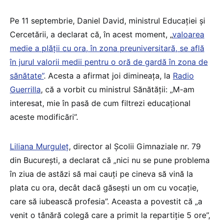
Pe 11 septembrie, Daniel David, ministrul Educației și
Cercetării, a declarat că, în acest moment, „
valoarea
medie a plății cu ora, în zona preuniversitară, se află
în jurul valorii medii pentru o oră de gardă în zona de
sănătate”
. Acesta a afirmat joi dimineața, la
Radio
Guerrilla
, că a vorbit cu ministrul Sănătății: „M-am
interesat, mie în pasă de cum filtrezi educațional
aceste modificări”.
Liliana Murguleț
, director al Școlii Gimnaziale nr. 79
din București, a declarat că „nici nu se pune problema
în ziua de astăzi să mai cauți pe cineva să vină la
plata cu ora, decât dacă găsești un om cu vocație,
care să iubească profesia”. Aceasta a povestit că „a
venit o tânără colegă care a primit la repartiție 5 ore”,