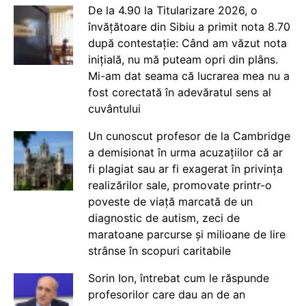
De la 4.90 la Titularizare 2026, o
învățătoare din Sibiu a primit nota 8.70
după contestație: Când am văzut nota
inițială, nu mă puteam opri din plâns.
Mi-am dat seama că lucrarea mea nu a
fost corectată în adevăratul sens al
cuvântului
Un cunoscut profesor de la Cambridge
a demisionat în urma acuzațiilor că ar
fi plagiat sau ar fi exagerat în privința
realizărilor sale, promovate printr-o
poveste de viață marcată de un
diagnostic de autism, zeci de
maratoane parcurse și milioane de lire
strânse în scopuri caritabile
Sorin Ion, întrebat cum le răspunde
profesorilor care dau an de an