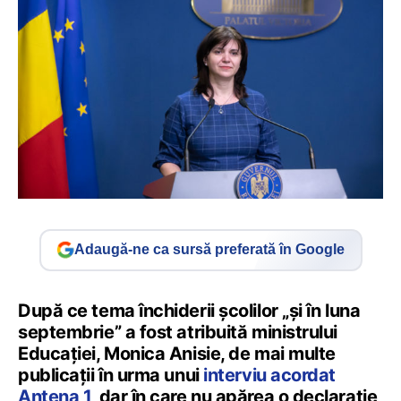
Adaugă-ne ca sursă preferată în Google
După ce tema închiderii școlilor „și în luna
septembrie” a fost atribuită ministrului
Educației, Monica Anisie, de mai multe
publicații în urma unui
interviu acordat
Antena 1
, dar în care nu apărea o declarație