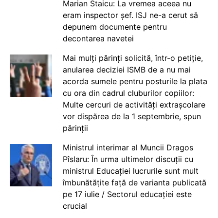
Marian Staicu: La vremea aceea nu
eram inspector șef. ISJ ne-a cerut să
depunem documente pentru
decontarea navetei
Mai mulți părinți solicită, într-o petiție,
anularea deciziei ISMB de a nu mai
acorda sumele pentru posturile la plata
cu ora din cadrul cluburilor copiilor:
Multe cercuri de activități extrașcolare
vor dispărea de la 1 septembrie, spun
părinții
Ministrul interimar al Muncii Dragos
Pîslaru: În urma ultimelor discuții cu
ministrul Educației lucrurile sunt mult
îmbunătățite față de varianta publicată
pe 17 iulie / Sectorul educației este
crucial