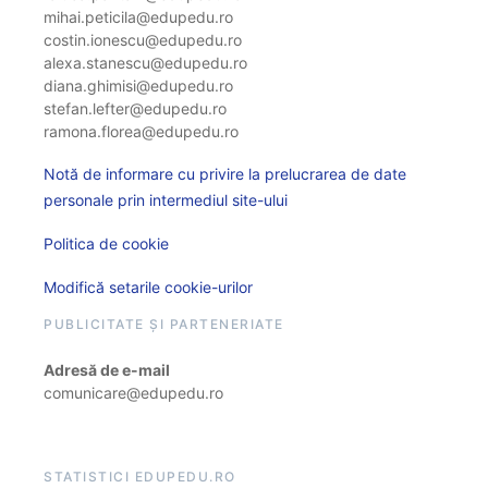
mihai.peticila@edupedu.ro
costin.ionescu@edupedu.ro
alexa.stanescu@edupedu.ro
diana.ghimisi@edupedu.ro
stefan.lefter@edupedu.ro
ramona.florea@edupedu.ro
Notă de informare cu privire la prelucrarea de date
personale prin intermediul site-ului
Politica de cookie
Modifică setarile cookie-urilor
PUBLICITATE ȘI PARTENERIATE
Adresă de e-mail
comunicare@edupedu.ro
STATISTICI EDUPEDU.RO