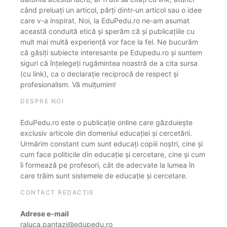
când preluați un articol, părți dintr-un articol sau o idee
care v-a inspirat. Noi, la EduPedu.ro ne-am asumat
această conduită etică și sperăm că și publicațiile cu
mult mai multă experiență vor face la fel. Ne bucurăm
că găsiți subiecte interesante pe Edupedu.ro și suntem
siguri că înțelegeți rugămintea noastră de a cita sursa
(cu link), ca o declarație reciprocă de respect și
profesionalism. Vă mulțumim!
DESPRE NOI
EduPedu.ro este o publicație online care găzduiește
exclusiv articole din domeniul educației și cercetării.
Urmărim constant cum sunt educați copiii noștri, cine și
cum face politicile din educație și cercetare, cine și cum
îi formează pe profesori, cât de adecvate la lumea în
care trăim sunt sistemele de educație și cercetare.
CONTACT REDACȚIE
Adrese e-mail
raluca.pantazi@edupedu.ro