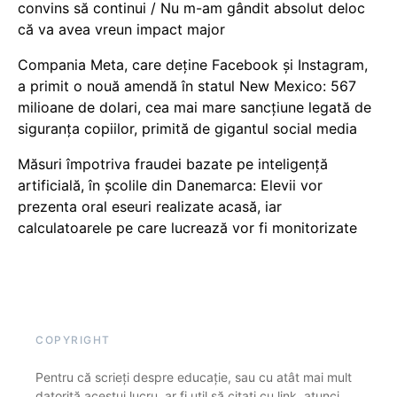
convins să continui / Nu m-am gândit absolut deloc
că va avea vreun impact major
Compania Meta, care deține Facebook și Instagram,
a primit o nouă amendă în statul New Mexico: 567
milioane de dolari, cea mai mare sancțiune legată de
siguranța copiilor, primită de gigantul social media
Măsuri împotriva fraudei bazate pe inteligență
artificială, în școlile din Danemarca: Elevii vor
prezenta oral eseuri realizate acasă, iar
calculatoarele pe care lucrează vor fi monitorizate
COPYRIGHT
Pentru că scrieți despre educație, sau cu atât mai mult
datorită acestui lucru, ar fi util să citați cu link, atunci