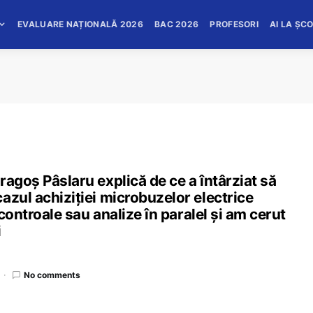
EVALUARE NAȚIONALĂ 2026
BAC 2026
PROFESORI
AI LA ȘC
ragoș Pâslaru explică de ce a întârziat să
azul achiziției microbuzelor electrice
 controale sau analize în paralel și am cerut
i
No comments