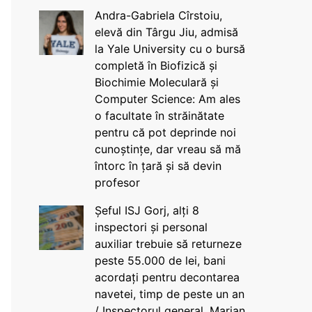
Andra-Gabriela Cîrstoiu,
elevă din Târgu Jiu, admisă
la Yale University cu o bursă
completă în Biofizică și
Biochimie Moleculară și
Computer Science: Am ales
o facultate în străinătate
pentru că pot deprinde noi
cunoștințe, dar vreau să mă
întorc în țară și să devin
profesor
Șeful ISJ Gorj, alți 8
inspectori și personal
auxiliar trebuie să returneze
peste 55.000 de lei, bani
acordați pentru decontarea
navetei, timp de peste un an
/ Inspectorul general, Marian