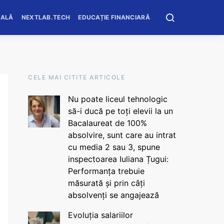
OALĂ
NEXTLAB.TECH
EDUCAȚIE FINANCIARĂ
CELE MAI CITITE ARTICOLE
Nu poate liceul tehnologic
să-i ducă pe toți elevii la un
Bacalaureat de 100%
absolvire, sunt care au intrat
cu media 2 sau 3, spune
inspectoarea Iuliana Țugui:
Performanța trebuie
măsurată și prin câți
absolvenți se angajează
Evoluția salariilor