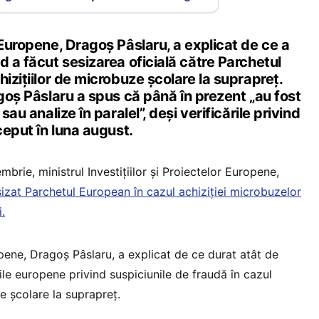
 Europene, Dragoș Pâslaru, a explicat de ce a
d a făcut sesizarea oficială către Parchetul
hizițiilor de microbuze școlare la suprapreț.
oș Pâslaru a spus că până în prezent „au fost
sau analize în paralel”, deși verificările privind
ceput în luna august.
mbrie, ministrul Investițiilor și Proiectelor Europene,
sizat Parchetul European în cazul achiziției microbuzelor
.
pene, Dragoș Pâslaru, a explicat de ce durat atât de
ile europene privind suspiciunile de fraudă în cazul
e școlare la suprapreț.