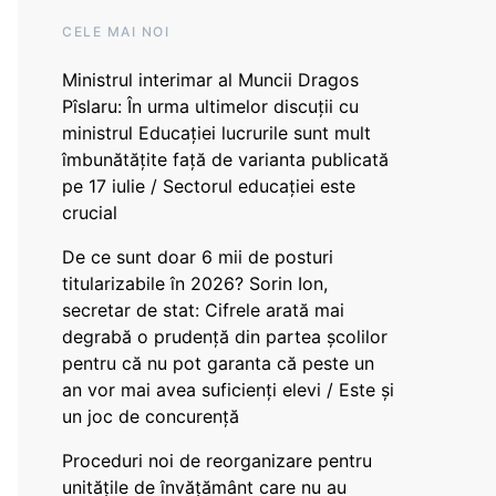
CELE MAI NOI
Ministrul interimar al Muncii Dragos
Pîslaru: În urma ultimelor discuții cu
ministrul Educației lucrurile sunt mult
îmbunătățite față de varianta publicată
pe 17 iulie / Sectorul educației este
crucial
De ce sunt doar 6 mii de posturi
titularizabile în 2026? Sorin Ion,
secretar de stat: Cifrele arată mai
degrabă o prudență din partea școlilor
pentru că nu pot garanta că peste un
an vor mai avea suficienți elevi / Este și
un joc de concurență
Proceduri noi de reorganizare pentru
unitățile de învățământ care nu au