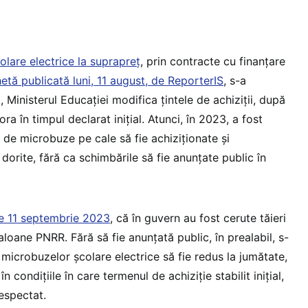
olare electrice la suprapreț
, prin contracte cu finanțare
etă publicată luni, 11 august, de ReporterIS
, s-a
 Ministerul Educației modifica țintele de achiziții, după
ra în timpul declarat inițial. Atunci, în 2023, a fost
 de microbuze pe cale să fie achiziționate și
orite, fără ca schimbările să fie anunțate public în
e 11 septembrie 2023
, că în guvern au fost cerute tăieri
aloane PNRR. Fără să fie anunțată public, în prealabil, s-
microbuzelor școlare electrice să fie redus la jumătate,
n condițiile în care termenul de achiziție stabilit inițial,
espectat.