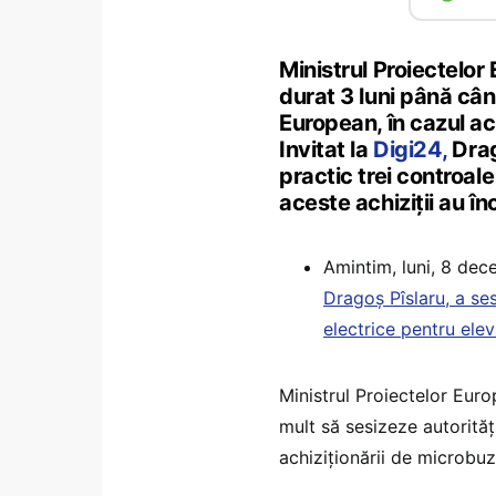
Ministrul Proiectelor
durat 3 luni până cân
European, în cazul ac
Invitat la
Digi24,
Drag
practic trei controale 
aceste achiziții au în
Amintim, luni, 8 dece
Dragoș Pîslaru, a se
electrice pentru elevi
Ministrul Proiectelor Euro
mult să sesizeze autorităț
achiziționării de microbuz