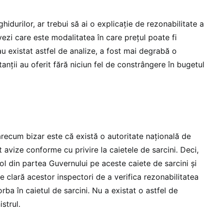
idurilor, ar trebui să ai o explicație de rezonabilitate a
 vezi care este modalitatea în care prețul poate fi
u existat astfel de analize, a fost mai degrabă o
tanții au oferit fără niciun fel de constrângere în bugetul
arecum bizar este că există o autoritate națională de
t avize conforme cu privire la caietele de sarcini. Deci,
rol din partea Guvernului pe aceste caiete de sarcini și
te clară acestor inspectori de a verifica rezonabilitatea
rba în caietul de sarcini. Nu a existat o astfel de
strul.