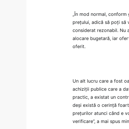
„În mod normal, conform gh
prețului, adică să poți să
considerat rezonabil. Nu a
alocare bugetară, iar ofer
oferit.
Un alt lucru care a fost o
achiziții publice care a da
practic, a existat un cont
deși există o cerință foar
prețurilor atunci când e vo
verificare”, a mai spus mini