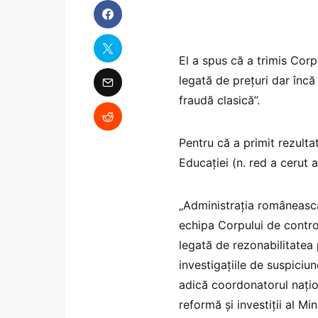
El a spus că a trimis Corp
legată de prețuri dar încă
fraudă clasică”.
Pentru că a primit rezulta
Educației (n. red a cerut a
„Administrația românească
echipa Corpului de control
legată de rezonabilitatea p
investigațiile de suspici
adică coordonatorul națio
reformă și investiții al Mi