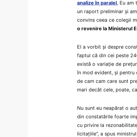
analize în paralel
.
Eu am t
un raport preliminar și am
convins ceea ce colegii m
o revenire la Ministerul 
El a vorbit și despre cons
faptul că din cei peste 240
există o variație de prețu
în mod evident, și pentru 
de cam cam care sunt preț
mari decât cele, poate, car
Nu sunt eu neapărat o auto
din constatările foarte im
cu privire la rezonabilita
licitațiile”, a spus ministrul