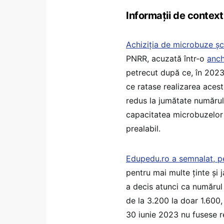
Informații de context
Achiziția de microbuze șc
PNRR, acuzată într-o
anch
petrecut după ce, în 2023,
ce ratase realizarea acesto
redus la jumătate numărul
capacitatea microbuzelor d
prealabil.
Edupedu.ro a semnalat, p
pentru mai multe ținte și j
a decis atunci ca numărul 
de la 3.200 la doar 1.600, î
30 iunie 2023 nu fusese r