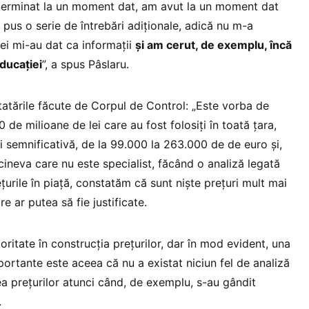
erminat la un moment dat, am avut la un moment dat
 pus o serie de întrebări adiționale, adică nu m-a
ei mi-au dat ca informații
și am cerut, de exemplu, încă
Educației
”, a spus Pâslaru.
tatările făcute de Corpul de Control: „Este vorba de
 de milioane de lei care au fost folosiți în toată țara,
ri semnificativă, de la 99.000 la 263.000 de de euro și,
cineva care nu este specialist, făcând o analiză legată
urile în piață, constatăm că sunt niște prețuri mult mai
e ar putea să fie justificate.
ritate în construcția prețurilor, dar în mod evident, una
portante este aceea că nu a existat niciun fel de analiză
tea prețurilor atunci când, de exemplu, s-au gândit
.