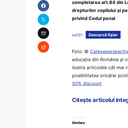
completarea art.84 din L
drepturilor copilului şi
privind Codul penal
Descarcă fișier
se297
Foto: ©
Cateyeperspecti
educaţia din România şi o
ilustra articolele cât mai
posibilitatea oricărei școl
50% discount
.
Citeşte articolul int
Similare