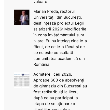
valoare
Marian Preda, rectorul
Universității din București,
desființează proiectul Legii
salarizării 2026: Modificările
în zona învățământului sunt
hilare. Eu nu înțeleg cine le-a
făcut, de ce le-a făcut și de
ce nu este consultată
comunitatea academică din
România
Admitere liceu 2026.
Aproape 600 de absolvenți
de gimnaziu din București au
fost redistribuiți la liceu,
după ce au participat la
etapa de soluționare a
situațiilor speciale -