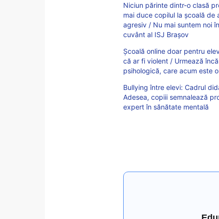
Niciun părinte dintr-o clasă p
mai duce copilul la școală de
agresiv / Nu mai suntem noi î
cuvânt al ISJ Brașov
Școală online doar pentru ele
că ar fi violent / Urmează încă
psihologică, care acum este ob
Bullying între elevi: Cadrul di
Adesea, copiii semnalează pr
expert în sănătate mentală
Edu