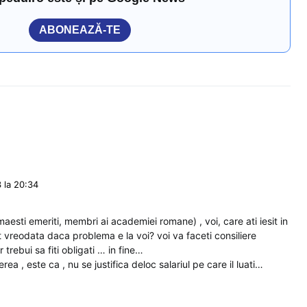
ABONEAZĂ-TE
 la 20:34
aesti emeriti, membri ai academiei romane) , voi, care ati iesit in
at vreodata daca problema e la voi? voi va faceti consiliere
r trebui sa fiti obligati … in fine…
ea , este ca , nu se justifica deloc salariul pe care il luati…