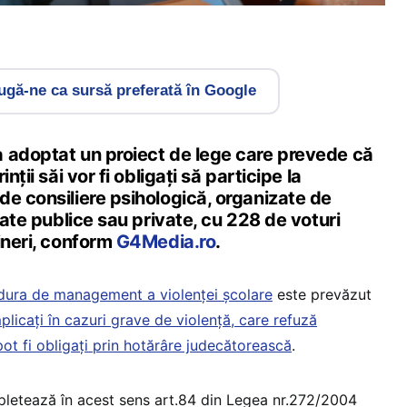
gă-ne ca sursă preferată în Google
 adoptat un proiect de lege care prevede că
nţii săi vor fi obligaţi să participe la
de consiliere psihologică, organizate de
itate publice sau private, cu 228 de voturi
ineri, conform
G4Media.ro
.
dura de management a violenței școlare
este prevăzut
implicați în cazuri grave de violență, care refuză
pot fi obligați prin hotărâre judecătorească
.
pletează în acest sens art.84 din Legea nr.272/2004