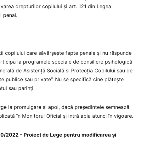
varea drepturilor copilului şi art. 121 din Legea
l penal.
nţii copilului care săvârşeşte fapte penale şi nu răspunde
rticipa la programele speciale de consiliere psihologică
erală de Asistenţă Socială şi Protecţia Copilului sau de
tate publice sau private”. Nu se specifică cine plăteşte
atul sau parinţii
ge la promulgare și apoi, dacă președintele semnează
licată în Monitorul Oficial și intră abia atunci în vigoare.
/2022 – Proiect de Lege pentru modificarea şi