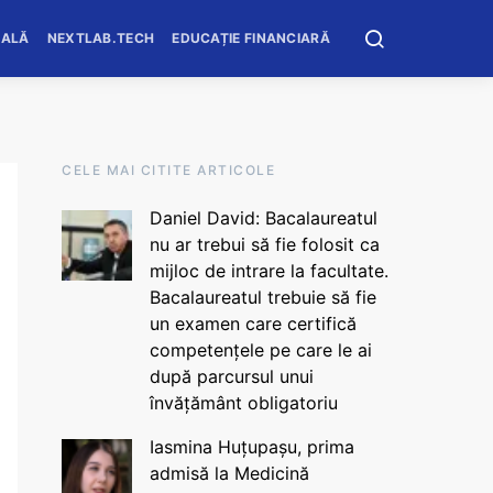
OALĂ
NEXTLAB.TECH
EDUCAȚIE FINANCIARĂ
CELE MAI CITITE ARTICOLE
Daniel David: Bacalaureatul
nu ar trebui să fie folosit ca
mijloc de intrare la facultate.
Bacalaureatul trebuie să fie
un examen care certifică
competențele pe care le ai
după parcursul unui
învățământ obligatoriu
Iasmina Huțupașu, prima
admisă la Medicină