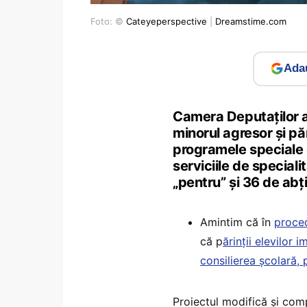
Foto: ©
Cateyeperspective
|
Dreamstime.com
Adau
Camera Deputaţilor a
minorul agresor şi pări
programele speciale 
serviciile de special
„pentru” şi 36 de abţ
Amintim că în
proce
că p
ărinții elevilor 
consilierea școlară, 
Proiectul modifică şi com