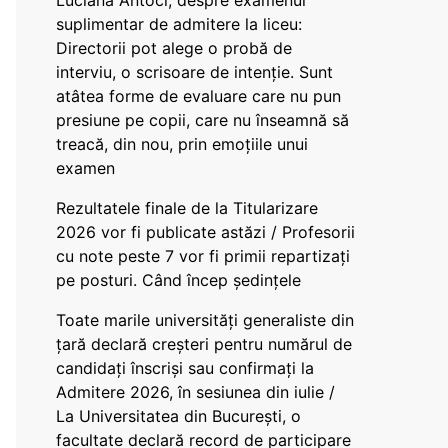
Luciana Antoci, despre examenul
suplimentar de admitere la liceu:
Directorii pot alege o probă de
interviu, o scrisoare de intenție. Sunt
atâtea forme de evaluare care nu pun
presiune pe copii, care nu înseamnă să
treacă, din nou, prin emoțiile unui
examen
Rezultatele finale de la Titularizare
2026 vor fi publicate astăzi / Profesorii
cu note peste 7 vor fi primii repartizați
pe posturi. Când încep ședințele
Toate marile universități generaliste din
țară declară creșteri pentru numărul de
candidați înscriși sau confirmați la
Admitere 2026, în sesiunea din iulie /
La Universitatea din București, o
facultate declară record de participare