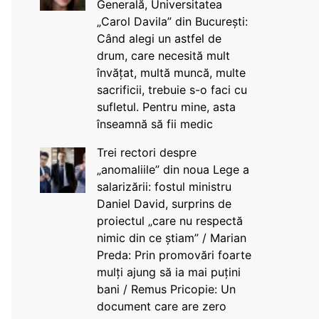
Generală, Universitatea
„Carol Davila” din București:
Când alegi un astfel de
drum, care necesită mult
învățat, multă muncă, multe
sacrificii, trebuie s-o faci cu
sufletul. Pentru mine, asta
înseamnă să fii medic
Trei rectori despre
„anomaliile” din noua Lege a
salarizării: fostul ministru
Daniel David, surprins de
proiectul „care nu respectă
nimic din ce știam” / Marian
Preda: Prin promovări foarte
mulți ajung să ia mai puțini
bani / Remus Pricopie: Un
document care are zero