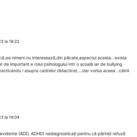
3 la 19:22
că pe nimeni nu interesează,din păcate,aspectul acesta…exista
t de important e rolul psihologului Intr o școală iar de bullying
 practicandu l asupra cadrelor didactice)….dar vorba aceea ..câinii
3 la 14:04
vidente (ADD, ADHD) nediagnosticați pentru că părinții refuză