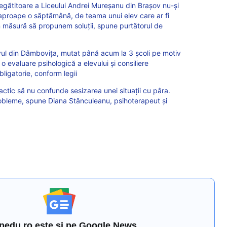
regătitoare a Liceului Andrei Mureșanu din Brașov nu-și
 aproape o săptămână, de teama unui elev care ar fi
n măsură să propunem soluții, spune purtătorul de
vul din Dâmbovița, mutat până acum la 3 școli pe motiv
 o evaluare psihologică a elevului și consiliere
ligatorie, conform legii
dactic să nu confunde sesizarea unei situații cu pâra.
obleme, spune Diana Stănculeanu, psihoterapeut și
pedu.ro este și pe Google News