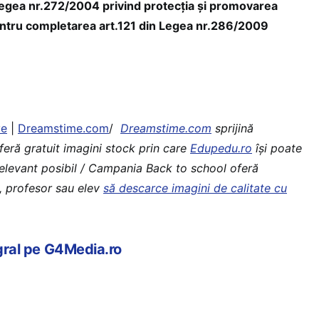
egea nr.272/2004 privind protecţia şi promovarea
 pentru completarea art.121 din Legea nr.286/2009
ve
|
Dreamstime.com
/
Dreamstime.com
sprijină
feră gratuit imagini stock prin care
Edupedu.ro
îşi poate
 relevant posibil / Campania Back to school oferă
i, profesor sau elev
să descarce imagini de calitate cu
egral pe G4Media.ro