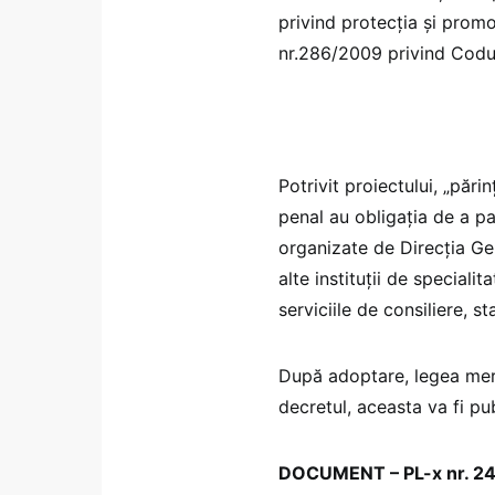
privind protecţia şi promo
nr.286/2009 privind Codu
Potrivit proiectului, „pări
penal au obligaţia de a pa
organizate de Direcţia Gen
alte instituţii de speciali
serviciile de consiliere, st
După adoptare, legea mer
decretul, aceasta va fi pub
DOCUMENT – PL-x nr. 240