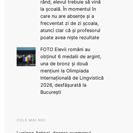
rând, elevul trebuie să vină
la școală. În momentul în
care nu are absențe și a
frecventat zi de zi școala,
atunci clar că și profesorul
poate avea niște rezultate
FOTO Elevii români au
obținut 6 medalii de argint,
una de bronz și două
mențiuni la Olimpiada
Internațională de Lingvistică
2026, desfășurată la
București
CELE MAI NOI