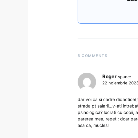
5 COMMENTS
Roger
spune:
22 noiembrie 2023
dar voi ca si cadre didactice(m
strada pt salarii…v-ati intreb
psihologica? lucrati cu copii, a
parerea mea, repet : doar parer
asa ca, mucles!