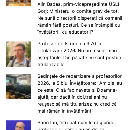
Alin Badea, prim-vicepreședinte USLI
Gorj: Ministerul o comite grav de tot.
Ne sună directorii disperați că oamenii
rămân fără posturi. Ce se întâmplă cu
învățătorii, cu educatorii?
Profesor de Istorie cu 9.70 la
Titularizare 2026: Nu prea sunt mari
așteptările. Din păcate nu sunt posturi
titularizabile
Ședințele de repartizare a profesorilor
2026, la Sibiu. Învățătoare: „Am zis iau
ce este. O să fac naveta și Doamne-
ajută, dar dacă în doi,trei ani nu
reușesc să mă titularizez nu cred că
mai rămân în învățământ”
Sorin Ion, întrebat cum le răspunde
profesorilor care dau an de an