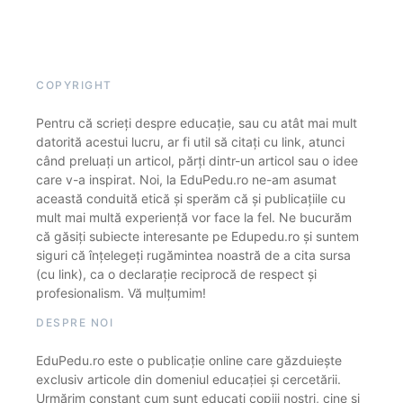
COPYRIGHT
Pentru că scrieți despre educație, sau cu atât mai mult
datorită acestui lucru, ar fi util să citați cu link, atunci
când preluați un articol, părți dintr-un articol sau o idee
care v-a inspirat. Noi, la EduPedu.ro ne-am asumat
această conduită etică și sperăm că și publicațiile cu
mult mai multă experiență vor face la fel. Ne bucurăm
că găsiți subiecte interesante pe Edupedu.ro și suntem
siguri că înțelegeți rugămintea noastră de a cita sursa
(cu link), ca o declarație reciprocă de respect și
profesionalism. Vă mulțumim!
DESPRE NOI
EduPedu.ro este o publicație online care găzduiește
exclusiv articole din domeniul educației și cercetării.
Urmărim constant cum sunt educați copiii noștri, cine și