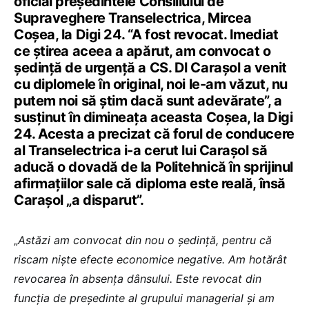
oficial președintele Consiliului de
Supraveghere Transelectrica, Mircea
Coșea, la Digi 24. “A fost revocat. Imediat
ce știrea aceea a apărut, am convocat o
ședință de urgență a CS. Dl Carașol a venit
cu diplomele în original, noi le-am văzut, nu
putem noi să știm dacă sunt adevărate”, a
susținut în dimineața aceasta Coșea, la Digi
24. Acesta a precizat că forul de conducere
al Transelectrica i-a cerut lui Carașol să
aducă o dovadă de la Politehnică în sprijinul
afirmațiilor sale că diploma este reală, însă
Carașol „a disparut”.
„
Astăzi am convocat din nou o ședință, pentru că
riscam niște efecte economice negative. Am hotărât
revocarea în absența dânsului. Este revocat din
funcția de președinte al grupului managerial și am