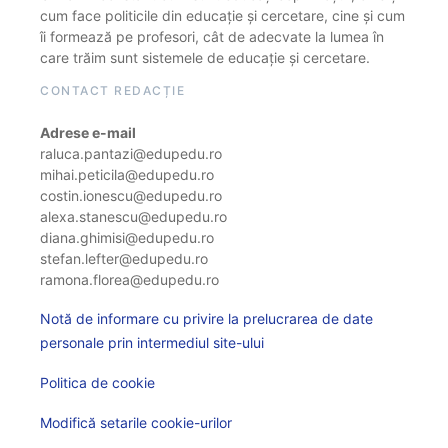
cum face politicile din educație și cercetare, cine și cum
îi formează pe profesori, cât de adecvate la lumea în
care trăim sunt sistemele de educație și cercetare.
CONTACT REDACȚIE
Adrese e-mail
raluca.pantazi@edupedu.ro
mihai.peticila@edupedu.ro
costin.ionescu@edupedu.ro
alexa.stanescu@edupedu.ro
diana.ghimisi@edupedu.ro
stefan.lefter@edupedu.ro
ramona.florea@edupedu.ro
Notă de informare cu privire la prelucrarea de date
personale prin intermediul site-ului
Politica de cookie
Modifică setarile cookie-urilor