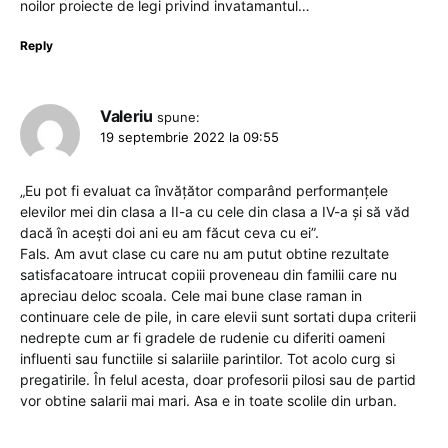
noilor proiecte de legi privind invatamantul…
Reply
Valeriu
spune:
19 septembrie 2022 la 09:55
„Eu pot fi evaluat ca învățător comparând performanțele
elevilor mei din clasa a II-a cu cele din clasa a IV-a și să văd
dacă în acești doi ani eu am făcut ceva cu ei”.
Fals. Am avut clase cu care nu am putut obtine rezultate
satisfacatoare intrucat copiii proveneau din familii care nu
apreciau deloc scoala. Cele mai bune clase raman in
continuare cele de pile, in care elevii sunt sortati dupa criterii
nedrepte cum ar fi gradele de rudenie cu diferiti oameni
influenti sau functiile si salariile parintilor. Tot acolo curg si
pregatirile. În felul acesta, doar profesorii pilosi sau de partid
vor obtine salarii mai mari. Asa e in toate scolile din urban.