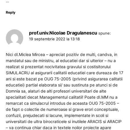
…
Reply
prof.univ.Nicolae Dragulanescu
spune:
19 septembrie 2022 la 13:18
Nici dl.Miclea Mircea – apreciat pozitiv de multi, candva, in
mandatul sau de ministru, al educatiei dar si ulterior – nu a
realizat si prezentat nocivitatea gravului si costisitorului
SIMULACRU al asigurarii calitatii educatiei care dureaza de 17
ani si este bazat pe OUG 75-2005 (privind asigurarea calitatii
educatiei) partial elaborata si/ sau sustinuta pe atunci si de
Domnia sa, alaturi de alti profesori universitari de alte
specialitati decat Managementul calitatii! Poate dl.MM nu a
remarcat ca simulacrul introdus de aceasta OUG 75-2005 –
de fapt o colectie de numeroase si grave erori conceptuale,
confuzii, prejudecati si lacune, implementate in scoli si
universitati de ultra birocraticele si inutilele ARACIS si ARACIP
– va continua chiar daca in textele noilor proiecte apare