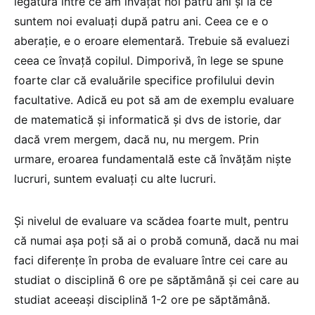
legătură între ce am învățat noi patru ani și la ce
suntem noi evaluați după patru ani. Ceea ce e o
aberație, e o eroare elementară. Trebuie să evaluezi
ceea ce învață copilul. Dimporivă, în lege se spune
foarte clar că evaluările specifice profilului devin
facultative. Adică eu pot să am de exemplu evaluare
de matematică și informatică și dvs de istorie, dar
dacă vrem mergem, dacă nu, nu mergem. Prin
urmare, eroarea fundamentală este că învățăm niște
lucruri, suntem evaluați cu alte lucruri.
Și nivelul de evaluare va scădea foarte mult, pentru
că numai așa poți să ai o probă comună, dacă nu mai
faci diferențe în proba de evaluare între cei care au
studiat o disciplină 6 ore pe săptămână și cei care au
studiat aceeași disciplină 1-2 ore pe săptămână.