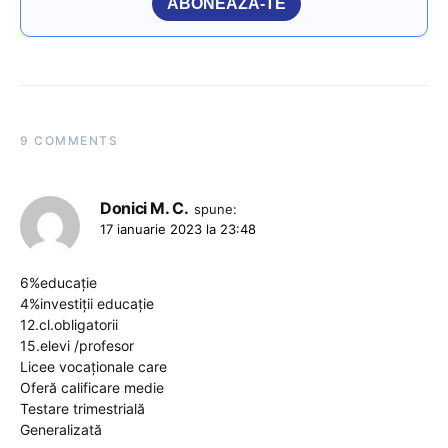
ABONEAZĂ-TE
9 COMMENTS
Donici M. C.
spune:
17 ianuarie 2023 la 23:48
6%educație
4%investiții educație
12.cl.obligatorii
15.elevi /profesor
Licee vocaționale care
Oferă calificare medie
Testare trimestrială
Generalizată