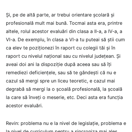
Și, pe de altă parte, ar trebui orientare școlară și
profesională mult mai bună. Tocmai asta era, printre
altele, rolul acestor evaluări din clasa a II-a, a IV-a, a
VI-a. De exemplu, în clasa a VI-a tu puteai să știi cum
ca elev te poziționezi în raport cu colegii tăi și în
raport cu nivelul național sau cu nivelul județean. Și
aveai doi ani la dispoziție după aceea sau să îți
remediezi deficiențele, sau să te gândești că nu e
cazul să mergi spre un liceu teoretic, e cazul mai
degrabă să mergi la o școală profesională, la școală
la care să înveți o meserie, etc. Deci asta era funcția
acestor evaluări.
Revin: problema nu e la nivel de legislație, problema e
la nivel de curriculum pentru a sincroniza mai ales