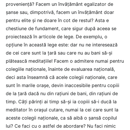
proveniență? Facem un învățământ egalizator de
șanse sau, dimpotrivă, facem un învățământ doar
pentru elite și ne doare în cot de restul? Asta e
chestiune de fundament, care sigur după aceea se
proiectează în articole de lege. De exemplu, o
opțiune în această lege este: dar nu ne interesează
de cei care sunt la țară sau care nu au bani să-și
plătească meditațiile! Facem o admitere numai pentru
colegiile naționale, înainte de evaluarea națională,
deci asta înseamnă că acele colegii naționale, care
sunt în marile orașe, devin inaccesibile pentru copiii
de la țară dacă nu din rațiuni de bani, din rațiuni de
timp. Câți părinți ai timp să-și ia copiii să-i ducă la
meditator în orașul cutare, numai la cei care sunt la
aceste colegii naționale, ca să aibă o șansă copilul
lui? Ce faci cu o astfel de abordare? Nu faci nimic