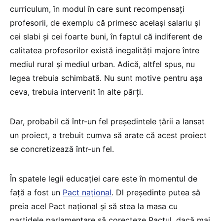
curriculum, în modul în care sunt recompensați
profesorii, de exemplu că primesc același salariu și
cei slabi și cei foarte buni, în faptul că indiferent de
calitatea profesorilor există inegalități majore între
mediul rural și mediul urban. Adică, altfel spus, nu
legea trebuia schimbată. Nu sunt motive pentru așa
ceva, trebuia intervenit în alte părți.
Dar, probabil că într-un fel președintele țării a lansat
un proiect, a trebuit cumva să arate că acest proiect
se concretizează într-un fel.
În spatele legii educației care este în momentul de
față a fost un
Pact național
. Dl președinte putea să
preia acel Pact național și să stea la masa cu
partidele parlamentare să corecteze Pactul, dacă mai