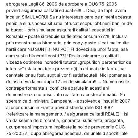
abrogarea Legii 86-2006 de aprobare a OUG 75-2005
privind asigurarea calitatii educatiei!!!… Deci, de fapt, avem
inca un SIMULACRU! Sa nu intereseze oare pe nimeni aceasta
penibila si rusinoasa situatie intrucat scopul obtinerii banilor de
la buget – prin simularea asigurarii calitatii educatiei in
Romania – poate si trebuie sa fie atins oricum ????!!! Inclusiv
prin monstruoasa birocratie, prin copy-paste si cat mai multe
hartii care NU SUNT si NU POT FI dovezi ale unor fapte, asa
cum sustin birocratii nostri ???! Reala asigurare a calitatii
vizeaza obtinerea increderii tuturor „grupurilor/ partenerilor de
interese” (stakeholders) prezente(i) in educatie in faptul ca
cerintele lor au fost, sunt si vor fi satisfacute!!! Nici pomeneala
de asa ceva la noi dupa 17 ani de simulacru!!…. Numeroasele
contraperformante si conflicte aparute in acesti ani
demonstreaza cu prisosinta realitatea acestei afirmatii… Sa
speram ca dl.ministru Campeanu – absolvent el insusi in 2007
al unor cursuri in Franta privind standardele ISO 9001
(referitoare la managementul/ asigurarea calitatii REALE) – isi
va da seama de birocratia, ignoranta, suficienta, aroganta,
uzurparea si impostura implicate la noi de prevederile OUG
75-2005 si, dupa abrogarea acesteia, de unele dispozitii ale