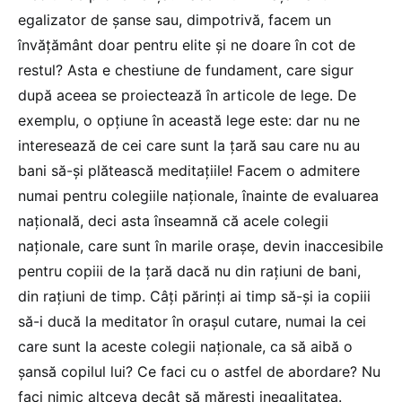
egalizator de șanse sau, dimpotrivă, facem un
învățământ doar pentru elite și ne doare în cot de
restul? Asta e chestiune de fundament, care sigur
după aceea se proiectează în articole de lege. De
exemplu, o opțiune în această lege este: dar nu ne
interesează de cei care sunt la țară sau care nu au
bani să-și plătească meditațiile! Facem o admitere
numai pentru colegiile naționale, înainte de evaluarea
națională, deci asta înseamnă că acele colegii
naționale, care sunt în marile orașe, devin inaccesibile
pentru copiii de la țară dacă nu din rațiuni de bani,
din rațiuni de timp. Câți părinți ai timp să-și ia copiii
să-i ducă la meditator în orașul cutare, numai la cei
care sunt la aceste colegii naționale, ca să aibă o
șansă copilul lui? Ce faci cu o astfel de abordare? Nu
faci nimic altceva decât să mărești inegalitatea.