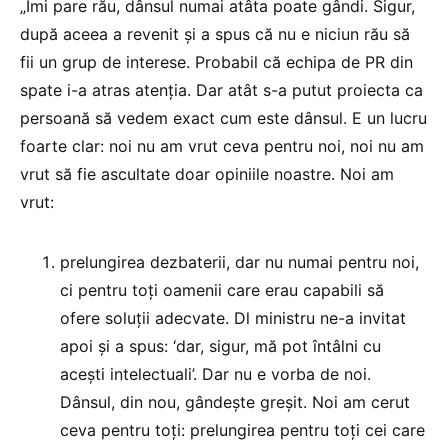
„Îmi pare rău, dânsul numai atâta poate gândi. Sigur,
după aceea a revenit și a spus că nu e niciun rău să
fii un grup de interese. Probabil că echipa de PR din
spate i-a atras atenția. Dar atât s-a putut proiecta ca
persoană să vedem exact cum este dânsul. E un lucru
foarte clar: noi nu am vrut ceva pentru noi, noi nu am
vrut să fie ascultate doar opiniile noastre. Noi am
vrut:
prelungirea dezbaterii, dar nu numai pentru noi,
ci pentru toți oamenii care erau capabili să
ofere soluții adecvate. Dl ministru ne-a invitat
apoi și a spus: ‘dar, sigur, mă pot întâlni cu
acești intelectuali’. Dar nu e vorba de noi.
Dânsul, din nou, gândește greșit. Noi am cerut
ceva pentru toți: prelungirea pentru toți cei care