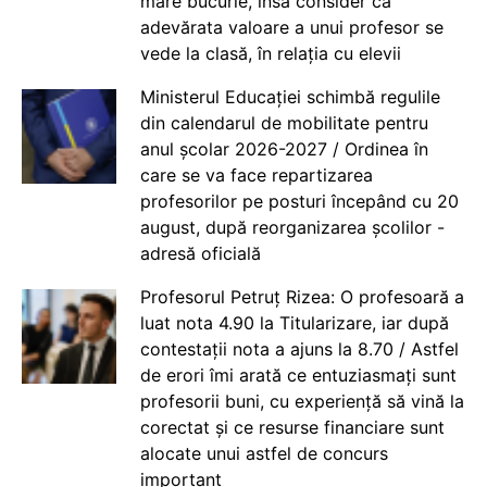
mare bucurie, însă consider că
adevărata valoare a unui profesor se
vede la clasă, în relația cu elevii
Ministerul Educației schimbă regulile
din calendarul de mobilitate pentru
anul școlar 2026-2027 / Ordinea în
care se va face repartizarea
profesorilor pe posturi începând cu 20
august, după reorganizarea școlilor -
adresă oficială
Profesorul Petruț Rizea: O profesoară a
luat nota 4.90 la Titularizare, iar după
contestații nota a ajuns la 8.70 / Astfel
de erori îmi arată ce entuziasmați sunt
profesorii buni, cu experiență să vină la
corectat și ce resurse financiare sunt
alocate unui astfel de concurs
important