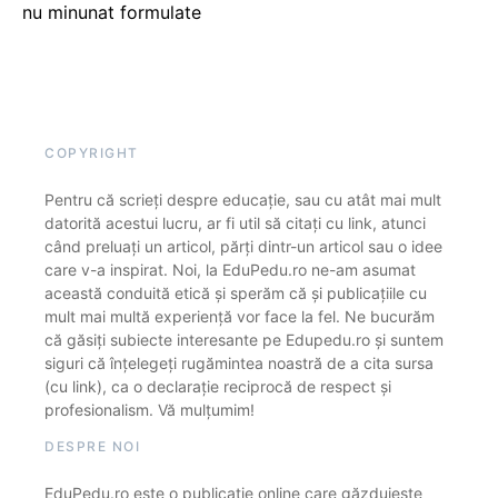
nu minunat formulate
COPYRIGHT
Pentru că scrieți despre educație, sau cu atât mai mult
datorită acestui lucru, ar fi util să citați cu link, atunci
când preluați un articol, părți dintr-un articol sau o idee
care v-a inspirat. Noi, la EduPedu.ro ne-am asumat
această conduită etică și sperăm că și publicațiile cu
mult mai multă experiență vor face la fel. Ne bucurăm
că găsiți subiecte interesante pe Edupedu.ro și suntem
siguri că înțelegeți rugămintea noastră de a cita sursa
(cu link), ca o declarație reciprocă de respect și
profesionalism. Vă mulțumim!
DESPRE NOI
EduPedu.ro este o publicație online care găzduiește