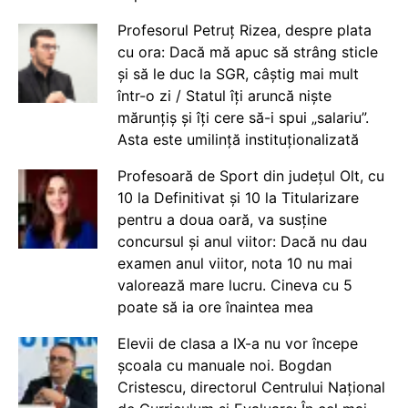
Profesorul Petruț Rizea, despre plata
cu ora: Dacă mă apuc să strâng sticle
și să le duc la SGR, câștig mai mult
într-o zi / Statul îți aruncă niște
mărunțiș și îți cere să-i spui „salariu”.
Asta este umilință instituționalizată
Profesoară de Sport din județul Olt, cu
10 la Definitivat și 10 la Titularizare
pentru a doua oară, va susține
concursul și anul viitor: Dacă nu dau
examen anul viitor, nota 10 nu mai
valorează mare lucru. Cineva cu 5
poate să ia ore înaintea mea
Elevii de clasa a IX-a nu vor începe
școala cu manuale noi. Bogdan
Cristescu, directorul Centrului Național