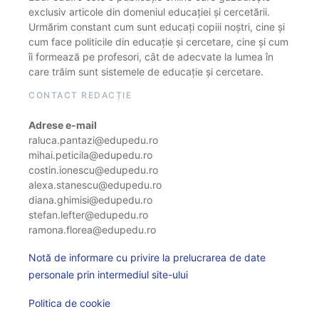
exclusiv articole din domeniul educației și cercetării.
Urmărim constant cum sunt educați copiii noștri, cine și
cum face politicile din educație și cercetare, cine și cum
îi formează pe profesori, cât de adecvate la lumea în
care trăim sunt sistemele de educație și cercetare.
CONTACT REDACȚIE
Adrese e-mail
raluca.pantazi@edupedu.ro
mihai.peticila@edupedu.ro
costin.ionescu@edupedu.ro
alexa.stanescu@edupedu.ro
diana.ghimisi@edupedu.ro
stefan.lefter@edupedu.ro
ramona.florea@edupedu.ro
Notă de informare cu privire la prelucrarea de date
personale prin intermediul site-ului
Politica de cookie