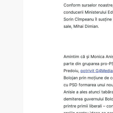
Conform surselor noastre,
conducerii Ministerului Edu
Sorin Cîmpeanu îl susține 
sale, Mihai Dimian.
Amintim că și Monica Anis
parte din gruparea pro-PS
Predoiu,
potrivit G4Media
Bolojan prin moțiune de c
cu PSD formarea unui nou 
Anisie a ales atunci tabă
demiterea guvernului Bol
printre primii liberali – 