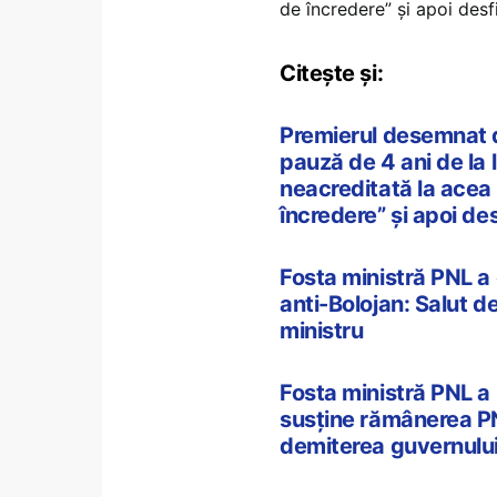
de încredere” și apoi desf
Citește și:
Premierul desemnat d
pauză de 4 ani de la l
neacreditată la acea 
încredere” și apoi de
Fosta ministră PNL a
anti-Bolojan: Salut 
ministru
Fosta ministră PNL a
susține rămânerea PNL
demiterea guvernulu