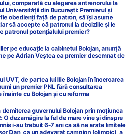
ui, comparată cu alegerea antrenorului la
l Universității din București: Premierul și
 fie obedienți față de patron, să își asume
ar să accepte că patronul ia deciziile și le
e patronul potențialului premier?
lier pe educație la cabinetul Bolojan, anunță
ține pe Adrian Veștea ca premier desemnat de
ul UVT, de partea lui Ilie Bolojan în încercarea
 numi un premier PNL fără consultarea
 înainte cu Bolojan și cu reforma
 demiterea guvernului Bolojan prin moțiunea
O dezamăgire la fel de mare vine și dinspre
nis i-au trebuit 6-7 ani ca să ne arate limitele
icușor Dan, ca un adevarat campion (olimpic), a