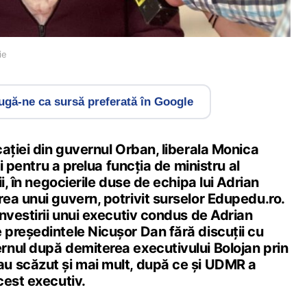
ie
gă-ne ca sursă preferată în Google
ației din guvernul Orban, liberala Monica
ii pentru a prelua funcția de ministru al
i, în negocierile duse de echipa lui Adrian
ea unui guvern, potrivit surselor Edupedu.ro.
nvestirii unui executiv condus de Adrian
președintele Nicușor Dan fără discuții cu
nul după demiterea executivului Bolojan prin
u scăzut și mai mult, după ce și UDMR a
cest executiv.