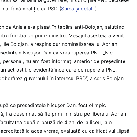
rtidul să rămână la guvernare, în condițiile PNL decisese
u mai facă coaliție cu PSD (
Sursa și detalii
).
nica Anisie s-a plasat în tabăra anti-Bolojan, salutând
tru funcția de prim-ministru. Mesajul acesteia a venit
Ilie Bolojan, a respins dur nominalizarea lui Adrian
ședintele Nicușor Dan că vrea ruperea PNL: „Nici
, personal, nu am fost informați anterior de președinte
, un act ostil, o evidentă încercare de rupere a PNL,
 doborârea guvernului în interesul PSD”, a scris Bolojan
după ce președintele Nicușor Dan, fost olimpic
ă, l-a desemnat să fie prim-ministru pe liberalul Adrian
facultatea după o pauză de 4 ani de la liceu, la o
eacreditată la acea vreme, evaluată cu calificativul „lipsă