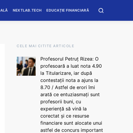
OALĂ
NEXTLAB.TECH
EDUCAȚIE FINANCIARĂ
CELE MAI CITITE ARTICOLE
Profesorul Petruț Rizea: O
profesoară a luat nota 4.90
la Titularizare, iar după
contestații nota a ajuns la
8.70 / Astfel de erori îmi
arată ce entuziasmați sunt
profesorii buni, cu
experiență să vină la
corectat și ce resurse
financiare sunt alocate unui
astfel de concurs important