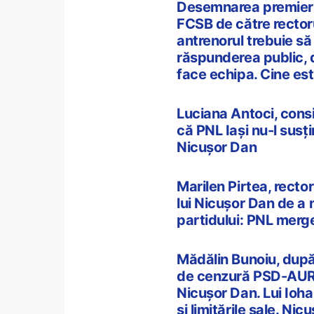
Desemnarea premierul
FCSB de către rectoru
antrenorul trebuie să
răspunderea public, d
face echipa. Cine est
Luciana Antoci, consi
că PNL Iași nu-l sus
Nicușor Dan
Marilen Pirtea, rector
lui Nicușor Dan de a
partidului: PNL merge
Mădălin Bunoiu, după
de cenzură PSD-AUR: 
Nicușor Dan. Lui Iohan
și limitările sale. N