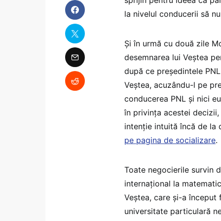
sprijin pentru ideea ca pa
la nivelul conducerii să n
Și în urmă cu două zile Mo
desemnarea lui Veștea pen
după ce președintele PNL, 
Veștea, acuzându-l pe pre
conducerea PNL și nici eu
în privința acestei decizii
intenție intuită încă de la
pe pagina de socializare
.
Toate negocierile survin 
internațional la matematic
Veștea, care și-a început 
universitate particulară n