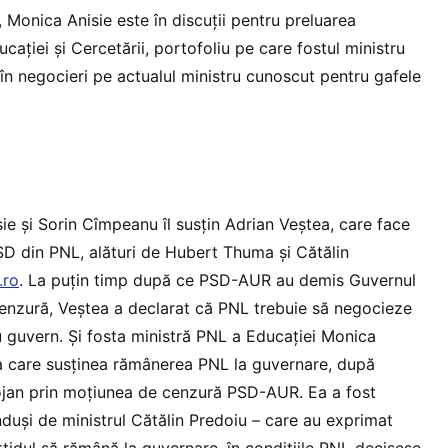
 Monica Anisie este în discuții pentru preluarea
cației și Cercetării, portofoliu pe care fostul ministru
în negocieri pe actualul ministru cunoscut pentru gafele
ie și Sorin Cîmpeanu îl susțin Adrian Veștea, care face
D din PNL, alături de Hubert Thuma și Cătălin
.ro
. La puțin timp după ce PSD-AUR au demis Guvernul
enzură, Veștea a declarat că PNL trebuie să negocieze
guvern. Și fosta ministră PNL a Educației Monica
ra care susținea rămânerea PNL la guvernare, după
ojan prin moțiunea de cenzură PSD-AUR. Ea a fost
conduși de ministrul Cătălin Predoiu – care au exprimat