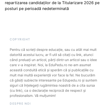
repartizarea candidaților de la Titularizare 2026 pe
posturi pe perioadă nedeterminată
COPYRIGHT
Pentru că scrieți despre educație, sau cu atât mai mult
datorită acestui lucru, ar fi util să citați cu link, atunci
când preluați un articol, părți dintr-un articol sau o idee
care v-a inspirat. Noi, la EduPedu.ro ne-am asumat
această conduită etică și sperăm că și publicațiile cu
mult mai multă experiență vor face la fel. Ne bucurăm
că găsiți subiecte interesante pe Edupedu.ro și suntem
siguri că înțelegeți rugămintea noastră de a cita sursa
(cu link), ca o declarație reciprocă de respect și
profesionalism. Vă mulțumim!
DESPRE NOI