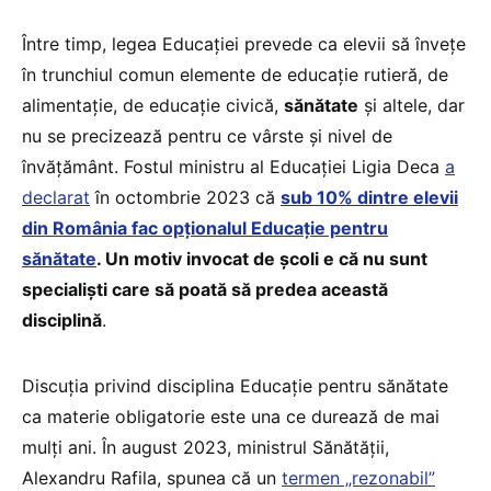
Între timp, legea Educației prevede ca elevii să învețe
în trunchiul comun elemente de educație rutieră, de
alimentație, de educație civică,
sănătate
și altele, dar
nu se precizează pentru ce vârste și nivel de
învățământ. Fostul ministru al Educației Ligia Deca
a
declarat
în octombrie 2023 că
sub 10% dintre elevii
din România fac opționalul Educație pentru
sănătate
. Un motiv invocat de școli e că nu sunt
specialiști care să poată să predea această
disciplină
.
Discuția privind disciplina Educație pentru sănătate
ca materie obligatorie este una ce durează de mai
mulți ani. În august 2023, ministrul Sănătății,
Alexandru Rafila, spunea că un
termen „rezonabil”