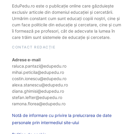
EduPedu.ro este o publicație online care găzduiește
exclusiv articole din domeniul educației și cercetării.
Urmărim constant cum sunt educați copiii noștri, cine și
cum face politicile din educație și cercetare, cine și cum
îi formează pe profesori, cât de adecvate la lumea în
care trăim sunt sistemele de educație și cercetare.
CONTACT REDACȚIE
Adrese e-mail
raluca.pantazi@edupedu.ro
mihai.peticila@edupedu.ro
costin.ionescu@edupedu.ro
alexa.stanescu@edupedu.ro
diana.ghimisi@edupedu.ro
stefan.lefter@edupedu.ro
ramona.florea@edupedu.ro
Notă de informare cu privire la prelucrarea de date
personale prin intermediul site-ului