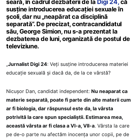
seară, în cadrul dezbaterii de la
Digi 24,
că
susține introducerea educației sexuale în
școli, dar nu „neapărat ca disciplină
separată”. De precizat, contracandidatul
său, George Simion, nu s-a prezentat la
dezbaterea de luni, organizată de postul de
televiziune.
„
Jurnalist Digi 24
: Veți susține introducerea materiei
educație sexuală și dacă da, de la ce vârstă?
Nicușor Dan, candidat independent:
Nu neaparat ca
materie separată, poate fi parte din alte materii cum
ar fi biologia, dar răspunsul este da, la vârsta
potrivită la care spun specialiștii. Estimarea mea,
această vârsta ar fi clasa a VI-a, VII-a
. Vârsta la care
pe de-o parte nu afectăm inocența unor copii, pe de