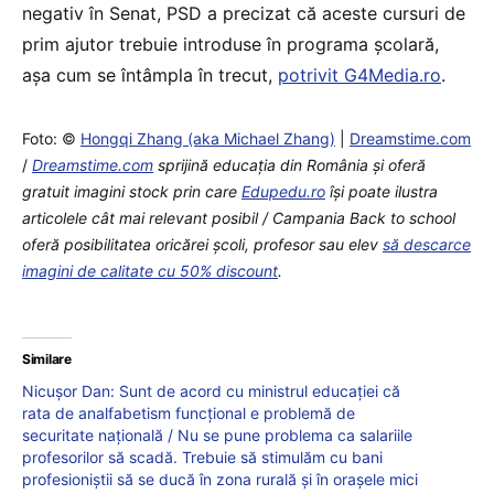
negativ în Senat, PSD a precizat că aceste cursuri de
prim ajutor trebuie introduse în programa şcolară,
aşa cum se întâmpla în trecut,
potrivit G4Media.ro
.
Foto: ©
Hongqi Zhang (aka Michael Zhang)
|
Dreamstime.com
/
Dreamstime.com
sprijină educaţia din România şi oferă
gratuit imagini stock prin care
Edupedu.ro
îşi poate ilustra
articolele cât mai relevant posibil / Campania Back to school
oferă posibilitatea oricărei școli, profesor sau elev
să descarce
imagini de calitate cu 50% discount
.
Similare
Nicușor Dan: Sunt de acord cu ministrul educației că
rata de analfabetism funcțional e problemă de
securitate națională / Nu se pune problema ca salariile
profesorilor să scadă. Trebuie să stimulăm cu bani
profesioniștii să se ducă în zona rurală și în orașele mici