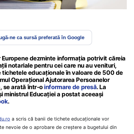
gă-ne ca sursă preferată în Google
r Europene dezminte informația potrivit căreia
ții notariale pentru cei care nu au venituri,
e tichetele educaționale în valoare de 500 de
ramul Operațional Ajutorarea Persoanelor
 se arată într-o
informare de presă
. La
și ministrul Educației a postat aceeași
ook
.
u.ro
a scris că banii de tichete educaționale vor
ste nevoie de o aprobare de creștere a bugetului din