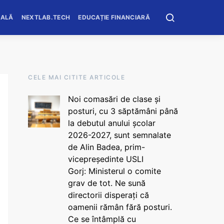
OALĂ
NEXTLAB.TECH
EDUCAȚIE FINANCIARĂ
CELE MAI CITITE ARTICOLE
Noi comasări de clase și
posturi, cu 3 săptămâni până
la debutul anului școlar
2026-2027, sunt semnalate
de Alin Badea, prim-
vicepreședinte USLI
Gorj: Ministerul o comite
grav de tot. Ne sună
directorii disperați că
oamenii rămân fără posturi.
Ce se întâmplă cu