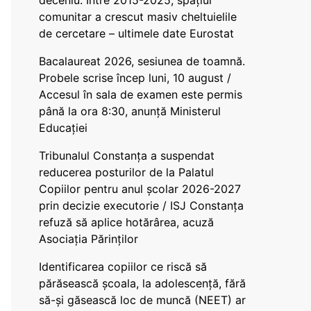
deceniu. Între 2015-2025, spațiul
comunitar a crescut masiv cheltuielile
de cercetare – ultimele date Eurostat
Bacalaureat 2026, sesiunea de toamnă.
Probele scrise încep luni, 10 august /
Accesul în sala de examen este permis
până la ora 8:30, anunță Ministerul
Educației
Tribunalul Constanța a suspendat
reducerea posturilor de la Palatul
Copiilor pentru anul școlar 2026-2027
prin decizie executorie / ISJ Constanța
refuză să aplice hotărârea, acuză
Asociația Părinților
Identificarea copiilor ce riscă să
părăsească școala, la adolescență, fără
să-și găsească loc de muncă (NEET) ar