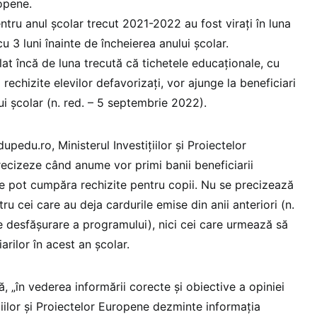
opene.
ntru anul școlar trecut 2021-2022 au fost virați în luna
cu 3 luni înainte de încheierea anului școlar.
t încă de luna trecută că tichetele educaționale, cu
echizite elevilor defavorizați, vor ajunge la beneficiari
i școlar (n. red. – 5 septembrie 2022).
dupedu.ro, Ministerul Investițiilor și Proiectelor
ecizeze când anume vor primi banii beneficiarii
e pot cumpăra rechizite pentru copii. Nu se precizează
tru cei care au deja cardurile emise din anii anteriori (n.
de desfășurare a programului), nici cei care urmează să
iarilor în acest an școlar.
ă, „în vederea informării corecte şi obiective a opiniei
ițiilor și Proiectelor Europene dezminte informația