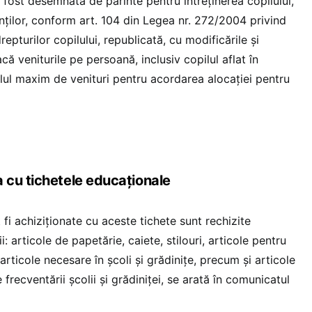
a fost desemnată de părinte pentru întreţinerea copilului,
nţilor, conform art. 104 din Legea nr. 272/2004 privind
epturilor copilului, republicată, cu modificările şi
că veniturile pe persoană, inclusiv copilul aflat în
elul maxim de venituri pentru acordarea alocaţiei pentru
cu tichetele educaționale
 fi achiziționate cu aceste tichete sunt rechizite
i: articole de papetărie, caiete, stilouri, articole pentru
articole necesare în școli și grădinițe, precum și articole
frecventării școlii și grădiniței, se arată în comunicatul