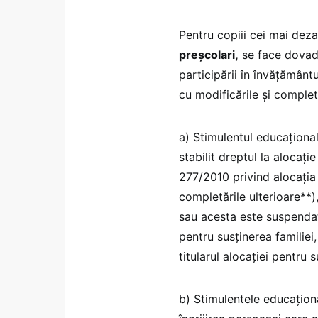
Pentru copiii cei mai dez
preșcolari,
se face dova
participării în învățământ
cu modificările și completă
a) Stimulentul educaţional 
stabilit dreptul la alocaţi
277/2010 privind alocaţia 
completările ulterioare**),
sau acesta este suspendat
pentru susţinerea familiei
titularul alocaţiei pentru s
b) Stimulentele educaţiona