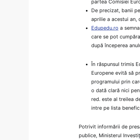
partea Comisiei Eur
De precizat, banii pe
aprilie a acestui an, 
Edupedu.ro
a semnala
care se pot cumpăra r
după începerea anulu
În răspunsul trimis E
Europene evită să pr
programului prin car
o dată clară nici pen
red. este al treilea 
intre pe lista benefic
Potrivit informării de pres
publice, Ministerul Invest