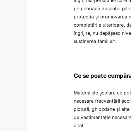
îngrijirea persoanei care 
pe perioada absenţei pări
protecţia şi promovarea dr
completările ulterioare, da
îngrijire, nu depăşesc niv
susţinerea familiei”.
Ce se poate cumpăra 
Materialele școlare ce pot
necesare frecventării școli
pictură, ghiozdane și alte 
de vestimentație necesare 
citat.