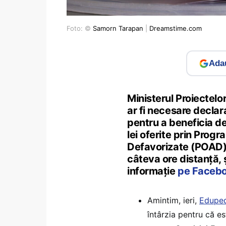
Foto: ©
Samorn Tarapan
|
Dreamstime.com
Adau
Ministerul Proiectelo
ar fi necesare declara
pentru a beneficia d
lei oferite prin Prog
Defavorizate (POAD),
câteva ore distanță, 
informație
pe Faceb
Amintim, ieri,
Eduped
întârzia pentru că e