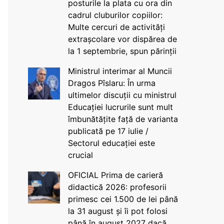
posturile la plata cu ora din
cadrul cluburilor copiilor:
Multe cercuri de activități
extrașcolare vor dispărea de
la 1 septembrie, spun părinții
Ministrul interimar al Muncii
Dragos Pîslaru: În urma
ultimelor discuții cu ministrul
Educației lucrurile sunt mult
îmbunătățite față de varianta
publicată pe 17 iulie /
Sectorul educației este
crucial
OFICIAL Prima de carieră
didactică 2026: profesorii
primesc cei 1.500 de lei până
la 31 august și îi pot folosi
până în august 2027 dacă