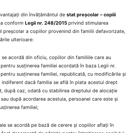
avantajați din învățământul de
stat preșcolar – copiii
da conform
Legii nr. 248/2015
privind stimularea
ul preșcolar a copiilor provenind din familii defavorizate,
rile ulterioare:
se acordă din oficiu, copiilor din familiile care au
e pentru susţinerea familiei acordată în baza Legii nr.
pentru susţinerea familiei, republicată, cu modificările şi
 indiferent dacă familia se află în plata acestui drept
, după caz, odată cu stabilirea dreptului de alocaţie
, sau după acordarea acestuia, persoanei care este şi
usţinerea familiei;
le se acordă pe bază de cerere şi copiilor aflaţi în