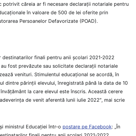
c potrivit căreia ar fi necesare declarații notariale pentru
ducaționale în valoare de 500 de lei oferite prin
utorarea Persoanelor Defavorizate (POAD).
or destinatarilor finali pentru anii școlari 2021-2022
au fost prevăzute sau solicitate declarații notariale
zează venituri. Stimulentul educațional se acordă, în
 dintre părinții elevului, înregistrată până la data de 10
învățământ la care elevul este înscris. Această cerere
deverința de venit aferentă lunii iulie 2022″, mai scrie
 și ministrul Educației într-o
postare pe Facebook
: „În
 destinatarilor finali pentru anii școlari 2021-2022