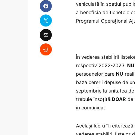
vehiculată în spațiul publi
a beneficia de tichetele e
Programul Operațional Aj
În vederea stabilirii listel
respectiv 2022-2023,
NU
persoanelor care
NU
reali
baza cererii depuse de unul
septembrie la unitatea de 
trebuie însoțită
DOAR
de a
în comunicat.
Același lucru îl reiterează
vederea stabilirii listelor