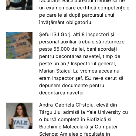
facultate. Bacalaureatul trebuie să fie
un examen care certifică competențele
pe care le ai după parcursul unui
învățământ obligatoriu
Șeful ISJ Gorj, alți 8 inspectori și
personal auxiliar trebuie să returneze
peste 55.000 de lei, bani acordați
pentru decontarea navetei, timp de
peste un an / Inspectorul general,
Marian Staicu: La vremea aceea nu
eram inspector șef. ISJ ne-a cerut să
depunem documente pentru
decontarea navetei
Andra-Gabriela Cîrstoiu, elevă din
Târgu Jiu, admisă la Yale University cu
o bursă completă în Biofizică și
Biochimie Moleculară și Computer
Science: Am ales o facultate în