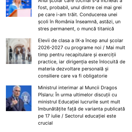
Anul școlar care tocmai s-a încheiat a
fost, probabil, unul dintre cei mai grei
pe care i-am trăit. Conducerea unei
școli în România înseamnă, astăzi, un
stres permanent, o muncă titanică
Elevii de clasa a IX-a încep anul școlar
2026-2027 cu programe noi / Mai mult
timp pentru recapitulare și exerciții
practice, iar dirigenția este înlocuită de
materia dezvoltare personală și
consiliere care va fi obligatorie
Ministrul interimar al Muncii Dragos
Pîslaru: În urma ultimelor discuții cu
ministrul Educației lucrurile sunt mult
îmbunătățite față de varianta publicată
pe 17 iulie / Sectorul educației este
crucial