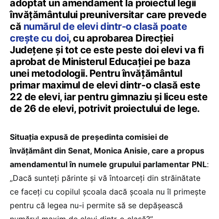
adoptat un amendament la proiectul legii
învăţământului preuniversitar care prevede
că
numărul de elevi dintr-o clasă poate
crește cu doi
, cu aprobarea Direcției
Județene și tot ce este peste doi elevi va fi
aprobat de Ministerul Educației pe baza
unei metodologii. Pentru învăţământul
primar maximul de elevi dintr-o clasă este
22 de elevi, iar pentru gimnaziu și liceu este
de 26 de elevi, potrivit proiectului de lege.
Situația expusă de președinta comisiei de
învățământ din Senat, Monica Anisie, care a propus
amendamentul în numele grupului parlamentar PNL
:
„Dacă sunteți părinte și vă întoarceți din străinătate
ce faceți cu copilul școala dacă școala nu îl primește
pentru că legea nu-i permite să se depășească
numărul maxim de elevi dintr-o clasă?”