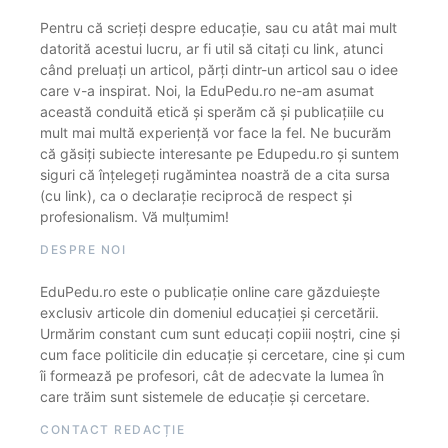
Pentru că scrieți despre educație, sau cu atât mai mult
datorită acestui lucru, ar fi util să citați cu link, atunci
când preluați un articol, părți dintr-un articol sau o idee
care v-a inspirat. Noi, la EduPedu.ro ne-am asumat
această conduită etică și sperăm că și publicațiile cu
mult mai multă experiență vor face la fel. Ne bucurăm
că găsiți subiecte interesante pe Edupedu.ro și suntem
siguri că înțelegeți rugămintea noastră de a cita sursa
(cu link), ca o declarație reciprocă de respect și
profesionalism. Vă mulțumim!
DESPRE NOI
EduPedu.ro este o publicație online care găzduiește
exclusiv articole din domeniul educației și cercetării.
Urmărim constant cum sunt educați copiii noștri, cine și
cum face politicile din educație și cercetare, cine și cum
îi formează pe profesori, cât de adecvate la lumea în
care trăim sunt sistemele de educație și cercetare.
CONTACT REDACȚIE