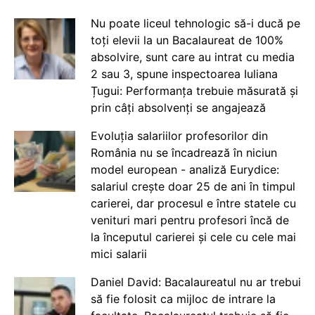
Nu poate liceul tehnologic să-i ducă pe
toți elevii la un Bacalaureat de 100%
absolvire, sunt care au intrat cu media
2 sau 3, spune inspectoarea Iuliana
Țugui: Performanța trebuie măsurată și
prin câți absolvenți se angajează
Evoluția salariilor profesorilor din
România nu se încadrează în niciun
model european - analiză Eurydice:
salariul crește doar 25 de ani în timpul
carierei, dar procesul e între statele cu
venituri mari pentru profesori încă de
la începutul carierei și cele cu cele mai
mici salarii
Daniel David: Bacalaureatul nu ar trebui
să fie folosit ca mijloc de intrare la