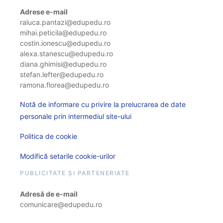
Adrese e-mail
raluca.pantazi@edupedu.ro
mihai.peticila@edupedu.ro
costin.ionescu@edupedu.ro
alexa.stanescu@edupedu.ro
diana.ghimisi@edupedu.ro
stefan.lefter@edupedu.ro
ramona.florea@edupedu.ro
Notă de informare cu privire la prelucrarea de date
personale prin intermediul site-ului
Politica de cookie
Modifică setarile cookie-urilor
PUBLICITATE ȘI PARTENERIATE
Adresă de e-mail
comunicare@edupedu.ro