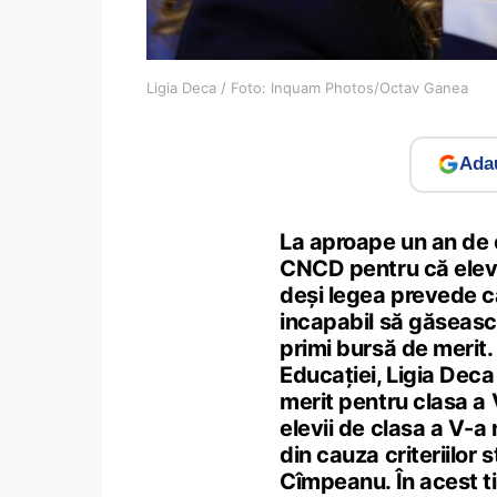
Ligia Deca / Foto: Inquam Photos/Octav Ganea
Adau
La aproape un an de 
CNCD pentru că elevii
deși legea prevede că
incapabil să găsească
primi bursă de merit.
Educației, Ligia Deca
merit pentru clasa a 
elevii de clasa a V-a 
din cauza criteriilor s
Cîmpeanu. În acest ti