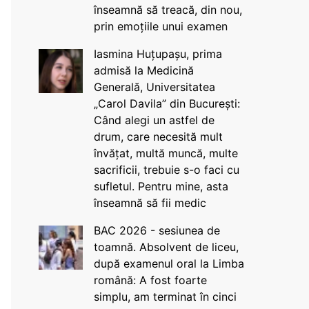
înseamnă să treacă, din nou,
prin emoțiile unui examen
Iasmina Huțupașu, prima
admisă la Medicină
Generală, Universitatea
„Carol Davila” din București:
Când alegi un astfel de
drum, care necesită mult
învățat, multă muncă, multe
sacrificii, trebuie s-o faci cu
sufletul. Pentru mine, asta
înseamnă să fii medic
BAC 2026 - sesiunea de
toamnă. Absolvent de liceu,
după examenul oral la Limba
română: A fost foarte
simplu, am terminat în cinci