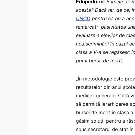
Edupedu.ro
:
Bursele de m
acesta? Dacă nu, de ce, în
CNCD
pentru că nu a acor
remarcat: “pasivitatea unei
evaluare a elevilor de clas
nediscriminării în cazul ac
clasa a V-a se regăsesc în
primi bursa de merit.
„În metodologie este pre
rezultatelor din anul școl
mediilor generale. Câtă v
să permită ierarhizarea a
bursei de merit în clasa a
găsim soluții pentru a răsp
spus secretarul de stat în 