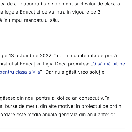
a de a le acorda burse de merit și elevilor de clasa a
 lege a Educației ce va intra în vigoare pe 3
ă în timpul mandatului său.
 pe 13 octombrie 2022, în prima conferință de presă
nistrul al Educației, Ligia Deca promitea: „
O să mă uit pe
pentru clasa a V-a
”. Dar nu a găsit vreo soluție,
egăsesc din nou, pentru al doilea an consecutiv, în
mi burse de merit, din alte motive: în proiectul de ordin
acordare este media anuală generală din anul anterior.