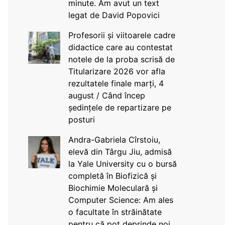
minute. Am avut un text
legat de David Popovici
Profesorii și viitoarele cadre
didactice care au contestat
notele de la proba scrisă de
Titularizare 2026 vor afla
rezultatele finale marți, 4
august / Când încep
ședințele de repartizare pe
posturi
Andra-Gabriela Cîrstoiu,
elevă din Târgu Jiu, admisă
la Yale University cu o bursă
completă în Biofizică și
Biochimie Moleculară și
Computer Science: Am ales
o facultate în străinătate
pentru că pot deprinde noi