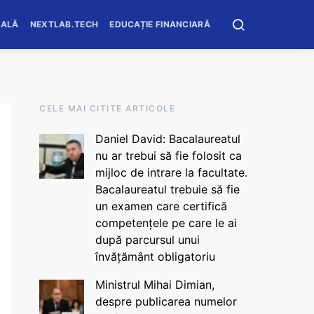
OALĂ
NEXTLAB.TECH
EDUCAȚIE FINANCIARĂ
CELE MAI CITITE ARTICOLE
Daniel David: Bacalaureatul
nu ar trebui să fie folosit ca
mijloc de intrare la facultate.
Bacalaureatul trebuie să fie
un examen care certifică
competențele pe care le ai
după parcursul unui
învățământ obligatoriu
Ministrul Mihai Dimian,
despre publicarea numelor