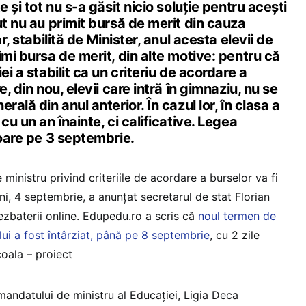
e și tot nu s-a găsit nicio soluție pentru acești
ut nu au primit bursă de merit din cauza
r, stabilită de Minister, anul acesta elevii de
imi bursa de merit, din alte motive: pentru că
ei a stabilit ca un criteriu de acordare a
e, din nou, elevii care intră în gimnaziu, nu se
rală din anul anterior. În cazul lor, în clasa a
cu un an înainte, ci calificative. Legea
goare pe 3 septembrie.
 ministru privind criteriile de acordare a burselor va fi
ni, 4 septembrie, a anunțat secretarul de stat Florian
dezbaterii online. Edupedu.ro a scris că
noul termen de
lui a fost întârziat, până pe 8 septembrie
, cu 2 zile
coala – proiect
 mandatului de ministru al Educației, Ligia Deca