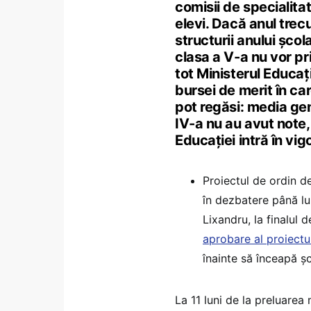
comisii de specialitat
elevi. Dacă anul trec
structurii anului școla
clasa a V-a nu vor pr
tot Ministerul Educați
bursei de merit în car
pot regăsi: media gene
IV-a nu au avut note, 
Educației intră în vi
Proiectul de ordin de
în dezbatere până lu
Lixandru, la finalul 
aprobare al proiectu
înainte să înceapă ș
La 11 luni de la preluarea