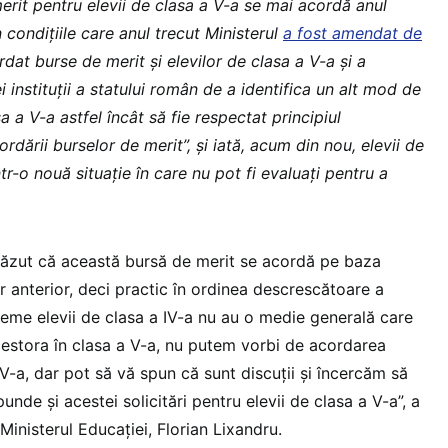
erit pentru elevii de clasa a V-a se mai acordă anul
 condițiile care anul trecut Ministerul
a fost amendat de
dat burse de merit și elevilor de clasa a V-a și a
 instituții a statului român de a identifica un alt mod de
a a V-a astfel încât să fie respectat principiul
ordării burselor de merit”, și iată, acum din nou, elevii de
tr-o nouă situație în care nu pot fi evaluați pentru a
văzut că această bursă de merit se acordă pe baza
ar anterior, deci practic în ordinea descrescătoare a
reme elevii de clasa a IV-a nu au o medie generală care
cestora în clasa a V-a, nu putem vorbi de acordarea
 V-a, dar pot să vă spun că sunt discuții și încercăm să
unde și acestei solicitări pentru elevii de clasa a V-a”, a
Ministerul Educației, Florian Lixandru.