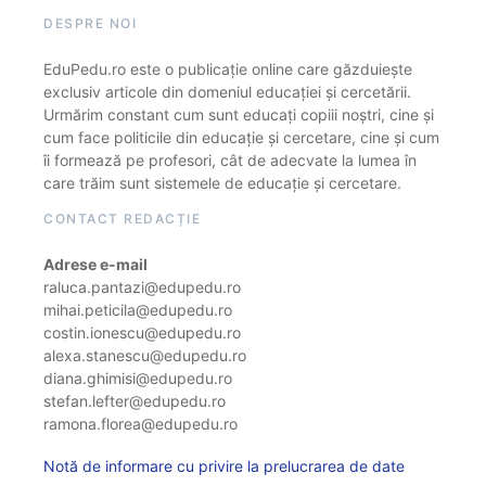
DESPRE NOI
EduPedu.ro este o publicație online care găzduiește
exclusiv articole din domeniul educației și cercetării.
Urmărim constant cum sunt educați copiii noștri, cine și
cum face politicile din educație și cercetare, cine și cum
îi formează pe profesori, cât de adecvate la lumea în
care trăim sunt sistemele de educație și cercetare.
CONTACT REDACȚIE
Adrese e-mail
raluca.pantazi@edupedu.ro
mihai.peticila@edupedu.ro
costin.ionescu@edupedu.ro
alexa.stanescu@edupedu.ro
diana.ghimisi@edupedu.ro
stefan.lefter@edupedu.ro
ramona.florea@edupedu.ro
Notă de informare cu privire la prelucrarea de date