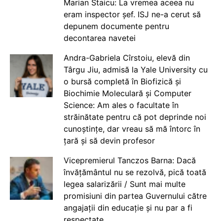
Marian Staicu: La vremea aceea nu
eram inspector șef. ISJ ne-a cerut să
depunem documente pentru
decontarea navetei
Andra-Gabriela Cîrstoiu, elevă din
Târgu Jiu, admisă la Yale University cu
o bursă completă în Biofizică și
Biochimie Moleculară și Computer
Science: Am ales o facultate în
străinătate pentru că pot deprinde noi
cunoștințe, dar vreau să mă întorc în
țară și să devin profesor
Vicepremierul Tanczos Barna: Dacă
învățământul nu se rezolvă, pică toată
legea salarizării / Sunt mai multe
promisiuni din partea Guvernului către
angajații din educație și nu par a fi
respectate