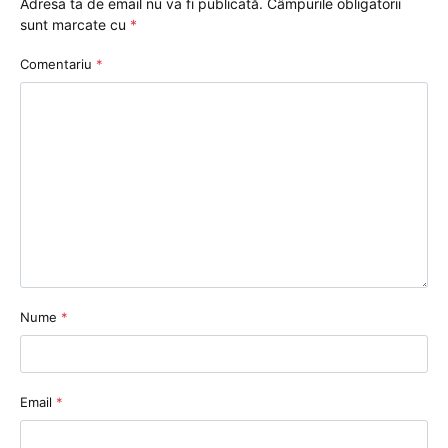
Adresa ta de email nu va fi publicată.
Câmpurile obligatorii
sunt marcate cu
*
Comentariu
*
Nume
*
Email
*