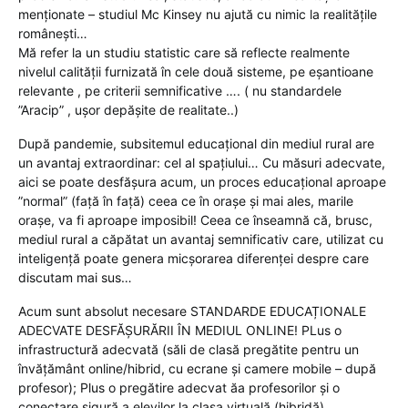
menționate – studiul Mc Kinsey nu ajută cu nimic la realitățile
românești…
Mă refer la un studiu statistic care să reflecte realmente
nivelul calității furnizată în cele două sisteme, pe eșantioane
relevante , pe criterii semnificative …. ( nu standardele
”Aracip” , ușor depășite de realitate..)
După pandemie, subsitemul educațional din mediul rural are
un avantaj extraordinar: cel al spațiului… Cu măsuri adecvate,
aici se poate desfășura acum, un proces educațional aproape
”normal” (față în față) ceea ce în orașe și mai ales, marile
orașe, va fi aproape imposibil! Ceea ce înseamnă că, brusc,
mediul rural a căpătat un avantaj semnificativ care, utilizat cu
inteligență poate genera micșorarea diferenței despre care
discutam mai sus…
Acum sunt absolut necesare STANDARDE EDUCAȚIONALE
ADECVATE DESFĂȘURĂRII ÎN MEDIUL ONLINE! PLus o
infrastructură adecvată (săli de clasă pregătite pentru un
învățământ online/hibrid, cu ecrane și camere mobile – după
profesor); Plus o pregătire adecvat ăa profesorilor și o
conectare sigură a elevilor la clasa virtuală (hibridă).