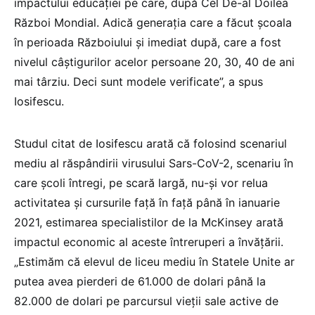
impactului educației pe care, după Cel De-al Doilea
Război Mondial. Adică generația care a făcut școala
în perioada Războiului și imediat după, care a fost
nivelul câștigurilor acelor persoane 20, 30, 40 de ani
mai târziu. Deci sunt modele verificate”, a spus
Iosifescu.
Studul citat de Iosifescu arată că folosind scenariul
mediu al răspândirii virusului Sars-CoV-2, scenariu în
care școli întregi, pe scară largă, nu-și vor relua
activitatea și cursurile față în față până în ianuarie
2021, estimarea specialistilor de la McKinsey arată
impactul economic al aceste întreruperi a învățării.
„Estimăm că elevul de liceu mediu în Statele Unite ar
putea avea pierderi de 61.000 de dolari până la
82.000 de dolari pe parcursul vieții sale active de