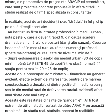
mirare, din perspectiva de președinte ARACIP (și cercetător),
care sunt proiectele concrete propuse?!! În afara citării unui
studiu realizat de o firmă specializată în consultanță?
În realitate, zeci de ani decidenții s-au ”străduit” în fel și chip
pe două direcții esențiale:
– Au instituit un filtru la intrarea profesorilor în mediul urban ,
nota peste 7, care a devenit rapid 9, din cauza scăderii
dramatice a numărului de posturi (dar și alte cauze),. Ceea ce
înseamnă că în mediul rural au rămas numeroși profesori
(poate majoritatea) cu rezultate de nivel mai mic de 7..
– Supra-aglomerarea claselor din mediul urban (30 de copii
minim , până LA PESTE 45 de copii într-o clasă normală ( în
spațiu pentru maxim 20 – 25 de copii);
Aceste două preocupări administrativ – financiare au generat
evident, efecte extrem de interesante, printre care mărirea
spectaculoasă a decalajului dintre școlile din mediul urban și
școlile din mediul rural (în defavoarea ruralui, evident!) afost
unul dintre cele mai simple..
Aceasta este realitatea dinainte de ”pandemie” ! Ar fi fost
extrem de util un studiu realizat de către ARACIP pe această
problemă! Un studiu real, statistic, ancorat în realitățile