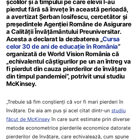
școlilor și a timpului pe care elevii l-au
pierdut fără să învețe în această perioadă,
a avertizat Șerban Iosifescu, cercetător și
președintele Agenției Române de Asigurare
a Calității Învățământului Preuniversitar.
Acesta a declarat la dezbaterea „
Cursa
celor 30 de ani de educație în România
”
organizată de World Vision România că
„echivalentul câștigurilor pe un an întreg va
fi pierdut din cauza pierderilor de învățare
din timpul pandemiei”, potrivit unui studiu
McKinsey.
„Trebuie să fim conștienți că vor fi mari pierderi în
învățare. De aia am pus și acel citat dintr-un
studiu
făcut de McKinsey
în care sunt estimate prin diverse
metode econometrice pierderile economice datorate
pierderilor de învățare, care echivalează, cum spune