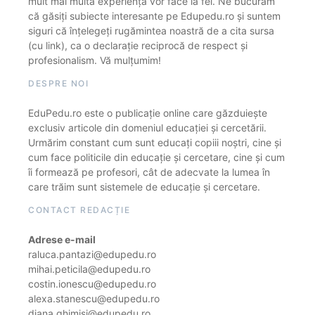
mult mai multă experiență vor face la fel. Ne bucurăm
că găsiți subiecte interesante pe Edupedu.ro și suntem
siguri că înțelegeți rugămintea noastră de a cita sursa
(cu link), ca o declarație reciprocă de respect și
profesionalism. Vă mulțumim!
DESPRE NOI
EduPedu.ro este o publicație online care găzduiește
exclusiv articole din domeniul educației și cercetării.
Urmărim constant cum sunt educați copiii noștri, cine și
cum face politicile din educație și cercetare, cine și cum
îi formează pe profesori, cât de adecvate la lumea în
care trăim sunt sistemele de educație și cercetare.
CONTACT REDACȚIE
Adrese e-mail
raluca.pantazi@edupedu.ro
mihai.peticila@edupedu.ro
costin.ionescu@edupedu.ro
alexa.stanescu@edupedu.ro
diana.ghimisi@edupedu.ro