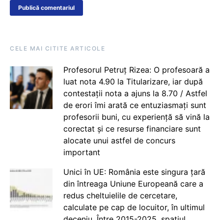
CELE MAI CITITE ARTICOLE
Profesorul Petruț Rizea: O profesoară a
luat nota 4.90 la Titularizare, iar după
contestații nota a ajuns la 8.70 / Astfel
de erori îmi arată ce entuziasmați sunt
profesorii buni, cu experiență să vină la
corectat și ce resurse financiare sunt
alocate unui astfel de concurs
important
Unici în UE: România este singura țară
din întreaga Uniune Europeană care a
redus cheltuielile de cercetare,
calculate pe cap de locuitor, în ultimul
deceniu. Între 2015-2025, spațiul