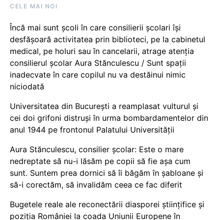
CELE MAI NOI
Încă mai sunt școli în care consilierii școlari își
desfășoară activitatea prin biblioteci, pe la cabinetul
medical, pe holuri sau în cancelarii, atrage atenția
consilierul școlar Aura Stănculescu / Sunt spații
inadecvate în care copilul nu va destăinui nimic
niciodată
Universitatea din București a reamplasat vulturul și
cei doi grifoni distruși în urma bombardamentelor din
anul 1944 pe frontonul Palatului Universității
Aura Stănculescu, consilier școlar: Este o mare
nedreptate să nu-i lăsăm pe copii să fie așa cum
sunt. Suntem prea dornici să îi băgăm în șabloane și
să-i corectăm, să invalidăm ceea ce fac diferit
Bugetele reale ale reconectării diasporei științifice și
poziția României la coada Uniunii Europene în