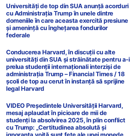
Universități de top din SUA anunță acorduri
cu Administrația Trump în unele dintre
domeniile în care aceasta exercită presiune
și amenință cu înghețarea fondurilor
federale
Conducerea Harvard, în discuții cu alte
universități din SUA și străinătate pentru a-i
prelua studenții internaționali interziși de
administrația Trump – Financial Times / 18
școli de top au cerut în instanță să sprijine
legal Harvard
VIDEO Președintele Universității Harvard,
mesaj aplaudat în picioare de mii de
studenți la absolvirea 2025, în plin conflict
cu Trump: „Certitudinea absolută și
ignoranța voită sunt fețe ale unei monede