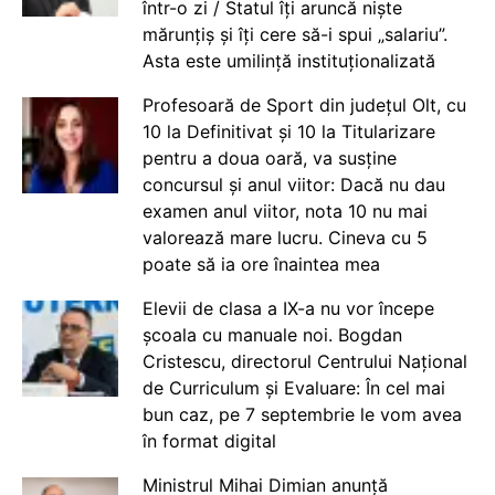
într-o zi / Statul îți aruncă niște
mărunțiș și îți cere să-i spui „salariu”.
Asta este umilință instituționalizată
Profesoară de Sport din județul Olt, cu
10 la Definitivat și 10 la Titularizare
pentru a doua oară, va susține
concursul și anul viitor: Dacă nu dau
examen anul viitor, nota 10 nu mai
valorează mare lucru. Cineva cu 5
poate să ia ore înaintea mea
Elevii de clasa a IX-a nu vor începe
școala cu manuale noi. Bogdan
Cristescu, directorul Centrului Național
de Curriculum și Evaluare: În cel mai
bun caz, pe 7 septembrie le vom avea
în format digital
Ministrul Mihai Dimian anunță