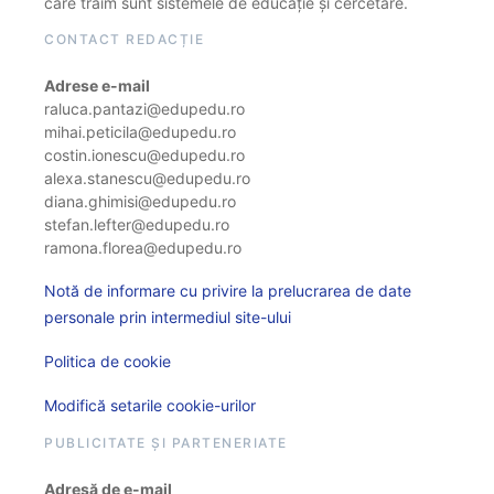
care trăim sunt sistemele de educație și cercetare.
CONTACT REDACȚIE
Adrese e-mail
raluca.pantazi@edupedu.ro
mihai.peticila@edupedu.ro
costin.ionescu@edupedu.ro
alexa.stanescu@edupedu.ro
diana.ghimisi@edupedu.ro
stefan.lefter@edupedu.ro
ramona.florea@edupedu.ro
Notă de informare cu privire la prelucrarea de date
personale prin intermediul site-ului
Politica de cookie
Modifică setarile cookie-urilor
PUBLICITATE ȘI PARTENERIATE
Adresă de e-mail