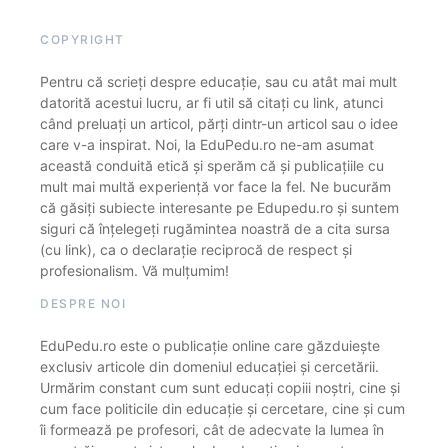
COPYRIGHT
Pentru că scrieți despre educație, sau cu atât mai mult
datorită acestui lucru, ar fi util să citați cu link, atunci
când preluați un articol, părți dintr-un articol sau o idee
care v-a inspirat. Noi, la EduPedu.ro ne-am asumat
această conduită etică și sperăm că și publicațiile cu
mult mai multă experiență vor face la fel. Ne bucurăm
că găsiți subiecte interesante pe Edupedu.ro și suntem
siguri că înțelegeți rugămintea noastră de a cita sursa
(cu link), ca o declarație reciprocă de respect și
profesionalism. Vă mulțumim!
DESPRE NOI
EduPedu.ro este o publicație online care găzduiește
exclusiv articole din domeniul educației și cercetării.
Urmărim constant cum sunt educați copiii noștri, cine și
cum face politicile din educație și cercetare, cine și cum
îi formează pe profesori, cât de adecvate la lumea în